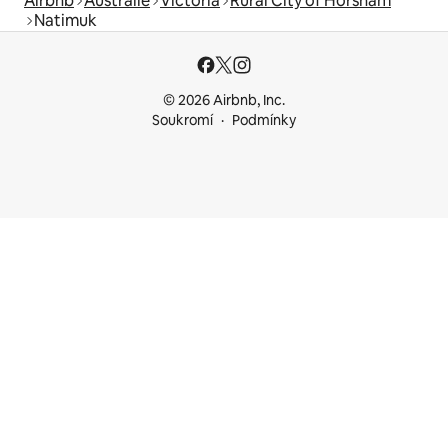
Airbnb
Austrálie
Victoria
Rural City of Horsham
Natimuk
© 2026 Airbnb, Inc.
Soukromí
Podmínky