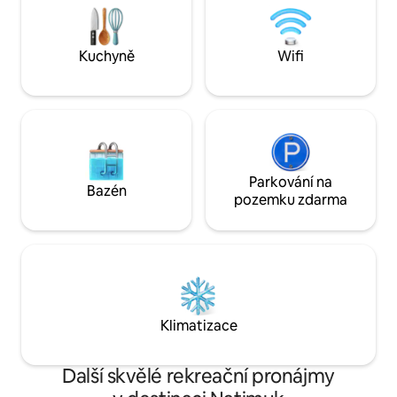
činí toto místo jedinečným.“ (Jolanta,
zvěř! Procházky v Gariwerdu jsou
2026) Lázně, oheň na dřevo, vyvýšená
vzdáleny 10 minut,
terasa (moje oblíbená), plně vybavená
káva, místní pivova
Kuchyně
Wifi
kuchyně a skvělá filmová knihovna.
Gap. Přijďte a spoj
Zpomal, je čas na Escape.
Parkování na
Bazén
pozemku zdarma
Klimatizace
Další skvělé rekreační pronájmy