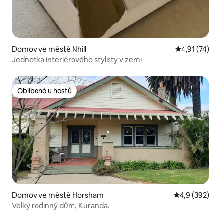
Domov ve městě Nhill
Průměrné hod
4,91 (74)
Jednotka interiérového stylisty v zemi
Oblíbené u hostů
Oblíbené u hostů
Domov ve městě Horsham
Průměrné hod
4,9 (392)
Velký rodinný dům, Kuranda.