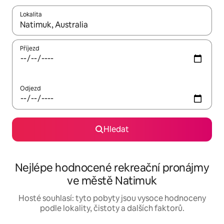
Lokalita
Až budou výsledky k dispozici, můžeš si je procházet pomocí š
Příjezd
Odjezd
Hledat
Nejlépe hodnocené rekreační pronájmy
ve městě Natimuk
Hosté souhlasí: tyto pobyty jsou vysoce hodnoceny
podle lokality, čistoty a dalších faktorů.