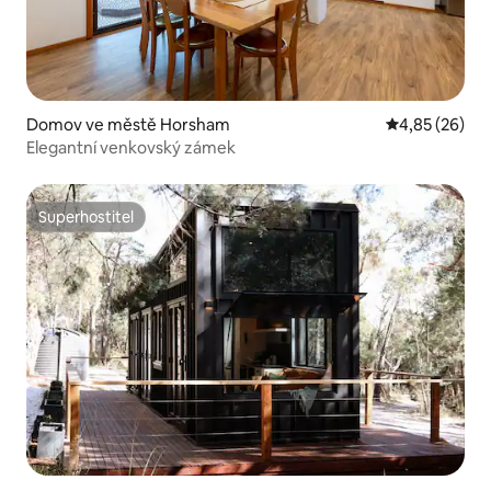
Domov ve městě Horsham
Průměrné hod
4,85 (26)
Elegantní venkovský zámek
Superhostitel
Superhostitel