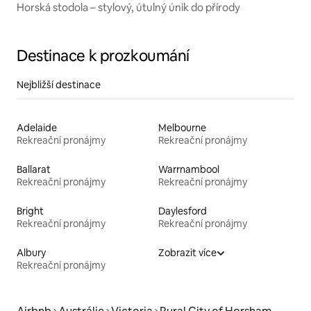
Horská stodola – stylový, útulný únik do přírody
Destinace k prozkoumání
Nejbližší destinace
Adelaide
Melbourne
Rekreační pronájmy
Rekreační pronájmy
Ballarat
Warrnambool
Rekreační pronájmy
Rekreační pronájmy
Bright
Daylesford
Rekreační pronájmy
Rekreační pronájmy
Albury
Zobrazit více
Rekreační pronájmy