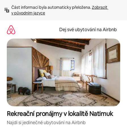
Přeskočit
Část informací byla automaticky přeložena. 
Zobrazit 
na
v původním jazyce
obsah
Dej své ubytování na Airbnb
Rekreační pronájmy v lokalitě Natimuk
Najdi si jedinečné ubytování na Airbnb