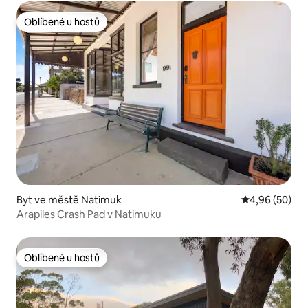
Oblíbené u hostů
Oblíbené u hostů
Byt ve městě Natimuk
Průměrné hodn
4,96 (50)
Arapiles Crash Pad v Natimuku
Oblíbené u hostů
Oblíbené u hostů