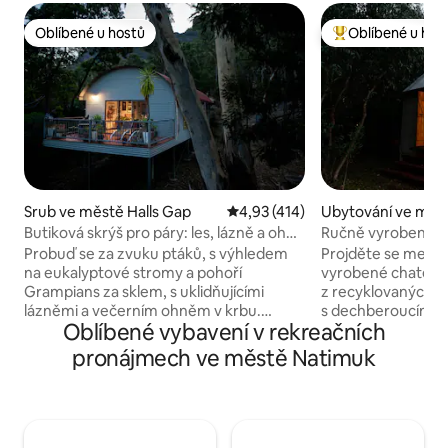
Oblíbené u hostů
Oblíbené u hos
Oblíbené u hostů
Nejlepší v kategor
Srub ve městě Halls Gap
Průměrné hodnocení 4,93 z 5, 
4,93 (414)
Ubytování ve měst
ap
Butiková skrýš pro páry: les, lázně a oheň
Ručně vyrobená ch
na dřevo
Grampians (Gariw
Probuď se za zvuku ptáků, s výhledem
Projděte se mezi 
na eukalyptové stromy a pohoří
vyrobené chatě, l
Grampians za sklem, s uklidňujícími
z recyklovaných m
lázněmi a večerním ohněm v krbu.
s dechberoucím 
Oblíbené vybavení v rekreačních
Escape je butikové útočiště pro páry na
výhledem na naši 
soukromém dvojitém lesním pozemku:
k horám v dálce. Uv
pronájmech ve městě Natimuk
dostatečně blízko, abys došel do Halls
kamnům na dřevo,
Gap, dostatečně soukromé, abys na něj
na ručně opracova
zapomněl. „Je v tom vidět duše
červeného eukaly
hostitele. Sofistikovaný interiér,
vanou a venkovní sprchou.
originální fotografie a prosklené stěny
WC je výhled na mo