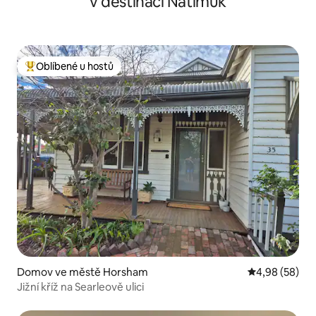
v destinaci Natimuk
Oblíbené u hostů
Nejlepší v kategorii Oblíbené u hostů
Domov ve městě Horsham
Průměrné hodn
4,98 (58)
Jižní kříž na Searleově ulici