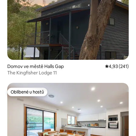
Domov ve městě Halls Gap
Průměrné hodn
4,93 (241)
The Kingfisher Lodge 11
Oblíbené u hostů
Oblíbené u hostů