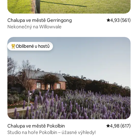
Chalupa ve městě Gerringong
Průměrné hodn
4,93 (561)
Nekonečný na Willowvale
Oblíbené u hostů
Nejlepší v kategorii Oblíbené u hostů
Chalupa ve městě Pokolbin
Průměrné hodn
4,98 (617)
Studio na hoře Pokolbin – úžasné výhledy!