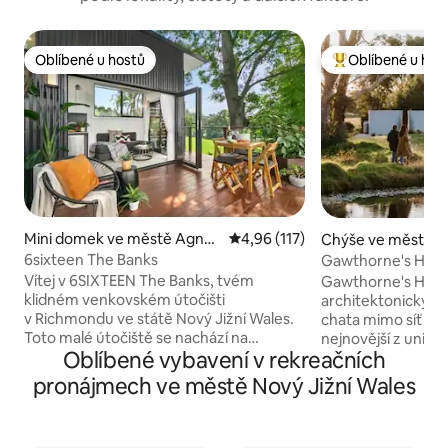
Oblíbené u hostů
Oblíbené u hos
Oblíbené u hostů
Nejlepší v kategor
Mini domek ve městě Agnes
Průměrné hodnocení 4,96 z 5, 
4,96 (117)
Chýše ve městě 
Banks
6sixteen The Banks
Gawthorne's Hut TOP 10
nejoblíbenějších n
Vítej v 6SIXTEEN The Banks, tvém
Gawthorne's Hut –
klidném venkovském útočišti
architektonicky n
v Richmondu ve státě Nový Jižní Wales.
chata mimo síť po
Toto malé útočiště se nachází na
nejnovější z unik
Oblíbené vybavení v rekreačních
pozemku o rozloze 5 akrů s překrásným
úniků Wilgowrah,
výhledem na Modré hory a je ideální pro
Church a Tom's Co
pronájmech ve městě Nový Jižní Wales
páry, hosty cestující o samotě nebo malé
aby zachytila úžas
rodiny, které si chtějí odpočinout.
hostům klid, soukr
Nechte se pohltit hvězdami ve vířivce
Manželská postel, 