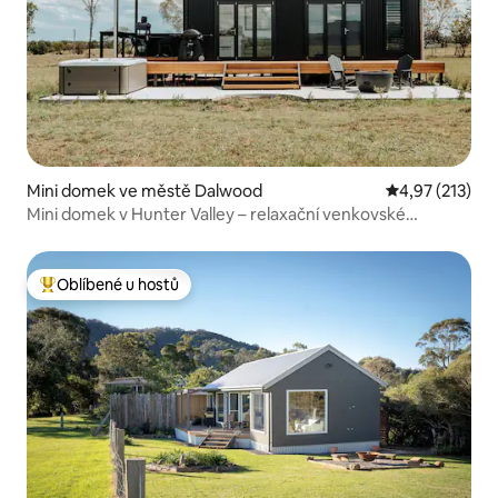
Mini domek ve městě Dalwood
Průměrné hodn
4,97 (213)
Mini domek v Hunter Valley – relaxační venkovské
útočiště
Oblíbené u hostů
Nejlepší v kategorii Oblíbené u hostů