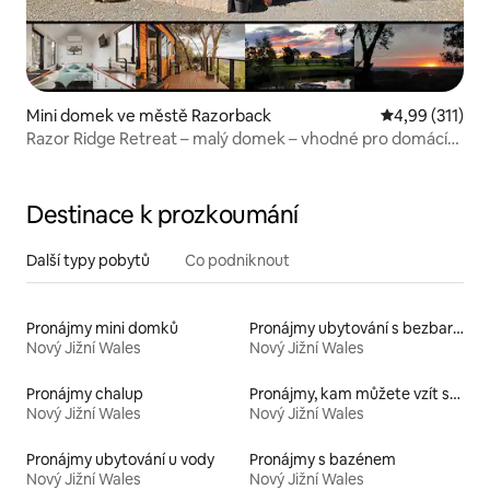
Mini domek ve městě Razorback
Průměrné hodn
4,99 (311)
Razor Ridge Retreat – malý domek – vhodné pro domácí
mazlíčky – výhledy
Destinace k prozkoumání
Další typy pobytů
Co podniknout
Pronájmy mini domků
Pronájmy ubytování s bezbariérovou toaletou
Nový Jižní Wales
Nový Jižní Wales
Pronájmy chalup
Pronájmy, kam můžete vzít své domácí mazlíčky
Nový Jižní Wales
Nový Jižní Wales
Pronájmy ubytování u vody
Pronájmy s bazénem
Nový Jižní Wales
Nový Jižní Wales