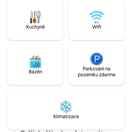
vytápěné dřevem, osvěžte se studenou
splachovací toalet
koupelí nebo se nechte zahřát
WiFi, klimatizace 
v soukromé infračervené sauně
a ohniště – v obd
(k dispozici jsou volitelné wellness
nebezpečí požáru uzav
doplňky). Hostitelé jsou v okolí, kdybys je
věku 2–12 let nebo
Kuchyně
Wifi
potřeboval/a. Sauna bude spuštěna
2 let nejsou přijí
v polovině března
nejsou přijímáni.)
Parkování na
Bazén
pozemku zdarma
Klimatizace