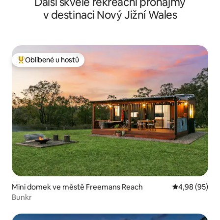
Další skvělé rekreační pronájmy
v destinaci Nový Jižní Wales
Oblíbené u hostů
Nejlepší v kategorii Oblíbené u hostů
Mini domek ve městě Freemans Reach
Průměrné hodn
4,98 (95)
Bunkr