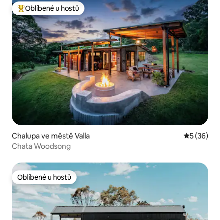
Oblíbené u hostů
Nejlepší v kategorii Oblíbené u hostů
Chalupa ve městě Valla
Průměrné 
5 (36)
Chata Woodsong
Oblíbené u hostů
Oblíbené u hostů