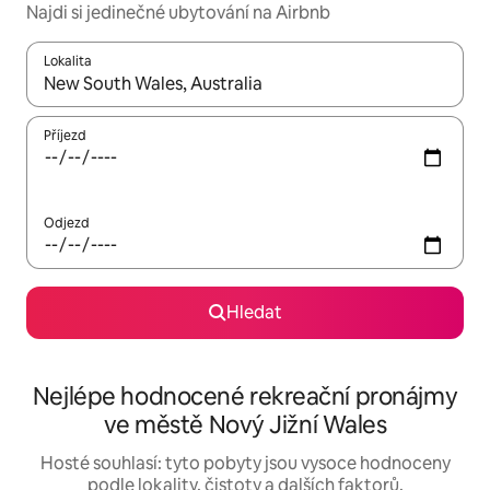
Najdi si jedinečné ubytování na Airbnb
Lokalita
Až budou výsledky k dispozici, můžeš si je procházet pomocí š
Příjezd
Odjezd
Hledat
Nejlépe hodnocené rekreační pronájmy
ve městě Nový Jižní Wales
Hosté souhlasí: tyto pobyty jsou vysoce hodnoceny
podle lokality, čistoty a dalších faktorů.