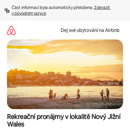
Přeskočit
Část informací byla automaticky přeložena. 
Zobrazit 
na
v původním jazyce
obsah
Dej své ubytování na Airbnb
Rekreační pronájmy v lokalitě Nový Jižní
Wales