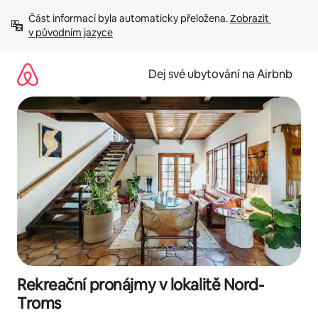
Přeskočit
Část informací byla automaticky přeložena. 
Zobrazit 
na
v původním jazyce
obsah
Dej své ubytování na Airbnb
Rekreační pronájmy v lokalitě Nord-
Troms