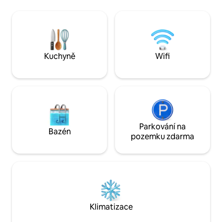
Soukromá vířivka - Ideální pro pobyty pro
z postele i venku,
páry - In the ‘Aurora Belt’ for ideal
Venkovní ohniště
Northern Lights views -Secluded yet
výhledem Uvnitř vo
near attractions (dog sping, skiing, city
lednička, jídelna ,
center) - Nově zrekonstruované - Wifi
mulihet pro jedno vaření
turistický terén
Kuchyně
Wifi
Parkování na
Bazén
pozemku zdarma
Klimatizace