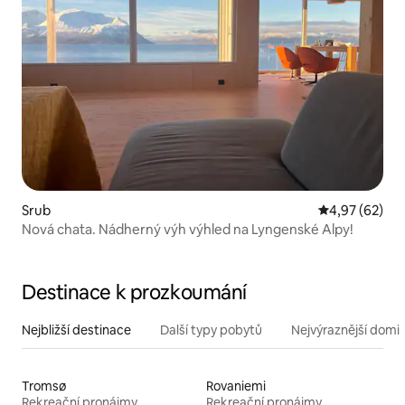
Srub
Průměrné hod
4,97 (62)
Nová chata. Nádherný výh výhled na Lyngenské Alpy!
Destinace k prozkoumání
Nejbližší destinace
Další typy pobytů
Nejvýraznější domin
Tromsø
Rovaniemi
Rekreační pronájmy
Rekreační pronájmy