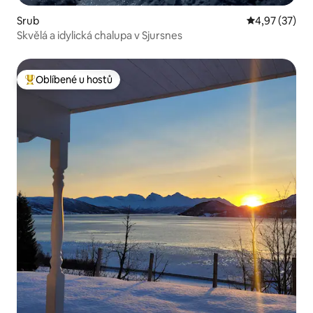
Srub
Průměrné hod
4,97 (37)
Skvělá a idylická chalupa v Sjursnes
Oblíbené u hostů
Nejlepší v kategorii Oblíbené u hostů