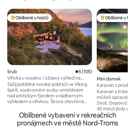
Oblíbené u hostů
Oblíbené u hos
Nejlepší v kategorii Oblíbené u hostů
Nejlepší v kategor
Srub
Průměrné hodnocení 5 z 5, 
5 (105)
Vířivka u oceánu / úžasný výhled na
Mini domek
fjord / soukromí
Zažij poklidné norské pobřeží ve Viking
Karavan s prodlo
Spirit, soukromém srubu umístěném
výhledem
Karavan s krásným
nad arktickým fjordem s nádherným
můžeš opravdu odp
výhledem a vířivkou. Široce otevřená
život. Doporučit auto, protože je to asi
terasa a okna od podlahy ke stropu
45 minut jízdy od 
ideální pro pozorování polární záře.
Oblíbené vybavení v rekreačních
20 minut jízdy do 
YouTube Video: search
Užij si moře a najd
pronájmech ve městě Nord-Troms
"@Northscapecollection'' channel-video
jedinečném místě
tab -40 minut jízdy od Tromsø -
na moře Polární záře si můžeš vychutnat