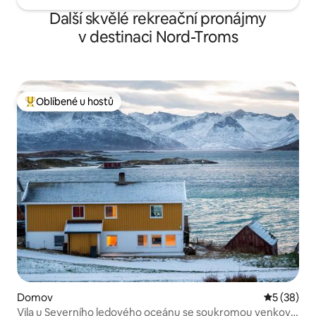
Další skvělé rekreační pronájmy
v destinaci Nord-Troms
Oblíbené u hostů
Nejlepší v kategorii Oblíbené u hostů
Domov
Průměrné 
5 (38)
Vila u Severního ledového oceánu se soukromou venkovní