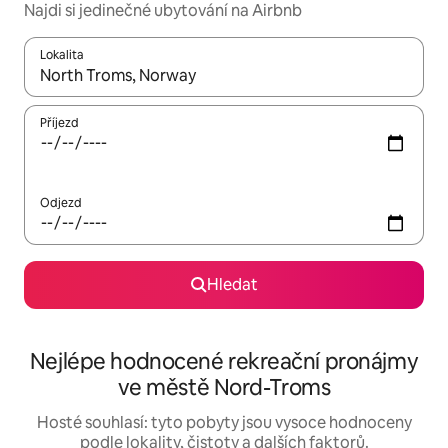
Najdi si jedinečné ubytování na Airbnb
Lokalita
Až budou výsledky k dispozici, můžeš si je procházet pomocí š
Příjezd
Odjezd
Hledat
Nejlépe hodnocené rekreační pronájmy
ve městě Nord-Troms
Hosté souhlasí: tyto pobyty jsou vysoce hodnoceny
podle lokality, čistoty a dalších faktorů.