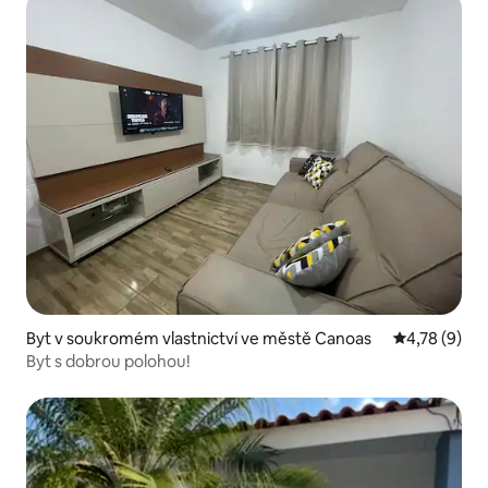
Byt v soukromém vlastnictví ve městě Canoas
Průměrné ho
4,78 (9)
Byt s dobrou polohou!