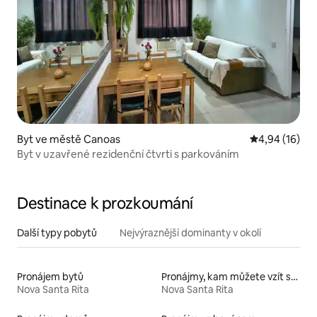
Byt ve městě Canoas
Průměrné hod
4,94 (16)
Byt v uzavřené rezidenční čtvrti s parkováním
Destinace k prozkoumání
Další typy pobytů
Nejvýraznější dominanty v okolí
Pronájem bytů
Pronájmy, kam můžete vzít své domácí mazlíčky
Nova Santa Rita
Nova Santa Rita