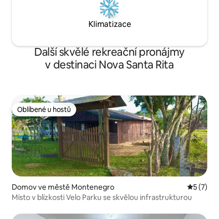
Klimatizace
Další skvělé rekreační pronájmy
v destinaci Nova Santa Rita
Oblíbené u hostů
Oblíbené u hostů
Domov ve městě Montenegro
Průměrné
5 (7)
Místo v blízkosti Velo Parku se skvělou infrastrukturou