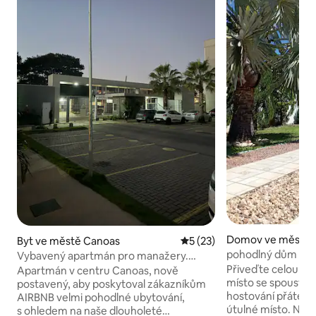
Domov ve městě N
Byt ve městě Canoas
Průměrné hodnocení 5 z 5,
5 (23)
pohodlný dům v bl
Vybavený apartmán pro manažery.
Velopark, NSR.
Centrum Canoas, poblíž letiště
Přiveďte celou rod
Apartmán v centru Canoas, nově
místo se spoustou 
postavený, aby poskytoval zákazníkům
hostování přátel a 
AIRBNB velmi pohodlné ubytování,
útulné místo. Najd
s ohledem na naše dlouholeté