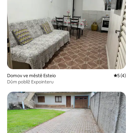
Domov ve městě Esteio
Průměrné
5 (4)
Dům poblíž Expointeru