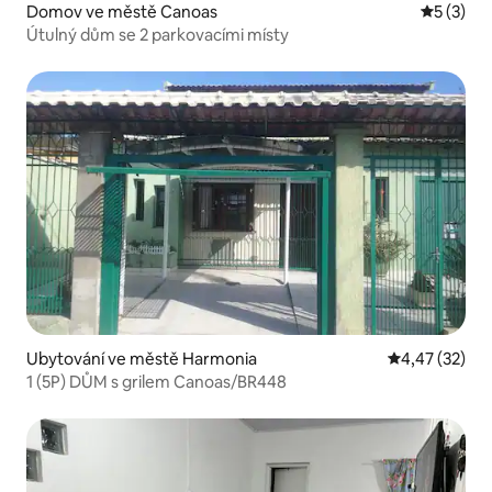
Domov ve městě Canoas
Průměrné
5 (3)
Útulný dům se 2 parkovacími místy
Ubytování ve městě Harmonia
Průměrné hod
4,47 (32)
1 (5P) DŮM s grilem Canoas/BR448