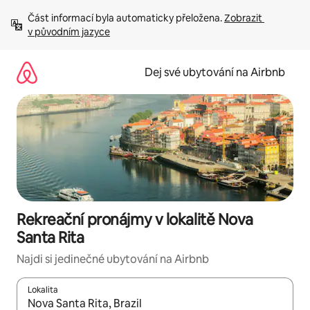
Přeskočit
Část informací byla automaticky přeložena. 
Zobrazit 
na
v původním jazyce
obsah
Dej své ubytování na Airbnb
Rekreační pronájmy v lokalitě Nova
Santa Rita
Najdi si jedinečné ubytování na Airbnb
Lokalita
Až budou výsledky k dispozici, můžeš si je procházet pomocí š