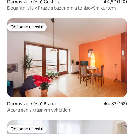
Domov ve městě Čestlice
Průměrné hodn
4,97 (120)
Elegantní vila v Praze s bazénem a tenisovým kurtem
Oblíbené u hostů
Oblíbené u hostů
Domov ve městě Praha
Průměrné hodn
4,82 (153)
Apartmán s krásným výhledem
Oblíbené u hostů
Oblíbené u hostů