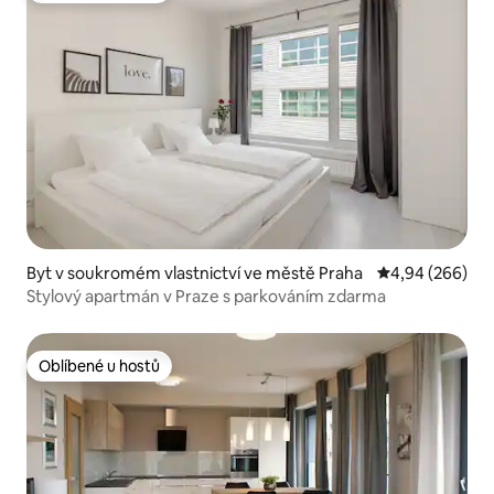
Byt v soukromém vlastnictví ve městě Praha
Průměrné hodno
4,94 (266)
Stylový apartmán v Praze s parkováním zdarma
Oblíbené u hostů
Oblíbené u hostů