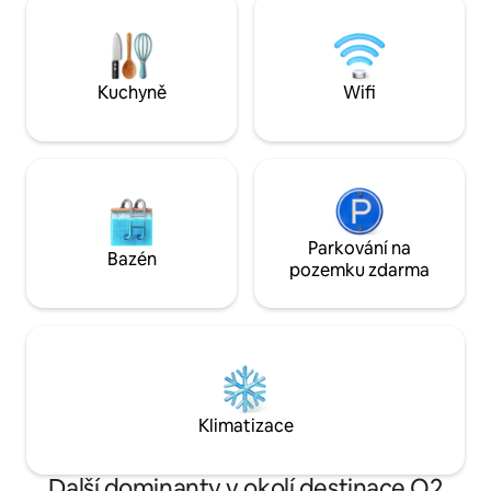
kulturu Prahy a vytvořte si trvalé
tramvají a vlakov
vzpomínky ve „Zlatém městě“.Jsme
města, tento apar
nadšeni, že tě můžeme přivítat a zajistit
kombinací pohodlí, 
ti kouzelný pobyt.
pobyt v Praze.
Kuchyně
Wifi
Parkování na
Bazén
pozemku zdarma
Klimatizace
Další dominanty v okolí destinace O2