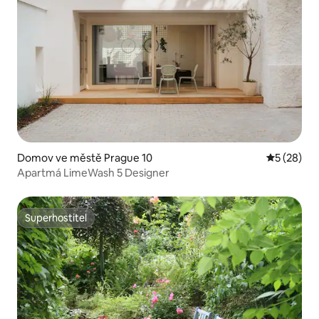
Domov ve městě Prague 10
Průměrné 
5 (28)
Apartmá LimeWash 5 Designer
Superhostitel
Superhostitel