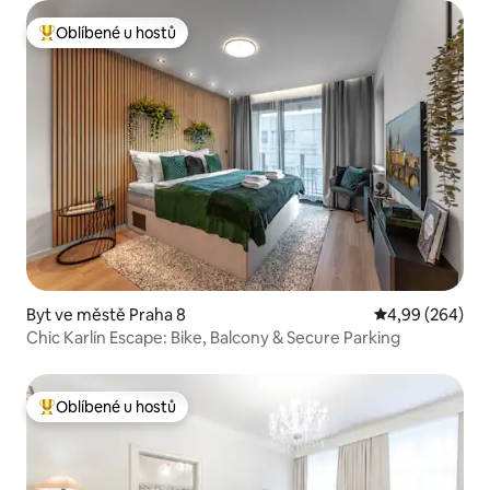
Oblíbené u hostů
Nejlepší v kategorii Oblíbené u hostů
Byt ve městě Praha 8
Průměrné hodno
4,99 (264)
Chic Karlín Escape: Bike, Balcony & Secure Parking
Oblíbené u hostů
Nejlepší v kategorii Oblíbené u hostů