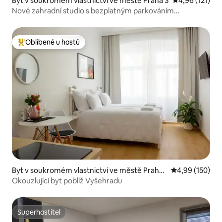
Byt v soukromém vlastnictví ve městě Praha 3
Průměrné hodn
4,96 (121)
Nové zahradní studio s bezplatným parkováním
a klimatizací
Oblíbené u hostů
Nejlepší v kategorii Oblíbené u hostů
Byt v soukromém vlastnictví ve městě Praha
Průměrné hodn
4,99 (150)
2
Okouzlující byt poblíž Vyšehradu
Superhostitel
Superhostitel