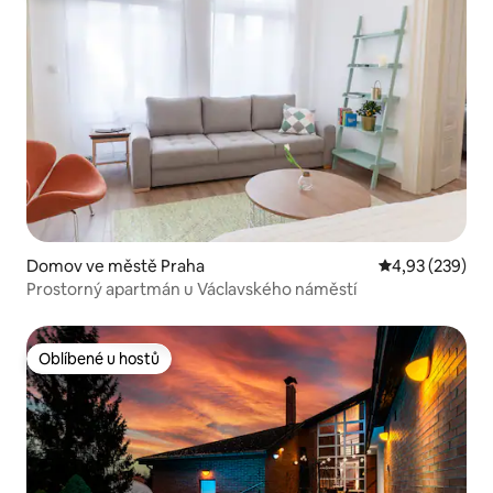
Domov ve městě Praha
Průměrné hodno
4,93 (239)
Prostorný apartmán u Václavského náměstí
Oblíbené u hostů
Oblíbené u hostů