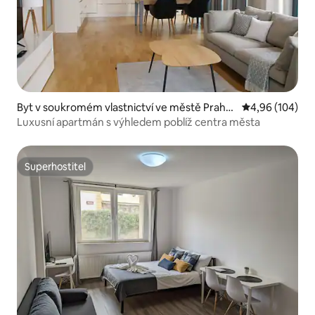
Byt v soukromém vlastnictví ve městě Praha
Průměrné hodno
4,96 (104)
3
Luxusní apartmán s výhledem poblíž centra města
Superhostitel
Superhostitel