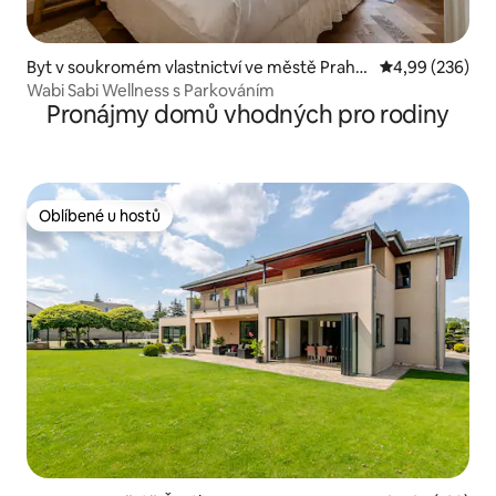
Byt v soukromém vlastnictví ve městě Praha
Průměrné hodno
4,99 (236)
1
Wabi Sabi Wellness s Parkováním
Pronájmy domů vhodných pro rodiny
Oblíbené u hostů
Oblíbené u hostů