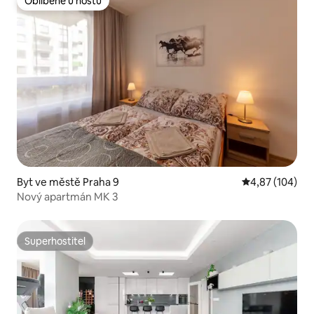
Oblíbené u hostů
Oblíbené u hostů
Byt ve městě Praha 9
Průměrné hodn
4,87 (104)
Nový apartmán MK 3
Superhostitel
Superhostitel