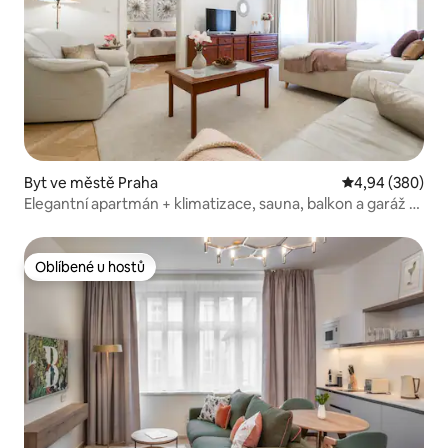
Byt ve městě Praha
Průměrné hodno
4,94 (380)
Elegantní apartmán + klimatizace, sauna, balkon a garáž 5
minut
Oblíbené u hostů
Oblíbené u hostů