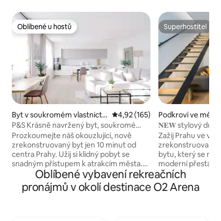
Oblíbené u hostů
Superhostitel
Oblíbené u hostů
Superhostitel
Byt v soukromém vlastnictví
Průměrné hodnocení 4,92 z 5, 
4,92 (165)
Podkroví ve městě
ve městě Praha 8
P&S Krásně navržený byt, soukromé
𝐍𝐄𝐖 stylový dupl
parkoviště, 2 lůžka
TV,︱ parkování
Prozkoumejte náš okouzlující, nově
Zažij Prahu ve vel
zrekonstruovaný byt jen 10 minut od
zrekonstruované
centra Prahy. Užij si klidný pobyt se
bytu, který se nac
snadným přístupem k atrakcím města.
moderní přestavby
Oblíbené vybavení rekreačních
Náš prostorný apartmán je ideální pro
Zůstaň ve spojení
romantické pobyty, rodinné dovolené
Fi, odpočiň si s ch
pronájmů v okolí destinace O2 Arena
nebo služební cesty a nabízí pohodlí
pracuj na vyhraze
a komfort. Náš prostor, který je hodný
Vykroč na útulný 
Pinterestu, je zasazen do klidné čtvrti a
výhledem. Pohodln
zajišťuje relaxaci. Objevte bohatou
blízkosti veřejné 