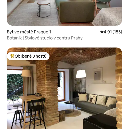
Byt ve městě Prague 1
Průměrné hodn
4,91 (185)
Botanik | Stylové studio v centru Prahy
Oblíbené u hostů
Nejlepší v kategorii Oblíbené u hostů