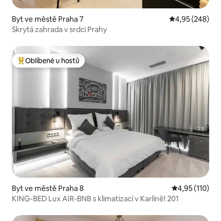
Byt ve městě Praha 7
Průměrné hodno
4,95 (248)
Skrytá zahrada v srdci Prahy
Oblíbené u hostů
Nejlepší v kategorii Oblíbené u hostů
Byt ve městě Praha 8
Průměrné hodn
4,95 (110)
KING-BED Lux AIR-BNB s klimatizací v Karlíně! 201