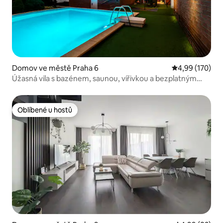
Domov ve městě Praha 6
Průměrné hodn
4,99 (170)
Úžasná vila s bazénem, saunou, vířivkou a bezplatným
parkováním
Oblíbené u hostů
Oblíbené u hostů