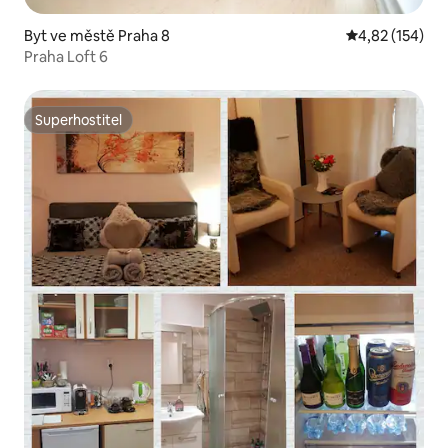
Byt ve městě Praha 8
Průměrné hodn
4,82 (154)
Praha Loft 6
Superhostitel
Superhostitel