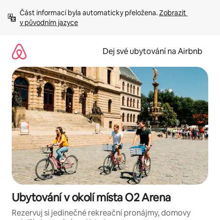
Přeskočit
Část informací byla automaticky přeložena. 
Zobrazit 
na
v původním jazyce
obsah
Dej své ubytování na Airbnb
Ubytování v okolí místa O2 Arena
Rezervuj si jedinečné rekreační pronájmy, domovy