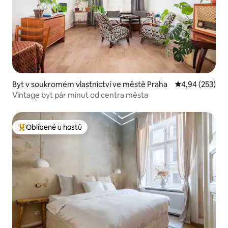
Byt v soukromém vlastnictví ve městě Praha
Průměrné hodno
4,94 (253)
Vintage byt pár minut od centra města
Oblíbené u hostů
Nejlepší v kategorii Oblíbené u hostů