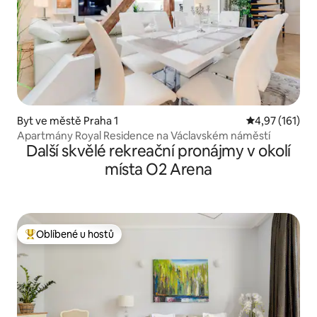
Byt ve městě Praha 1
Průměrné hodn
4,97 (161)
Apartmány Royal Residence na Václavském náměstí
Další skvělé rekreační pronájmy v okolí
místa O2 Arena
Oblíbené u hostů
Nejlepší v kategorii Oblíbené u hostů