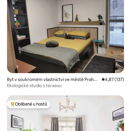
Byt v soukromém vlastnictví ve městě Praha
Průměrné hodn
4,87 (137)
3
Ekologické studio s terasou
Oblíbené u hostů
Nejlepší v kategorii Oblíbené u hostů