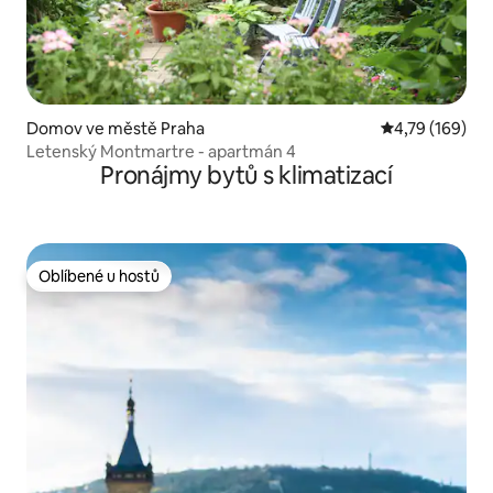
Domov ve městě Praha
Průměrné hodn
4,79 (169)
Letenský Montmartre - apartmán 4
Pronájmy bytů s klimatizací
Oblíbené u hostů
Oblíbené u hostů