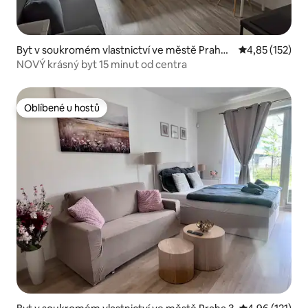
Byt v soukromém vlastnictví ve městě Praha
Průměrné hodn
4,85 (152)
8
NOVÝ krásný byt 15 minut od centra
Oblíbené u hostů
Oblíbené u hostů