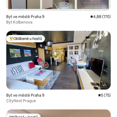
Byt ve městě Praha 9
Průměrné hodn
4,88 (170)
Byt Kolbenova
Oblíbené u hostů
Nejlepší v kategorii Oblíbené u hostů
Byt ve městě Praha 9
Průměrné 
5 (75)
CityNest Prague