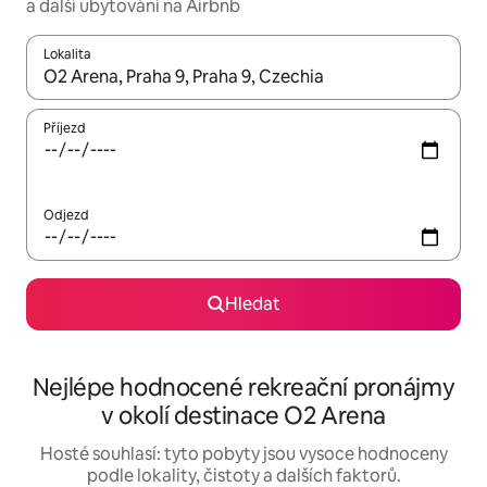
a další ubytování na Airbnb
Lokalita
Až budou výsledky k dispozici, můžeš si je procházet pomocí š
Příjezd
Odjezd
Hledat
Nejlépe hodnocené rekreační pronájmy
v okolí destinace O2 Arena
Hosté souhlasí: tyto pobyty jsou vysoce hodnoceny
podle lokality, čistoty a dalších faktorů.