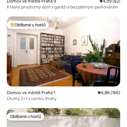
Domov ve městě Praha 9
Průměrné hodn
4,99 (82)
Krásný prostorný dům s garáží a bezplatným parkováním
Oblíbené u hostů
Nejlepší v kategorii Oblíbené u hostů
Domov ve městě Praha 1
Průměrné hodno
4,86 (166)
Útulný 2+1 v centru Prahy
Oblíbené u hostů
Oblíbené u hostů