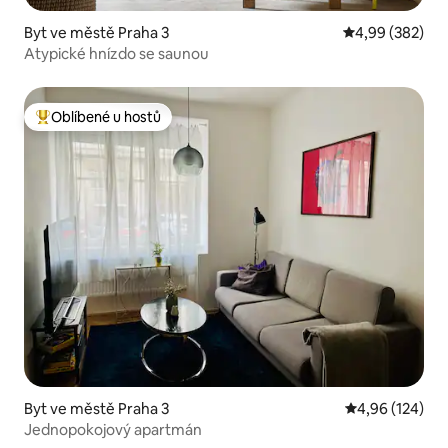
Byt ve městě Praha 3
Průměrné hodno
4,99 (382)
Atypické hnízdo se saunou
Oblíbené u hostů
Nejlepší v kategorii Oblíbené u hostů
Byt ve městě Praha 3
Průměrné hodn
4,96 (124)
Jednopokojový apartmán