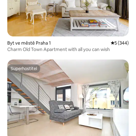
Byt ve městě Praha 1
Průměrné ho
5 (344)
Charm Old Town Apartment with all you can wish
Superhostitel
Superhostitel