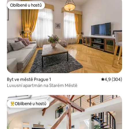
Oblíbené u hostů
Oblíbené u hostů
Byt ve městě Prague 1
Průměrné hodn
4,9 (304)
Luxusní apartmán na Starém Městě
Oblíbené u hostů
Nejlepší v kategorii Oblíbené u hostů