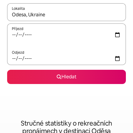
Lokalita
Až budou výsledky k dispozici, můžeš si je procházet pomocí š
Příjezd
Odjezd
Hledat
Stručné statistiky o rekreačních
pronájmech v destinaci Oděsa