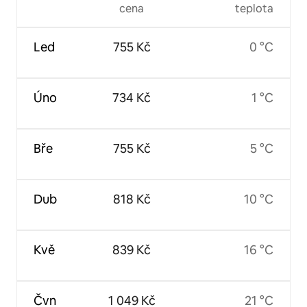
cena
teplota
Led
755 Kč
0 °C
Úno
734 Kč
1 °C
Bře
755 Kč
5 °C
Dub
818 Kč
10 °C
Kvě
839 Kč
16 °C
Čvn
1 049 Kč
21 °C