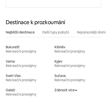
Destinace k prozkoumání
Nejbližší destinace
Další typy pobytů
Nejvýraznější domin
Bukurešť
Kišiněv
Rekreační pronájmy
Rekreační pronájmy
Varna
Kyjev
Rekreační pronájmy
Rekreační pronájmy
Sveti Vlas
Sučava
Rekreační pronájmy
Rekreační pronájmy
Galați
Zobrazit více
Rekreační pronájmy