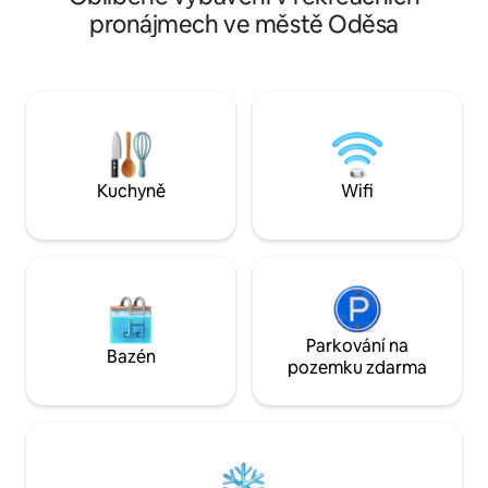
troubou a lednicí,pračka a sušička, LCD
patře obytného ko
pronájmech ve městě Oděsa
TV se satelitními kanály, balkon s
francouzském bulv
výhledem na městskou zahradu. Jsi v
Minimalistický inte
Oděse nebo v New Yorku? Je těžké říci,
ale uvolňuje se. D
v nádherné, super moderní a zbrusu
upřímný. Nekřičí, 
nové studio byt. Díky rozmarnému
Jako moře. Jako ob
designu tohoto moderního prostoru je
hned za oknem. A 
luxusní koupelna s dvojitým jacuzzi
abys měl/a pocit, ž
vanou součástí otevřeného prostoru,
Kuchyně
Wifi
odděleného pouze krásnými, svěžími
rezavými závěsy a prosklenou stěnou.
Pocit moderního luxusu pokračuje s
nádhernou postelí s uložením čokolády
barevné čelo a řada třpytivých
křišťálových svítidel. Ale to není konec
toho, co tento moderní byt má
nabídnout: TV se satelitními kanály,
Parkování na
Bazén
počítač s bezdrátovým internetem a
pozemku zdarma
úklidovou službou, to vše přispívá k
tomu, aby se moderní globetrotter cítit
jako doma ve studiovém bytě. Krásný
balkon s výhledem na městskou zahradu
je ideálním místem pro první ranní kávu