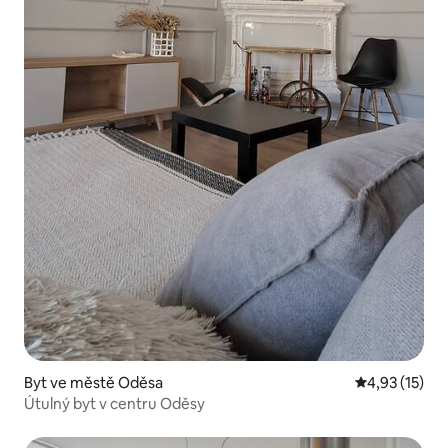
Byt ve městě Oděsa
Průměrné hod
4,93 (15)
Útulný byt v centru Oděsy