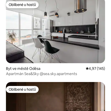
Oblíbené u hostů
Oblíbené u hostů
Byt ve městě Oděsa
Průměrné hodn
4,97 (145)
Apartmán Sea&Sky @sea.sky.apartments
Oblíbené u hostů
Oblíbené u hostů