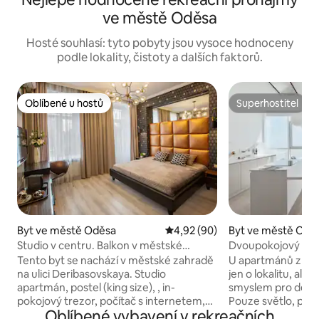
ve městě Oděsa
Hosté souhlasí: tyto pobyty jsou vysoce hodnoceny
podle lokality, čistoty a dalších faktorů.
Oblíbené u hostů
Superhostitel
Oblíbené u hostů
Superhostitel
Byt ve městě Oděsa
Průměrné hodnocení 4,92 z 5, 
4,92 (90)
Byt ve městě Odě
Studio v centru. Balkon v městské
Dvoupokojový ap
zahradě. Vířivka. .CityGarden Apt
Tento byt se nachází v městské zahradě
U apartmánů z ko
na ulici Deribasovskaya. Studio
jen o lokalitu, ale 
apartmán, postel (king size), , in-
smyslem pro detail
pokojový trezor, počítač s internetem,
Pouze světlo, pro
Oblíbené vybavení v rekreačních
kuchyň s varnou deskou, mikrovlnnou
rozpouští do moře. Nachází se v 