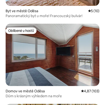
Byt ve městě Oděsa
Průměrné 
5 (10)
Panoramatický byt u moře! Francouzský bulvár!
Oblíbené u hostů
Oblíbené u hostů
Domov ve městě Oděsa
Průměrné hodn
4,87 (103)
Dům s krásným výhledem na moře