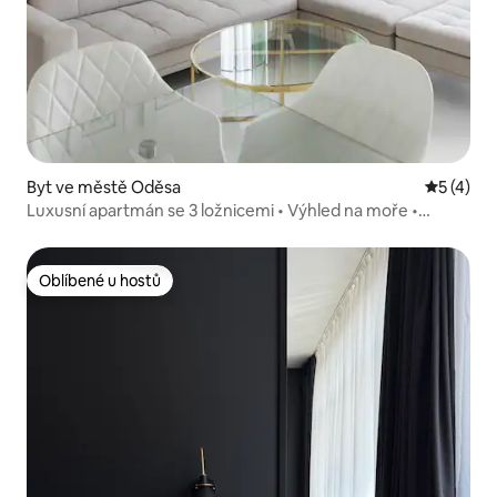
Byt ve městě Oděsa
Průměrné
5 (4)
Luxusní apartmán se 3 ložnicemi • Výhled na moře •
GreenWood
Oblíbené u hostů
Oblíbené u hostů