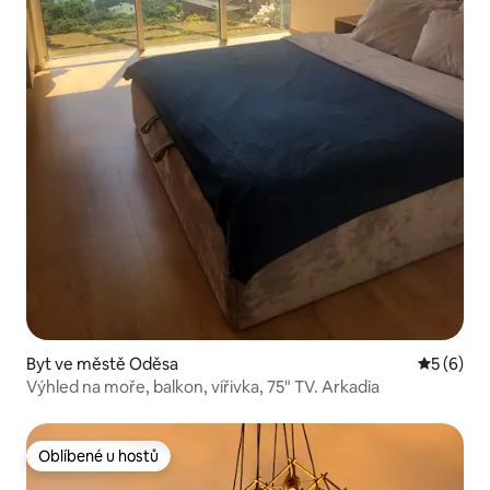
Byt ve městě Oděsa
Průměrné
5 (6)
Výhled na moře, balkon, vířivka, 75" TV. Arkadia
Oblíbené u hostů
Oblíbené u hostů