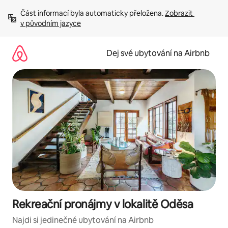
Přeskočit
Část informací byla automaticky přeložena. 
Zobrazit 
na
v původním jazyce
obsah
Dej své ubytování na Airbnb
Rekreační pronájmy v lokalitě Oděsa
Najdi si jedinečné ubytování na Airbnb