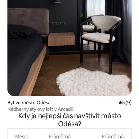
Byt ve městě Oděsa
Průměrné
5 (9)
Nádherný stylový loft v Arcadii.
Kdy je nejlepší čas navštívit město
Oděsa?
Měsíc
Průměrná
Průměrná