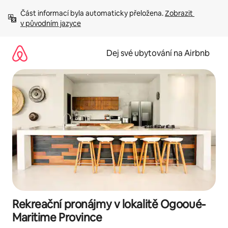
Přeskočit
Část informací byla automaticky přeložena. 
Zobrazit 
na
v původním jazyce
obsah
Dej své ubytování na Airbnb
Rekreační pronájmy v lokalitě Ogooué-
Maritime Province