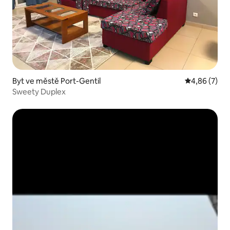
Byt ve městě Port-Gentil
Průměrné ho
4,86 (7)
Sweety Duplex