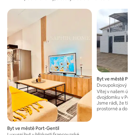
Byt ve městě Port
Dvoupokojový apar
Helgappart's
Vítej v našem útu
dvojdomku v Port-
Jsme rádi, že ti 
prostorné a dobř
prostory pro tvůj 
že pohostinnost j
pobytu, a proto dě
Byt ve městě Port-Gentil
našich silách, abych
Luxusní byt v blízkosti francouzské