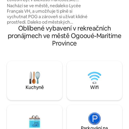
pohodlný a pohod
střední školy, útulný.
Nachází se ve městě, nedaleko Lycée
aby ses cítil/a jak
Français VH, a umožňuje ti plně si
přivítání až po kva
vychutnat POG a zároveň si užívat klidné
prostředí. Daleko od městských
Oblíbené vybavení v rekreačních
nepříjemností se vyznačuje klidnou
atmosférou a velkým nádvořím, což je
pronájmech ve městě Ogooué-Maritime
skutečný přínos, který nabízí prostor,
Province
soukromí a pohodlí. Navrženo pro
pohodu a klid, ideální pro služební cesty,
středně dlouhé nebo dlouhodobé
pobyty, stejně jako pro každého, kdo
hledá uklizené, dobře umístěné
a relaxační ubytování.
Kuchyně
Wifi
Parkování na