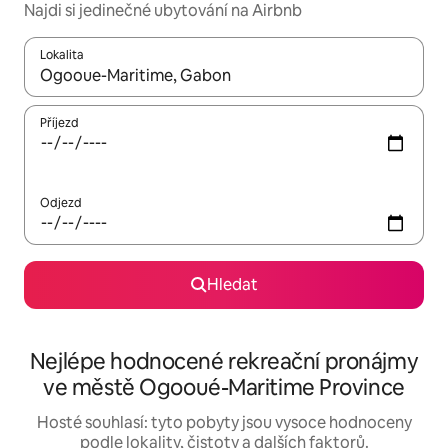
Najdi si jedinečné ubytování na Airbnb
Lokalita
Až budou výsledky k dispozici, můžeš si je procházet pomocí š
Příjezd
Odjezd
Hledat
Nejlépe hodnocené rekreační pronájmy
ve městě Ogooué-Maritime Province
Hosté souhlasí: tyto pobyty jsou vysoce hodnoceny
podle lokality, čistoty a dalších faktorů.