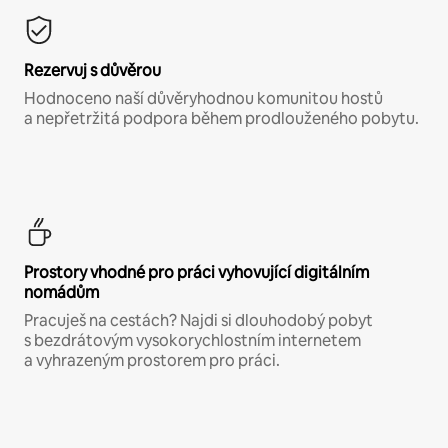
Rezervuj s důvěrou
Hodnoceno naší důvěryhodnou komunitou hostů
a nepřetržitá podpora během prodlouženého pobytu.
Prostory vhodné pro práci vyhovující digitálním
nomádům
Pracuješ na cestách? Najdi si dlouhodobý pobyt
s bezdrátovým vysokorychlostním internetem
a vyhrazeným prostorem pro práci.