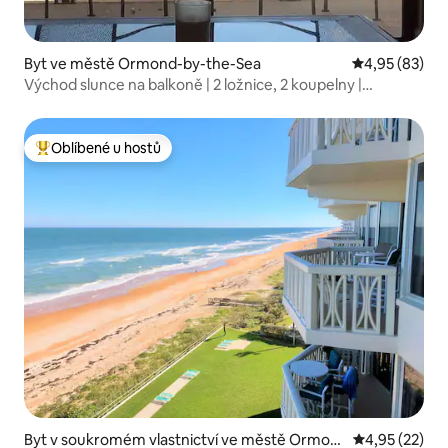
Byt ve městě Ormond-by-the-Sea
Průměrné hod
4,95 (83)
Východ slunce na balkoně | 2 ložnice, 2 koupelny |
pohodlné
Oblíbené u hostů
Nejlepší v kategorii Oblíbené u hostů
Byt v soukromém vlastnictví ve městě Ormon
Průměrné hod
4,95 (22)