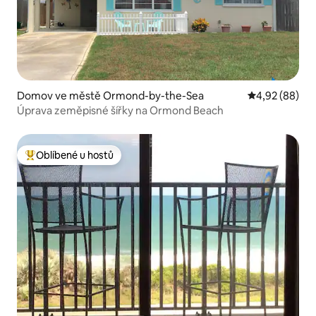
Domov ve městě Ormond-by-the-Sea
Průměrné hodn
4,92 (88)
Úprava zeměpisné šířky na Ormond Beach
Oblíbené u hostů
Nejlepší v kategorii Oblíbené u hostů