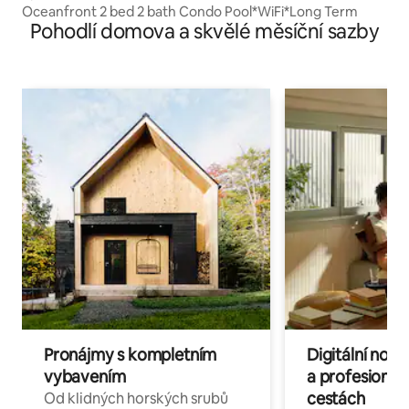
d-by-the-Sea
Oceanfront 2 bed 2 bath Condo Pool*WiFi*Long Term
Pohodlí domova a skvělé měsíční sazby
Pronájmy s kompletním
Digitální nom
vybavením
a profesionál
cestách
Od klidných horských srubů