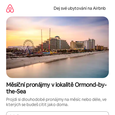
Přeskočit
na
Dej své ubytování na Airbnb
obsah
Měsíční pronájmy v lokalitě Ormond-by-
the-Sea
Projdi si dlouhodobé pronájmy na měsíc nebo déle, ve
kterých se budeš cítit jako doma.