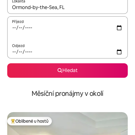
Lokalita
Až budou výsledky k dispozici, můžeš si je procházet pomocí š
Příjezd
Odjezd
Hledat
Měsíční pronájmy v okolí
Oblíbené u hostů
Nejlepší v kategorii Oblíbené u hostů