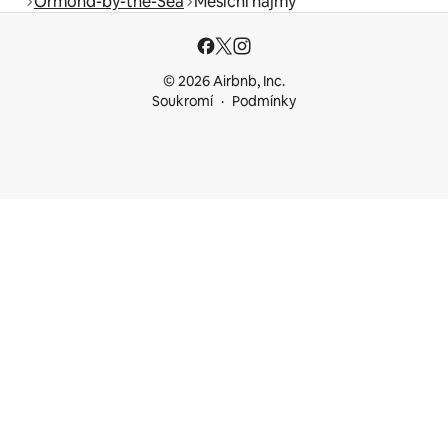
Ormond-by-the-Sea
Měsíční nájmy
© 2026 Airbnb, Inc.
Soukromí
Podmínky