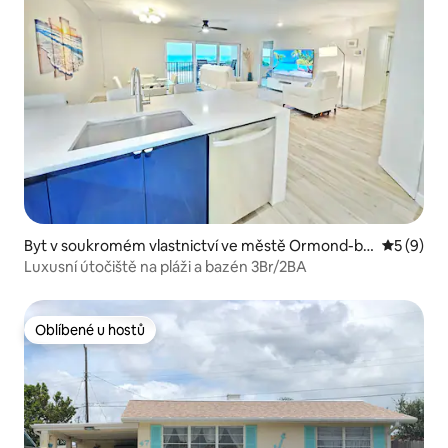
Byt v soukromém vlastnictví ve městě Ormond-by
Průměrné
5 (9)
-the-Sea
Luxusní útočiště na pláži a bazén 3Br/2BA
Oblíbené u hostů
Oblíbené u hostů