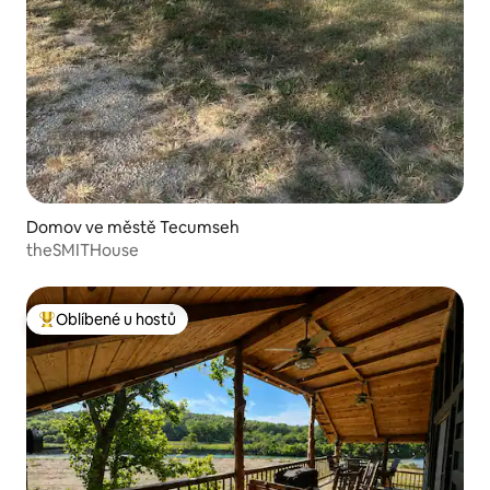
Domov ve městě Tecumseh
theSMITHouse
Oblíbené u hostů
Nejlepší v kategorii Oblíbené u hostů