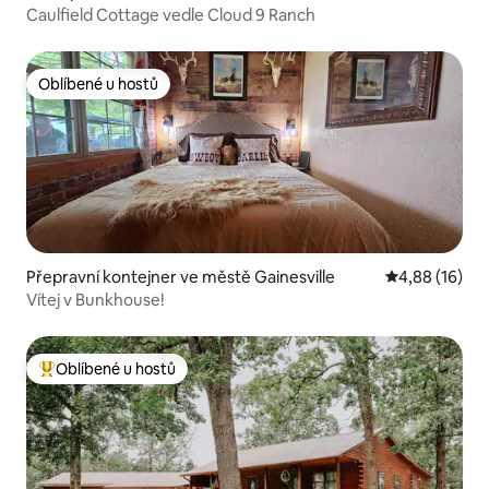
Caulfield Cottage vedle Cloud 9 Ranch
Oblíbené u hostů
Oblíbené u hostů
Přepravní kontejner ve městě Gainesville
Průměrné hod
4,88 (16)
Vítej v Bunkhouse!
Oblíbené u hostů
Nejlepší v kategorii Oblíbené u hostů