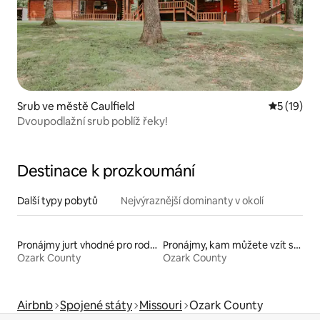
Srub ve městě Caulfield
Průměrné 
5 (19)
Dvoupodlažní srub poblíž řeky!
Destinace k prozkoumání
Další typy pobytů
Nejvýraznější dominanty v okolí
Pronájmy jurt vhodné pro rodiny s dětmi
Pronájmy, kam můžete vzít své domácí mazlíčky
Ozark County
Ozark County
Airbnb
Spojené státy
Missouri
Ozark County