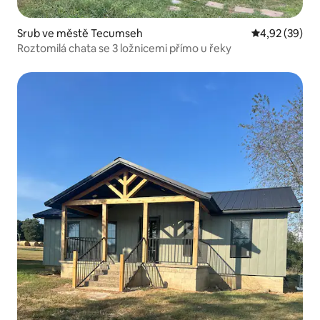
Srub ve městě Tecumseh
Průměrné hod
4,92 (39)
Roztomilá chata se 3 ložnicemi přímo u řeky