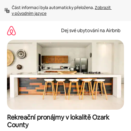
Přeskočit
Část informací byla automaticky přeložena. 
Zobrazit 
na
v původním jazyce
obsah
Dej své ubytování na Airbnb
Rekreační pronájmy v lokalitě Ozark
County