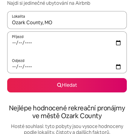
Najdi si jedinečné ubytování na Airbnb
Lokalita
Až budou výsledky k dispozici, můžeš si je procházet pomocí š
Příjezd
Odjezd
Hledat
Nejlépe hodnocené rekreační pronájmy
ve městě Ozark County
Hosté souhlasí: tyto pobyty jsou vysoce hodnoceny
podle lokality, čistoty a dalších faktorů.