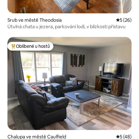
Srub ve městě Theodosia
Průměrné 
5 (26)
Útulná chata u jezera, parkování lodí, v blízkosti přístavu
Oblíbené u hostů
Nejlepší v kategorii Oblíbené u hostů
Chalupa ve městě Caulfield
Průměrné 
5 (48)