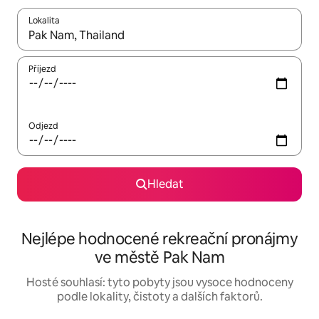
Lokalita
Až budou výsledky k dispozici, můžeš si je procházet pomocí š
Příjezd
Odjezd
Hledat
Nejlépe hodnocené rekreační pronájmy
ve městě Pak Nam
Hosté souhlasí: tyto pobyty jsou vysoce hodnoceny
podle lokality, čistoty a dalších faktorů.