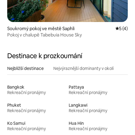
Soukromý pokoj ve městě Saphli
Průměrné
5 (4)
Pokoj v chalupě Tabebuia House Sky
Destinace k prozkoumání
Nejbližší destinace
Nejvýraznější dominanty v okolí
Bangkok
Pattaya
Rekreační pronájmy
Rekreační pronájmy
Phuket
Langkawi
Rekreační pronájmy
Rekreační pronájmy
Ko Samui
Hua Hin
Rekreační pronájmy
Rekreační pronájmy