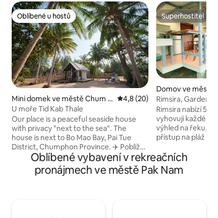
Oblíbené u hostů
Superhostitel
Oblíbené u hostů
Superhostitel
Domov ve městě S
Mini domek ve městě Chum K
Průměrné hodnocení 4,8 z 5,
4,8 (20)
Rimsira, Garden 
ho
U moře Tid Kab Thale
Rimsira nabízí 5 s
vyhovují každé sku
Our place is a peaceful seaside house
výhled na řeku, z
with privacy "next to the sea". The
přístup na pláž Sa
house is next to Bo Mao Bay, Pai Tue
na pláž Thung Wua 
District, Chumphon Province. ✈️ Poblíž
Oblíbené vybavení v rekreačních
Pohodlně se nacház
letiště Chumphon 🚆 Poblíž vlakového
trhů, 7-Eleven, CJ 
nádraží Patu 🏫 10 minut do Lat Krabang
pronájmech ve městě Pak Nam
vybavené televizo
Chumphon 🏝️ 30 minut na pláž Thung
klimatizací, WiFi, 
Wua Sail 🍤 V blízkosti skvělých
nezbytnostmi pro 
restaurací u moře. 🍜 V blízkosti lahodné
pro domácí mazlíčk
nudlové restaurace u kanálu. Jízdní kola
setkání. K dispozici
🚲 jsou k dispozici zdarma. 🏕 K dispozici