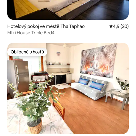
Hotelový pokoj ve městě Tha Taphao
Průměrné ho
4,9 (20)
MIki House Triple Bed4
Oblíbené u hostů
Oblíbené u hostů