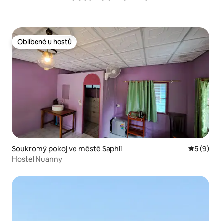
Oblíbené u hostů
Oblíbené u hostů
Soukromý pokoj ve městě Saphli
Průměrné
5 (9)
Hostel Nuanny