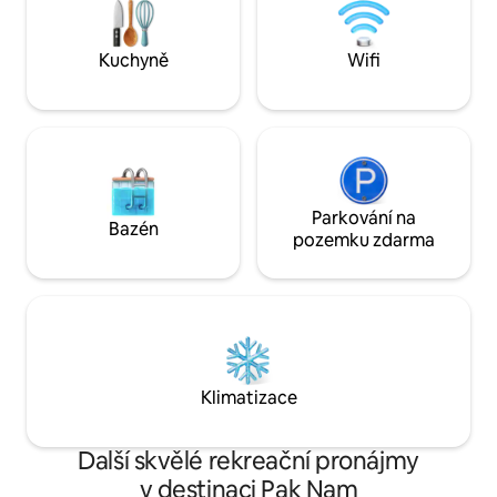
transfery. Útulný
je kempingové vybavení. Je🐶🐱 možné
pobyt, který se cí
si přivést domácí mazlíčky. Parkování 🚗
nás kdykoliv.
je možné v areálu domu. ️ K dispozici je
Kuchyně
Wifi
wifi, teplá voda, lednička, rychlovarná
konvice, klimatizace, pračka a TV. -
Kajaky k dispozici. Pokud si chcete hrát,
mohou být dohodnuty předem.
Příplatek- Sazba lodi 1 den 200 THB/3 dny
450 THB/7 dní 1 000 THB
Parkování na
Bazén
pozemku zdarma
Klimatizace
Další skvělé rekreační pronájmy
v destinaci Pak Nam