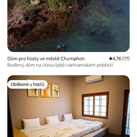
Dům pro hosty ve městě Chumphon
Průměrné hod
4,76 (17)
Rodinný dům na útesu/pláži vietnamském pobřeží
Oblíbené u hostů
Oblíbené u hostů