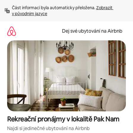
Přeskočit
Část informací byla automaticky přeložena. 
Zobrazit 
na
v původním jazyce
obsah
Dej své ubytování na Airbnb
Rekreační pronájmy v lokalitě Pak Nam
Najdi si jedinečné ubytování na Airbnb