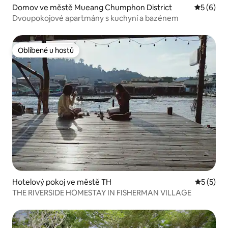
Domov ve městě Mueang Chumphon District
Průměrné
5 (6)
Dvoupokojové apartmány s kuchyní a bazénem
Oblíbené u hostů
Oblíbené u hostů
Hotelový pokoj ve městě TH
Průměrné
5 (5)
THE RIVERSIDE HOMESTAY IN FISHERMAN VILLAGE