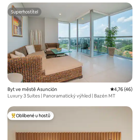
Superhostitel
Superhostitel
Byt ve městě Asunción
Průměrné hod
4,76 (46)
Luxury 3 Suites | Panoramatický výhled | Bazén MT
Oblíbené u hostů
Nejlepší v kategorii Oblíbené u hostů