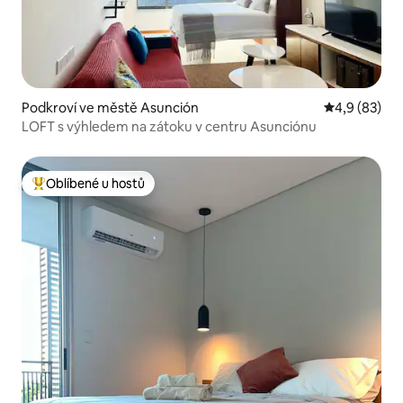
Podkroví ve městě Asunción
Průměrné ho
4,9 (83)
LOFT s výhledem na zátoku v centru Asunciónu
Oblíbené u hostů
Nejlepší v kategorii Oblíbené u hostů