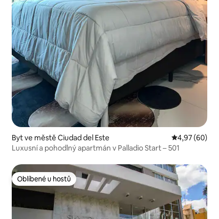
Byt ve městě Ciudad del Este
Průměrné hodn
4,97 (60)
Luxusní a pohodlný apartmán v Palladio Start – 501
Oblíbené u hostů
Oblíbené u hostů