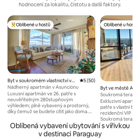
hodnocení za lokalitu, čistotu a další faktory.
Oblíbené u hostů
Oblíbené u hostů
Nejlepší v kategorii Oblíbené u hostů
Oblíbené u hostů
Byt v soukromém vlastnictví ve
Průměrné hodnocení 5 z 5,
5 (50)
městě Asunción
Nádherný apartmán v Asunciónu
Byt ve městě Asu
Luxusní apartmán ve 26. patře s
Soukromá terasa + 
neuvěřitelným 280stupňovým
Exkluzivní apartmá
výhledem; plně vybavený a prostorný,
patře s vlastní ter
díky čemuž se budete cítit jako doma.
rezidenční VIP čtv
Má dvě vlastní parkovací místa a veškeré
Soukromá terasa s
vybavení pětihvězdičkového hotelu. Av.
Oblíbená vybavení ubytování s vířivkou
jídelna pro 8 osob
Santa Teresa je nejlepší lokalita v
Panoramatický vý
v destinaci Paraguay
Asunciónu. Byt má jedinečnou 50m2
slunce v zálivu. Nabízí ložnici s