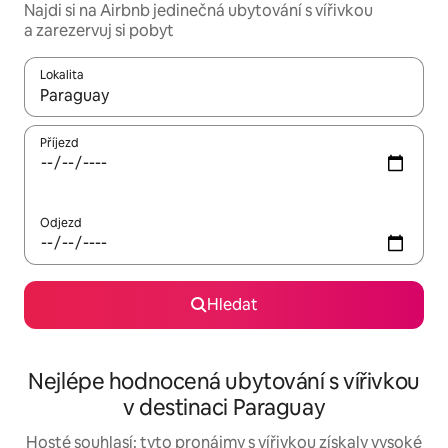
Najdi si na Airbnb jedinečná ubytování s vířivkou
a zarezervuj si pobyt
Lokalita
Až budou výsledky k dispozici, můžeš si je procházet pomocí š
Příjezd
Odjezd
Hledat
Nejlépe hodnocená ubytování s vířivkou
v destinaci Paraguay
Hosté souhlasí: tyto pronájmy s vířivkou získaly vysoké