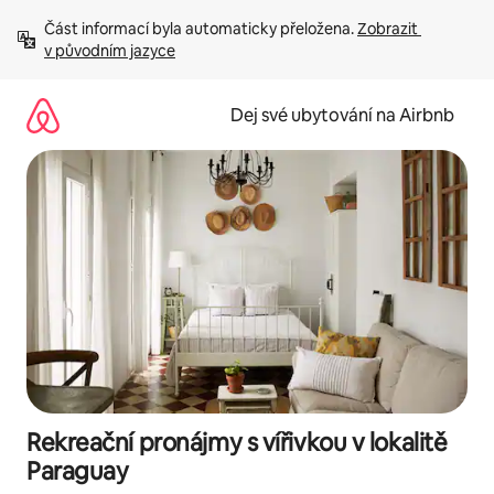
Přeskočit
Část informací byla automaticky přeložena. 
Zobrazit 
na
v původním jazyce
obsah
Dej své ubytování na Airbnb
Rekreační pronájmy s vířivkou v lokalitě
Paraguay