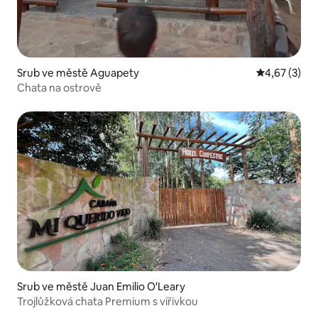
Srub ve městě Aguapety
Průměrné ho
4,67 (3)
Chata na ostrově
Srub ve městě Juan Emilio O'Leary
Trojlůžková chata Premium s vířivkou