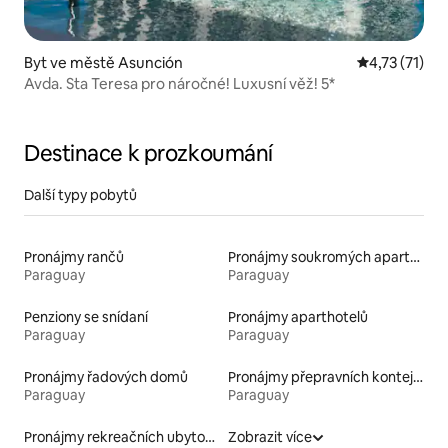
Byt ve městě Asunción
Průměrné hod
4,73 (71)
Avda. Sta Teresa pro náročné! Luxusní věž! 5*
Destinace k prozkoumání
Další typy pobytů
Pronájmy rančů
Pronájmy soukromých apartmánů
Paraguay
Paraguay
Penziony se snídaní
Pronájmy aparthotelů
Paraguay
Paraguay
Pronájmy řadových domů
Pronájmy přepravních kontejnerů
Paraguay
Paraguay
Pronájmy rekreačních ubytování
Zobrazit více