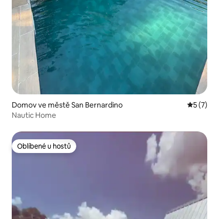
Domov ve městě San Bernardino
Průměrné
5 (7)
Nautic Home
Oblíbené u hostů
Oblíbené u hostů