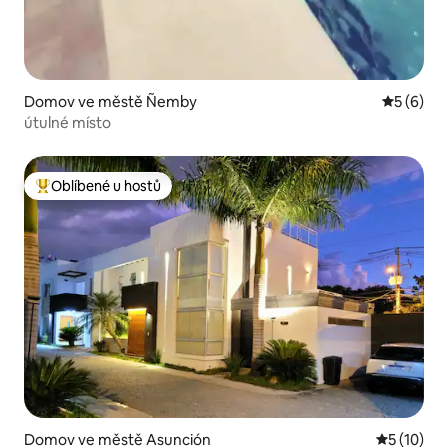
Domov ve městě Ñemby
Průměrné
5 (6)
útulné místo
Oblíbené u hostů
Nejlepší v kategorii Oblíbené u hostů
Domov ve městě Asunción
Průměrné 
5 (10)