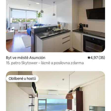
Byt ve městě Asunción
Průměrné hod
4,97 (35)
15. patro Skytower – lázně a posilovna zdarma
Oblíbené u hostů
Oblíbené u hostů