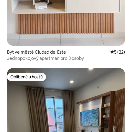
Byt ve městě Ciudad del Este
Průměrné 
5 (22)
Jednopokojový apartmán pro 3 osoby
Oblíbené u hostů
Oblíbené u hostů