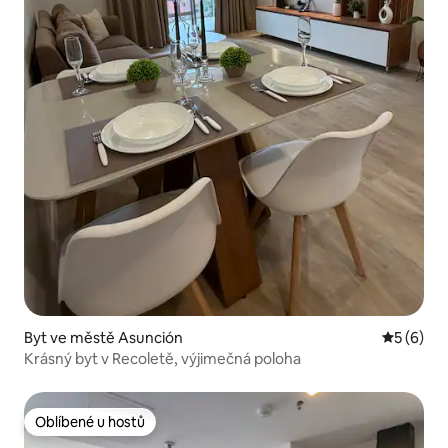
Byt ve městě Asunción
Průměrné
5 (6)
Krásný byt v Recoletě, výjimečná poloha
Oblíbené u hostů
Oblíbené u hostů