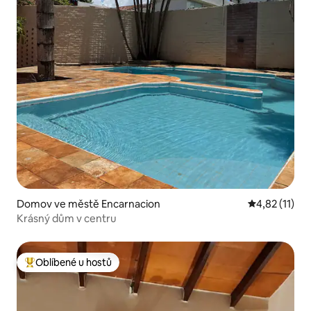
Domov ve městě Encarnacion
Průměrné hod
4,82 (11)
Krásný dům v centru
Oblíbené u hostů
Nejlepší v kategorii Oblíbené u hostů