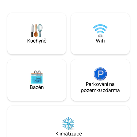
terasu s minigolfem a krásným
manželskou postelí
výhledem při východu slunce. Bazén,
manželskou postelí
sauna, posilovna, vířivka, soukromé
kabelovou televizí
kanceláře, herna, čítárna. K dispozici jsou
ložnice s vlastní 
také dvě plně vybavená místa pro
ložnice s jednolůž
grilování. Ostraha 24 hodin denně, 7 dní v
a koupelnou před n
týdnu.
Kuchyně
Wifi
Parkování na
Bazén
pozemku zdarma
Klimatizace