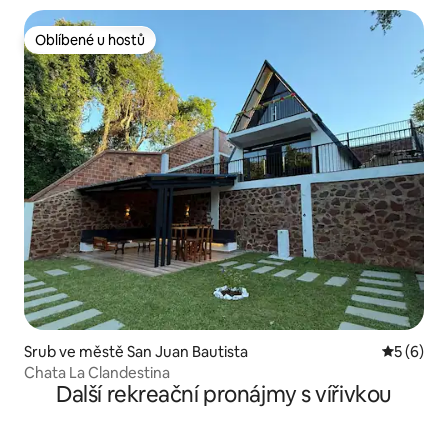
Oblíbené u hostů
Oblíbené u hostů
Srub ve městě San Juan Bautista
Průměrné
5 (6)
Chata La Clandestina
Další rekreační pronájmy s vířivkou