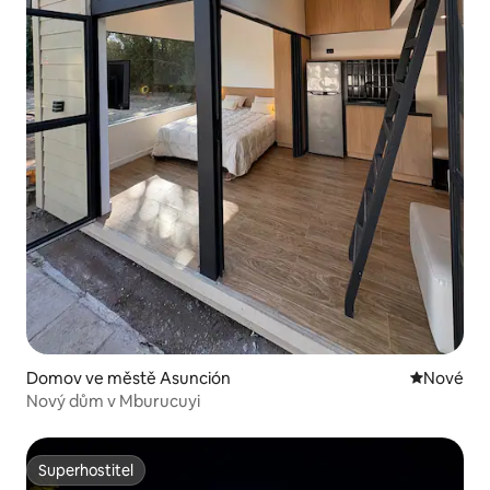
Domov ve městě Asunción
Nové ubyt
Nové
Nový dům v Mburucuyi
Superhostitel
Superhostitel