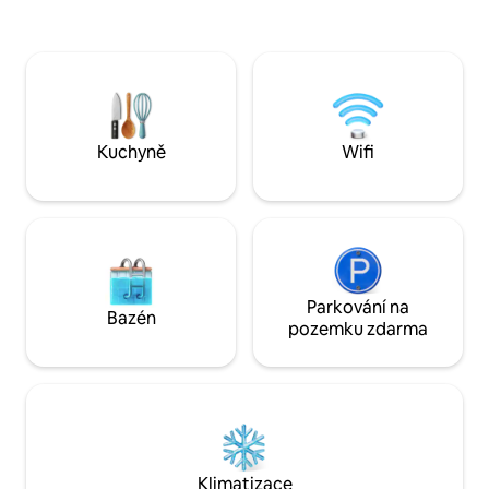
pobytové a cestovní zážitky v okolí
dobrá kuchyně. Pr
oblasti Palli v severní části Srí Lanky.
ovocnými stromy, s
Podporujeme permakulturu,
chvíli sedni a neděl
produkujeme vejce, mléko, pěstujeme
zeleninu, obiloviny, ovoce a
minimalizujeme dopad na životní
prostředí tím, že udržujeme zónu bez
Kuchyně
Wifi
chemických látek.
Parkování na
Bazén
pozemku zdarma
Klimatizace