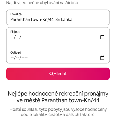
Najdi si jedinečné ubytování na Airbnb
Lokalita
Až budou výsledky k dispozici, můžeš si je procházet pomocí š
Příjezd
Odjezd
Hledat
Nejlépe hodnocené rekreační pronájmy
ve městě Paranthan town-Kn/44
Hosté souhlasí: tyto pobyty jsou vysoce hodnoceny
podle lokality, čistoty a dalších faktorů.