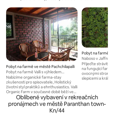
Pobyt na farmě ve
Naboso v Jaffně –
opravdový odpoči
Přijeďte strávit no
Pobyt na farmě ve městě Pachchilapalli
na fungující farmě
Pobyt na farmě Valli s výhledem
ovocnými stromy, 
a zábavnými aktivitami
Nabízíme organické farma-stay
slepicemi a králíky 
zkušenosti pro spisovatele, Holistický
k rodině brzy přida
životní styl praktiků a ehnthusiastics. Valli
to autentický zážit
Organic Farm v současné době běží ve
kteří chtějí zpomal
Oblíbené vybavení v rekreačních
dvou akrech půdy s více než sto
čerstvého vzduch
kokosových stromů, hrst manga a
pocítit. Jednoduchý a upřímný –
pronájmech ve městě Paranthan town-
dalších stromů. Nabízíme bez
z poloviny navržen
Kn/44
chemických látek potraviny, farma-
charakteru. Pohodl