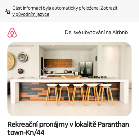
Přeskočit
Část informací byla automaticky přeložena. 
Zobrazit 
na
v původním jazyce
obsah
Dej své ubytování na Airbnb
Rekreační pronájmy v lokalitě Paranthan
town-Kn/44