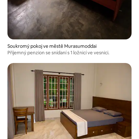
Soukromý pokoj ve městě Murasumoddai
Příjemný penzion se snídaní s 1 ložnicí ve vesnici.