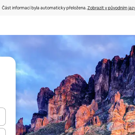
Část informací byla automaticky přeložena. 
Zobrazit v původním jaz
ázet pomocí šipek nahoru a dolů, dotykem nebo přejetím prstem.