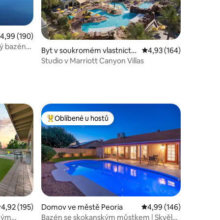
růměrné hodnocení 4,99 z 5, 190 hodnocení
4,99 (190)
ný bazén
Byt v soukromém vlastnictví
Průměrné hodnocení 4,
4,93 (164)
ve městě Phoenix
Studio v Marriott Canyon Villas
Oblíbené u hostů
Nejlepší v kategorii Oblíbené u hostů
růměrné hodnocení 4,92 z 5, 195 hodnocení
4,92 (195)
Domov ve městě Peoria
Průměrné hodnocení 4,
4,99 (146)
aným
Bazén se skokanským můstkem | Skvělá