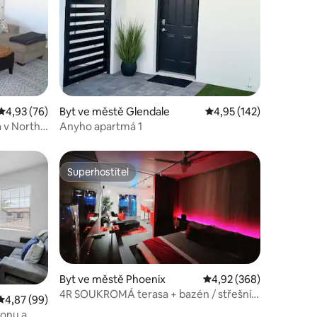
Průměrné hodnocení 4,93 z 5, 76 hodnocení
4,93 (76)
Byt ve městě Glendale
Průměrné hodnocení 4,
4,95 (142)
 v North
Anyho apartmá 1
Superhostitel
Superhostitel
Byt ve městě Phoenix
Průměrné hodnocení 4,
4,92 (368)
4R SOUKROMÁ terasa + bazén / střešní
Průměrné hodnocení 4,87 z 5, 99 hodnocení
4,87 (99)
terasa / sauna / PARKOVÁNÍ ZDARMA.
ionu a