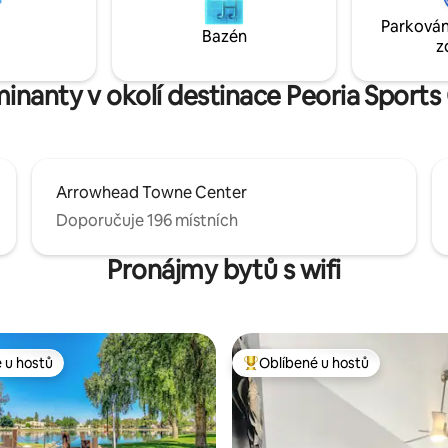
🎨 Umělecky a jedinečně
garáž. Skvělé sousedství! V blízkosti
Parkován
tu ve
skvělých restaurací, obchodů a
Bazén
z
Glendale) – ideální pro rodiny,
na dálnici. AZ TPT#21500053
ýlety a dovolenou
minanty v okolí destinace Peoria Sport
Arrowhead Towne Center
Doporučuje 196 místních
Pronájmy bytů s wifi
 u hostů
Oblíbené u hostů
 u hostů
Nejlepší v kategorii Oblíbené u 