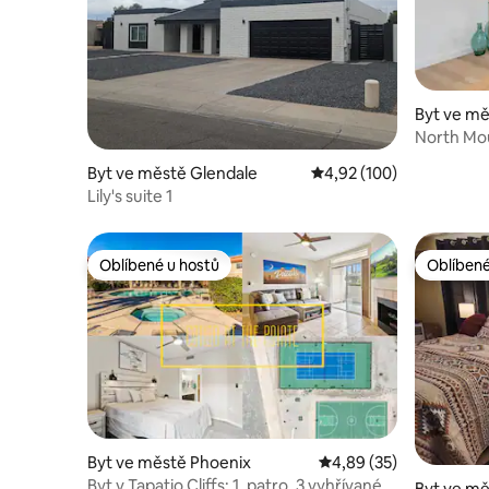
Byt ve mě
North Mou
Byt ve městě Glendale
Průměrné hodnocení 4,9
4,92 (100)
Lily's suite 1
Oblíbené u hostů
Oblíbené
Oblíbené u hostů
Oblíbené
Byt ve městě Phoenix
Průměrné hodnocení 4,
4,89 (35)
Byt v Tapatio Cliffs: 1. patro, 3 vyhřívané
Byt ve mě