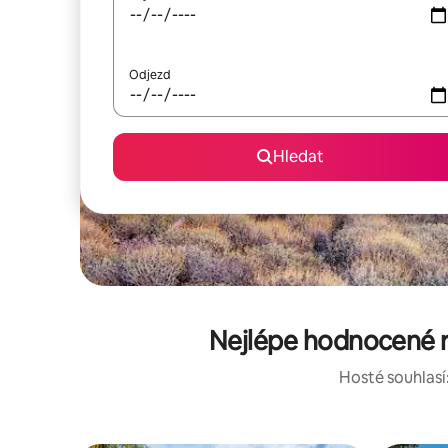
Odjezd
Hledat
Nejlépe hodnocené r
Hosté souhlasí: