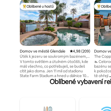
Oblíbené u hostů
Oblíb
Nejlepší v kategorii Oblíbené u hostů
Nejlepší
Domov ve městě Glendale
Průměrné hodnocení 4,9
4,98 (209)
Domov ve
Útěk k jezeru se soukromým bazénem,
The Coppe
vířivkou a hernou
solný baz
V tomto světlém a útulném útočišti, kde
🏊 Celoro
máš všechno, co potřebuješ, se budeš
bazénu se
cítit jako doma. Jen 11 mil od stadionu
k pokožce/
State Farm Stadium a hned u dálnice 101.
tě ohřejí
Oblíbené vybavení re
Vychutnej si poklidný výhled na jezero,
venkovní 
popíjej kávu a naslouchej cvrlikání ptáků.
místnost 
Popíjej koktejly a pokochej se
šipkami a
nádhernými západy slunce. Odpočiňte si
jídelní ko
venku při grilování, u ohniště nebo při
počasí v 
koupání v bazénu. Vyhřívání
sledování 
BAZÉNU/LÁZNÍ je k dispozici za poplatek.
🚗 Snadný