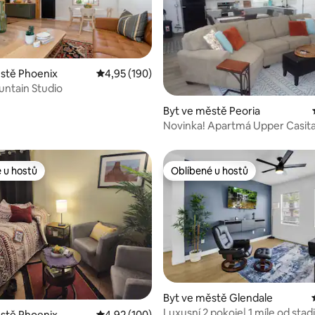
stě Phoenix
Průměrné hodnocení 4,95 z 5, 190 hodnocení
4,95 (190)
ntain Studio
Byt ve městě Peoria
2 z 5, 100 hodnocení
Novinka! Apartmá Upper Casita
Peoria Suite #2
 u hostů
Oblíbené u hostů
 u hostů
Oblíbené u hostů
89 z 5, 35 hodnocení
Byt ve městě Glendale
Luxusní 2 pokoje| 1 míle od stad
stě Phoenix
Průměrné hodnocení 4,92 z 5, 100 hodnocení
4,92 (100)