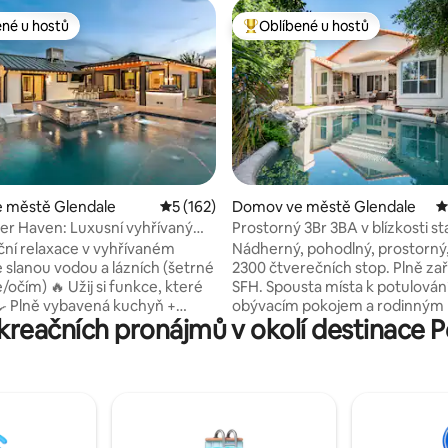
ené u hostů
Oblíbené u hostů
 v kategorii Oblíbené u hostů
Nejlepší v kategorii Oblíbené u 
8 z 5, 209 hodnocení
 městě Glendale
Průměrné hodnocení 5 z 5, 162 hodnocení
5 (162)
Domov ve městě Glendale
P
r Haven: Luxusní vyhřívaný
Prostorný 3Br 3BA v blízkosti stadionů
én a lázně
Bez poplatku za úklid
ční relaxace v vyhřívaném
Nádherný, pohodlný, prostorný,
 slanou vodou a lázních (šetrné
2300 čtverečních stop. Plně za
očím) 🔥 Užij si funkce, které
SFH. Spousta místa k potulování s
 🍳 Plně vybavená kuchyň +
obývacím pokojem a rodinným
kreačních pronájmů v okolí destinace 
propanový gril 🎱 Herní
s plynovým krbem! Užij si arizo
s kulečníkem, stolním fotbalem,
slunce nebo krásné hvězdné no
 velkou obrazovkou 🌞 Venkovní
tomto soukromém dvorku ve s
ut a bar, kde si můžeš vychutnat
resortu s krytou terasou, bazénem a
Arizoně 📺 Venkovní televize na
plynovým ohništěm! Zahrnuje 
her/filmů při relaxaci ve vířivce
oplocený dvůr pro vaše domácí
 přístup ke dvěma hlavním
Domácí mazlíčci jsou vítáni! 1 p