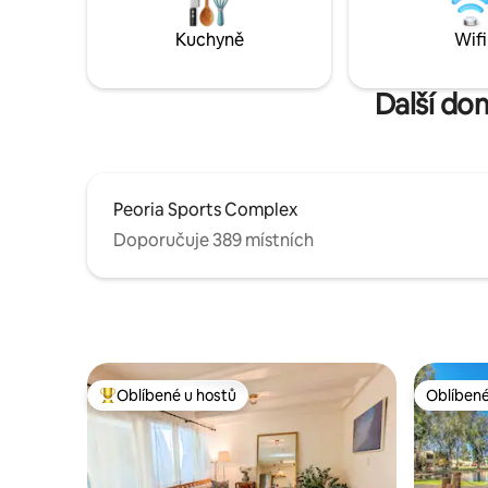
Několik minut od nejlepších restaurací,
dálnicím 
golfu a nákupů. Prozkoumej Arizonu! 👉
vyzdobené Dovolená v rezor
Kuchyně
Wifi
„Rezervuj si pobyt hned teď!“ *Jezero je
Phoenixu (
určeno pouze k prohlížení.
golfové v
Další do
Peoria Sports Complex
Doporučuje 389 místních
Oblíbené u hostů
Oblíbené
Nejlepší v kategorii Oblíbené u hostů
Oblíbené