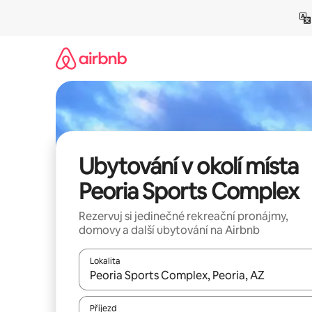
Přeskočit
na
obsah
Ubytování v okolí místa
Peoria Sports Complex
Rezervuj si jedinečné rekreační pronájmy,
domovy a další ubytování na Airbnb
Lokalita
Až budou výsledky k dispozici, můžeš si je proch
Příjezd