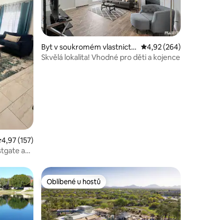
Byt v soukromém vlastnictví
Průměrné hodnocení 4,
4,92 (264)
ve městě Phoenix
Skvělá lokalita! Vhodné pro děti a kojence
růměrné hodnocení 4,97 z 5, 157 hodnocení
4,97 (157)
stgate a
Oblíbené u hostů
hostů
Oblíbené u hostů