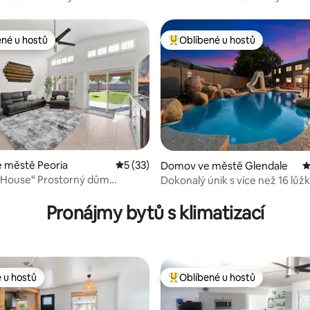
ti obchodů!
bazénem a hernou
ené u hostů
Oblíbené u hostů
 v kategorii Oblíbené u hostů
Nejlepší v kategorii Oblíbené u 
,98 z 5, 42 hodnocení
 městě Peoria
Průměrné hodnocení 5 z 5, 33 hodnocení
5 (33)
Domov ve městě Glendale
P
 House“ Prostorný dům
Dokonalý únik s více než 16 lůžk
m půdorysem
možností vyhřívání bazénu a ví
Pronájmy bytů s klimatizací
 u hostů
Oblíbené u hostů
 u hostů
Nejlepší v kategorii Oblíbené u 