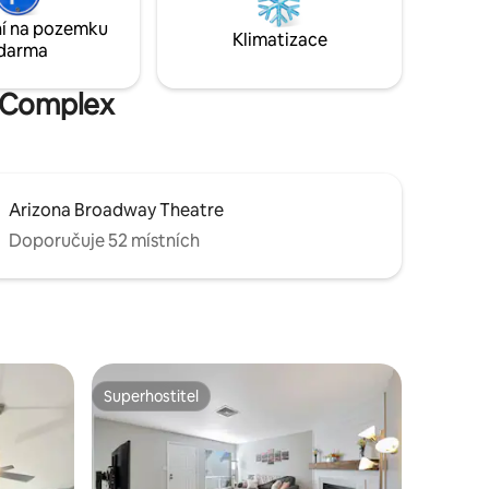
a nový gril na zahradě. 3 televizory (65 a
í na pozemku
 přístupu
55 palců) s kabelem, DVD a FireStickem.
Klimatizace
darma
Rychlá spolehlivá WiFi.
s Complex
Arizona Broadway Theatre
Doporučuje 52 místních
Superhostitel
hostů
Superhostitel