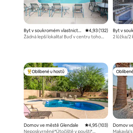
Byt v soukromém vlastnictví
Průměrné hodnocení 4,
4,93 (132)
Byt v sou
ve městě Phoenix
ve městě 
Žádná lepší lokalita! Buď v centru toho
2 lůžka/2
všeho
Camelbac
Oblíbené u hostů
Oblíbené
Nejlepší v kategorii Oblíbené u hostů
Oblíbené
Domov ve městě Glendale
Průměrné hodnocení 4,
4,95 (103)
Domov ve
Neposkvrněné*Útočiště v poušti*
Makayla's