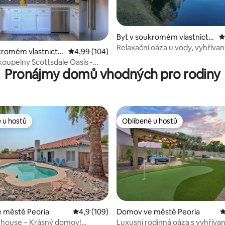
Byt v soukromém vlastnictví
P
ve městě Phoenix
Relaxační oáza u vody, vyhříva
93 z 5, 132 hodnocení
kromém vlastnictví
Průměrné hodnocení 4,99 z 5, 104 hodnocení
4,99 (104)
a lázně, 3 pokojů, 2 koupelen
Scottsdale
 koupelny Scottsdale Oasis -
Pronájmy domů vhodných pro rodiny
k Views!
 u hostů
Oblíbené u hostů
 u hostů
Oblíbené u hostů
95 z 5, 103 hodnocení
 městě Peoria
Průměrné hodnocení 4,9 z 5, 109 hodnocení
4,9 (109)
Domov ve městě Peoria
P
 house – Krásný domov!
Luxusní rodinná oáza s vyhřív