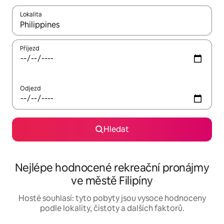
Lokalita
Až budou výsledky k dispozici, můžeš si je procházet pomocí š
Příjezd
Odjezd
Hledat
Nejlépe hodnocené rekreační pronájmy
ve městě Filipíny
Hosté souhlasí: tyto pobyty jsou vysoce hodnoceny
podle lokality, čistoty a dalších faktorů.