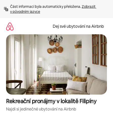
Přeskočit
Část informací byla automaticky přeložena. 
Zobrazit 
na
v původním jazyce
obsah
Dej své ubytování na Airbnb
Rekreační pronájmy v lokalitě Filipíny
Najdi si jedinečné ubytování na Airbnb