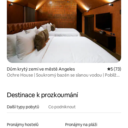
Dům krytý zemí ve městě Angeles
Průměrné 
5 (73)
Ochre House | Soukromý bazén se slanou vodou | Poblíž
Clarku
Destinace k prozkoumání
Další typy pobytů
Co podniknout
Pronájmy hostelů
Pronájmy na pláži