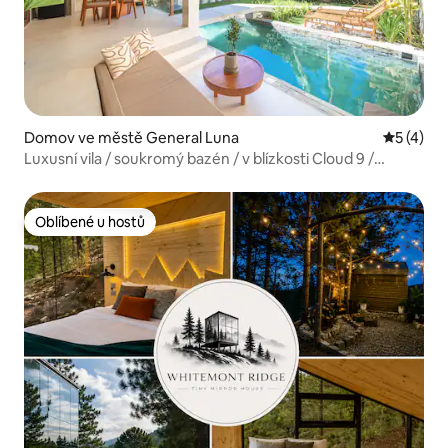
Domov ve městě General Luna
Průměrné
5 (4)
Luxusní vila / soukromý bazén / v blízkosti Cloud 9 /
Starlink
Oblíbené u hostů
Oblíbené u hostů