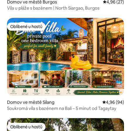
Domov ve městě Burgos
Průměrné hod
4,96 (27)
Vila u pláže s bazénem | North Siargao, Burgos
Oblíbené u hostů
Oblíbené u hostů
Domov ve městě Silang
Průměrné hodn
4,96 (94)
Soukromá vila s bazénem na Bali – 5 minut od Tagaytay
Oblíbené u hostů
Oblíbené u hostů