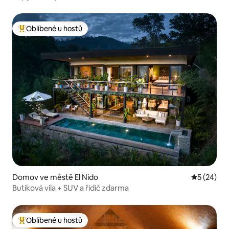
Oblíbené u hostů
Nejlepší v kategorii Oblíbené u hostů
Domov ve městě El Nido
Průměrné 
5 (24)
Butiková vila + SUV a řidič zdarma
Oblíbené u hostů
Nejlepší v kategorii Oblíbené u hostů