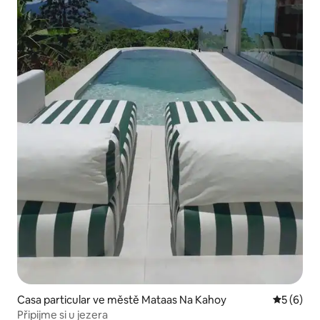
Casa particular ve městě Mataas Na Kahoy
Průměrné
5 (6)
Připijme si u jezera