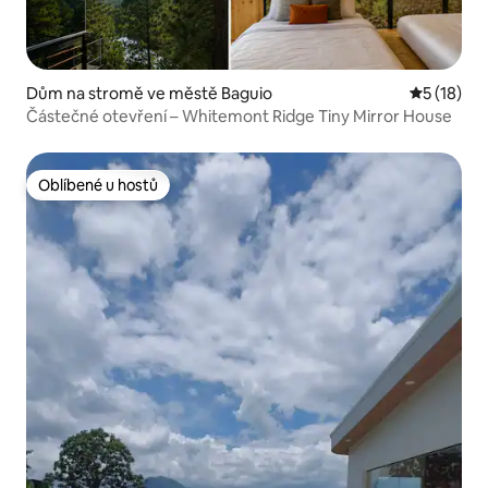
Dům na stromě ve městě Baguio
Průměrné 
5 (18)
Částečné otevření – Whitemont Ridge Tiny Mirror House
Oblíbené u hostů
Oblíbené u hostů