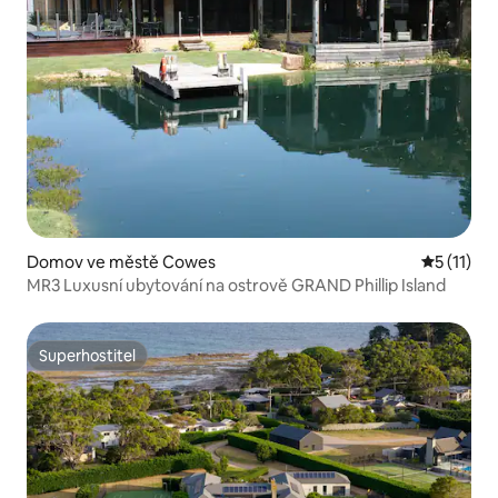
Domov ve městě Cowes
Průměrné 
5 (11)
MR3 Luxusní ubytování na ostrově GRAND Phillip Island
Superhostitel
Superhostitel