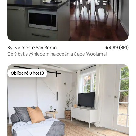
Byt ve městě San Remo
Průměrné hodn
4,89 (351)
Celý byt s výhledem na oceán a Cape Woolamai
Oblíbené u hostů
Oblíbené u hostů