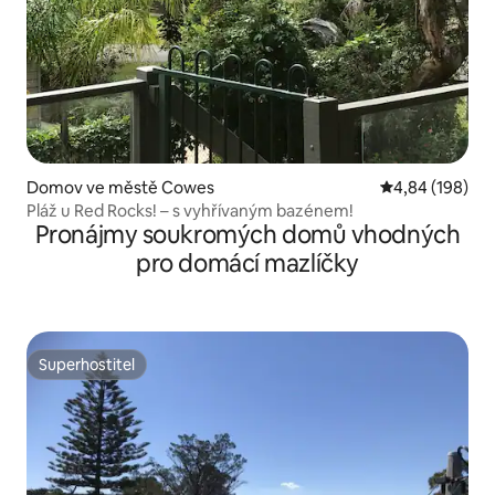
Domov ve městě Cowes
Průměrné hodno
4,84 (198)
Pláž u Red Rocks! – s vyhřívaným bazénem!
Pronájmy soukromých domů vhodných
pro domácí mazlíčky
Superhostitel
Superhostitel