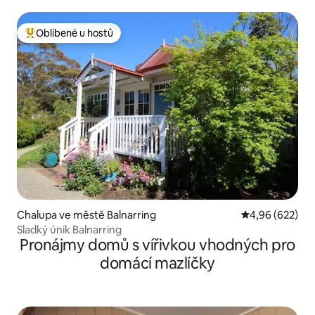
Oblíbené u hostů
Nejlepší v kategorii Oblíbené u hostů
Chalupa ve městě Balnarring
Průměrné hodno
4,96 (622)
Sladký únik Balnarring
Pronájmy domů s vířivkou vhodných pro
domácí mazlíčky