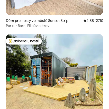
Dům pro hosty ve městě Sunset Strip
Průměrné hodno
4,88 (276)
Parker Barn, Filipův ostrov
Oblíbené u hostů
Nejlepší v kategorii Oblíbené u hostů