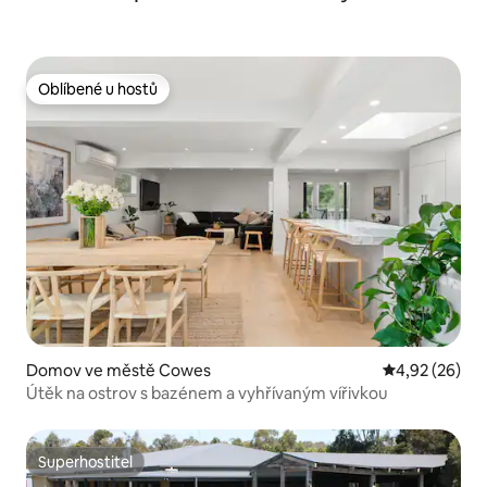
Oblíbené u hostů
Oblíbené u hostů
Domov ve městě Cowes
Průměrné hod
4,92 (26)
Útěk na ostrov s bazénem a vyhřívaným vířivkou
Superhostitel
Superhostitel