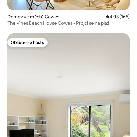
Domov ve městě Cowes
Průměrné hodn
4,93 (165)
The Vines Beach House Cowes - Projdi se na pláž
Oblíbené u hostů
Oblíbené u hostů