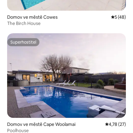
Domov ve městě Cowes
Průměrné 
5 (48)
The Birch House
Superhostitel
Superhostitel
Domov ve městě Cape Woolamai
Průměrné hod
4,78 (27)
Poolhouse