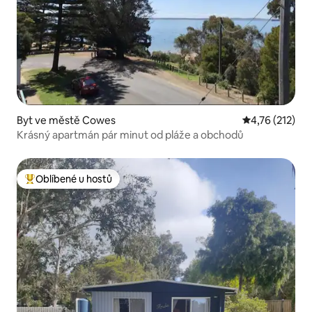
Byt ve městě Cowes
Průměrné hodn
4,76 (212)
Krásný apartmán pár minut od pláže a obchodů
Oblíbené u hostů
Nejlepší v kategorii Oblíbené u hostů