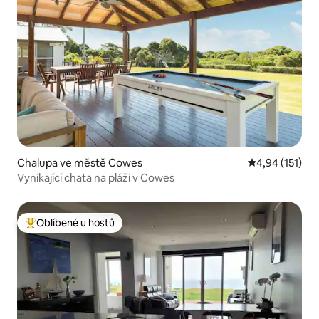
Chalupa ve městě Cowes
Průměrné hodn
4,94 (151)
Vynikající chata na pláži v Cowes
Oblíbené u hostů
Nejlepší v kategorii Oblíbené u hostů