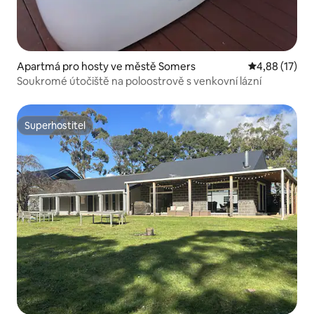
Apartmá pro hosty ve městě Somers
Průměrné hod
4,88 (17)
Soukromé útočiště na poloostrově s venkovní lázní
Superhostitel
Superhostitel