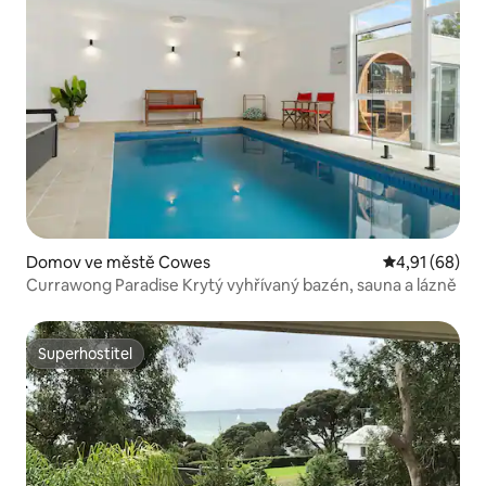
Domov ve městě Cowes
Průměrné hod
4,91 (68)
Currawong Paradise Krytý vyhřívaný bazén, sauna a lázně
Superhostitel
Superhostitel