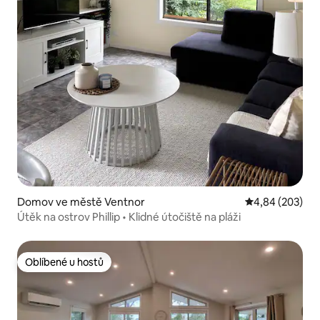
Domov ve městě Ventnor
Průměrné hodno
4,84 (203)
Útěk na ostrov Phillip • Klidné útočiště na pláži
Oblíbené u hostů
Oblíbené u hostů