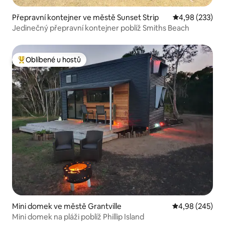
Přepravní kontejner ve městě Sunset Strip
Průměrné hodno
4,98 (233)
Jedinečný přepravní kontejner poblíž Smiths Beach
Oblíbené u hostů
Nejlepší v kategorii Oblíbené u hostů
Mini domek ve městě Grantville
Průměrné hodno
4,98 (245)
Mini domek na pláži poblíž Phillip Island