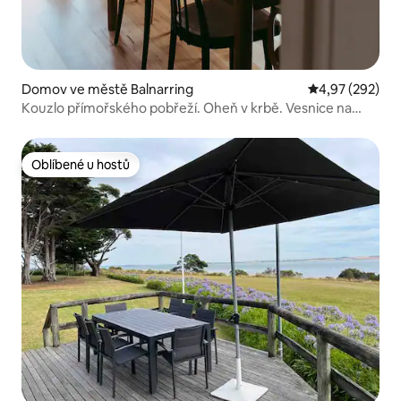
Domov ve městě Balnarring
Průměrné hodno
4,97 (292)
Kouzlo přímořského pobřeží. Oheň v krbě. Vesnice na
dosah.
Oblíbené u hostů
Oblíbené u hostů