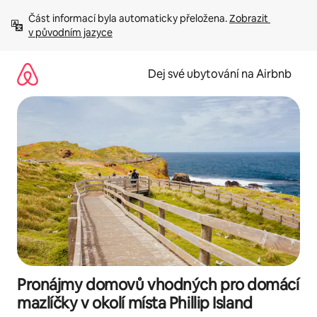
Přeskočit
Část informací byla automaticky přeložena. 
Zobrazit 
na
v původním jazyce
obsah
Dej své ubytování na Airbnb
Pronájmy domovů vhodných pro domácí
mazlíčky v okolí místa Phillip Island