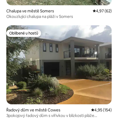
Chalupa ve městě Somers
Průměrné hod
4,97 (62)
Okouzlující chalupa na pláži v Somers
Oblíbené u hostů
Oblíbené u hostů
Řadový dům ve městě Cowes
Průměrné hodn
4,95 (154)
3pokojový řadový dům s vířivkou v blízkosti pláže