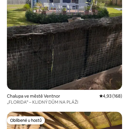
Chalupa ve městě Ventnor
Průměrné hodn
4,93 (168)
„FLORIDA“ – KLIDNÝ DŮM NA PLÁŽI
Oblíbené u hostů
Oblíbené u hostů