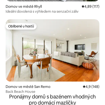
Domov ve městě Rhyll
Průměrné hodn
4,89 (117)
Ideální dovolená s výhledem na senzační záliv
Oblíbené u hostů
Oblíbené u hostů
Domov ve městě San Remo
Průměrné hod
4,9 (148)
Back Beach House
Pronájmy domů s bazénem vhodných
pro domácí mazlíčky