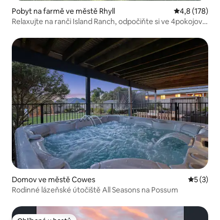
Pobyt na farmě ve městě Rhyll
Průměrné hod
4,8 (178)
Relaxujte na ranči Island Ranch, odpočiňte si ve 4pokojové
usedlosti s lázněmi
Domov ve městě Cowes
Průměrné
5 (3)
Rodinné lázeňské útočiště All Seasons na Possum