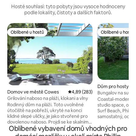
Hosté souhlasí: tyto pobyty jsou vysoce hodnoceny
podle lokality, čistoty a dalších faktorů.
Oblíbené u hostů
Oblíbené u hostů
Oblíbené u hostů
Oblíbené u hostů
Dům pro hosty ve
Domov ve městě Cowes
Průměrné hodnocení 4,89 z 5, 2
4,89 (283)
rf Beach
Bungalov na surfař
Grilování naboso na pláži, klokani a vlny
Coastal-modern p
Rodinný dům na pláži. Toto uvolněné
studio space, onl
útočiště na pobřeží, ukryté na konci
Surf Beach, Phillip 
klidné slepé uličky, je jako stvořené pro
samostatný, odděl
dovolenou naboso. Projdi se ke skalním
přístup bočním v
Oblíbené vybavení domů vhodných pro
bazénům, pohraj si na trávníku, pozoruj
parkování mimo ul
valabíky při pastvě a kukačky, které se
koupelna a plně f