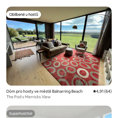
Oblíbené u hostů
Oblíbené u hostů
Dům pro hosty ve městě Balnarring Beach
Průměrné hod
4,91 (64)
The Pod v Merricks View
Superhostitel
Superhostitel