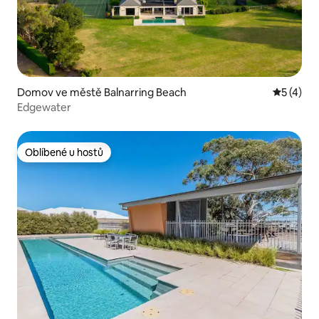
Domov ve městě Balnarring Beach
Průměrné
5 (4)
Edgewater
Oblíbené u hostů
Oblíbené u hostů