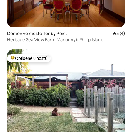
Domov ve městě Tenby Point
Průměrné
5 (4)
Heritage Sea View Farm Manor nyb Phillip Island
Oblíbené u hostů
Nejlepší v kategorii Oblíbené u hostů