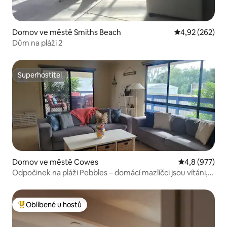
Domov ve městě Smiths Beach
Průměrné hodno
4,92 (262)
Dům na pláži 2
Superhostitel
Superhostitel
Domov ve městě Cowes
Průměrné hod
4,8 (977)
Odpočinek na pláži Pebbles – domácí mazlíčci jsou vítáni,
procházka na pláž
Oblíbené u hostů
Nejlepší v kategorii Oblíbené u hostů