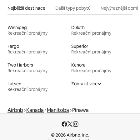
Nejbližší destinace
Další typy pobytů
Nejvýraznější domin
Winnipeg
Duluth
Rekreační pronájmy
Rekreační pronájmy
Fargo
Superior
Rekreační pronájmy
Rekreační pronájmy
Two Harbors
Kenora
Rekreační pronájmy
Rekreační pronájmy
Lutsen
Zobrazit více
Rekreační pronájmy
Airbnb
Kanada
Manitoba
Pinawa
© 2026 Airbnb, Inc.