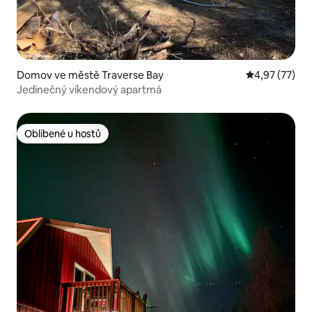
Domov ve městě Traverse Bay
Průměrné hod
4,97 (77)
Jedinečný víkendový apartmá
Oblíbené u hostů
Oblíbené u hostů