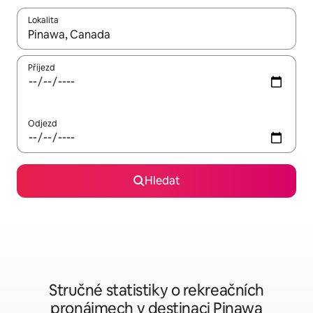
Lokalita
Až budou výsledky k dispozici, můžeš si je procházet pomocí š
Příjezd
Odjezd
Hledat
Stručné statistiky o rekreačních
pronájmech v destinaci Pinawa