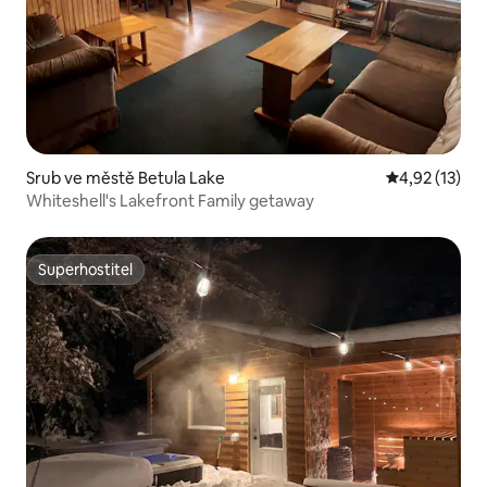
Srub ve městě Betula Lake
Průměrné hod
4,92 (13)
Whiteshell's Lakefront Family getaway
Superhostitel
Superhostitel