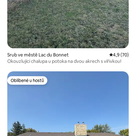
Srub ve městě Lac du Bonnet
Průměrné ho
4,9 (70)
Okouzlující chalupa u potoka na dvou akrech s vířivkou!
Oblíbené u hostů
Oblíbené u hostů