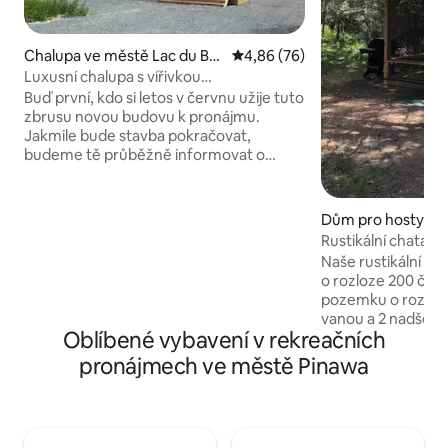
Chalupa ve městě Lac du Bo
Průměrné hodnocení 4,86 z 5, 
4,86 (76)
nnet
Luxusní chalupa s vířivkou
a volejbalovým hřištěm
Buď první, kdo si letos v červnu užije tuto
zbrusu novou budovu k pronájmu.
Jakmile bude stavba pokračovat,
budeme tě průběžně informovat o
fotkách Tato zbrusu nová chata bude
obsahovat: -1304 čtverečních stop
obytného prostoru -3 ložnice/4 lůžka
Dům pro hosty ve
(patrová postel) - Luxusní koupelna -
dashville
Rustikální chata v 
Plně vybavená kuchyně s kremíkovou
Naše rustikální ch
pracovní deskou - Nové spotřebiče,
o rozloze 200 čtv
sporák, myčka, Lednice -75palcová
pozemku o rozloze
chytrá televize s vybavením - Elektrický
vanou a 2 nadšený
krb - Terasa s místem na vaření - 16stop
Oblíbené vybavení v rekreačních
The cabin is in a p
vysoký strop s borovicí -Hardie board
from the main hou
pronájmech ve městě Pinawa
exteriér - Horká vana - Ohniště - pláž -
walk from parking. Srub má manželsk
volejbalové hřiště
postel v podkroví 
Kuchyně je plně fun
sporák, nádobí, mýdlo 