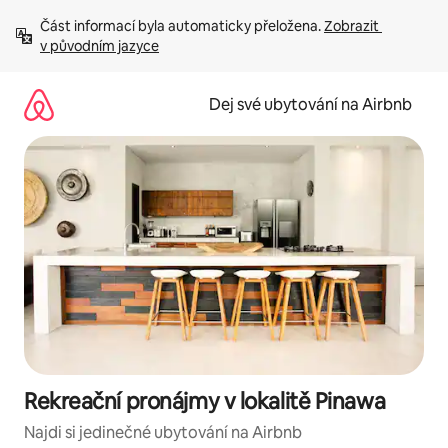
Přeskočit
Část informací byla automaticky přeložena. 
Zobrazit 
na
v původním jazyce
obsah
Dej své ubytování na Airbnb
Rekreační pronájmy v lokalitě Pinawa
Najdi si jedinečné ubytování na Airbnb