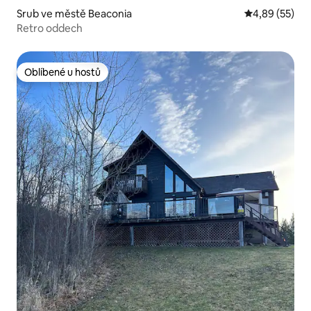
Srub ve městě Beaconia
Průměrné hod
4,89 (55)
Retro oddech
Oblíbené u hostů
Oblíbené u hostů