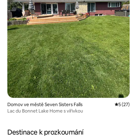
Domov ve městě Seven Sisters Falls
Průměrné 
5 (27)
Lac du Bonnet Lake Home s vířivkou
Destinace k prozkoumání