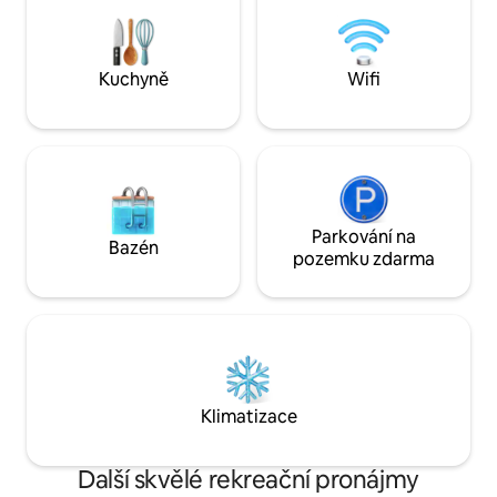
dodávána pomocí 
Toaleta je kompost
formě kbelíku na p
na dřevo. 25 minut
Kuchyně
Wifi
Parkování na
Bazén
pozemku zdarma
Klimatizace
Další skvělé rekreační pronájmy