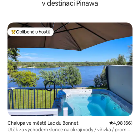
v destinaci Pinawa
Oblíbené u hostů
Nejlepší v kategorii Oblíbené u hostů
Chalupa ve městě Lac du Bonnet
Průměrné hodn
4,98 (66)
Útěk za východem slunce na okraji vody / vířivka / promo
pro páry