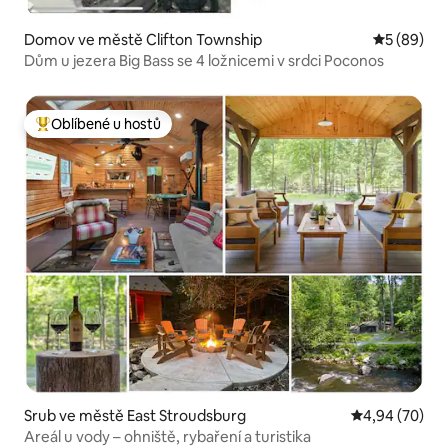
Domov ve městě Clifton Township
Průměrné h
5 (89)
Dům u jezera Big Bass se 4 ložnicemi v srdci Poconos
Oblíbené u hostů
Nejlepší v kategorii Oblíbené u hostů
Srub ve městě East Stroudsburg
Průměrné hodn
4,94 (70)
Areál u vody – ohniště, rybaření a turistika