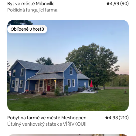
Byt ve městě Milanville
Průměrné hodn
4,99 (90)
Poklidná fungující farma.
Oblíbené u hostů
Oblíbené u hostů
Pobyt na farmě ve městě Meshoppen
Průměrné hodn
4,93 (210)
Útulný venkovský statek s VÍŘIVKOU!!