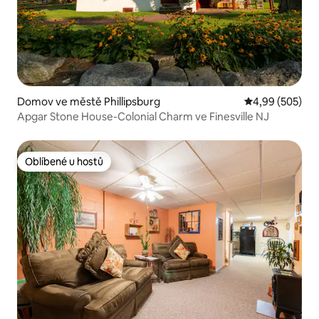
Domov ve městě Phillipsburg
Průměrné hodno
4,99 (505)
Apgar Stone House-Colonial Charm ve Finesville NJ
Oblíbené u hostů
Oblíbené u hostů