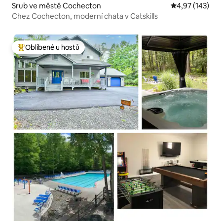
Srub ve městě Cochecton
Průměrné hodn
4,97 (143)
Chez Cochecton, moderní chata v Catskills
Oblíbené u hostů
Nejlepší v kategorii Oblíbené u hostů