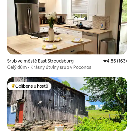
Srub ve městě East Stroudsburg
Průměrné hodn
4,86 (163)
Celý dům • Krásný útulný srub v Poconos
Oblíbené u hostů
Nejlepší v kategorii Oblíbené u hostů