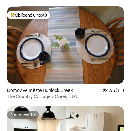
Oblíbené u hostů
Nejlepší v kategorii Oblíbené u hostů
Domov ve městě Hunlock Creek
Průměrné hodn
4,95 (111)
The Country Cottage v Creek, LLC
Superhostitel
Superhostitel