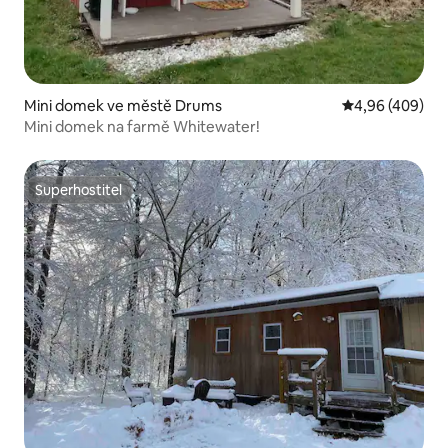
Mini domek ve městě Drums
Průměrné hodno
4,96 (409)
Mini domek na farmě Whitewater!
Superhostitel
Superhostitel