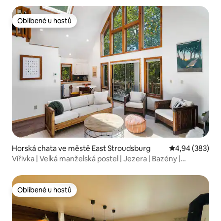
Oblíbené u hostů
Oblíbené u hostů
Horská chata ve městě East Stroudsburg
Průměrné hodno
4,94 (383)
Vířivka | Velká manželská postel | Jezera | Bazény |
Pickleball
Oblíbené u hostů
Oblíbené u hostů