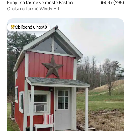
Pobyt na farmě ve městě Easton
Průměrné hodno
4,97 (296)
Chata na farmě Windy Hill
Oblíbené u hostů
Nejlepší v kategorii Oblíbené u hostů