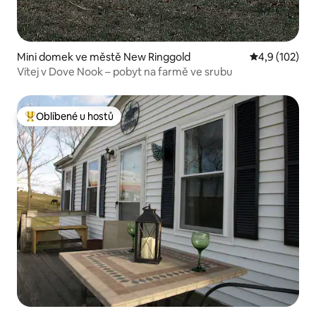
Mini domek ve městě New Ringgold
Průměrné hod
4,9 (102)
Vítej v Dove Nook – pobyt na farmě ve srubu
Oblíbené u hostů
Nejlepší v kategorii Oblíbené u hostů