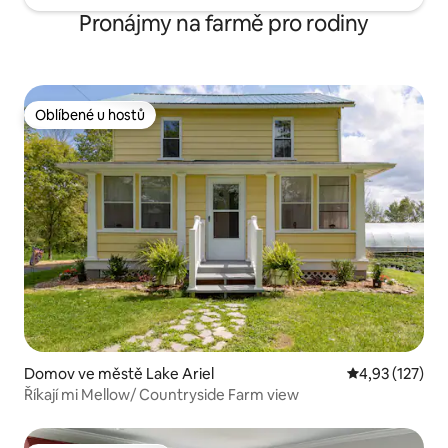
Pronájmy na farmě pro rodiny
Oblíbené u hostů
Oblíbené u hostů
Domov ve městě Lake Ariel
Průměrné hodn
4,93 (127)
Říkají mi Mellow/ Countryside Farm view