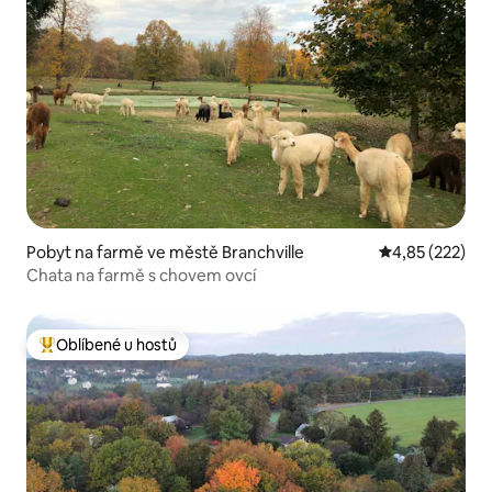
Pobyt na farmě ve městě Branchville
Průměrné hodn
4,85 (222)
Chata na farmě s chovem ovcí
Oblíbené u hostů
Nejlepší v kategorii Oblíbené u hostů