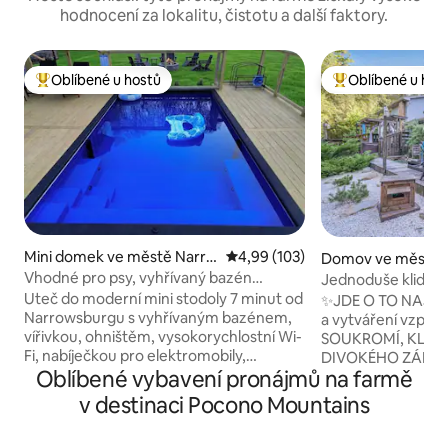
hodnocení za lokalitu, čistotu a další faktory.
Oblíbené u hostů
Oblíbené u hos
Nejlepší v kategorii Oblíbené u hostů
Nejlepší v kategor
Mini domek ve městě Narro
Průměrné hodnocení 4,99 z 5, 
4,99 (103)
Domov ve městě 
wsburg
rg
Vhodné pro psy, vyhřívaný bazén
Jednoduše klidné
a vířivka s oploceným dvorem
západě / Úniková h
Uteč do moderní mini stodoly 7 minut od
✨JDE O TO NAJÍT
Narrowsburgu s vyhřívaným bazénem,
a vytváření vzpomínek...
vířivkou, ohništěm, vysokorychlostní Wi-
SOUKROMÍ, KLID
Fi, nabíječkou pro elektromobily,
DIVOKÉHO ZÁPADU 🌿4 ÚT
Oblíbené vybavení pronájmů na farmě
záložním generátorem a plně
LOŽNICE • 3000+
oploceným dvorkem pro tvé pejsky! Můj
ČISTÉ ZÁBAVY 🏡Jedinečné útočiště
v destinaci Pocono Mountains
domov se nachází v nádherném
navržené na míru 
městečku Narrowsburg, které je
ohromující příroda