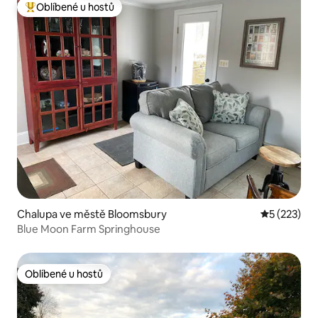
Oblíbené u hostů
Nejlepší v kategorii Oblíbené u hostů
Chalupa ve městě Bloomsbury
Průměrné h
5 (223)
Blue Moon Farm Springhouse
Oblíbené u hostů
Oblíbené u hostů