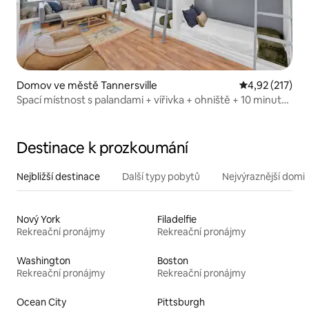
Domov ve městě Tannersville
Průměrné hodn
4,92 (217)
Spací místnost s palandami + vířivka + ohniště + 10 minut
do parku Camelback
Destinace k prozkoumání
Nejbližší destinace
Další typy pobytů
Nejvýraznější domin
Nový York
Filadelfie
Rekreační pronájmy
Rekreační pronájmy
Washington
Boston
Rekreační pronájmy
Rekreační pronájmy
Ocean City
Pittsburgh