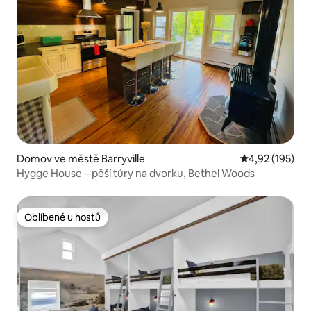
Domov ve městě Barryville
Průměrné hodn
4,92 (195)
Hygge House – pěší túry na dvorku, Bethel Woods
Oblíbené u hostů
Oblíbené u hostů