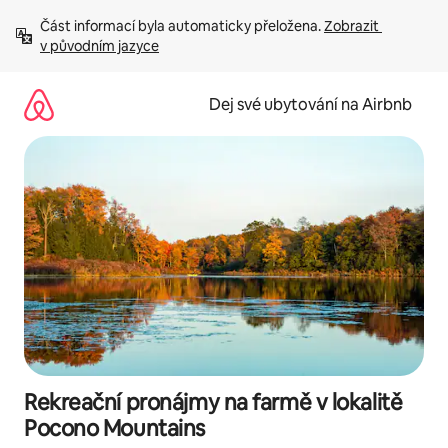
Přeskočit
Část informací byla automaticky přeložena. 
Zobrazit 
na
v původním jazyce
obsah
Dej své ubytování na Airbnb
Rekreační pronájmy na farmě v lokalitě
Pocono Mountains