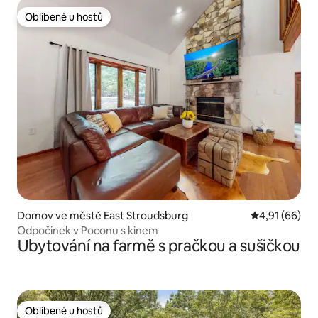
Oblíbené u hostů
Oblíbené u hostů
Domov ve městě East Stroudsburg
Průměrné hod
4,91 (66)
Odpočinek v Poconu s kinem
Ubytování na farmě s pračkou a sušičkou
Oblíbené u hostů
Oblíbené u hostů