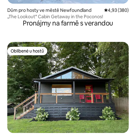
Dům pro hosty ve městě Newfoundland
Průměrné hodno
4,93 (380)
„The Lookout“ Cabin Getaway in the Poconos!
Pronájmy na farmě s verandou
Oblíbené u hostů
Oblíbené u hostů