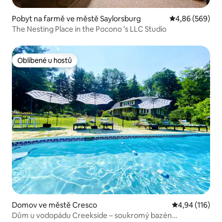
Pobyt na farmě ve městě Saylorsburg
Průměrné hodno
4,86 (569)
The Nesting Place in the Pocono 's LLC Studio
Oblíbené u hostů
Oblíbené u hostů
Domov ve městě Cresco
Průměrné hodn
4,94 (116)
Dům u vodopádu Creekside – soukromý bazén