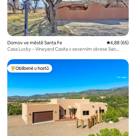
Domov ve městě Santa Fe
Průměrné hodn
4,88 (65)
Casa Lucky – Vineyard Casita v severním okrese San
Francisco
Oblíbené u hostů
Nejlepší v kategorii Oblíbené u hostů