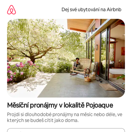
Přeskočit
na
Dej své ubytování na Airbnb
obsah
Měsíční pronájmy v lokalitě Pojoaque
Projdi si dlouhodobé pronájmy na měsíc nebo déle, ve
kterých se budeš cítit jako doma.