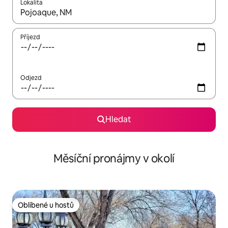
Lokalita
Až budou výsledky k dispozici, můžeš si je procházet pomocí š
Příjezd
Odjezd
Hledat
Měsíční pronájmy v okolí
Oblíbené u hostů
Oblíbené u hostů