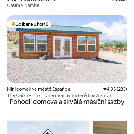
Casita v Nambe
Oblíbené u hostů
Nejlepší v kategorii Oblíbené u hostů
Mini domek ve městě Española
Průměrné hodn
4,95 (233)
The Cabin - Tiny Home near Santa Fe & Los Alamos
Pohodlí domova a skvělé měsíční sazby