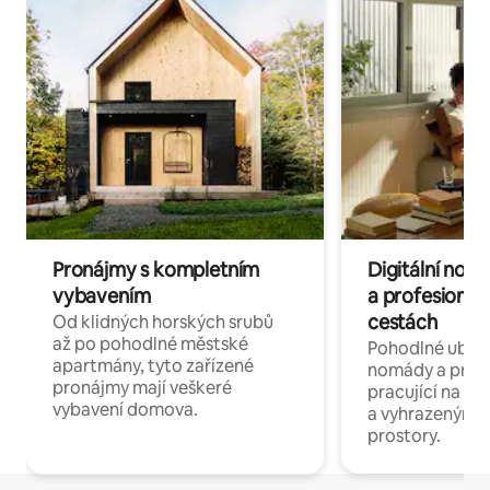
Pronájmy s kompletním
Digitální nom
vybavením
a profesionál
cestách
Od klidných horských srubů
až po pohodlné městské
Pohodlné ubyto
apartmány, tyto zařízené
nomády a profe
pronájmy mají veškeré
pracující na dál
vybavení domova.
a vyhrazenými 
prostory.