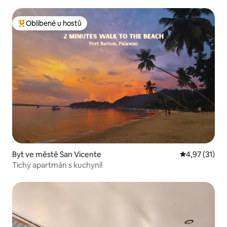
Oblíbené u hostů
Nejlepší v kategorii Oblíbené u hostů
Byt ve městě San Vicente
Průměrné hod
4,97 (31)
Tichý apartmán s kuchyní!