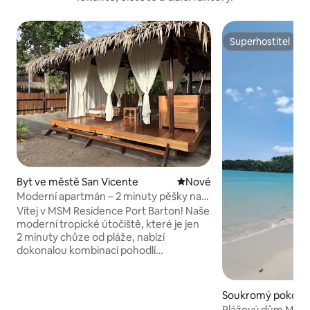
Superhostitel
Superhostitel
Byt ve městě San Vicente
Nové ubytování
Nové
Moderní apartmán – 2 minuty pěšky na
pláž Port Barton
Vítej v MSM Residence Port Barton! Naše
moderní tropické útočiště, které je jen
2 minuty chůze od pláže, nabízí
dokonalou kombinaci pohodlí
a praktičnosti. Nachází se v blízkosti
hlavní ulice (Bonifacio street), takže
budeš mít blízko k restauracím,
Soukromý pokoj v
půjčovnám motocyklů, potápěčským
cente
Plážový dům Mama