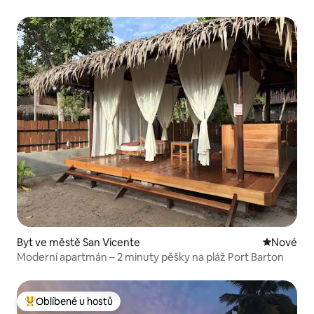
Byt ve městě San Vicente
Nové ubyt
Nové
Moderní apartmán – 2 minuty pěšky na pláž Port Barton
Oblíbené u hostů
Nejlepší v kategorii Oblíbené u hostů