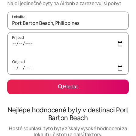
Najdi jedinečné byty na Airbnb a zarezervuj si pobyt
Lokalita
Až budou výsledky k dispozici, můžeš si je procházet pomocí š
Příjezd
Odjezd
Hledat
Nejlépe hodnocené byty v destinaci Port
Barton Beach
Hosté souhlasí: tyto byty získaly vysoké hodnocení za
lokalitu, čistotu a další faktory.