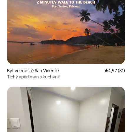
Byt ve městě San Vicente
Průměrné hod
4,97 (31)
Tichý apartmán s kuchyní!