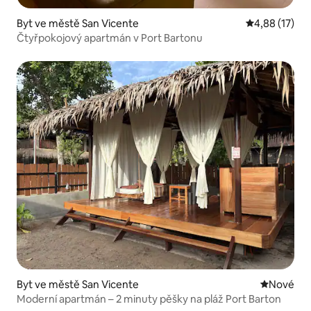
Byt ve městě San Vicente
Průměrné hod
4,88 (17)
Čtyřpokojový apartmán v Port Bartonu
Byt ve městě San Vicente
Nové ubyt
Nové
Moderní apartmán – 2 minuty pěšky na pláž Port Barton