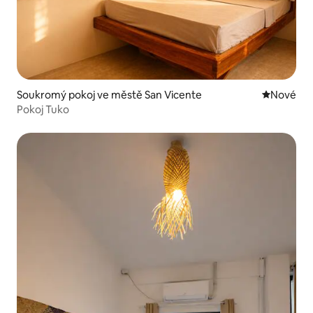
Soukromý pokoj ve městě San Vicente
Nové ubyt
Nové
Pokoj Tuko