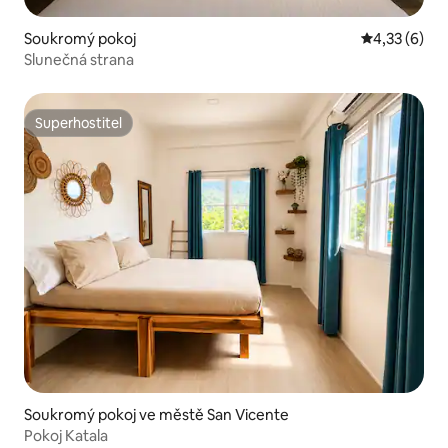
Soukromý pokoj
Průměrné ho
4,33 (6)
Slunečná strana
Superhostitel
Superhostitel
Soukromý pokoj ve městě San Vicente
Pokoj Katala