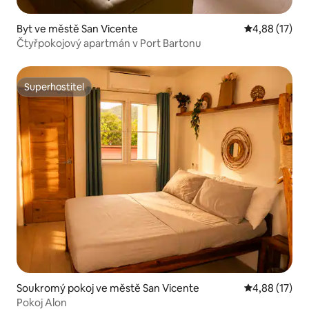
Byt ve městě San Vicente
Průměrné hod
4,88 (17)
Čtyřpokojový apartmán v Port Bartonu
Superhostitel
Superhostitel
Soukromý pokoj ve městě San Vicente
Průměrné hod
4,88 (17)
Pokoj Alon