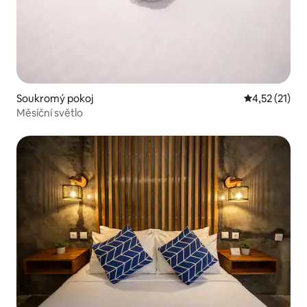
Soukromý pokoj
Průměrné hod
4,52 (21)
Měsíční světlo