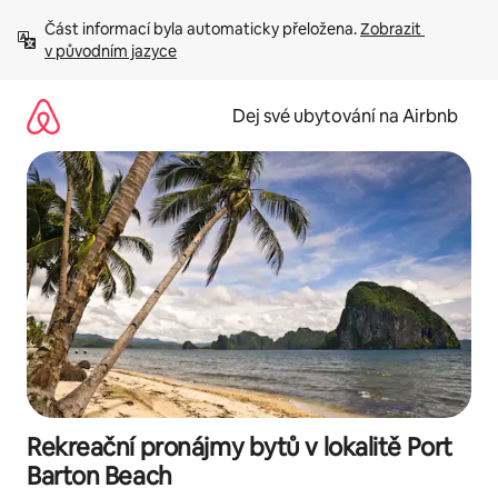
Přeskočit
Část informací byla automaticky přeložena. 
Zobrazit 
na
v původním jazyce
obsah
Dej své ubytování na Airbnb
Rekreační pronájmy bytů v lokalitě Port
Barton Beach