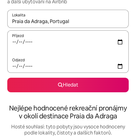
a další ubytování na Airbnb
Lokalita
Až budou výsledky k dispozici, můžeš si je procházet pomocí š
Příjezd
Odjezd
Hledat
Nejlépe hodnocené rekreační pronájmy
v okolí destinace Praia da Adraga
Hosté souhlasí: tyto pobyty jsou vysoce hodnoceny
podle lokality, čistoty a dalších faktorů.