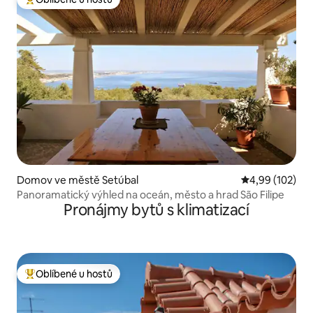
Nejlepší v kategorii Oblíbené u hostů
Domov ve městě Setúbal
Průměrné hodn
4,99 (102)
Panoramatický výhled na oceán, město a hrad São Filipe
Pronájmy bytů s klimatizací
Oblíbené u hostů
Nejlepší v kategorii Oblíbené u hostů