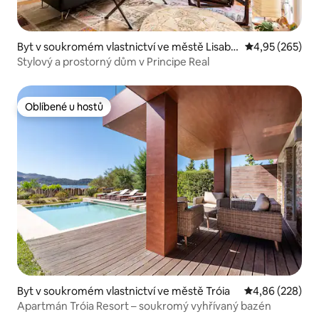
Byt v soukromém vlastnictví ve městě Lisabo
Průměrné hodno
4,95 (265)
n
Stylový a prostorný dům v Principe Real
Oblíbené u hostů
Oblíbené u hostů
Byt v soukromém vlastnictví ve městě Tróia
Průměrné hodno
4,86 (228)
Apartmán Tróia Resort – soukromý vyhřívaný bazén