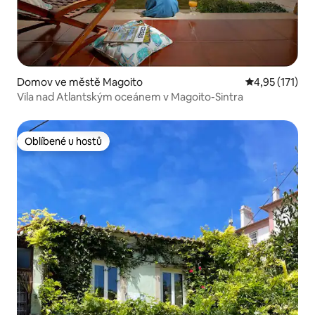
Domov ve městě Magoito
Průměrné hodn
4,95 (171)
Vila nad Atlantským oceánem v Magoito-Sintra
Oblíbené u hostů
Oblíbené u hostů