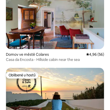
Domov ve městě Colares
Průměrné hodn
4,96 (56)
Casa da Encosta - Hillside cabin near the sea
Oblíbené u hostů
Oblíbené u hostů