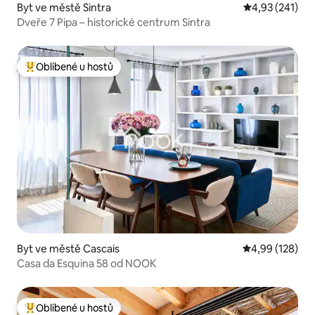
Byt ve městě Sintra
Průměrné hodn
4,93 (241)
Dveře 7 Pipa – historické centrum Sintra
Oblíbené u hostů
Nejlepší v kategorii Oblíbené u hostů
Byt ve městě Cascais
Průměrné hodn
4,99 (128)
Casa da Esquina 58 od NOOK
Oblíbené u hostů
Nejlepší v kategorii Oblíbené u hostů