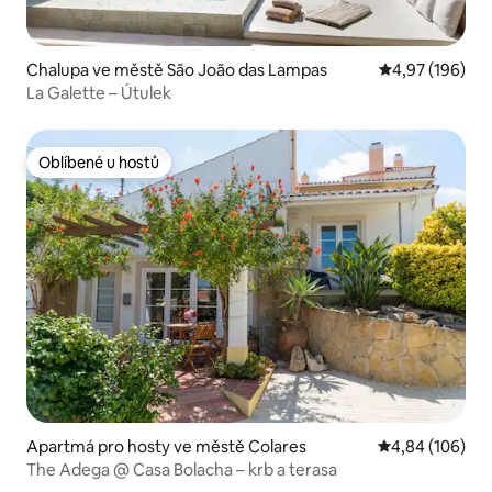
Chalupa ve městě São João das Lampas
Průměrné hodn
4,97 (196)
La Galette – Útulek
Oblíbené u hostů
Oblíbené u hostů
Apartmá pro hosty ve městě Colares
Průměrné hodno
4,84 (106)
The Adega @ Casa Bolacha – krb a terasa