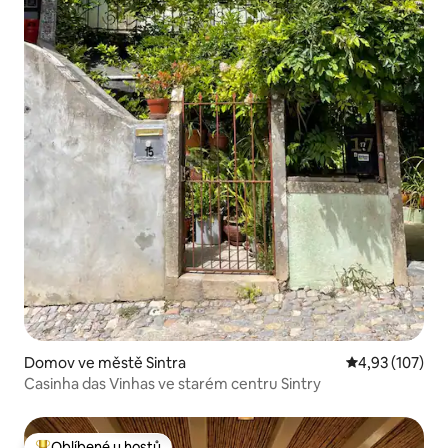
Domov ve městě Sintra
Průměrné hodn
4,93 (107)
Casinha das Vinhas ve starém centru Sintry
Oblíbené u hostů