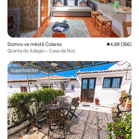
Domov ve městě Colares
Průměrné hodno
4,88 (356)
Quinta do Adagio – Casa da Noz
Superhostitel
Superhostitel