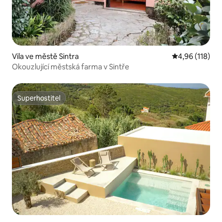
Vila ve městě Sintra
Průměrné hodn
4,96 (118)
Okouzlující městská farma v Sintře
Superhostitel
Superhostitel