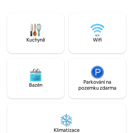
hory maurského hr
informací kontaktuj přímo hostitele.
chůze od stanice Si
Horská vila postavená před více než 100
hlavním místem se
lety , postavená na impozantní skále s
prohlídek památek. Jsme v p
jedinečným okolím a úchvatným
vzdálenosti od vš
výhledem na moře město , Cascais a
malebných kaváre
horu, kde je vloženo . Dům byl nedávno
a restaurací.
zrekonstruován a rozšířen o moderní a
Kuchyně
Wifi
designovou konstrukci s výhledem a
okolím . Můžete to vidět z vrcholu Serra
de Sintra, do Guincho do Cabo Espichel.
Co by kamenem dohodil od pěších
stezek Serra de Sintra a jejích památek a
vedle dobrých restaurací , kaváren s
dobrou atmosférou , malá vesnice má
Parkování na
supermarket a lékárnu pro váš klid.
Bazén
pozemku zdarma
Hosté mají k dispozici dům se 2
ložnicemi, obývací pokoj a kuchyň, zcela
soukromý a přístup do velké zahrady s
nekonečným bazénem, kde si mohou
vychutnat nádherný výhled. Bydlím v
nemovitosti a jsem k dispozici, abych se
podělil/a o příběhy a informace o tomto
regionu. Miluji cyklistiku a znám Serru
Klimatizace