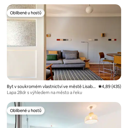
Oblíbené u hostů
Oblíbené u hostů
Byt v soukromém vlastnictví ve městě Lisabo
Průměrné hodn
4,89 (435)
n
Lapa 2Bdr s výhledem na město a řeku
Oblíbené u hostů
Oblíbené u hostů