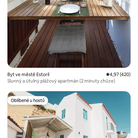
Byt ve městě Estoril
Průměrné hodn
4,97 (420)
Slunný a útulný plážový apartmán (2 minuty chůze)
Oblíbené u hostů
Oblíbené u hostů