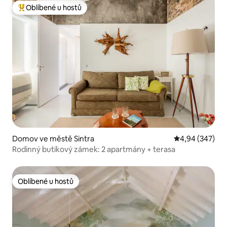
Oblíbené u hostů
Nejlepší v kategorii Oblíbené u hostů
Domov ve městě Sintra
Průměrné hodno
4,94 (347)
Rodinný butikový zámek: 2 apartmány + terasa
Oblíbené u hostů
Oblíbené u hostů