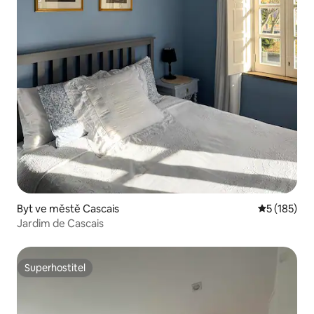
Byt ve městě Cascais
Průměrné h
5 (185)
Jardim de Cascais
Superhostitel
Superhostitel