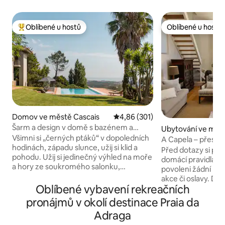
Oblíbené u hostů
Oblíbené u hostů
Nejlepší v kategorii Oblíbené u hostů
Oblíbené u hostů
Domov ve městě Cascais
Průměrné hodnocení 4,86 z 5, 
4,86 (301)
Šarm a design v domě s bazénem a
Ubytování ve měst
nádherným výhledem na moře a hory
Všimni si „černých ptáků“ v dopoledních
A Capela – přestav
hodinách, západu slunce, užij si klid a
Před dotazy si pr
pohodu. Užij si jedinečný výhled na moře
domácí pravidla. 
a hory ze soukromého salonku,
povoleni žádní náv
nekonečného bazénu, „Serra de Sintra“-
akce či oslavy. Děkujeme. U
kouzelné hory, začarovaných lesů,
Oblíbené vybavení rekreačních
krásně zrekonstru
klášterů a paláců. Možnost zahrnout
postavené v roce 
pronájmů v okolí destinace Praia da
pracovní stůl. Je zde také možnost
nabízízená soukro
Adraga
přijmout svatební oslavy, pokud jste
exkluzivní použití
malé skupiny, za příplatek. Pro více