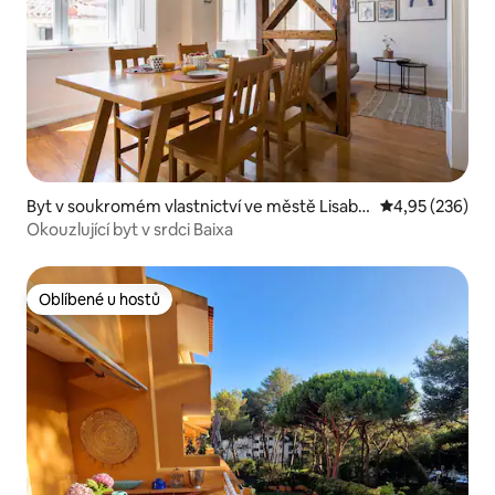
Byt v soukromém vlastnictví ve městě Lisabo
Průměrné hodno
4,95 (236)
n
Okouzlující byt v srdci Baixa
Oblíbené u hostů
Oblíbené u hostů