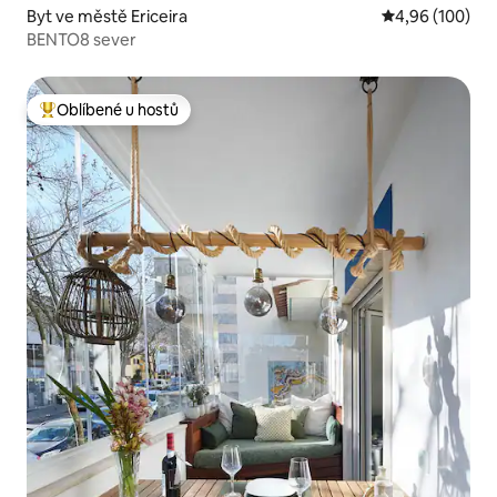
Byt ve městě Ericeira
Průměrné hodno
4,96 (100)
BENTO8 sever
Oblíbené u hostů
Nejlepší v kategorii Oblíbené u hostů