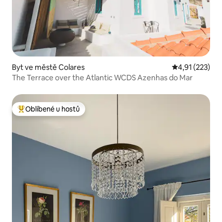
Byt ve městě Colares
Průměrné hodn
4,91 (223)
The Terrace over the Atlantic WCDS Azenhas do Mar
Oblíbené u hostů
Nejlepší v kategorii Oblíbené u hostů