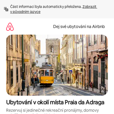
Přeskočit
Část informací byla automaticky přeložena. 
Zobrazit 
na
v původním jazyce
obsah
Dej své ubytování na Airbnb
Ubytování v okolí místa Praia da Adraga
Rezervuj si jedinečné rekreační pronájmy, domovy