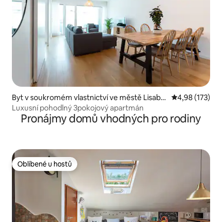
Byt v soukromém vlastnictví ve městě Lisabo
Průměrné hodn
4,98 (173)
n
Luxusní pohodlný 3pokojový apartmán
Pronájmy domů vhodných pro rodiny
Oblíbené u hostů
Oblíbené u hostů