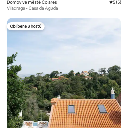
Domov ve městě Colares
Průměrné
5 (5)
Viladraga - Casa da Aguda
Oblíbené u hostů
Oblíbené u hostů