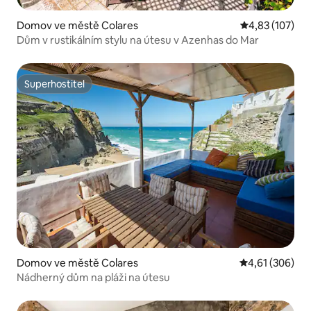
Domov ve městě Colares
Průměrné hodn
4,83 (107)
Dům v rustikálním stylu na útesu v Azenhas do Mar
Superhostitel
Superhostitel
Domov ve městě Colares
Průměrné hodn
4,61 (306)
Nádherný dům na pláži na útesu