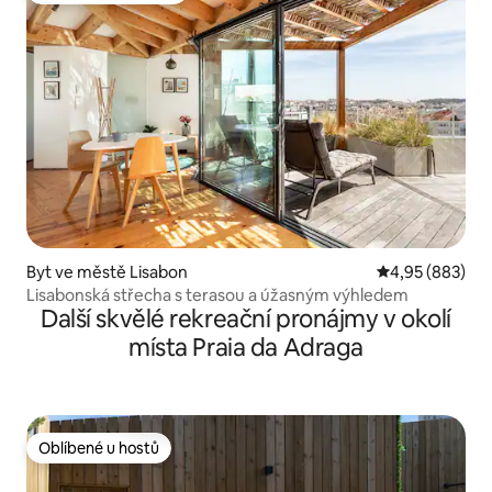
Byt ve městě Lisabon
Průměrné hodno
4,95 (883)
Lisabonská střecha s terasou a úžasným výhledem
Další skvělé rekreační pronájmy v okolí
místa Praia da Adraga
Oblíbené u hostů
Oblíbené u hostů