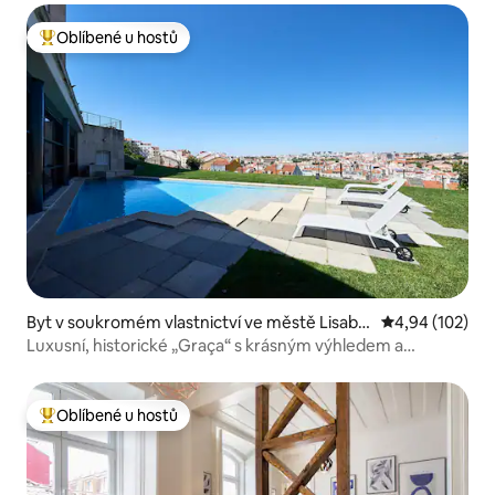
Oblíbené u hostů
Nejlepší v kategorii Oblíbené u hostů
Byt v soukromém vlastnictví ve městě Lisabo
Průměrné hodn
4,94 (102)
n
Luxusní, historické „Graça“ s krásným výhledem a
bazénem
Oblíbené u hostů
Nejlepší v kategorii Oblíbené u hostů