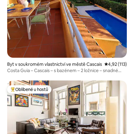
Byt v soukromém vlastnictví ve městě Cascais
Průměrné hodn
4,92 (113)
Costa Guia – Cascais – s bazénem – 2 ložnice – snadné
parkování
Oblíbené u hostů
Nejlepší v kategorii Oblíbené u hostů