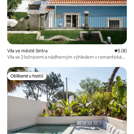
Vila ve městě Sintra
Průměrné
5 (8)
Vila se 2 ložnicemi a nádherným výhledem v romantické
Sintrě
Oblíbené u hostů
Oblíbené u hostů