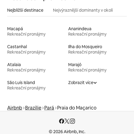
Nejbližší destinace
Nejvýraznější dominanty v okolí
Macapá
Ananindeua
Rekreační pronájmy
Rekreační pronájmy
Castanhal
Ilha do Mosqueiro
Rekreační pronájmy
Rekreační pronájmy
Atalaia
Marajó
Rekreační pronájmy
Rekreační pronájmy
São Luís Island
Zobrazit více
Rekreační pronájmy
Airbnb
Brazílie
Pará
Praia do Maçarico
© 2026 Airbnb, Inc.