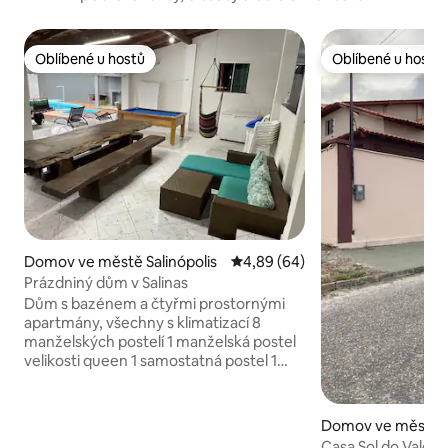
Oblíbené u hostů
Oblíbené u hostů
Oblíbené u hostů
Oblíbené u hostů
Domov ve městě Salinópolis
Průměrné hodnocení 4,89 z 5, 
4,89 (64)
Prázdniný dům v Salinas
Dům s bazénem a čtyřmi prostornými
apartmány, všechny s klimatizací 8
manželských postelí 1 manželská postel
velikosti queen 1 samostatná postel 1
samostatná manželská matrace 1
samostatná matrace pro jednolůžko 1
houpací síť 1 TV se satelitním příjmem 2
Domov ve městě Sa
42" chytré televize Wifi 100 mb
Casa Sol do Vale