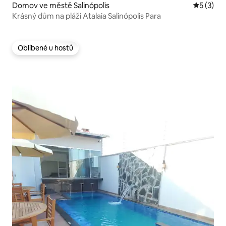
Domov ve městě Salinópolis
Průměrné
5 (3)
Krásný dům na pláži Atalaia Salinópolis Para
Oblíbené u hostů
Oblíbené u hostů