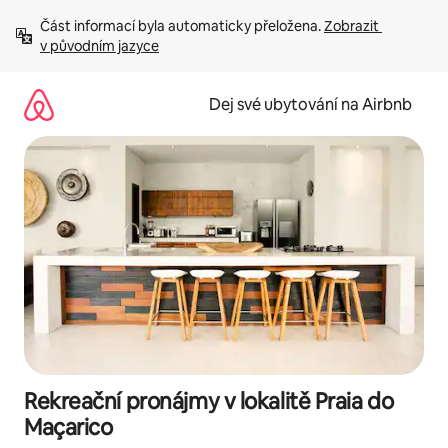
Přeskočit
Část informací byla automaticky přeložena. 
Zobrazit 
na
v původním jazyce
obsah
Dej své ubytování na Airbnb
Rekreační pronájmy v lokalitě Praia do
Maçarico