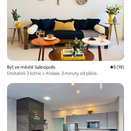
Byt ve městě Salinópolis
Průměrné 
5 (19)
Dostatek 3 ložnic v Atalaia. 3 minuty od pláže.