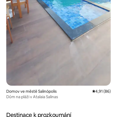
Domov ve městě Salinópolis
Průměrné hod
4,91 (86)
Dům na pláži v Atalaia Salinas
Destinace k prozkoumání