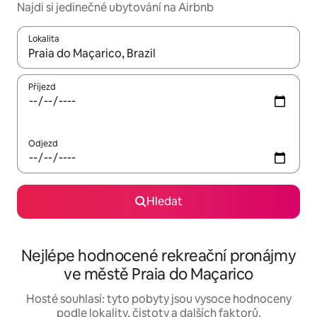
Najdi si jedinečné ubytování na Airbnb
Lokalita
Až budou výsledky k dispozici, můžeš si je procházet pomocí š
Příjezd
Odjezd
Hledat
Nejlépe hodnocené rekreační pronájmy
ve městě Praia do Maçarico
Hosté souhlasí: tyto pobyty jsou vysoce hodnoceny
podle lokality, čistoty a dalších faktorů.