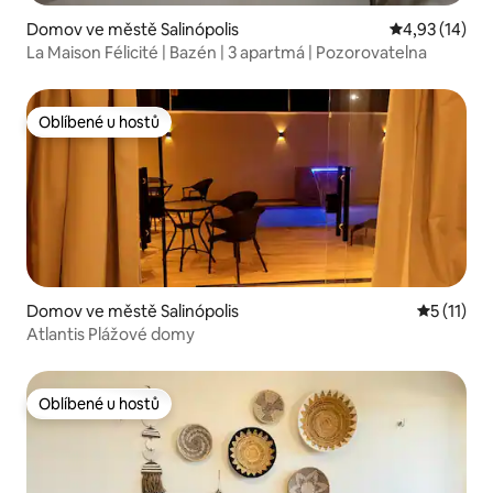
Domov ve městě Salinópolis
Průměrné hod
4,93 (14)
La Maison Félicité | Bazén | 3 apartmá | Pozorovatelna
Oblíbené u hostů
Oblíbené u hostů
Domov ve městě Salinópolis
Průměrné 
5 (11)
Atlantis Plážové domy
Oblíbené u hostů
Oblíbené u hostů