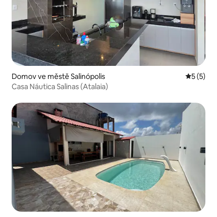
Domov ve městě Salinópolis
Průměrné
5 (5)
Casa Náutica Salinas (Atalaia)