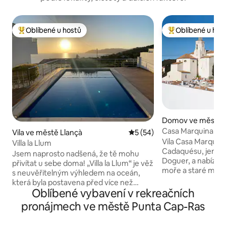
Oblíbené u hostů
Oblíbené u hos
Nejlepší v kategorii Oblíbené u hostů
Nejlepší v kategor
Domov ve městě 
Casa Marquina
Vila ve městě Llançà
Průměrné hodnocení 5 z 5,
5 (54)
Vila Casa Marquina
Villa la Llum
Cadaquésu, jen pá
Jsem naprosto nadšená, že tě mohu
Doguer, a nabízí 
přivítat u sebe doma! „Villa la Llum“ je věž
moře a staré město. Tento s
s neuvěřitelným výhledem na oceán,
rybářský dům, kte
která byla postavena před více než
zrekonstruován mí
Oblíbené vybavení v rekreačních
50 lety jako útočiště pro krásnou
a umělci, poskytuj
francouzskou herečku. Tato nemovitost
pronájmech ve městě Punta Cap-Ras
a veškeré vybaven
je v rukou mé rodiny již 40 let a s velkým
pobyt nebo kreativní 
nadšením se pouštím do tohoto