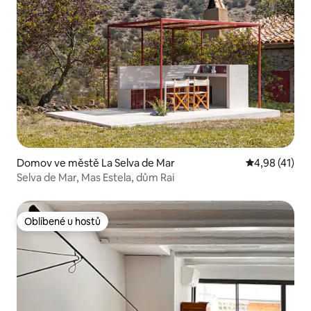
Domov ve městě La Selva de Mar
Průměrné hod
4,98 (41)
Selva de Mar, Mas Estela, dům Rai
Oblíbené u hostů
Oblíbené u hostů