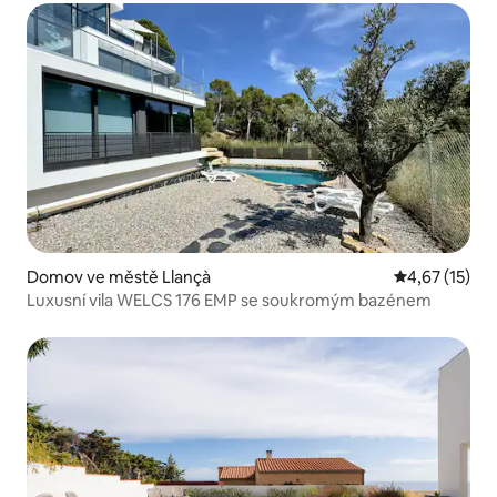
Domov ve městě Llançà
Průměrné hod
4,67 (15)
Luxusní vila WELCS 176 EMP se soukromým bazénem