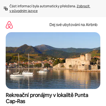
Přeskočit
Část informací byla automaticky přeložena. 
Zobrazit 
na
v původním jazyce
obsah
Dej své ubytování na Airbnb
Rekreační pronájmy v lokalitě Punta
Cap-Ras