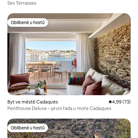
Ses Terrasses
Oblíbené u hostů
Oblíbené u hostů
Byt ve městě Cadaqués
Průměrné hod
4,99 (73)
Penthouse Deluxe – první řada u moře Cadaques
Oblíbené u hostů
Oblíbené u hostů