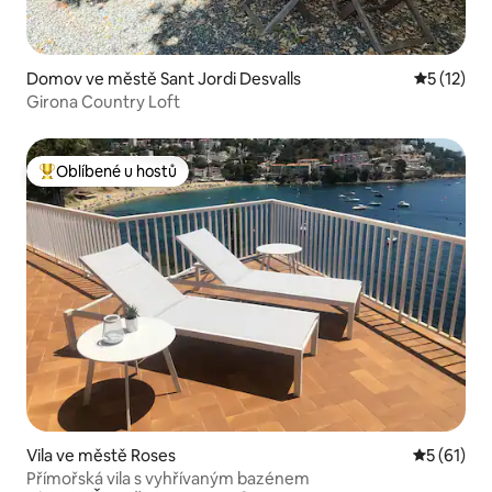
Domov ve městě Sant Jordi Desvalls
Průměrné 
5 (12)
Girona Country Loft
Oblíbené u hostů
Nejlepší v kategorii Oblíbené u hostů
Vila ve městě Roses
Průměrné 
5 (61)
Přímořská vila s vyhřívaným bazénem