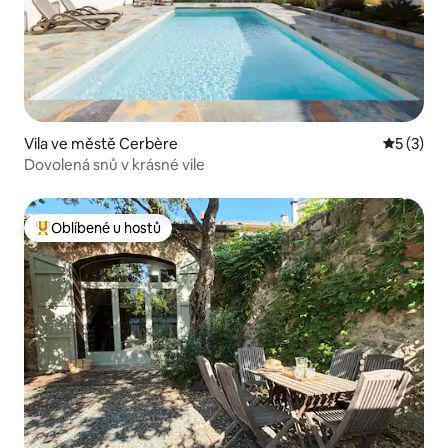
Vila ve městě Cerbère
Průměrné
5 (3)
Dovolená snů v krásné vile
Oblíbené u hostů
Nejlepší v kategorii Oblíbené u hostů