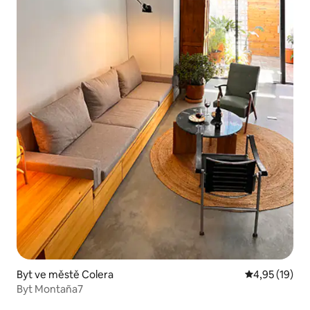
Byt ve městě Colera
Průměrné hod
4,95 (19)
Byt Montaña7