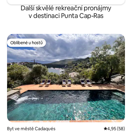
Další skvělé rekreační pronájmy
v destinaci Punta Cap-Ras
Oblíbené u hostů
Oblíbené u hostů
Byt ve městě Cadaqués
Průměrné hod
4,95 (58)