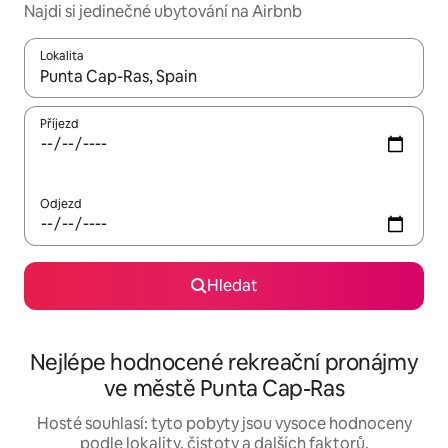
Najdi si jedinečné ubytování na Airbnb
Lokalita
Až budou výsledky k dispozici, můžeš si je procházet pomocí š
Příjezd
Odjezd
Hledat
Nejlépe hodnocené rekreační pronájmy
ve městě Punta Cap-Ras
Hosté souhlasí: tyto pobyty jsou vysoce hodnoceny
podle lokality, čistoty a dalších faktorů.