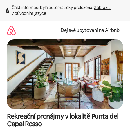
Přeskočit
Část informací byla automaticky přeložena. 
Zobrazit 
na
v původním jazyce
obsah
Dej své ubytování na Airbnb
Rekreační pronájmy v lokalitě Punta del
Capel Rosso