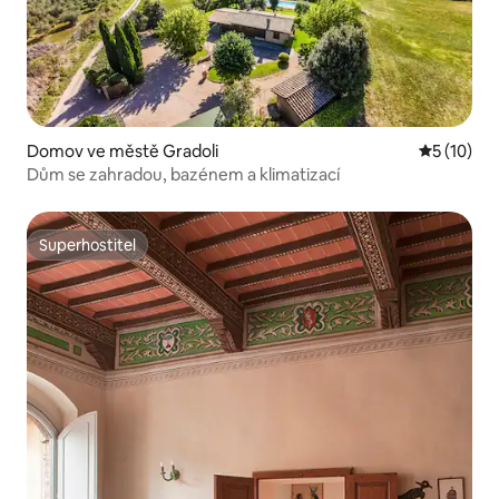
Domov ve městě Gradoli
Průměrné 
5 (10)
Dům se zahradou, bazénem a klimatizací
Superhostitel
Superhostitel