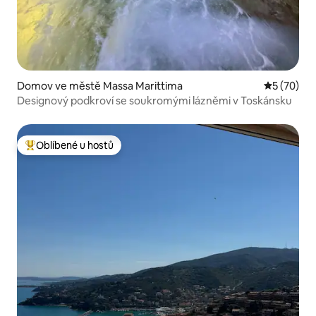
Domov ve městě Massa Marittima
Průměrné 
5 (70)
Designový podkroví se soukromými lázněmi v Toskánsku
Oblíbené u hostů
Nejlepší v kategorii Oblíbené u hostů