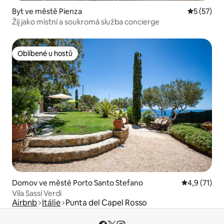
Byt ve městě Pienza
Průměrné 
5 (57)
Žij jako místní a soukromá služba concierge
Oblíbené u hostů
Oblíbené u hostů
Domov ve městě Porto Santo Stefano
Průměrné ho
4,9 (71)
Vila Sassi Verdi
Airbnb
Itálie
Punta del Capel Rosso