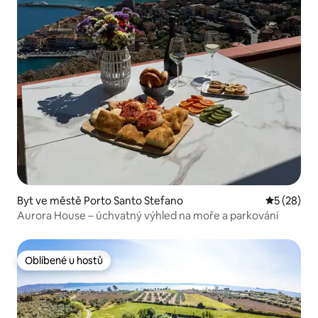
Byt ve městě Porto Santo Stefano
Průměrné 
5 (28)
Aurora House – úchvatný výhled na moře a parkování
Oblíbené u hostů
Oblíbené u hostů