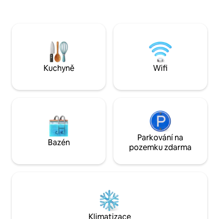
Val d'Orcia a nes
s vysoce kvalitními postelemi a vlastní
pramenů. Soukrom
koupelnou. Obývací pokoj plný oken,
božskými restaur
pohodlné pohovky, profesionální
klenoty na vrcholc
kuchyně k tvému vlastnímu použití.
Montepulciano a 
Můžeme pro vás zajistit návštěvy
s vynikajícími víny.
vinařství a ochutnávky, kurzy vaření a
soukromé večeře. NOVINKA: Vířivka
Kuchyně
Wifi
s výhledem na zelený kopec! Zažij
Toskánsko jako místní s místním
hostitelem!
Parkování na
Bazén
pozemku zdarma
Klimatizace