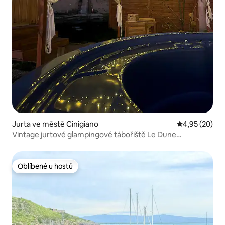
Jurta ve městě Cinigiano
Průměrné hod
4,95 (20)
Vintage jurtové glampingové tábořiště Le Dune
Maremma Toskánsko
Oblíbené u hostů
Oblíbené u hostů