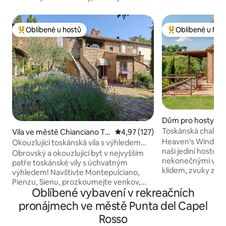
Oblíbené u hostů
Oblíbené u hos
Nejlepší v kategorii Oblíbené u hostů
Nejlepší v kategor
Dům pro hosty ve
acciano
Toskánská chalup
Vila ve městě Chianciano Te
Průměrné hodnocení 4,97 z 5, 
4,97 (127)
výhledem
rme
Heaven's Window 
Okouzlující toskánská vila s výhledem
naši jediní hosté 
pro rodinu a přátele
Obrovský a okouzlující byt v nejvyšším
nekonečnými výh
patře toskánské vily s úchvatným
klidem, zvuky zpív
výhledem! Navštivte Montepulciano,
volajících jelenů. D
Pienzu, Sienu, prozkoumejte venkov,
procházkách můžet
Oblíbené vybavení v rekreačních
vinice a horké prameny, vydejte se na
fretky a divoká pra
pěší túru nebo na projížďku na
pronájmech ve městě Punta del Capel
dikobrazi brky. Dýc
elektrokole, projděte se nebo se
Rosso
mezi Římem a Floren
projeďte autem! Dvě prostorné apartmá