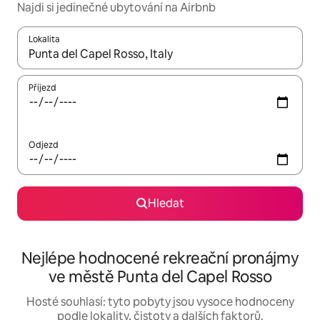
Najdi si jedinečné ubytování na Airbnb
Lokalita
Až budou výsledky k dispozici, můžeš si je procházet pomocí š
Příjezd
Odjezd
Hledat
Nejlépe hodnocené rekreační pronájmy
ve městě Punta del Capel Rosso
Hosté souhlasí: tyto pobyty jsou vysoce hodnoceny
podle lokality, čistoty a dalších faktorů.