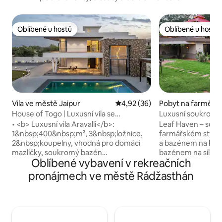
Oblíbené u hostů
Oblíbené u hostů
Oblíbené u hostů
Oblíbené u hostů
Vila ve městě Jaipur
Průměrné hodnocení 4,92 z 5,
4,92 (36)
Pobyt na farmě ve
apura Bas Sanjhari
House of Togo | Luxusní vila se
Luxusní soukromý
3 ložnicemi, bazénem a vířivkou
bazén | LeafHaven
• <b> Luxusní vila Aravalli</b>:
Leaf Haven – soukr
1&nbsp;400&nbsp;m², 3&nbsp;ložnice,
farmářském stylu 
2&nbsp;koupelny, vhodná pro domácí
a bazénem na kokt
mazlíčky, soukromý bazén
bazénem na silnici 
Oblíbené vybavení v rekreačních
a&nbsp;vířivka&#10;• Exkluzivní dárky
Perfektní víkendo
<b> Summer&nbsp;Edit</b> pro naše
shonu, ideální pro 
pronájmech ve městě Rádžasthán
hosty v&nbsp;květnu, červnu
Obklopeno zelení, 
a&nbsp;červenci&#10;• <b>
fontánami a otevř
Zdarma</b>: uvítací koš&#10;• <b>
Probuď se za zpěv
Gurmánská kuchyně</b>: plně
u ohně pod hvězdn
vybavená troubou a&nbsp;šéfkuchařem
klidné chvíle v blíz