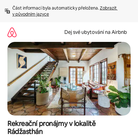
Přeskočit
Část informací byla automaticky přeložena. 
Zobrazit 
na
v původním jazyce
obsah
Dej své ubytování na Airbnb
Rekreační pronájmy v lokalitě
Rádžasthán