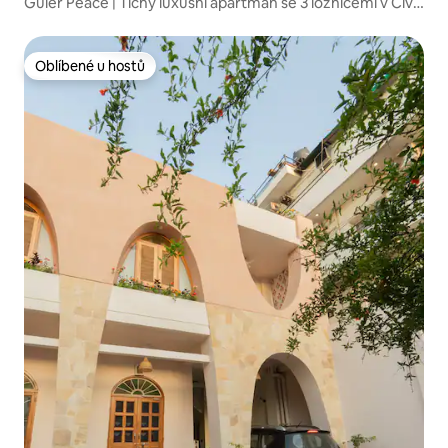
Guler Peace | Tichý luxusní apartmán se 3 ložnicemi v Civil
Lines
Oblíbené u hostů
Oblíbené u hostů