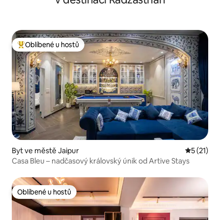
Oblíbené u hostů
Nejlepší v kategorii Oblíbené u hostů
Byt ve městě Jaipur
Průměrné 
5 (21)
Casa Bleu – nadčasový královský únik od Artive Stays
Oblíbené u hostů
Oblíbené u hostů