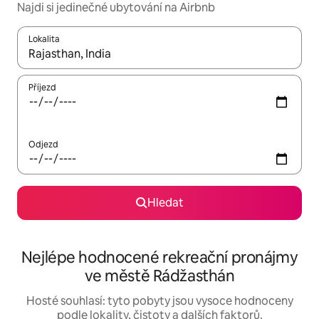
Najdi si jedinečné ubytování na Airbnb
Lokalita
Až budou výsledky k dispozici, můžeš si je procházet pomocí š
Příjezd
Odjezd
Hledat
Nejlépe hodnocené rekreační pronájmy
ve městě Rádžasthán
Hosté souhlasí: tyto pobyty jsou vysoce hodnoceny
podle lokality, čistoty a dalších faktorů.