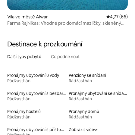
Vila ve městě Alwar
Průměrné hod
4,77 (66)
Farma RajNikas: Vhodné pro domácí mazlíčky, skleněný
dům, s bazénem
Destinace k prozkoumání
Další typy pobytů
Co podniknout
Pronájmy ubytování u vody
Penziony se snídaní
Rádžasthán
Rádžasthán
Pronájmy ubytování s bezbariérovou postelí
Pronájmy ubytování se snídaní
Rádžasthán
Rádžasthán
Pronájmy hostelů
Pronájmy domů
Rádžasthán
Rádžasthán
Pronájmy ubytování s přístupem na pláž
Zobrazit více