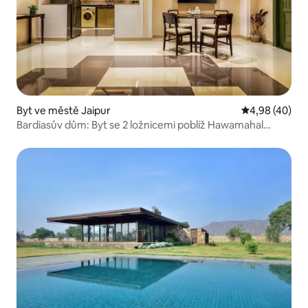
Byt ve městě Jaipur
Průměrné hod
4,98 (40)
Bardiasův dům: Byt se 2 ložnicemi poblíž Hawamahal
Jaipur