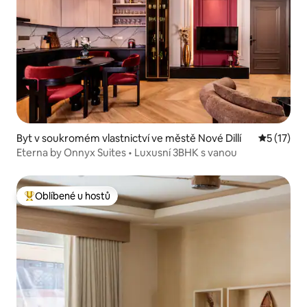
Byt v soukromém vlastnictví ve městě Nové Dillí
Průměrné 
5 (17)
Eterna by Onnyx Suites • Luxusní 3BHK s vanou
Oblíbené u hostů
Nejlepší v kategorii Oblíbené u hostů