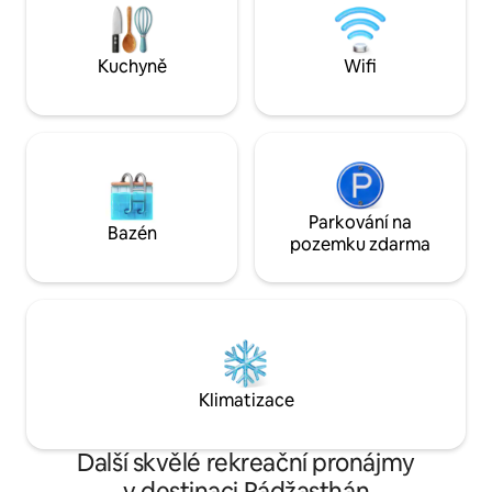
(na zavolání). K dispozici je doručování
zároveň s dobrým
přes Zomato/Swiggy. • <b> Zábava</b>:
Vhodné pro dlouho
vířivka, trávník o rozloze 370 m²,
z domova – útulné pohodlí.
Kuchyně
Wifi
kulečníkový stůl, hry uvnitř i venku, 75"
světa a vrať se k 
Smart TV. • <b> Kompletní služby</b>:
24/7 správce, kuchař k dispozici,
parkování pro 5 aut.
Parkování na
Bazén
pozemku zdarma
Klimatizace
Další skvělé rekreační pronájmy
v destinaci Rádžasthán