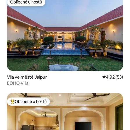
Oblíbené u hostů
Oblíbené u hostů
Vila ve městě Jaipur
Průměrné hod
4,92 (53)
BOHO Villa
Oblíbené u hostů
Nejlepší v kategorii Oblíbené u hostů