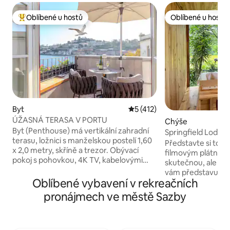
Oblíbené u hostů
Oblíbené u hostů
Nejlepší v kategorii Oblíbené u hostů
Oblíbené u hostů
Byt
Průměrné hodnocení 5 z 5, 
5 (412)
ÚŽASNÁ TERASA V PORTU
Chýše
Byt (Penthouse) má vertikální zahradní
Springfield Lodge
terasu, ložnici s manželskou postelí 1,60
Představte si to, 
x 2,0 metry, skříně a trezor. Obývací
filmovým plátnem 
pokoj s pohovkou, 4K TV, kabelovými
skutečnou, ale idy
kanály a Netflixem, bluetooth zvukovým
vám představuje j
systémem Rotel a minibarem s nápoji
Oblíbené vybavení v rekreačních
zelenou a kvetoucí
zdarma pro hosty. Kuchyně vybavená:
koně volně potuluj
pronájmech ve městě Sazby
mikrovlnnou troubou, lednicí, myčkou
poklidně pasou. Při
nádobí, indukční varnou deskou,
minimalistický, al
toustovačem, rychlovarnou konvicí a
se vaše mysl mohla 
kávovarem Nexpresso. Kompletní