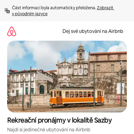
Přeskočit
Část informací byla automaticky přeložena. 
Zobrazit 
na
v původním jazyce
obsah
Dej své ubytování na Airbnb
Rekreační pronájmy v lokalitě Sazby
Najdi si jedinečné ubytování na Airbnb