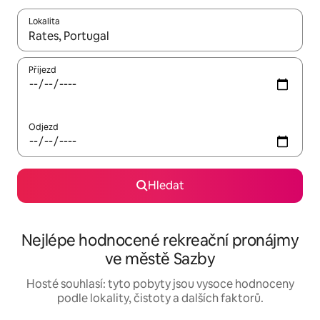
Lokalita
Až budou výsledky k dispozici, můžeš si je procházet pomocí š
Příjezd
Odjezd
Hledat
Nejlépe hodnocené rekreační pronájmy
ve městě Sazby
Hosté souhlasí: tyto pobyty jsou vysoce hodnoceny
podle lokality, čistoty a dalších faktorů.