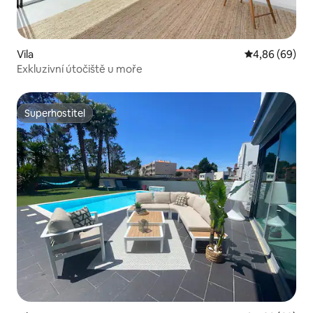
Vila
Průměrné hodn
4,86 (69)
Exkluzivní útočiště u moře
Superhostitel
Superhostitel