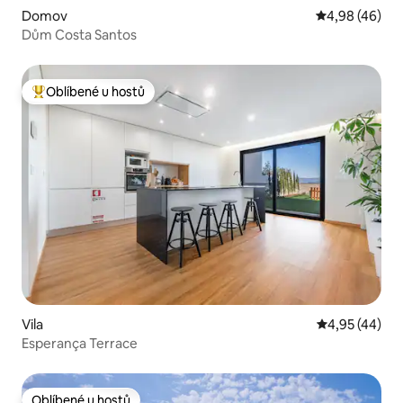
Domov
Průměrné hod
4,98 (46)
Dům Costa Santos
Oblíbené u hostů
Nejlepší v kategorii Oblíbené u hostů
Vila
Průměrné hod
4,95 (44)
Esperança Terrace
Oblíbené u hostů