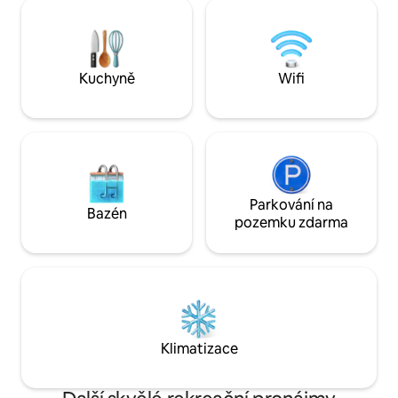
odpočinout. Ideáln
koupelna včetně bidetu a sprchy, fénu a
Lodge nabízí pohlcu
vybavení (sprchový gel, šampon a tělový
ale na městské fa
krém), žehličky a žehlicího prkna.
Porta. Snídaně k di
ceně.
Kuchyně
Wifi
Parkování na
Bazén
pozemku zdarma
Klimatizace