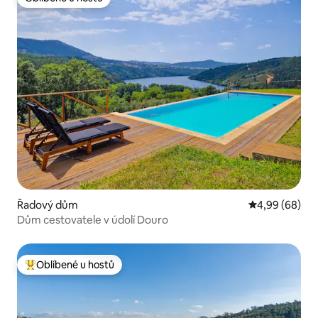
Oblíbené u hostů
Řadový dům
Průměrné hodn
4,99 (68)
Dům cestovatele v údolí Douro
Oblíbené u hostů
Nejlepší v kategorii Oblíbené u hostů