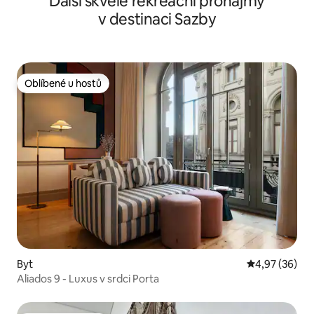
Další skvělé rekreační pronájmy
v destinaci Sazby
Oblíbené u hostů
Oblíbené u hostů
Byt
Průměrné hod
4,97 (36)
Aliados 9 - Luxus v srdci Porta