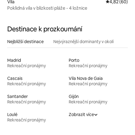
Vila
Průměrné hodn
4,82 (60)
Poklidná vila v blízkosti pláže - 4 ložnice
Destinace k prozkoumání
Nejbližší destinace
Nejvýraznější dominanty v okolí
Madrid
Porto
Rekreační pronájmy
Rekreační pronájmy
Cascais
Vila Nova de Gaia
Rekreační pronájmy
Rekreační pronájmy
Santander
Gijón
Rekreační pronájmy
Rekreační pronájmy
Loulé
Zobrazit více
Rekreační pronájmy