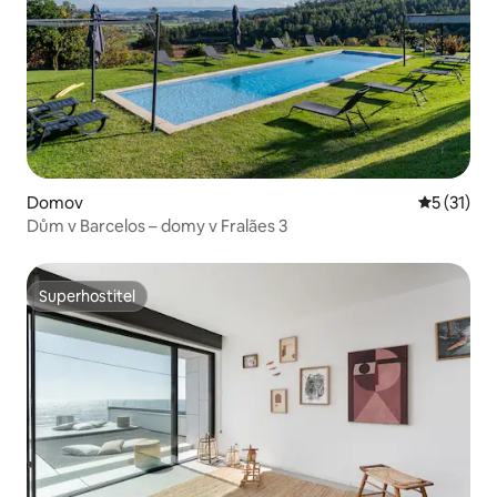
Domov
Průměrné 
5 (31)
Dům v Barcelos – domy v Fralães 3
Superhostitel
Superhostitel