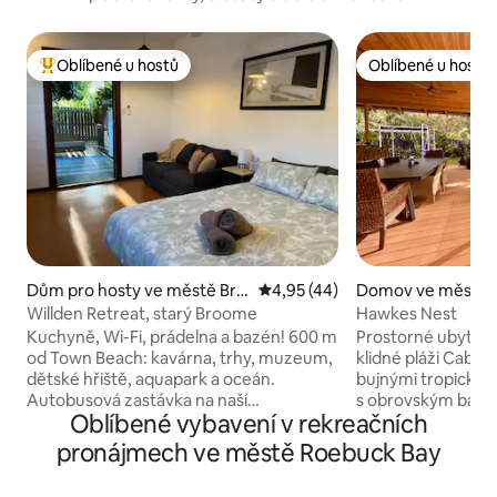
Oblíbené u hostů
Oblíbené u hostů
Nejlepší v kategorii Oblíbené u hostů
Oblíbené u hostů
Dům pro hosty ve městě Bro
Průměrné hodnocení 4,95 z 5,
4,95 (44)
Domov ve městě 
ome
h
Willden Retreat, starý Broome
Hawkes Nest
Kuchyně, Wi-Fi, prádelna a bazén! 600 m
Prostorné ubytová
od Town Beach: kavárna, trhy, muzeum,
klidné pláži Cabl
dětské hřiště, aquapark a oceán.
bujnými tropickým
Autobusová zastávka na naší
s obrovským bazé
Oblíbené vybavení v rekreačních
ulici + obchod se smíšeným zbožím
zábavu a dětským
v dosažitelnosti pěšky. 5 minut jízdy do
v balijském stylu
pronájmech ve městě Roebuck Bay
Coles / obchodů, 9 minut do Cable
umění dodávají te
Beach. Rustikální útulné útočiště je
s postelí velikosti 