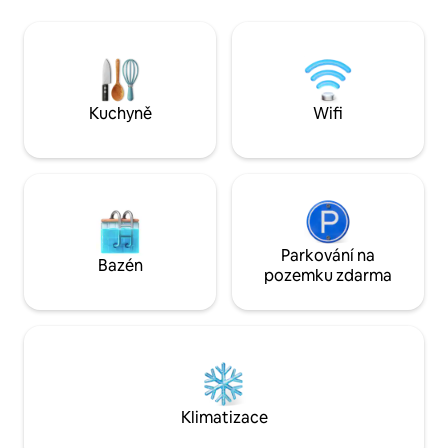
samostatná budova za naším domem
v hlavním pokoji je
(polosoukromý vchod) ve „starém“
a vlastní koupelna
Broome. Manželská postel a rozkládací
a her pro děti. Nac
pohovka pro dvě osoby (dětská
rodinné slepé ulic
postýlka/jídelní židlička na vyžádání).
parkovacích míst m
Společné: bazén, venkovní sprcha,
místa pro karavan
Kuchyně
Wifi
prádelna. 1 pes, slepice a rodina / 2 děti
uvolněte se a užij
na pozemku o rozloze 1/4 akru. Děti jsou
Kimberley.
vítány!
Parkování na
Bazén
pozemku zdarma
Klimatizace