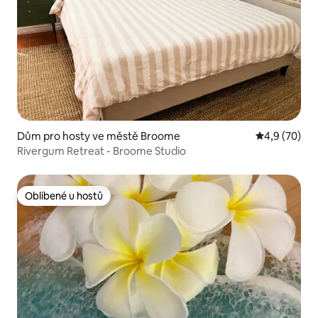
Dům pro hosty ve městě Broome
Průměrné ho
4,9 (70)
Rivergum Retreat - Broome Studio
Oblíbené u hostů
Oblíbené u hostů