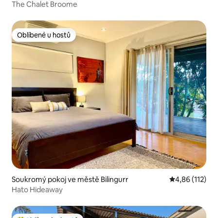
The Chalet Broome
Oblíbené u hostů
Oblíbené u hostů
Soukromý pokoj ve městě Bilingurr
Průměrné hodn
4,86 (112)
Hato Hideaway