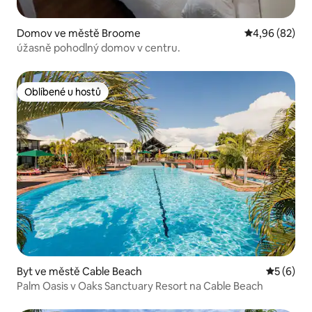
Domov ve městě Broome
Průměrné hodn
4,96 (82)
úžasně pohodlný domov v centru.
Oblíbené u hostů
Oblíbené u hostů
Byt ve městě Cable Beach
Průměrné
5 (6)
Palm Oasis v Oaks Sanctuary Resort na Cable Beach