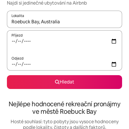
Najdi si jedinečné ubytování na Airbnb
Lokalita
Až budou výsledky k dispozici, můžeš si je procházet pomocí š
Příjezd
Odjezd
Hledat
Nejlépe hodnocené rekreační pronájmy
ve městě Roebuck Bay
Hosté souhlasí: tyto pobyty jsou vysoce hodnoceny
podle lokality, čistoty a dalších faktorů.