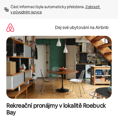
Přeskočit
Část informací byla automaticky přeložena. 
Zobrazit 
na
v původním jazyce
obsah
Dej své ubytování na Airbnb
Rekreační pronájmy v lokalitě Roebuck
Bay