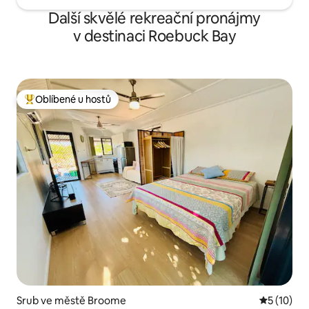
Další skvělé rekreační pronájmy
v destinaci Roebuck Bay
Oblíbené u hostů
Nejlepší v kategorii Oblíbené u hostů
Srub ve městě Broome
Průměrné 
5 (10)