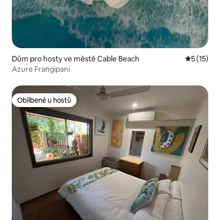
Dům pro hosty ve městě Cable Beach
Průměrné 
5 (15)
Azure Frangipani
Oblíbené u hostů
Oblíbené u hostů