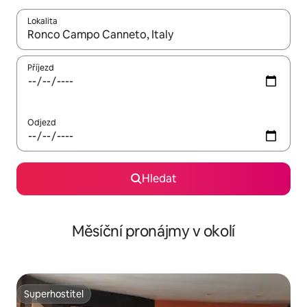
Lokalita
Až budou výsledky k dispozici, můžeš si je procházet pomocí š
Příjezd
Odjezd
Hledat
Měsíční pronájmy v okolí
Superhostitel
Superhostitel