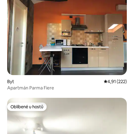
Byt
Průměrné hodn
4,91 (222)
Apartmán Parma Fiere
Oblíbené u hostů
Oblíbené u hostů