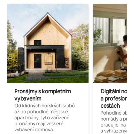
Pronájmy s kompletním
Digitální nom
vybavením
a profesionál
cestách
Od klidných horských srubů
až po pohodlné městské
Pohodlné ubyto
apartmány, tyto zařízené
nomády a profe
pronájmy mají veškeré
pracující na dál
vybavení domova.
a vyhrazenými 