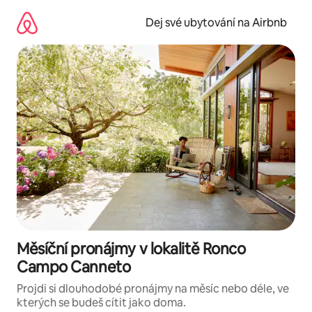
Přeskočit
na
Dej své ubytování na Airbnb
obsah
Měsíční pronájmy v lokalitě Ronco
Campo Canneto
Projdi si dlouhodobé pronájmy na měsíc nebo déle, ve
kterých se budeš cítit jako doma.