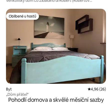
Venkovský dům Lo Zibaldino di Robert (Robertův
Zibaldino)
Oblíbené u hostů
Oblíbené u hostů
Byt
Průměrné hodn
4,96 (26)
„Dům přátel“
Pohodlí domova a skvělé měsíční sazby