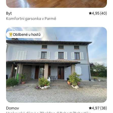
Byt
Průměrné hod
4,95 (40)
Komfortní garsonka v Parmě
Oblíbené u hostů
Nejlepší v kategorii Oblíbené u hostů
Domov
Průměrné hod
4,97 (38)