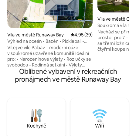
Vila ve městě Och
Soukromá vila na p
Nachází se přímo 
Vila ve městě Runaway Bay
Průměrné hodnocení 4,95 z 5,
4,95 (39)
prostor pro 7 – přiveď rod
Výhled na oceán • Bazén • Pickleball •
se třemi ložnicemi
Uzavřený | Pro 12
Vítej ve vile Palaav – moderní oáze
čtyřmi koupelnami
v soukromé uzavřené komunitě Ideální
kouzlo a moderní vní
pro: • Narozeninové výlety • Rozlučky se
vybavená kuchyně
svobodou • Rodinná setkání • Výlety
obývací prostor s
Oblíbené vybavení v rekreačních
s přáteli • Úklidy 🎉 Sváteční balíčky již od
jídelní/barovou a 
350 USD Tato vila se 6 ložnicemi
pronájmech ve městě Runaway Bay
nekonečným výhl
a výhledem na oceán nabízí tři
Zahrnuto: Wifi Sta
apartmány se 2 ložnicemi a postelí
klimatizace v celé
velikosti King, každý s vlastní kuchyní, 1–
soukromá hospody
2 koupelnami a otevřeným obývacím
aby se postarala o
prostorem, solární energií, sběrem
Užij si jedinečnou
dešťové vody a chytrým chlazením Mezi
Jamajce ještě dne
vybavení patří: • Soukromý bazén •
Pickleballové hřiště • Kulečníková
Kuchyně
Wifi
místnost • Minigolf