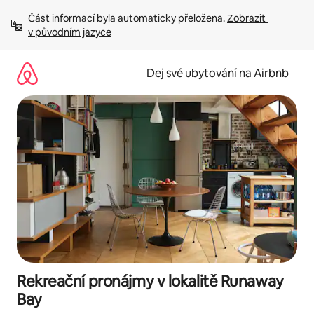
Přeskočit
Část informací byla automaticky přeložena. 
Zobrazit 
na
v původním jazyce
obsah
Dej své ubytování na Airbnb
Rekreační pronájmy v lokalitě Runaway
Bay