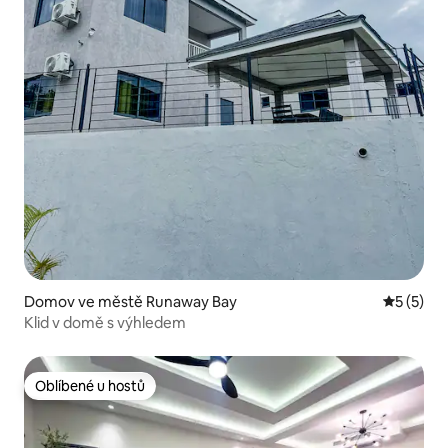
Domov ve městě Runaway Bay
Průměrné
5 (5)
Klid v domě s výhledem
Oblíbené u hostů
Oblíbené u hostů