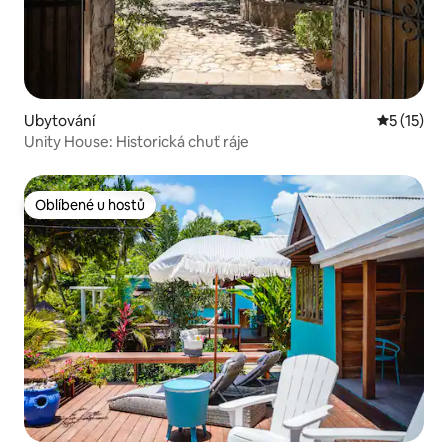
Ubytování
Průměrné 
5 (15)
Unity House: Historická chuť ráje
Oblíbené u hostů
Oblíbené u hostů