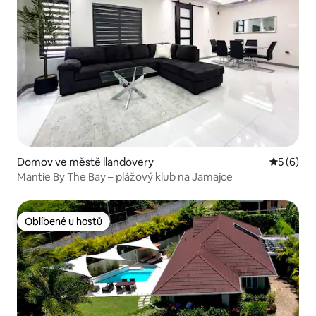
Domov ve městě llandovery
Průměrné
5 (6)
Mantie By The Bay – plážový klub na Jamajce
Oblíbené u hostů
Oblíbené u hostů