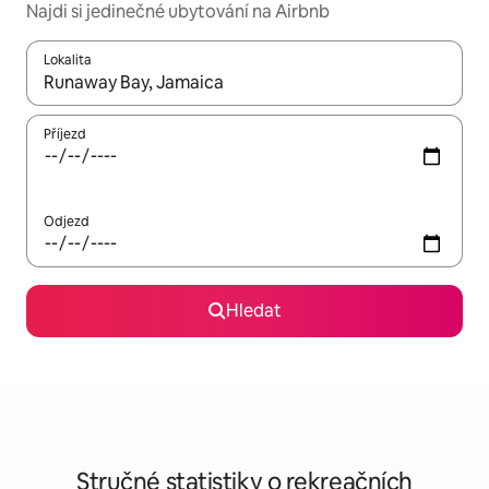
Najdi si jedinečné ubytování na Airbnb
Lokalita
Až budou výsledky k dispozici, můžeš si je procházet pomocí š
Příjezd
Odjezd
Hledat
Stručné statistiky o rekreačních