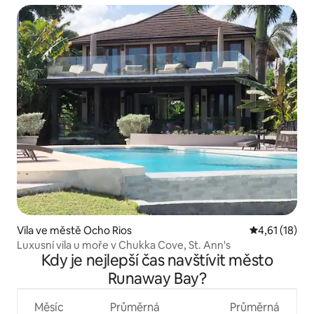
Vila ve městě Ocho Rios
Průměrné hod
4,61 (18)
Luxusní vila u moře v Chukka Cove, St. Ann's
Kdy je nejlepší čas navštívit město
Runaway Bay?
Měsíc
Průměrná
Průměrná