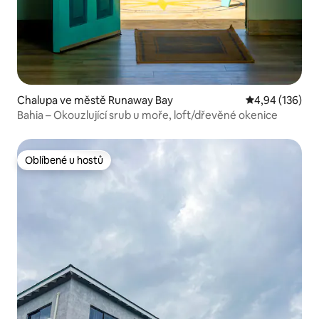
Chalupa ve městě Runaway Bay
Průměrné hodn
4,94 (136)
Bahia – Okouzlující srub u moře, loft/dřevěné okenice
Oblíbené u hostů
Oblíbené u hostů