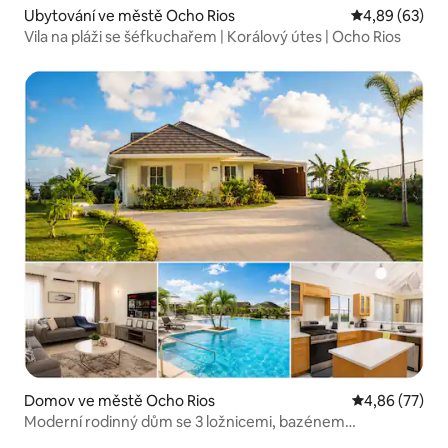
Ubytování ve městě Ocho Rios
Průměrné hodn
4,89 (63)
Vila na pláži se šéfkuchařem | Korálový útes | Ocho Rios
Domov ve městě Ocho Rios
Průměrné hod
4,86 (77)
Moderní rodinný dům se 3 ložnicemi, bazénem
a posilovnou