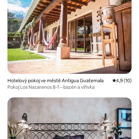
Hotelový pokoj ve městě Antigua Guatemala
Průměrné ho
4,9 (10)
Pokoj Los Nazarenos 8-1 – bazén a vířivka