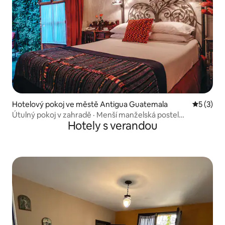
Hotelový pokoj ve městě Antigua Guatemala
Průměrné
5 (3)
Útulný pokoj v zahradě · Menší manželská postel
Hotely s verandou
a soukromá terasa