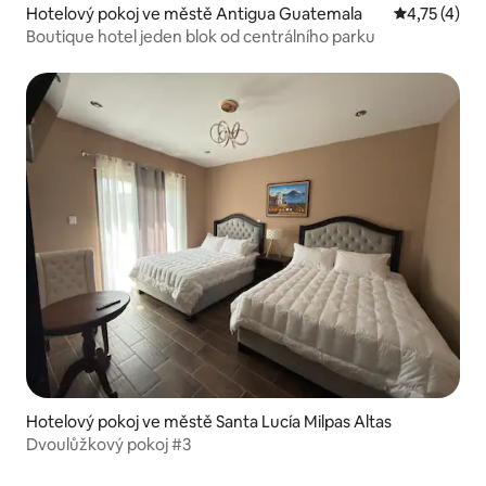
Hotelový pokoj ve městě Antigua Guatemala
Průměrné ho
4,75 (4)
Boutique hotel jeden blok od centrálního parku
Hotelový pokoj ve městě Santa Lucía Milpas Altas
Dvoulůžkový pokoj #3