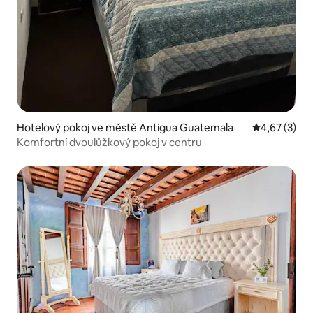
Hotelový pokoj ve městě Antigua Guatemala
Průměrné ho
4,67 (3)
Komfortní dvoulůžkový pokoj v centru