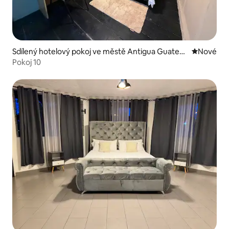
Sdílený hotelový pokoj ve městě Antigua Guatem
Nové ubyt
Nové
ala
Pokoj 10