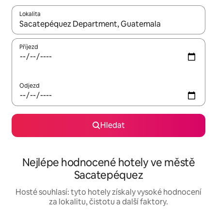
Lokalita
Až budou výsledky k dispozici, můžeš si je procházet pomocí š
Příjezd
Odjezd
Hledat
Nejlépe hodnocené hotely ve městě
Sacatepéquez
Hosté souhlasí: tyto hotely získaly vysoké hodnocení
za lokalitu, čistotu a další faktory.