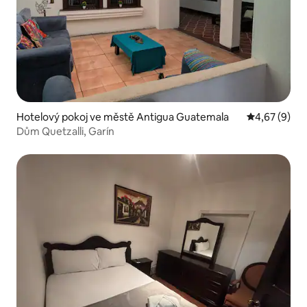
Hotelový pokoj ve městě Antigua Guatemala
Průměrné ho
4,67 (9)
Dům Quetzalli, Garín