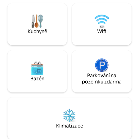
the perfect blend of convenience and
manželskou postel. Budeš sdílet obýv
comfort. Relax in our private garden,
pokoj, jídelnu a ku
have a cup of coffee in our cafe, and
ostatních 2 ložnic.
unwind after a day experiencing
beautiful Antigua.
Kuchyně
Wifi
Parkování na
Bazén
pozemku zdarma
Klimatizace