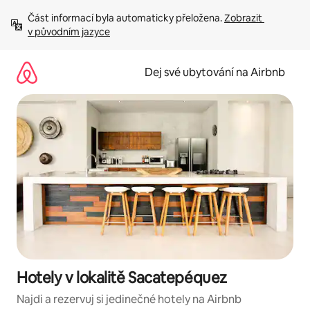
Přeskočit
Část informací byla automaticky přeložena. 
Zobrazit 
na
v původním jazyce
obsah
Dej své ubytování na Airbnb
Hotely v lokalitě Sacatepéquez
Najdi a rezervuj si jedinečné hotely na Airbnb