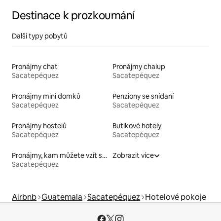
Destinace k prozkoumání
Další typy pobytů
Pronájmy chat
Pronájmy chalup
Sacatepéquez
Sacatepéquez
Pronájmy mini domků
Penziony se snídaní
Sacatepéquez
Sacatepéquez
Pronájmy hostelů
Butikové hotely
Sacatepéquez
Sacatepéquez
Pronájmy, kam můžete vzít své domácí mazlíčky
Zobrazit více
Sacatepéquez
Airbnb
Guatemala
Sacatepéquez
Hotelové pokoje