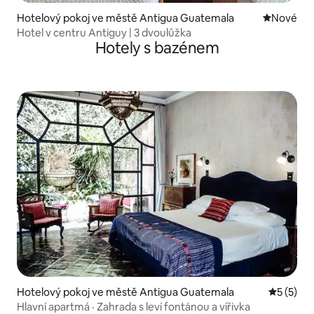
Hotelový pokoj ve městě Antigua Guatemala
Nové ubyt
Nové
Hotel v centru Antiguy | 3 dvoulůžka
Hotely s bazénem
Hotelový pokoj ve městě Antigua Guatemala
Průměrné
5 (5)
Hlavní apartmá · Zahrada s leví fontánou a vířivka