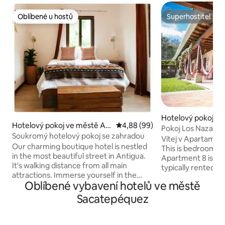
Oblíbené u hostů
Superhostitel
Oblíbené u hostů
Superhostitel
Hotelový pokoj ve
Hotelový pokoj ve městě An
Průměrné hodnocení 4,88 z 5, 
4,88 (99)
ua Guatemala
Pokoj Los Nazaren
tigua Guatemala
Soukromý hotelový pokoj se zahradou
a vířivka
Vítej v Apartamen
Our charming boutique hotel is nestled
This is bedroom nº
in the most beautiful street in Antigua.
Apartment 8 is a 
It's walking distance from all main
typically rented b
attractions. Immerse yourself in the
who each have the
Oblíbené vybavení hotelů ve městě
town's culture while enjoying the
and private bathr
convenience of nearby landmarks. Our
nejsou povoleny děti. Ložnice 
Sacatepéquez
hotel offers free breakfast, a Mayan
přízemí a má 1 ma
sauna Temazcal & Cold plunges, and
Ložnice 2 je v pat
cafe, and daily housekeeping, offering
postel. Ložnice 3 je v patře a má 1