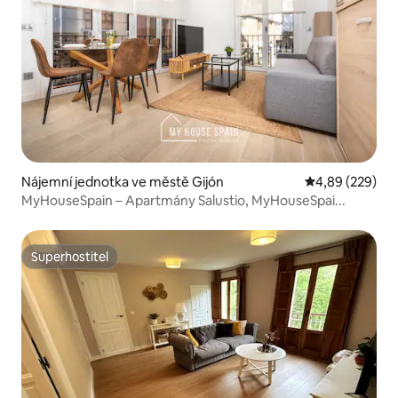
Nájemní jednotka ve městě Gijón
Průměrné hodno
4,89 (229)
MyHouseSpain – Apartmány Salustio, MyHouseSpai...
Superhostitel
Superhostitel