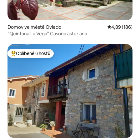
Domov ve městě Oviedo
Průměrné hodno
4,89 (186)
"Quintana La Vega" Casona asturiana
Oblíbené u hostů
Nejlepší v kategorii Oblíbené u hostů