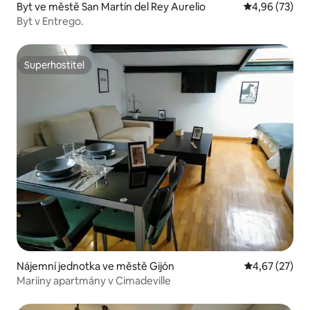
Byt ve městě San Martín del Rey Aurelio
Průměrné hod
4,96 (73)
Byt v Entrego.
Superhostitel
Superhostitel
Nájemní jednotka ve městě Gijón
Průměrné hod
4,67 (27)
Mariiny apartmány v Cimadeville