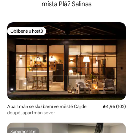
místa Pláž Salinas
Oblíbené u hostů
Oblíbené u hostů
Apartmán se službami ve městě Cajide
Průměrné hodn
4,96 (102)
doupě, apartmán sever
Superhostitel