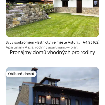
Byt v soukromém vlastnictví ve městě Asturia
Průměrné hod
4,95 (62)
s
Apartmány Alicia, rodinný apartmánový plán.
Pronájmy domů vhodných pro rodiny
Oblíbené u hostů
Oblíbené u hostů