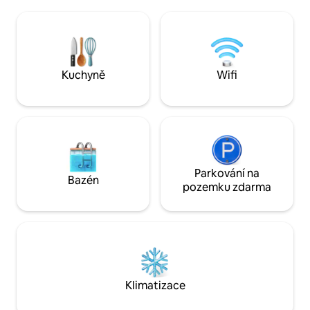
je připojení k Wi-Fi a možnost
několik tras, po k
samostatného příjezdu. Parkování vedle
nebo jezdit na kol
vchodu. Privilegovaná enkláva. Snadný a
rodinou.
přímý přístup autem od hlavního vjezdu
do Ovieda.
Kuchyně
Wifi
Parkování na
Bazén
pozemku zdarma
Klimatizace