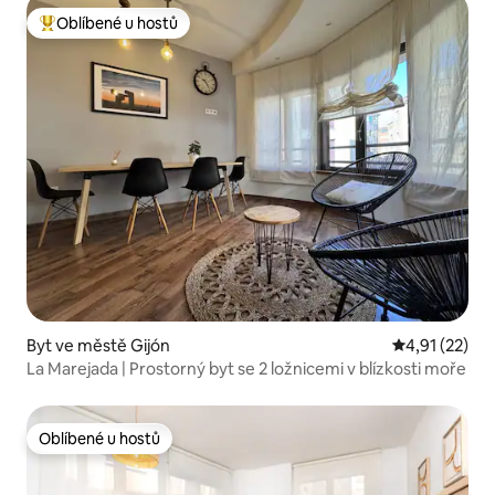
Oblíbené u hostů
Nejlepší v kategorii Oblíbené u hostů
Byt ve městě Gijón
Průměrné hod
4,91 (22)
La Marejada | Prostorný byt se 2 ložnicemi v blízkosti moře
Oblíbené u hostů
Oblíbené u hostů