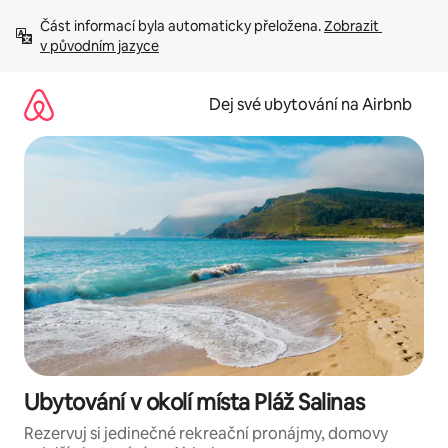
Přeskočit
Část informací byla automaticky přeložena. 
Zobrazit 
na
v původním jazyce
obsah
Dej své ubytování na Airbnb
Ubytování v okolí místa Pláž Salinas
Rezervuj si jedinečné rekreační pronájmy, domovy