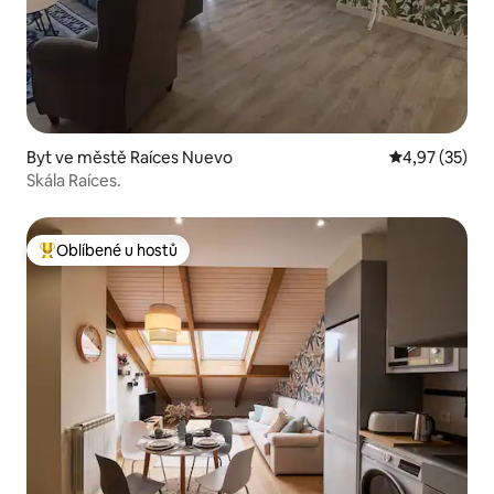
Byt ve městě Raíces Nuevo
Průměrné hod
4,97 (35)
Skála Raíces.
Oblíbené u hostů
Nejlepší v kategorii Oblíbené u hostů