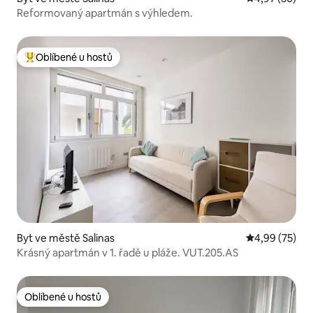
Reformovaný apartmán s výhledem.
Oblíbené u hostů
Nejlepší v kategorii Oblíbené u hostů
Byt ve městě Salinas
Průměrné hod
4,99 (75)
Krásný apartmán v 1. řadě u pláže. VUT.205.AS
Oblíbené u hostů
Oblíbené u hostů