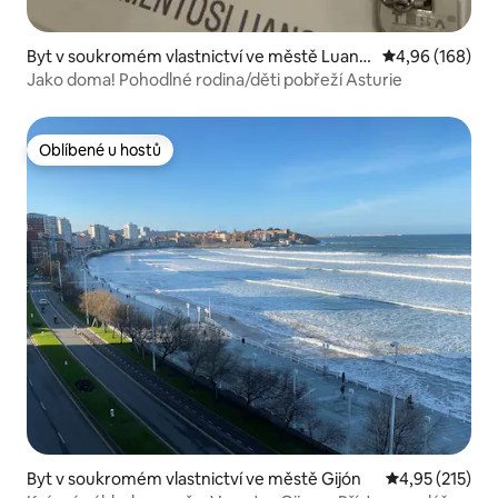
Byt v soukromém vlastnictví ve městě Luanc
Průměrné hodno
4,96 (168)
o
Jako doma! Pohodlné rodina/děti pobřeží Asturie
Oblíbené u hostů
Oblíbené u hostů
Byt v soukromém vlastnictví ve městě Gijón
Průměrné hodn
4,95 (215)