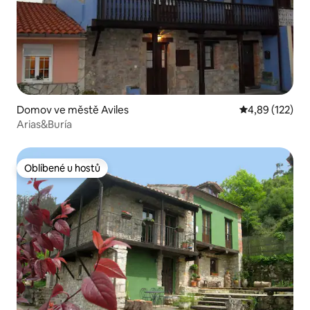
Domov ve městě Aviles
Průměrné hodn
4,89 (122)
Arias&Buría
Oblíbené u hostů
Oblíbené u hostů