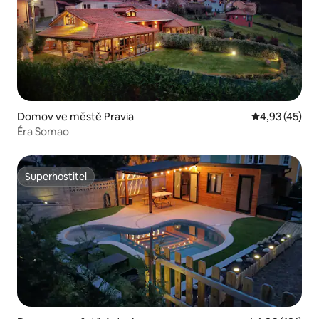
Domov ve městě Pravia
Průměrné hod
4,93 (45)
Éra Somao
Superhostitel
Superhostitel