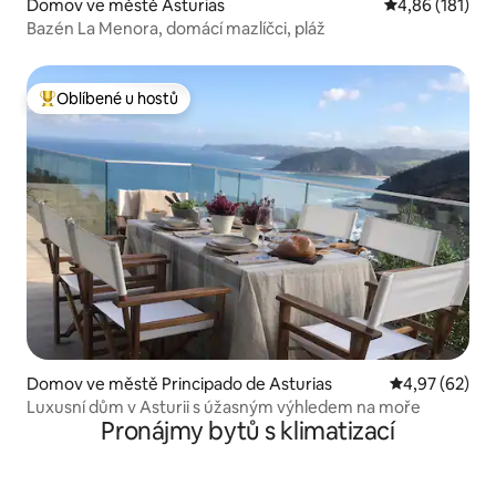
Domov ve městě Asturias
Průměrné hodn
4,86 (181)
Bazén La Menora, domácí mazlíčci, pláž
Oblíbené u hostů
Nejlepší v kategorii Oblíbené u hostů
Domov ve městě Principado de Asturias
Průměrné hod
4,97 (62)
Luxusní dům v Asturii s úžasným výhledem na moře
Pronájmy bytů s klimatizací