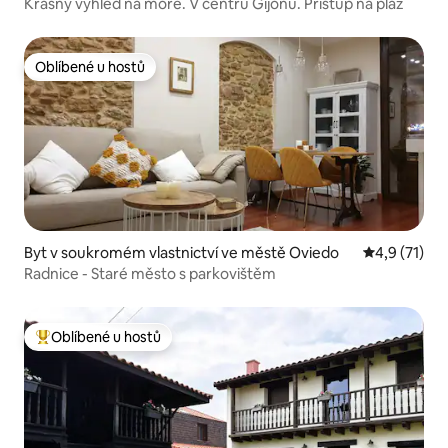
Krásný výhled na moře. V centru Gijonu. Přístup na pláž
Oblíbené u hostů
Oblíbené u hostů
Byt v soukromém vlastnictví ve městě Oviedo
Průměrné ho
4,9 (71)
Radnice - Staré město s parkovištěm
Oblíbené u hostů
Nejlepší v kategorii Oblíbené u hostů