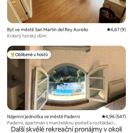
Byt ve městě San Martín del Rey Aurelio
Průměrné ho
4,67 (9)
Krásný horský dům
Oblíbené u hostů
Nejlepší v kategorii Oblíbené u hostů
Nájemní jednotka ve městě Paderni
Průměrné hodno
4,96 (547)
Paderni, apartmán s manželskou postelí a rozkládací
Další skvělé rekreační pronájmy v okolí
pohovkou