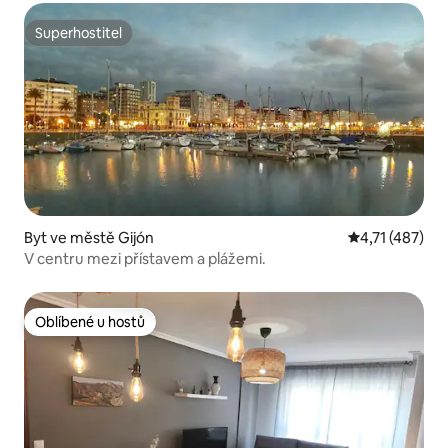
Superhostitel
Superhostitel
Byt ve městě Gijón
Průměrné hodn
4,71 (487)
V centru mezi přístavem a plážemi.
Oblíbené u hostů
Oblíbené u hostů