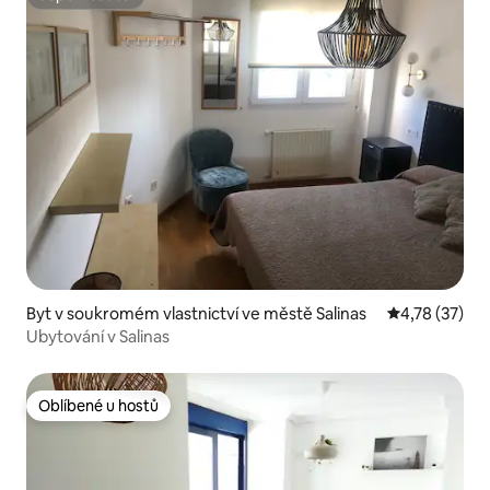
Superhostitel
Byt v soukromém vlastnictví ve městě Salinas
Průměrné hod
4,78 (37)
Ubytování v Salinas
Oblíbené u hostů
Oblíbené u hostů