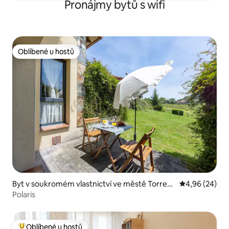
Pronájmy bytů s wifi
Oblíbené u hostů
Oblíbené u hostů
Byt v soukromém vlastnictví ve městě Torrete
Průměrné hodn
4,96 (24)
jera
Polaris
Oblíbené u hostů