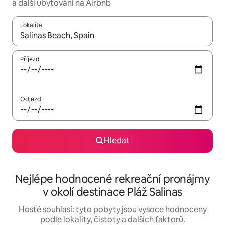
a další ubytování na Airbnb
Lokalita
Až budou výsledky k dispozici, můžeš si je procházet pomocí š
Příjezd
Odjezd
Hledat
Nejlépe hodnocené rekreační pronájmy
v okolí destinace Pláž Salinas
Hosté souhlasí: tyto pobyty jsou vysoce hodnoceny
podle lokality, čistoty a dalších faktorů.