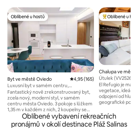
Oblíbené u hostů
Oblíbené u hos
Oblíbené u hostů
Nejlepší v kategor
Chalupa ve městě
s, Infiesto Villavios
Útulek (VV2526AS
Byt ve městě Oviedo
Průměrné hodnocení 4,95 z 5, 
4,95 (165)
El Refugio je mal
Luxusní byt v samém centru,
vegetace, ideální 
bezkonkurenční poloha
Fantastický nově zrekonstruovaný byt,
odpojení od hluku 
zcela nový, moderní styl, v samém
geografické poloze
centru města Oviedo. 3 pokoje s lůžkem
v srdci oblasti ja
1,35 m v každém z nich, 2 koupelny se
pouhých 7 km od ce
Oblíbené vybavení rekreačních
sprchovým koutem. Plně vybavená
km od pláže Rodile
kuchyně se všemi spotřebiči a nádobím.
pronájmů v okolí destinace Pláž Salinas
Covadonga a velmi
Byt je orientovaný ven s výhledem na
vesnic, jako jsou T
město, je velmi světlý a klidný. K dispozici
Cudillero, Luanco a