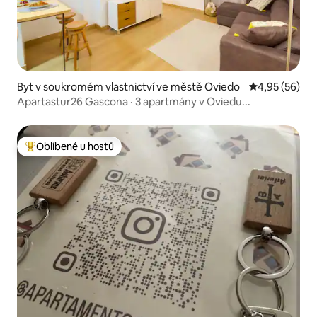
Byt v soukromém vlastnictví ve městě Oviedo
Průměrné hod
4,95 (56)
Apartastur26 Gascona · 3 apartmány v Oviedu...
Oblíbené u hostů
Nejlepší v kategorii Oblíbené u hostů