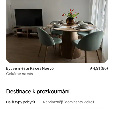
Byt ve městě Raíces Nuevo
Průměrné hod
4,91 (80)
Čekáme na vás
Destinace k prozkoumání
Další typy pobytů
Nejvýraznější dominanty v okolí