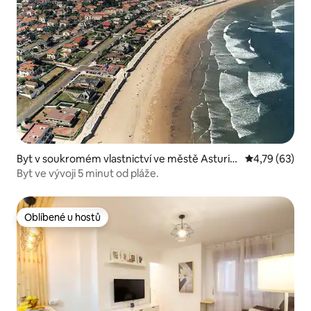
Byt v soukromém vlastnictví ve městě Asturia
Průměrné hod
4,79 (63)
s
Byt ve vývoji 5 minut od pláže.
Oblíbené u hostů
Oblíbené u hostů