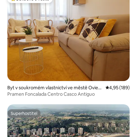
Nejlepší v kategorii Oblíbené u hostů
Byt v soukromém vlastnictví ve městě Ovied
Průměrné hodn
4,95 (189)
o
Pramen Foncalada Centro Casco Antiguo
Superhostitel
Superhostitel