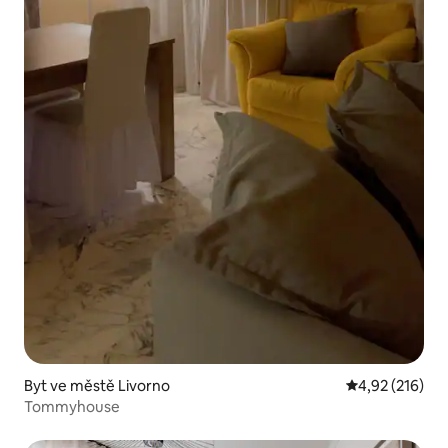
Byt ve městě Livorno
Průměrné hodn
4,92 (216)
Tommyhouse