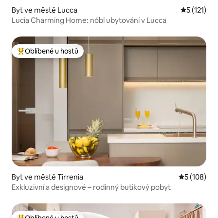
Byt ve městě Lucca
Průměrné h
5 (121)
Lucia Charming Home: nóbl ubytování v Lucca
Oblíbené u hostů
Nejlepší v kategorii Oblíbené u hostů
Byt ve městě Tirrenia
Průměrné h
5 (108)
Exkluzivní a designové – rodinný butikový pobyt
Oblíbené u hostů