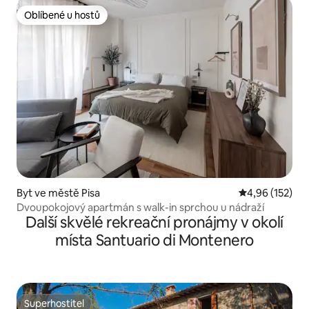
Oblíbené u hostů
Oblíbené u hostů
Byt ve městě Pisa
Průměrné hodn
4,96 (152)
Dvoupokojový apartmán s walk-in sprchou u nádraží
Další skvělé rekreační pronájmy v okolí
místa Santuario di Montenero
Superhostitel