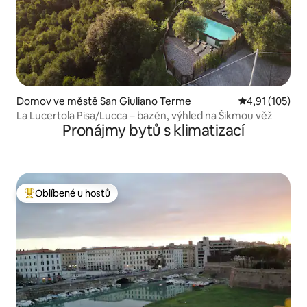
Domov ve městě San Giuliano Terme
Průměrné hodn
4,91 (105)
La Lucertola Pisa/Lucca – bazén, výhled na Šikmou věž
Pronájmy bytů s klimatizací
Oblíbené u hostů
Nejlepší v kategorii Oblíbené u hostů