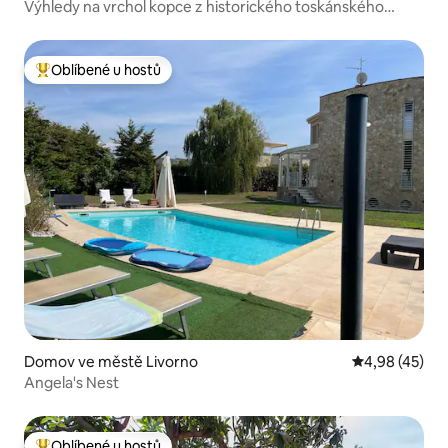
Výhledy na vrchol kopce z historického toskánského
domu
Oblíbené u hostů
Nejlepší v kategorii Oblíbené u hostů
Domov ve městě Livorno
Průměrné hod
4,98 (45)
Angela's Nest
Oblíbené u hostů