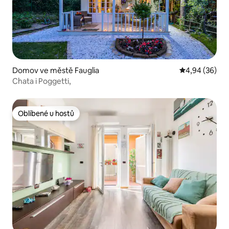
Domov ve městě Fauglia
Průměrné hodn
4,94 (36)
Chata i Poggetti,
Oblíbené u hostů
Oblíbené u hostů