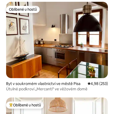
Oblíbené u hostů
Oblíbené u hostů
Byt v soukromém vlastnictví ve městě Pisa
Průměrné hodno
4,98 (253)
Útulné podkroví „Mercanti“ ve věžovém domě
Oblíbené u hostů
Nejlepší v kategorii Oblíbené u hostů