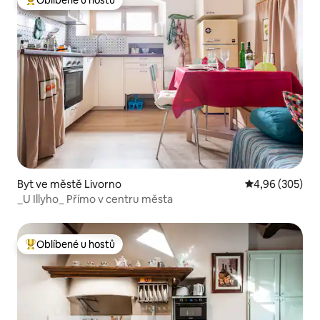
Nejlepší v kategorii Oblíbené u hostů
Byt ve městě Livorno
Průměrné hodno
4,96 (305)
_U Illyho_ Přímo v centru města
Oblíbené u hostů
Nejlepší v kategorii Oblíbené u hostů