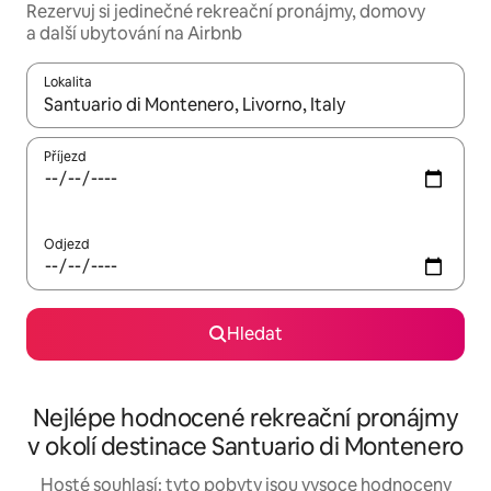
Rezervuj si jedinečné rekreační pronájmy, domovy
a další ubytování na Airbnb
Lokalita
Až budou výsledky k dispozici, můžeš si je procházet pomocí š
Příjezd
Odjezd
Hledat
Nejlépe hodnocené rekreační pronájmy
v okolí destinace Santuario di Montenero
Hosté souhlasí: tyto pobyty jsou vysoce hodnoceny