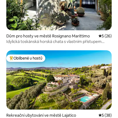
Dům pro hosty ve městě Rosignano Marittimo
Průměrné 
5 (26)
Idylická toskánská horská chata s vlastním přístupem
k moři
Oblíbené u hostů
Nejlepší v kategorii Oblíbené u hostů
Rekreační ubytování ve městě Lajatico
Průměrné 
5 (38)