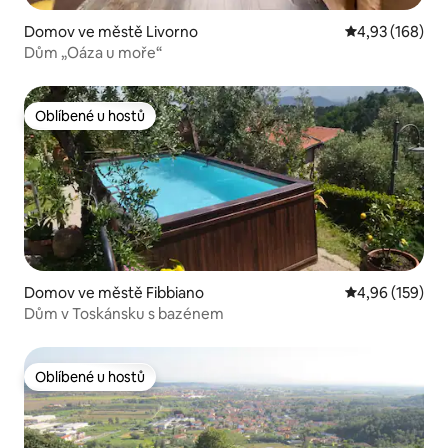
Domov ve městě Livorno
Průměrné hodn
4,93 (168)
Dům „Oáza u moře“
Oblíbené u hostů
Oblíbené u hostů
Domov ve městě Fibbiano
Průměrné hodn
4,96 (159)
Dům v Toskánsku s bazénem
Oblíbené u hostů
Oblíbené u hostů