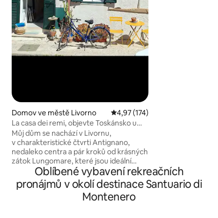
zespodu, ty si vyc
s kávou v ruce. Or
tvého toskánského 
každý kout a vytvá
starověkem a souč
ubytování – zážitek
s sebou. Pisa není
je to domov.
Domov ve městě Livorno
Průměrné hodnocení 4,97 z 5, 
4,97 (174)
La casa dei remi, objevte Toskánsko u
moře
Můj dům se nachází v Livornu,
v charakteristické čtvrti Antignano,
nedaleko centra a pár kroků od krásných
zátok Lungomare, které jsou ideální
Oblíbené vybavení rekreačních
k koupání a opalování. Strategická
základna pro objevování pokladů našeho
pronájmů v okolí destinace Santuario di
města a slavných toskánských
Montenero
uměleckých měst. Můžeš si vychutnat
naše moře a kuchyni nabízející čerstvé
mořské plody. K dispozici je káva, čaj,