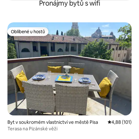
Pronájmy bytů s wifi
Oblíbené u hostů
Oblíbené u hostů
Byt v soukromém vlastnictví ve městě Pisa
Průměrné hodn
4,88 (101)
Terasa na Pizánské věži