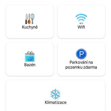
bylinné čaje, mléko a sušenky. Tichá,
malebná čtvrť je vzdálena 10 minut jízdy
autem nebo 20 minut jízdy na kole od
centra města.
Kuchyně
Wifi
Parkování na
Bazén
pozemku zdarma
Klimatizace