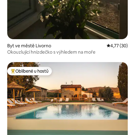
Byt ve městě Livorno
Průměrné hod
4,77 (30)
Okouzlující hnízdečko s výhledem na moře
Oblíbené u hostů
Nejlepší v kategorii Oblíbené u hostů