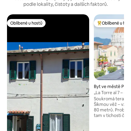
podle lokality, čistoty a dalších faktorů.
Oblíbené u hostů
Oblíbené u hos
Oblíbené u hostů
Nejlepší v kategor
Byt ve městě Pisa
„La Torre al 7 – s
na věž“
Soukromá terasa 
Šikmou věž – vzd
80 metrů. Probuď s
tam v tichosti ček
z nejznámějších p
Zatímco ostatní náv