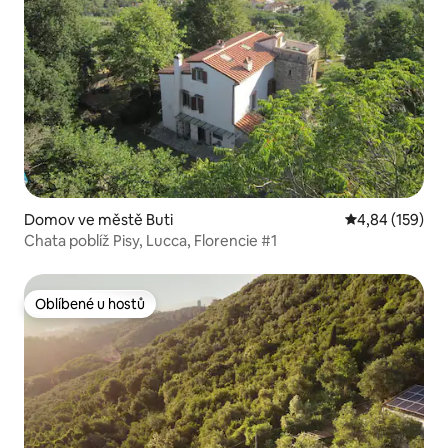
Domov ve městě Buti
Průměrné hodn
4,84 (159)
Chata poblíž Pisy, Lucca, Florencie #1
Oblíbené u hostů
Oblíbené u hostů