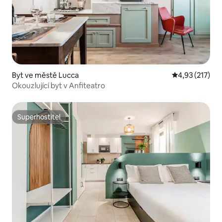
Byt ve městě Lucca
Průměrné hodn
4,93 (217)
Okouzlující byt v Anfiteatro
Superhostitel
Superhostitel