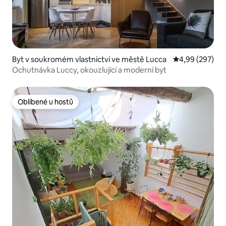
Byt v soukromém vlastnictví ve městě Lucca
Průměrné hodno
4,99 (297)
Ochutnávka Luccy, okouzlující a moderní byt
Oblíbené u hostů
Oblíbené u hostů