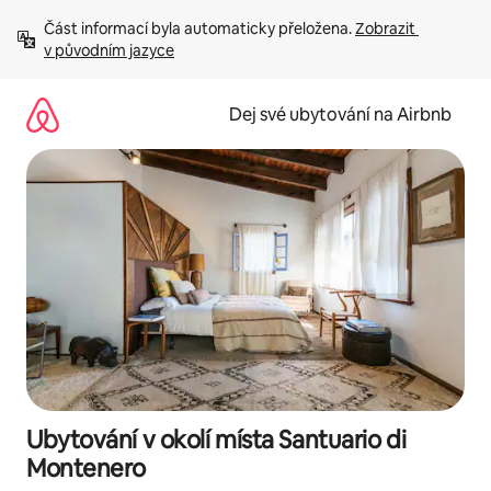
Přeskočit
Část informací byla automaticky přeložena. 
Zobrazit 
na
v původním jazyce
obsah
Dej své ubytování na Airbnb
Ubytování v okolí místa Santuario di
Montenero