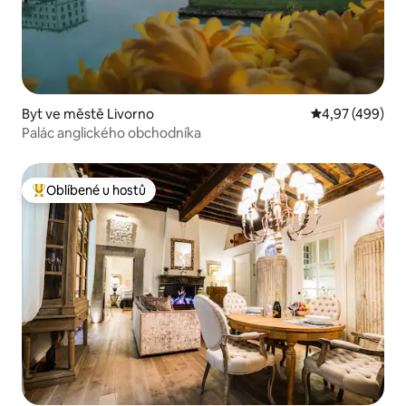
Byt ve městě Livorno
Průměrné hodno
4,97 (499)
Palác anglického obchodníka
Oblíbené u hostů
Nejlepší v kategorii Oblíbené u hostů