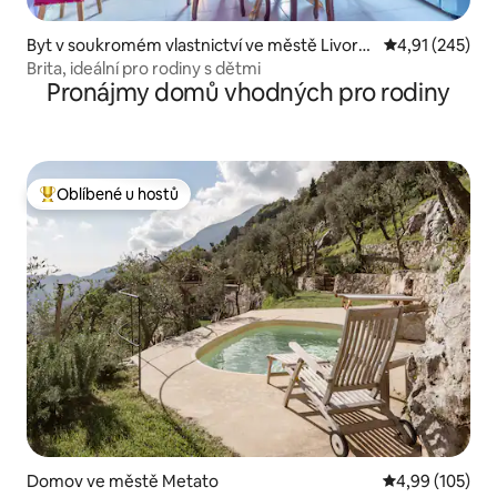
Byt v soukromém vlastnictví ve městě Livorn
Průměrné hodn
4,91 (245)
o
Brita, ideální pro rodiny s dětmi
Pronájmy domů vhodných pro rodiny
Oblíbené u hostů
Nejlepší v kategorii Oblíbené u hostů
Domov ve městě Metato
Průměrné hodn
4,99 (105)