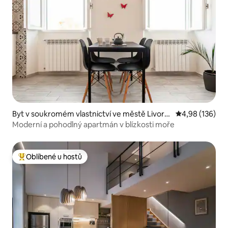
Byt v soukromém vlastnictví ve městě Livorn
Průměrné hodn
4,98 (136)
o
Moderní a pohodlný apartmán v blízkosti moře
Oblíbené u hostů
Nejlepší v kategorii Oblíbené u hostů