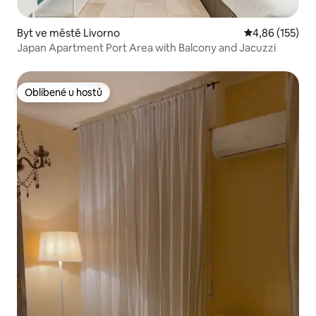
Byt ve městě Livorno
Průměrné hodn
4,86 (155)
Japan Apartment Port Area with Balcony and Jacuzzi
Oblíbené u hostů
Oblíbené u hostů