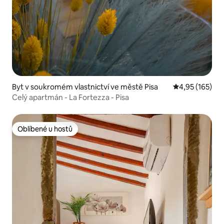
Byt v soukromém vlastnictví ve městě Pisa
Průměrné hodn
4,95 (165)
Celý apartmán - La Fortezza - Pisa
Oblíbené u hostů
Oblíbené u hostů