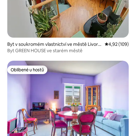
Byt v soukromém vlastnictví ve městě Livorn
Průměrné hodn
4,92 (109)
o
Byt GREEN HOUSE ve starém městě
Oblíbené u hostů
Oblíbené u hostů