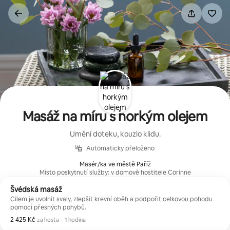
Přeskočit
na
obsah
Masáž na míru s horkým olejem
Umění doteku, kouzlo klidu.
Automaticky přeloženo
Masér/ka ve městě Paříž
Místo poskytnutí služby: v domově hostitele Corinne
Švédská masáž
Cílem je uvolnit svaly, zlepšit krevní oběh a podpořit celkovou pohodu
pomocí přesných pohybů.
2 425 Kč
2 425 Kč za hosta
,
za hosta
·
1 hodina