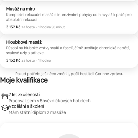
Masáž na míru
Kompletní relaxační masáž s intenzivními pohyby od hlavy až k patě pro
absolutní relaxaci
3 152 Kč
3 152 Kč za hosta
,
za hosta
·
1 hodina 30 minut
Hloubková masáž
Působí na hluboké vrstvy svalů a fascií, čímž uvolňuje chronické napětí,
svalové uzly a adheze.
3 152 Kč
3 152 Kč za hosta
,
za hosta
·
1 hodina
Pokud potřebuješ něco změnit, pošli hostiteli Corinne zprávu.
Moje kvalifikace
7 let zkušeností
Pracoval jsem v 5hvězdičkových hotelech.
Vzdělání a školení
Mám státní diplom z masáže