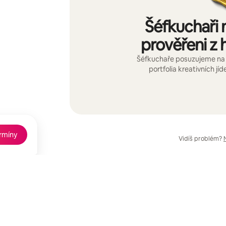
Šéfkuchaři 
prověřeni z h
Šéfkuchaře posuzujeme na 
portfolia kreativních jíd
ermíny
Vidíš problém?