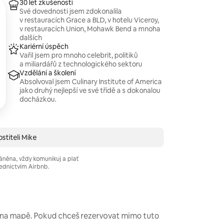
30 let zkušeností
Své dovednosti jsem zdokonalila
v restauracích Grace a BLD, v hotelu Viceroy,
v restauracích Union, Mohawk Bend a mnoha
dalších
Kariérní úspěch
Vařil jsem pro mnoho celebrit, politiků
a miliardářů z technologického sektoru
Vzdělání a školení
Absolvoval jsem Culinary Institute of America
jako druhý nejlepší ve své třídě a s dokonalou
docházkou.
stiteli Mike
áněna, vždy komunikuj a plať
ednictvím Airbnb.
é na mapě. Pokud chceš rezervovat mimo tuto