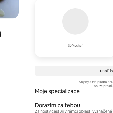
d
Šéfkuchař
i
Napiš ho
Aby byla tvá platba chr
pouze prostř
Moje specializace
Dorazím za tebou
Za hosty cestuji v rámci oblasti vyznačen