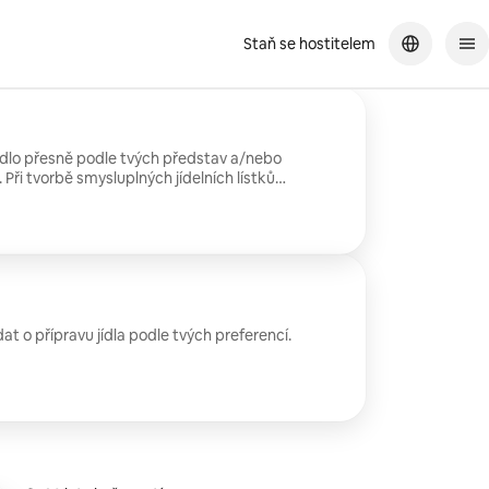
Staň se hostitelem
i jídlo přesně podle tvých představ a/nebo
 Při tvorbě smysluplných jídelních lístků
edience a klasické kulinářské postupy.
 o přípravu jídla podle tvých preferencí.