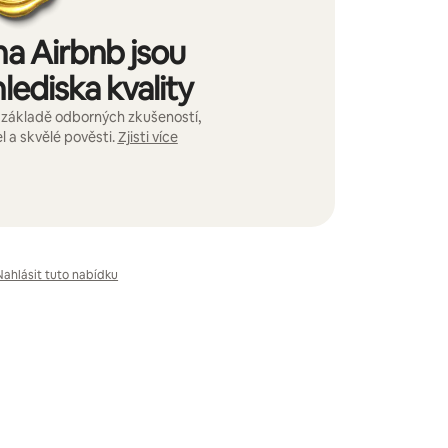
na Airbnb jsou
lediska kvality
základě odborných zkušeností,
el a skvělé pověsti.
Zjisti více
Nahlásit tuto nabídku