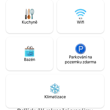
bazénů s teplou vodou na ostrově
přístav Toguchi v
Miyako o celkové délce 10 metrů. Kromě
vzdálenosti. Nacház
toho je k dispozici autentická sauna, ve
lokalitě, asi 200 a
které můžete relaxovat. Na střeše je
najdete supermar
barový pult. Užijte si dokonalý odpočinek
grilovaným kuřetem. Když ote
Kuchyně
Wifi
při pohledu na pomalý západ slunce nad
velké skleněné dv
zátokou Yonaha se skleničkou v ruce. Ve
dostanete se na d
spolupráci s oblíbenou kosmetickou
vede do zahrady, 
značkou „ReFa“ vám nabízíme pobyt na
vychutnat snídani, 
vyšší úrovni. Užijte si chvíli, kdy se
Vedle zahrady se t
osvěžíte na těle i na duši, ve vysoce
pěstujeme zkušen
kvalitním prostoru, který usiluje o krásu a
zeleniny, které si
relaxaci. 6 minut jízdy autem z letiště
Parkování na
uvařit si z nich. Na zahradě také
Bazén
Miyako. Oblast Hira Nishizato, kde se
pěstujeme ostrovn
pozemku zdarma
shromažďují oblíbené restaurace, je
můžete pocítit a
vzdálena 10 minut, San-Ae Miyakojima
(tropického ráje) 
City 6 minut a FamilyMart 4 minuty
hodí, můžete ochu
pěšky. A také 6 minut jízdy autem na
ostrovní banány. Pro rodiny s malými
pláž Maehama v Yonapě, která je
dětmi máme na te
označována za „nejkrásnější v Orientu“.
bazének, kde si d
Skvělá poloha. Máme tu čest nabídnout
vodě. Nechte se uzdravit tropickými
Klimatizace
vám nejlepší polohu na ostrově Miyako,
rostlinami a zažijt
kde si můžete vychutnat modré moře
vítá manželský pá
Miyako a zároveň pohodlný ostrovní
letech, který si uží