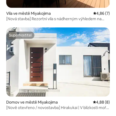
Vila ve městě Miyakojima
Průměrné ho
4,86 (7)
[Nová stavba] Rezortní vila s nádherným výhledem na
moře a přírodu na ostrově Miyako! Možnost grilování
Superhostitel
Superhostitel
Domov ve městě Miyakojima
Průměrné ho
4,88 (8)
[Nově otevřeno / novostavba] Hirakukai | V blízkosti moře
/ 10 minut jízdy autem do centra města / 6 manželských