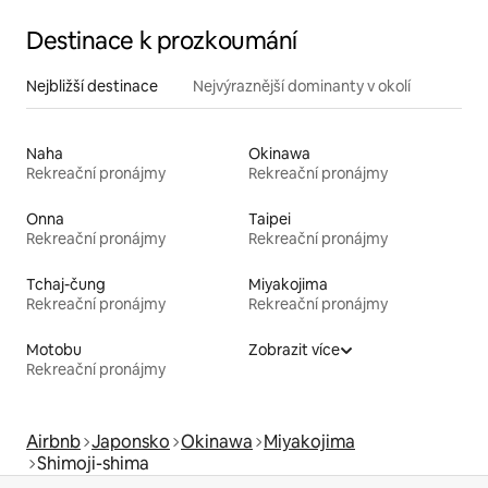
postelí / Prostorný soukromý dům
Destinace k prozkoumání
Nejbližší destinace
Nejvýraznější dominanty v okolí
Naha
Okinawa
Rekreační pronájmy
Rekreační pronájmy
Onna
Taipei
Rekreační pronájmy
Rekreační pronájmy
Tchaj-čung
Miyakojima
Rekreační pronájmy
Rekreační pronájmy
Motobu
Zobrazit více
Rekreační pronájmy
Airbnb
Japonsko
Okinawa
Miyakojima
Shimoji-shima