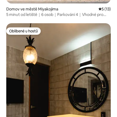
Domov ve městě Miyakojima
Průměrné 
5 (13)
5 minut od letiště｜6 osob｜Parkování 4｜Vhodné pro
rodiny
Oblíbené u hostů
Oblíbené u hostů