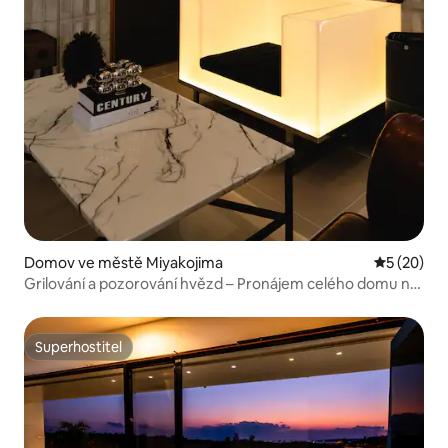
Domov ve městě Miyakojima
Průměrné 
5 (20)
Grilování a pozorování hvězd – Pronájem celého domu na
ostrově Mijakodžima
Superhostitel
Superhostitel