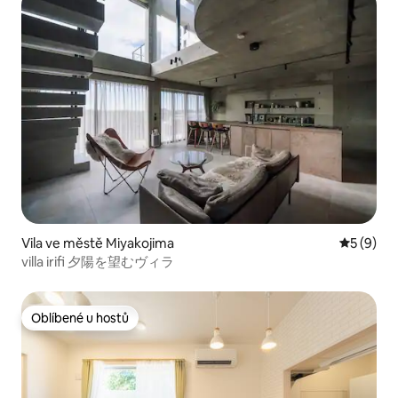
Vila ve městě Miyakojima
Průměrné
5 (9)
villa irifi 夕陽を望むヴィラ
Oblíbené u hostů
Oblíbené u hostů