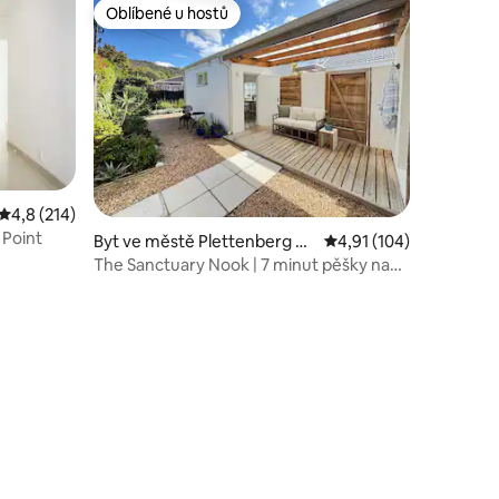
Oblíbené u hostů
Oblíbené u hostů
Průměrné hodnocení 4,8 z 5, 214 hodnocení
4,8 (214)
 Point
Byt ve městě Plettenberg Ba
Průměrné hodnocení 4,
4,91 (104)
y
The Sanctuary Nook | 7 minut pěšky na
pláž Robberg