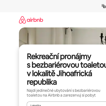
Přeskočit
na
obsah
Rekreační pronájmy
s bezbariérovou toaleto
v lokalitě Jihoafrická
republika
Najdi jedinečné ubytování s bezbariérovou
toaletou na Airbnb a zarezervuj si pobyt
Lokalita