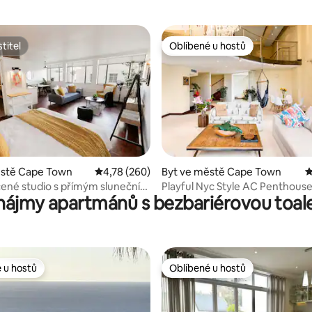
titel
Oblíbené u hostů
titel
Oblíbené u hostů
9 z 5, 222 hodnocení
ěstě Cape Town
Průměrné hodnocení 4,78 z 5, 260 hodnocení
4,78 (260)
Byt ve městě Cape Town
P
ené studio s přímým slunečním
Playful Nyc Style AC Penthous
nájmy apartmánů s bezbariérovou toal
Walk To Long Street
 u hostů
Oblíbené u hostů
 u hostů
Oblíbené u hostů