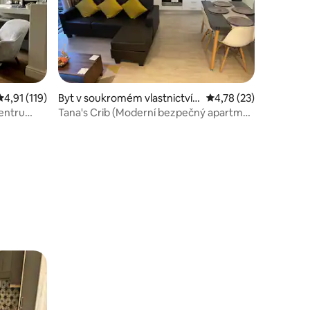
Průměrné hodnocení 4,91 z 5, 119 hodnocení
4,91 (119)
Byt v soukromém vlastnictví v
Průměrné hodnocení 4
4,78 (23)
e městě Cape Town
centru
Tana's Crib (Moderní bezpečný apartmán
s 1 lůžkem) Beaumont