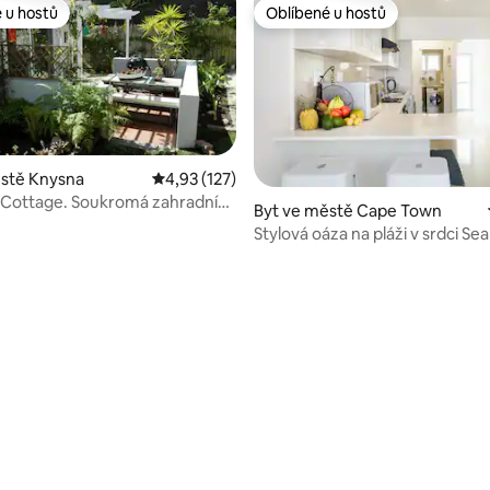
 u hostů
Oblíbené u hostů
 u hostů
Oblíbené u hostů
ěstě Knysna
Průměrné hodnocení 4,93 z 5, 127 hodnocení
4,93 (127)
 Cottage. Soukromá zahradní
Byt ve městě Cape Town
 Knysně
Stylová oáza na pláži v srdci Sea
85 z 5, 179 hodnocení