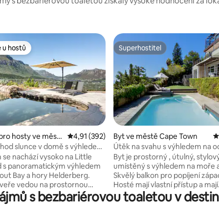
my s bezbariérovou toaletou získaly vysoké hodnocení za lokali
 u hostů
Superhostitel
 u hostů
Superhostitel
pro hosty ve měst
Průměrné hodnocení 4,91 z 5, 392 hodnocení
4,91 (392)
Byt ve městě Cape Town
P
 5 z 5, 107 hodnocení
own
chod slunce v domě s výhledem
Útěk na svahu s výhledem na 
a venkovním bazénem
se nachází vysoko na Little
Byt je prostorný , útulný, stylový a dobře
d s panoramatickým výhledem
umístěný s výhledem na moře a
Hout Bay a hory Helderberg.
Skvělý balkon pro popíjení záp
dveře vedou na prostornou
Hosté mají vlastní přístup a mají
jmů s bezbariérovou toaletou v destina
bazénu s lehátky a plynovým
exkluzivní využití zahrady a baz
e pro exkluzivní použití hostů
Hosty přivítám já nebo jeden ze
. K dispozici je plně vybavený
zaměstnanců . ... mají tolik inte