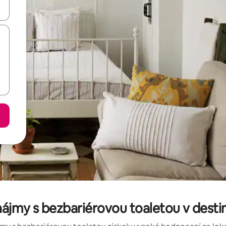
ázet pomocí šipek nahoru a dolů, dotykem nebo přejetím prstem.
jmy s bezbariérovou toaletou v destina