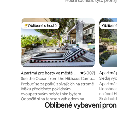
Hosté souhlasí: tyto pronáj
Oblíbené u hostů
Oblíbené
Nejlepší v kategorii Oblíbené u hostů
Oblíbené
Apartmá 
Apartmá pro hosty ve městě C
Průměrné hodnocení
5 (107)
ě Cape T
ape Town
Sleduj vý
See the Ocean from the Hibiscus Camps
na hory
Bay Garden Apartment
Apartmán 
Probuď se za ptáků zpívajících na stromě
Lionshea
ibišku před tímto poklidným
na údolí 
dvoupatrovým pobřežním bytem.
Skládací 
Odpočiň si na terase s výhledem na
Oblíbené vybavení proná
terasu u 
upravené zahrady, oceán a okolní hory.
grilem, vš
Nezapomeň si po dlouhém dni užít
apartmánu
osvěžující bazén. Nemůžeme ubytovat