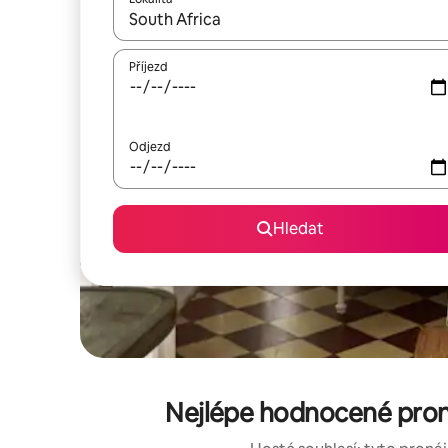
Až budou výsledky k dispozici, můžeš si je proch
Příjezd
Odjezd
Hledat
Nejlépe hodnocené proná