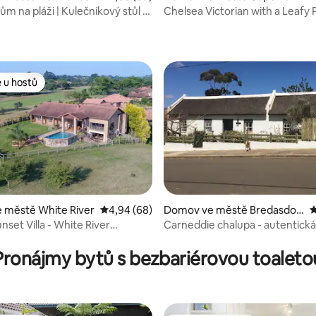
er Za příplatek
m na pláži | Kulečníkový stůl |
Chelsea Victorian with a Leafy 
me prádelnu a snídani, pokud si
zlíčci vítáni
Patio
áte alespoň 24 hodin předem.
zamluvím rezervace na výlety
estaurací.
 u hostů
 u hostů
 městě White River
Průměrné hodnocení 4,94 z 5, 68 hodnocení
4,94 (68)
Domov ve městě Bredasdor
P
p
nset Villa - White River
Carneddie chalupa - autentická
8 z 5, 178 hodnocení
state
historická chalupa
Pronájmy bytů s bezbariérovou toaleto