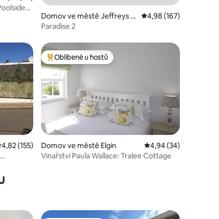
Poolside
Domov ve městě Jeffreys B
Průměrné hodnocení 4,
4,98 (167)
ay
Paradise 2
Oblíbené u hostů
Nejlepší v kategorii Oblíbené u hostů
růměrné hodnocení 4,82 z 5, 155 hodnocení
4,82 (155)
Domov ve městě Elgin
Průměrné hodnocení 4
4,94 (34)
Vinařství Paula Wallace: Tralee Cottage
u