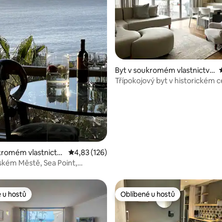
,91 z 5, 34 hodnocení
Byt v soukromém vlastnictví
ve městě Stellenbosch
Třípokojový byt v historickém 
Stellenboschu
kromém vlastnictví
Průměrné hodnocení 4,83 z 5, 126 hodnocení
4,83 (126)
 Cape Town
ském Městě, Sea Point,
 u hostů
Oblíbené u hostů
 u hostů
Oblíbené u hostů