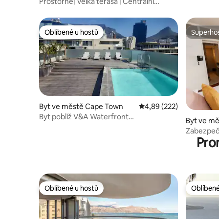
Prostorné| Velká terasa | Centrální
poloha
Oblíbené u hostů
Superhos
Oblíbené u hostů
Superhos
Byt ve městě Cape Town
Průměrné hodnocení 4,8
4,89 (222)
Byt poblíž V&A Waterfront
Byt ve m
a kongresového centra
Zabezpeč
Pro
světlem
Oblíbené u hostů
Oblíbené
Oblíbené u hostů
Oblíbené