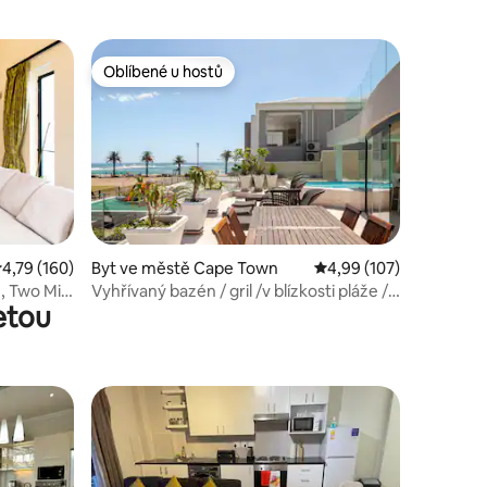
Oblíbené u hostů
Oblíbené u hostů
růměrné hodnocení 4,79 z 5, 160 hodnocení
4,79 (160)
Byt ve městě Cape Town
Průměrné hodnocení 4,
4,99 (107)
e, Two Min
Vyhřívaný bazén / gril /v blízkosti pláže /
etou
ohniště