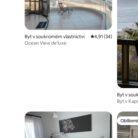
Byt v soukromém vlastnictví
Průměrné hodnocení 4
4,91 (34)
Ocean View de'luxe
Byt v sou
ve městě
Byt v Kap
Fresnaye.
Oblíbené
Oblíbené