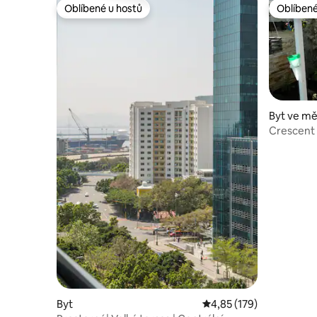
Oblíbené u hostů
Oblíbené
Oblíbené u hostů
Oblíbené
Byt ve m
Crescent
chalupa v
Byt
Průměrné hodnocení 4,
4,85 (179)