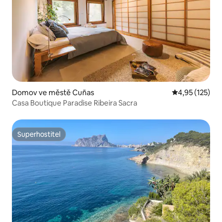
Domov ve městě Cuñas
Průměrné hodn
4,95 (125)
Casa Boutique Paradise Ribeira Sacra
Superhostitel
Superhostitel