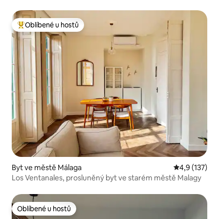
Oblíbené u hostů
Nejlepší v kategorii Oblíbené u hostů
Byt ve městě Málaga
Průměrné hod
4,9 (137)
Los Ventanales, prosluněný byt ve starém městě Malagy
Oblíbené u hostů
Oblíbené u hostů