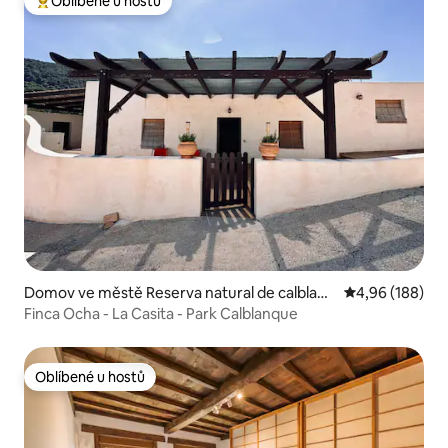
Oblíbené u hostů
Nejlepší v kategorii Oblíbené u hostů
Domov ve městě Reserva natural de calblanq
Průměrné hodno
4,96 (188)
ue , Los Belones , Cartagena
Finca Ocha - La Casita - Park Calblanque
Oblíbené u hostů
Oblíbené u hostů