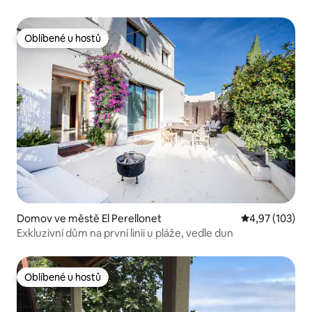
Oblíbené u hostů
Oblíbené u hostů
Domov ve městě El Perellonet
Průměrné hodn
4,97 (103)
Exkluzivní dům na první linii u pláže, vedle dun
Oblíbené u hostů
Oblíbené u hostů