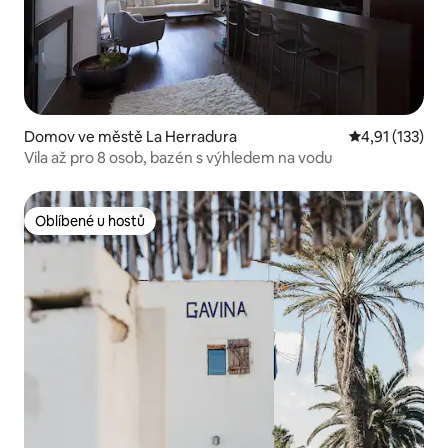
Domov ve městě La Herradura
Průměrné hodn
4,91 (133)
Vila až pro 8 osob, bazén s výhledem na vodu
Oblíbené u hostů
Oblíbené u hostů