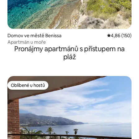
Domov ve městě Benissa
Průměrné hodn
4,86 (150)
Apartmán u moře
Pronájmy apartmánů s přístupem na
pláž
Oblíbené u hostů
Oblíbené u hostů