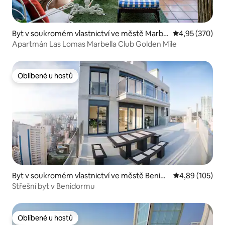
Byt v soukromém vlastnictví ve městě Marbe
Průměrné hodno
4,95 (370)
lla
Apartmán Las Lomas Marbella Club Golden Mile
Oblíbené u hostů
Oblíbené u hostů
Byt v soukromém vlastnictví ve městě Benido
Průměrné hodn
4,89 (105)
rm
Střešní byt v Benidormu
Oblíbené u hostů
Oblíbené u hostů