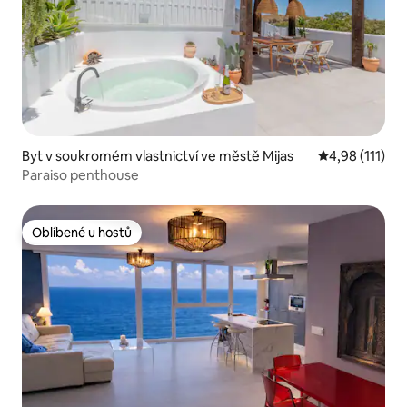
Byt v soukromém vlastnictví ve městě Mijas
Průměrné hodn
4,98 (111)
Paraiso penthouse
Oblíbené u hostů
Oblíbené u hostů