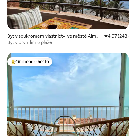
Byt v soukromém vlastnictví ve městě Almuñ
Průměrné hodno
4,97 (248)
écar
Byt v první linii u pláže
Oblíbené u hostů
Nejlepší v kategorii Oblíbené u hostů