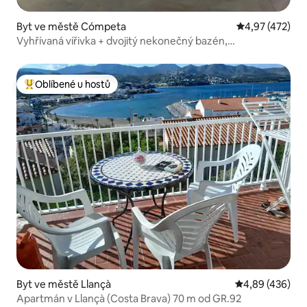
Byt ve městě Cómpeta
Průměrné hodn
4,97 (472)
Vyhřívaná vířivka + dvojitý nekonečný bazén,
2ThinkersINN
Oblíbené u hostů
Nejlepší v kategorii Oblíbené u hostů
Byt ve městě Llançà
Průměrné hodno
4,89 (436)
Apartmán v Llançà (Costa Brava) 70 m od GR.92