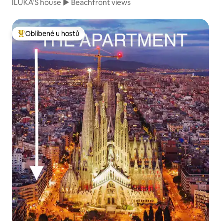
ILUKA'S house ► Beachfront views
Oblíbené u hostů
Nejlepší v kategorii Oblíbené u hostů