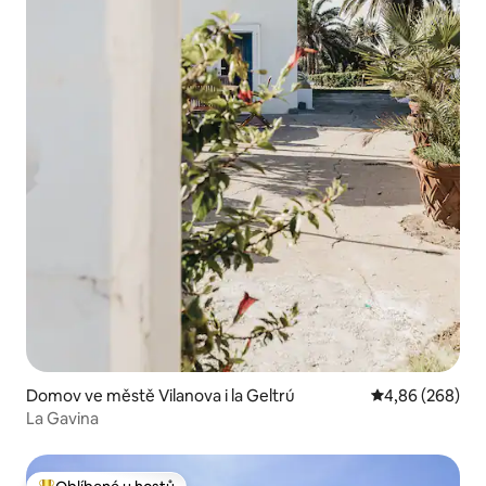
Domov ve městě Vilanova i la Geltrú
Průměrné hodno
4,86 (268)
La Gavina