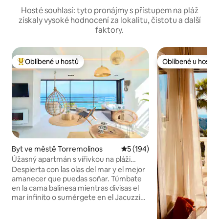
Hosté souhlasí: tyto pronájmy s přístupem na pláž
získaly vysoké hodnocení za lokalitu, čistotu a další
faktory.
Oblíbené u hostů
Oblíbené u hostů
Nejlepší v kategorii Oblíbené u hostů
Oblíbené u hostů
Byt ve městě Torremolinos
Průměrné hodnocení 5 z 5, 
5 (194)
Úžasný apartmán s vířivkou na pláži
Savanna
Despierta con las olas del mar y el mejor
amanecer que puedas soñar. Túmbate
en la cama balinesa mientras divisas el
mar infinito o sumérgete en el Jacuzzi
climatizado mientras te tomas una copa
de cava. El Savanna Beach está pensado