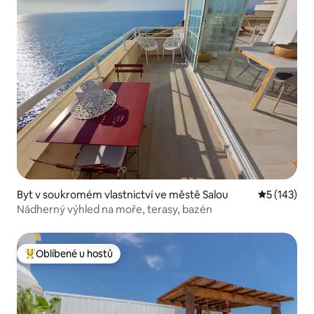
Byt v soukromém vlastnictví ve městě Salou
Průměrné h
5 (143)
Nádherný výhled na moře, terasy, bazén
Oblíbené u hostů
Nejlepší v kategorii Oblíbené u hostů