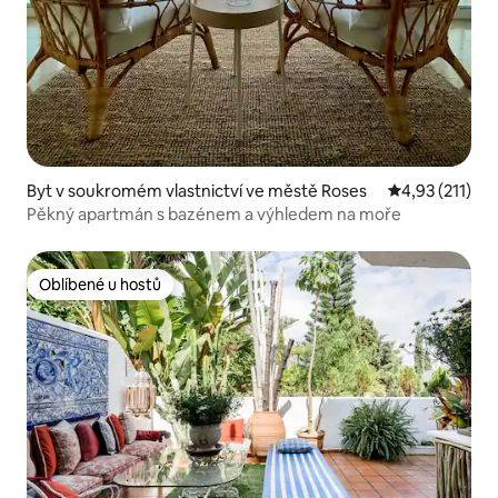
Byt v soukromém vlastnictví ve městě Roses
Průměrné hodn
4,93 (211)
Pěkný apartmán s bazénem a výhledem na moře
Oblíbené u hostů
Oblíbené u hostů