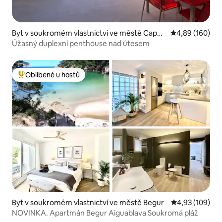
Byt v soukromém vlastnictví ve městě Cape
Průměrné hodno
4,89 (160)
Palos
Úžasný duplexní penthouse nad útesem
Oblíbené u hostů
Nejlepší v kategorii Oblíbené u hostů
Byt v soukromém vlastnictví ve městě Begur
Průměrné hodn
4,93 (109)
NOVINKA. Apartmán Begur Aiguablava Soukromá pláž