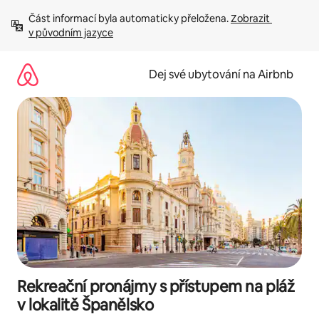
Přeskočit
Část informací byla automaticky přeložena. 
Zobrazit 
na
v původním jazyce
obsah
Dej své ubytování na Airbnb
Rekreační pronájmy s přístupem na pláž
v lokalitě Španělsko