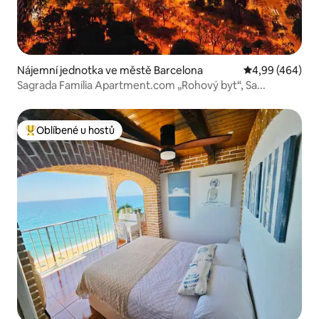
Nájemní jednotka ve městě Barcelona
Průměrné hodno
4,99 (464)
Sagrada Familia Apartment.com „Rohový byt“, Sa...
Oblíbené u hostů
Nejlepší v kategorii Oblíbené u hostů