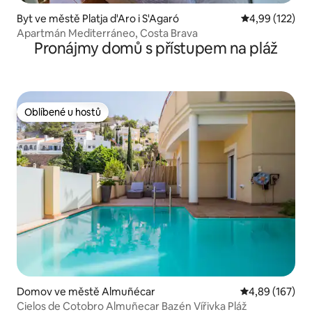
Byt ve městě Platja d'Aro i S'Agaró
Průměrné hodn
4,99 (122)
Apartmán Mediterráneo, Costa Brava
Pronájmy domů s přístupem na pláž
Oblíbené u hostů
Oblíbené u hostů
Domov ve městě Almuñécar
Průměrné hodn
4,89 (167)
Cielos de Cotobro Almuñecar Bazén Vířivka Pláž