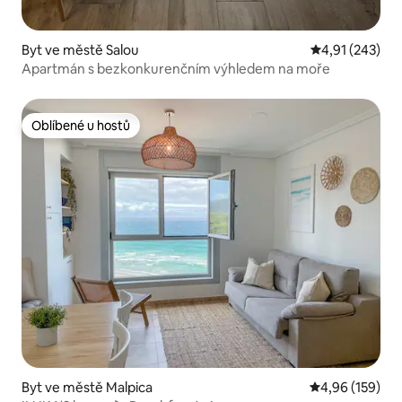
Byt ve městě Salou
Průměrné hodn
4,91 (243)
Apartmán s bezkonkurenčním výhledem na moře
Oblíbené u hostů
Oblíbené u hostů
Byt ve městě Malpica
Průměrné hodn
4,96 (159)