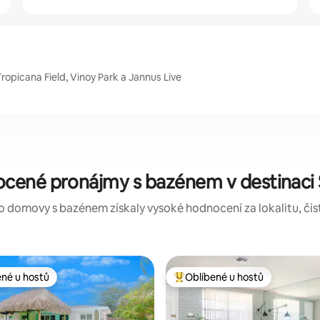
Tropicana Field, Vinoy Park a Jannus Live
cené pronájmy s bazénem v destinaci 
o domovy s bazénem získaly vysoké hodnocení za lokalitu, čist
ené u hostů
Oblíbené u hostů
 v kategorii Oblíbené u hostů
Nejlepší v kategorii Oblíbené u 