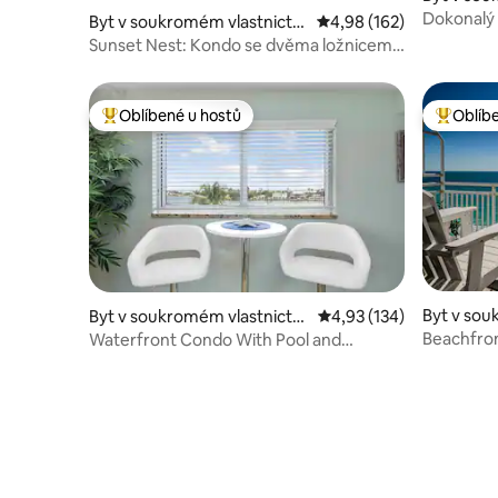
ve městě 
Dokonalý 
Byt v soukromém vlastnictví
Průměrné hodnocení 4,9
4,98 (162)
ve městě Treasure Island
Sunset Nest: Kondo se dvěma ložnicemi
a výhledem na západ slunce
Oblíbené u hostů
Oblíb
Nejlepší v kategorii Oblíbené u hostů
Nejlepší
Byt v sou
Byt v soukromém vlastnictví
Průměrné hodnocení 4,
4,93 (134)
ve městě
ve městě Treasure Island
Beachfron
Waterfront Condo With Pool and
Penthous
Multiple Views!