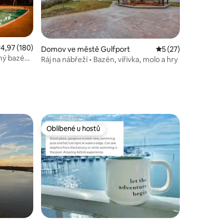
růměrné hodnocení 4,97 z 5, 180 hodnocení
4,97 (180)
Domov ve městě Gulfport
Průměrné hodnocen
5 (27)
aný bazén /
Ráj na nábřeží • Bazén, vířivka, molo a hry
Oblíbené u hostů
Oblíbené u hostů