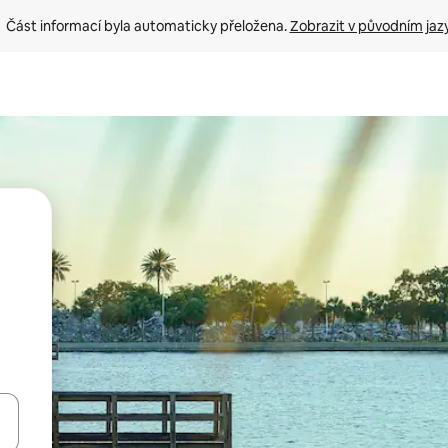
Část informací byla automaticky přeložena. 
Zobrazit v původním jaz
ázet pomocí šipek nahoru a dolů, dotykem nebo přejetím prstem.