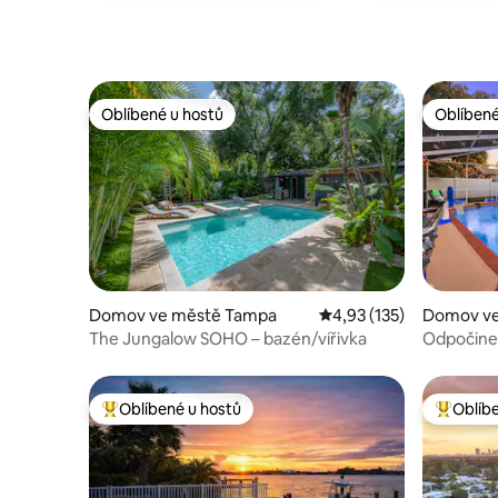
Oblíbené u hostů
Oblíbené
Oblíbené u hostů
Oblíbené
Domov ve městě Tampa
Průměrné hodnocení 4,
4,93 (135)
Domov ve 
rk
The Jungalow SOHO – bazén/vířivka
Odpočine
HTD – her
Oblíbené u hostů
Oblíb
Nejlepší v kategorii Oblíbené u hostů
Nejlepší