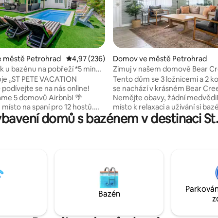
,9 z 5, 105 hodnocení
 městě Petrohrad
Průměrné hodnocení 4,97 z 5, 236 hodnocení
4,97 (236)
Domov ve městě Petrohrad
 u bazénu na pobřeží *5 minut
Zimuj v našem domově Bear C
Madeira Beach Sand
uje „ST PETE VACATION
Tento dům se 3 ložnicemi a 2 
podívejte se na nás online!
se nachází v krásném Bear Cre
áme 5 domovů Airbnb! 🌴
Nemějte obavy, žádní medvědi!
 místo na spaní pro 12 hostů.
místo k relaxaci a užívání si baz
bavení domů s bazénem v destinaci St
 VYBAVENÍ: * koktejlový bazén
klidné a bezpečné čtvrti. Vedle 
vodou (volitelný ohřívač
Trail, 40 mil dlouhé zpevněné s
 nadrozměrná šachovnice *
Skvělé pro pěší, běhání a jízdu n
hniště * velká tiki chata
Můžete jet na kole do centra m
ným posezením a venkovní
nebo 4,6 mil na pláže. Máme kola a pro ty
* dostatek nábytku u bazénu *
dobrodružnější máme kajaky, k
 se 3 jamkami LOKALITA: •
můžete použít. Dům disponuje stabilním
each ~ 5 minut • Walmart,
vysokorychlostním internetem
Parkován
e + kavárna ~3 minuty • John's
blízkosti skvělých restaurací, lé
Bazén
z
age a promenáda ~ 8 minut •
supermarketů a kaváren.
t. Pete ~ 25 minut