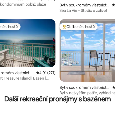
St. Pete Beach
kondominium poblíž pláže
8 z 5, 162 hodnocení
Byt v soukromém vlastnictví
P
ve městě Petrohrad
Sea La Vie – Studio u zálivu!
ené u hostů
Oblíbené u hostů
 v kategorii Oblíbené u hostů
Nejlepší v kategorii Oblíbené u 
kromém vlastnictví
Průměrné hodnocení 4,91 z 5, 271 hodnocení
4,91 (271)
93 z 5, 134 hodnocení
 Sunset Beach
t Treasure Island | Bazén |
e
Byt v soukromém vlastnictví
P
ve městě Petrohrad
Byt v nejvyšším patře, výhled n
Další rekreační pronájmy s bazénem
soukromý balkon