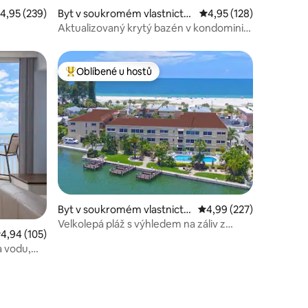
růměrné hodnocení 4,95 z 5, 239 hodnocení
4,95 (239)
Byt v soukromém vlastnictví
Průměrné hodnocení 4,
4,95 (128)
ve městě Petrohrad
Aktualizovaný krytý bazén v kondominiu
- soukromý balkon
Oblíbené u hostů
hostů
Nejlepší v kategorii Oblíbené u hostů
Byt v soukromém vlastnictví
Průměrné hodnocení 4,
4,99 (227)
ve městě Treasure Island
Velkolepá pláž s výhledem na záliv z
růměrné hodnocení 4,94 z 5, 105 hodnocení
4,94 (105)
tohoto rezortu.
a vodu,