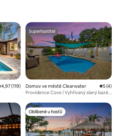
Superhostitel
hostů
Superhostitel
růměrné hodnocení 4,97 z 5, 119 hodnocení
4,97 (119)
Domov ve městě Clearwater
Průměrné hodnoce
5 (4)
Providence Cove | Vyhřívaný slaný bazén
• Pro 12 osob
Oblíbené u hostů
Oblíbené u hostů