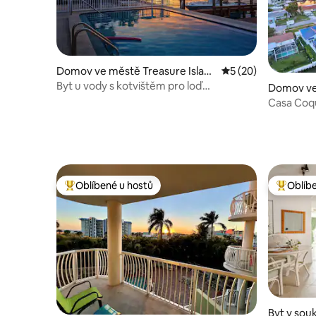
Domov ve městě Treasure Islan
Průměrné hodnocení
5 (20)
d
Byt u vody s kotvištěm pro loď
Domov ve
a rybářským můstkem
Casa Coqu
lodní výt
Oblíbené u hostů
Oblíb
Nejlepší v kategorii Oblíbené u hostů
Nejlepší
Byt v sou