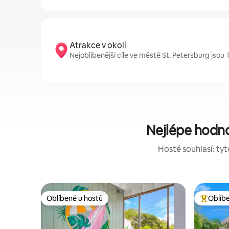
Atrakce v okolí
Nejoblíbenější cíle ve městě St. Petersburg jsou 
Nejlépe hodno
Hosté souhlasí: tyt
Oblíbené u hostů
Oblíb
Oblíbené u hostů
Nejlepší