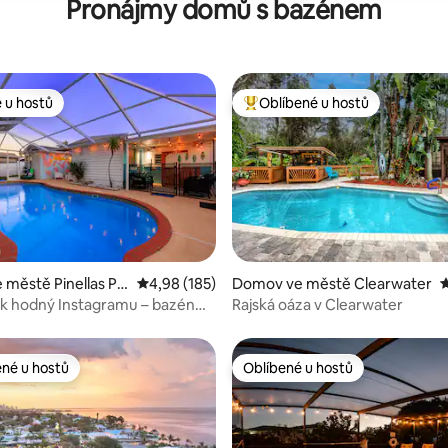
Pronájmy domů s bazénem
 u hostů
Oblíbené u hostů
 u hostů
Nejlepší v kategorii Oblíbené u 
93 z 5, 135 hodnocení
městě Pinellas Pa
Průměrné hodnocení 4,98 z 5, 185 hodnocení
4,98 (185)
Domov ve městě Clearwater
P
k hodný Instagramu – bazén
Rajská oáza v Clearwater
na – golf
ené u hostů
Oblíbené u hostů
 v kategorii Oblíbené u hostů
Oblíbené u hostů