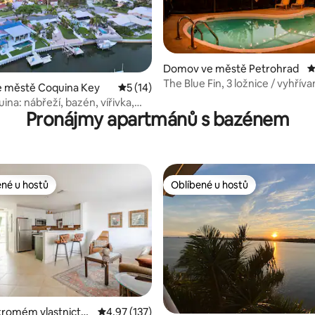
Domov ve městě Petrohrad
P
 5 z 5, 20 hodnocení
The Blue Fin, 3 ložnice / vyhřív
 městě Coquina Key
Průměrné hodnocení 5 z 5, 14 hodnocení
5 (14)
XBOX
ina: nábřeží, bazén, vířivka,
Pronájmy apartmánů s bazénem
ah
ené u hostů
Oblíbené u hostů
 v kategorii Oblíbené u hostů
Oblíbené u hostů
kromém vlastnictví
Průměrné hodnocení 4,97 z 5, 137 hodnocení
4,97 (137)