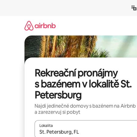
Přeskočit
na
obsah
Rekreační pronájmy
s bazénem v lokalitě St.
Petersburg
Najdi jedinečné domovy s bazénem na Airbnb
a zarezervuj si pobyt
Lokalita
Až budou výsledky k dispozici, můžeš si je proch