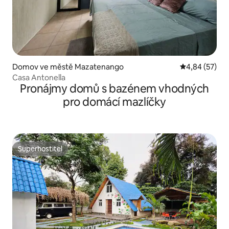
Domov ve městě Mazatenango
Průměrné hod
4,84 (57)
Casa Antonella
Pronájmy domů s bazénem vhodných
pro domácí mazlíčky
Superhostitel
Superhostitel