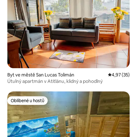
Byt ve městě San Lucas Tolimán
Průměrné hod
4,97 (35)
Útulný apartmán v Atitlánu, klidný a pohodlný
Oblíbené u hostů
Oblíbené u hostů