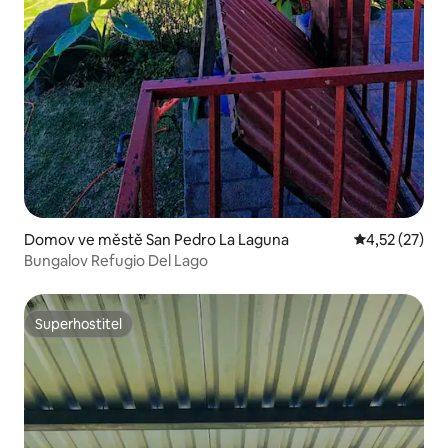
Domov ve městě San Pedro La Laguna
Průměrné hod
4,52 (27)
Bungalov Refugio Del Lago
Superhostitel
Superhostitel