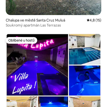
Chalupa ve městě Santa Cruz Muluá
Průměrné ho
4,8 (15)
Soukromý apartmán Las Terrazas
Oblíbené u hostů
Oblíbené u hostů