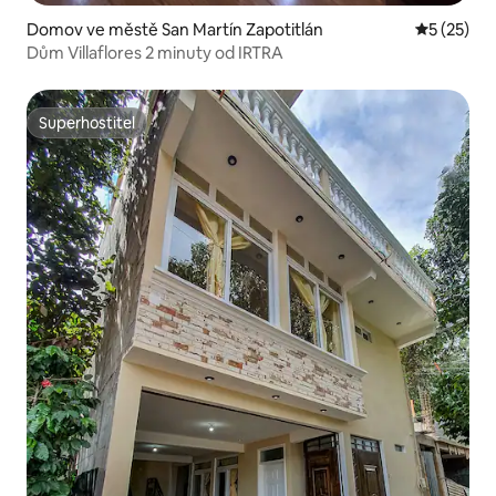
Domov ve městě San Martín Zapotitlán
Průměrné 
5 (25)
Dům Villaflores 2 minuty od IRTRA
Superhostitel
Superhostitel