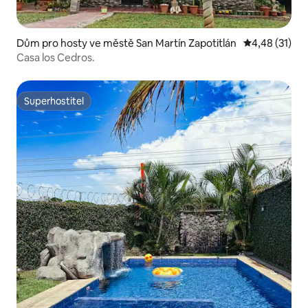
Dům pro hosty ve městě San Martín Zapotitlán
Průměrné hod
4,48 (31)
Casa los Cedros.
Superhostitel
Superhostitel