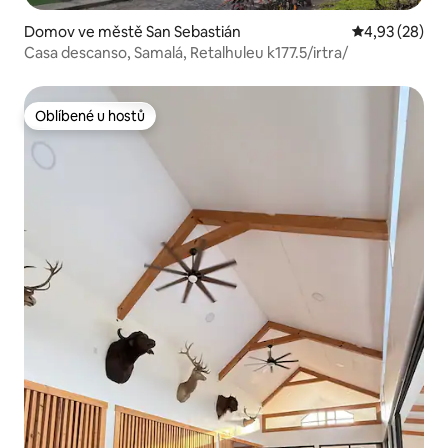
Domov ve městě San Sebastián
Průměrné hod
4,93 (28)
Casa descanso, Samalá, Retalhuleu k177.5/irtra/
Oblíbené u hostů
Oblíbené u hostů