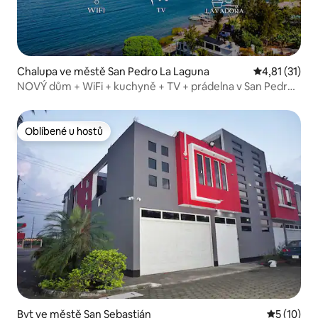
Chalupa ve městě San Pedro La Laguna
Průměrné hod
4,81 (31)
NOVÝ dům + WiFi + kuchyně + TV + prádelna v San Pedro
La Laguna
Oblíbené u hostů
Oblíbené u hostů
Byt ve městě San Sebastián
Průměrné 
5 (10)