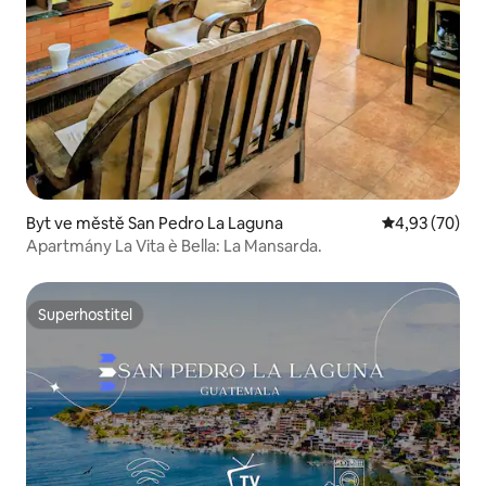
Byt ve městě San Pedro La Laguna
Průměrné hod
4,93 (70)
Apartmány La Vita è Bella: La Mansarda.
Superhostitel
Superhostitel