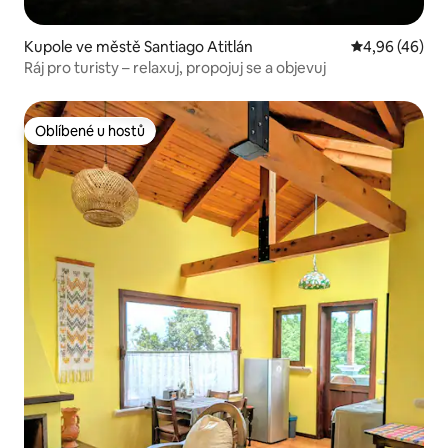
Kupole ve městě Santiago Atitlán
Průměrné hod
4,96 (46)
Ráj pro turisty – relaxuj, propojuj se a objevuj
Oblíbené u hostů
Oblíbené u hostů