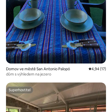
Domov ve městě San Antonio Palopó
Průměrné hod
4,94 (17)
dům s výhledem na jezero
Superhostitel
Superhostitel