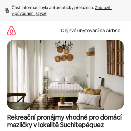
Přeskočit
Část informací byla automaticky přeložena. 
Zobrazit 
na
v původním jazyce
obsah
Dej své ubytování na Airbnb
Rekreační pronájmy vhodné pro domácí
mazlíčky v lokalitě Suchitepéquez