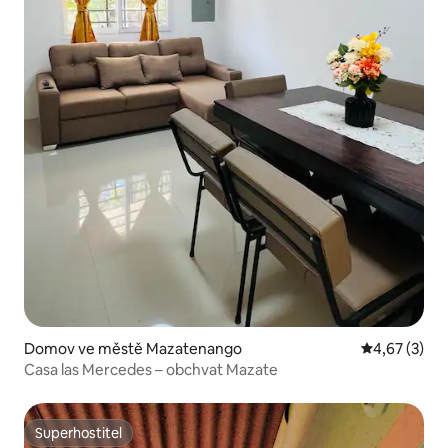
Domov ve městě Mazatenango
Průměrné ho
4,67 (3)
Casa las Mercedes – obchvat Mazate
Superhostitel
Superhostitel