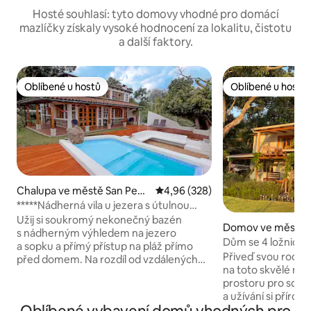
Hosté souhlasí: tyto domovy vhodné pro domácí
mazlíčky získaly vysoké hodnocení za lokalitu, čistotu
a další faktory.
Oblíbené u hostů
Oblíbené u hostů
Oblíbené u hostů
Oblíbené u hostů
Chalupa ve městě San Pedr
Průměrné hodnocení 4,96 z 5, 3
4,96 (328)
o La Laguna
*****Nádherná vila u jezera s útulnou
pláží
Užij si soukromý nekonečný bazén
Domov ve městě S
s nádherným výhledem na jezero
titlán
Dům se 4 ložnicem
a sopku a přímý přístup na pláž přímo
výhled na jezero
Přiveď svou rodin
před domem. Na rozdíl od vzdálených
na toto skvělé mí
pronájmů se La Casa Bonita del Lago
prostoru pro sdílen
nachází v San Pedro La Laguna,
a užívání si přírod
nejpřívětivějším městě u jezera, s
zrekonstruovaný a