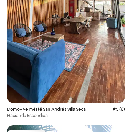
Domov ve městě San Andrés Villa Seca
Průměrné
5 (6)
Hacienda Escondida