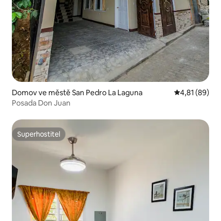
Domov ve městě San Pedro La Laguna
Průměrné hod
4,81 (89)
Posada Don Juan
Superhostitel
Superhostitel