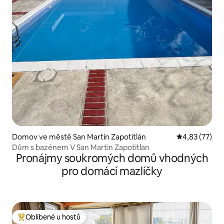
Domov ve městě San Martín Zapotitlán
Průměrné hod
4,83 (77)
Dům s bazénem V San Martin Zapotitlan
Pronájmy soukromých domů vhodných
pro domácí mazlíčky
Oblíbené u hostů
Nejlepší v kategorii Oblíbené u hostů