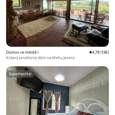
Domov ve městě I
Průměrné hodn
4,79 (136)
Krásný prostorný dům na břehu jezera
Superhostitel
Superhostitel