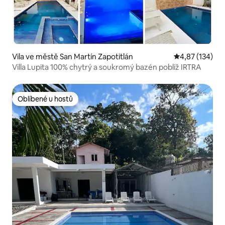
Vila ve městě San Martín Zapotitlán
Průměrné hodn
4,87 (134)
Villa Lupita 100% chytrý a soukromý bazén poblíž IRTRA
Oblíbené u hostů
Oblíbené u hostů