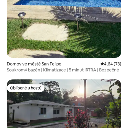
Domov ve městě San Felipe
Průměrné hod
4,64 (73)
Soukromý bazén | Klimatizace | 5 minut IRTRA | Bezpečné
Oblíbené u hostů
Oblíbené u hostů