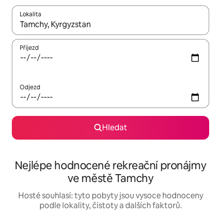
Lokalita
Až budou výsledky k dispozici, můžeš si je procházet pomocí š
Příjezd
Odjezd
Hledat
Nejlépe hodnocené rekreační pronájmy
ve městě Tamchy
Hosté souhlasí: tyto pobyty jsou vysoce hodnoceny
podle lokality, čistoty a dalších faktorů.