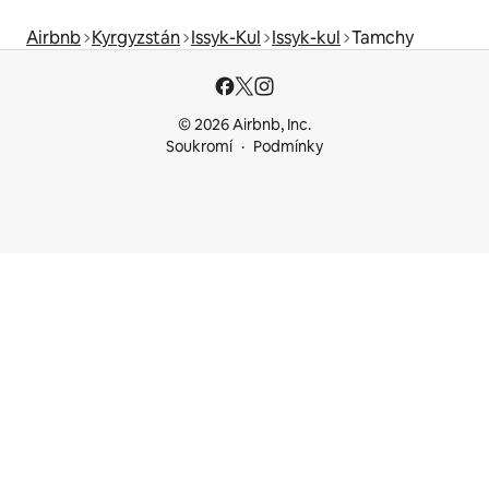
Airbnb
Kyrgyzstán
Issyk-Kul
Issyk-kul
Tamchy
© 2026 Airbnb, Inc.
Soukromí
Podmínky