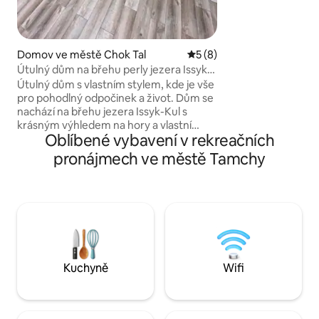
zanechat problémy
nabité sluncem, p
čerstvým vzduche
že mám staré a nov
Domov ve městě Chok Tal
Průměrné hodnocení 5 z 5
5 (8)
Útulný dům na břehu perly jezera Issyk-
Kul
Útulný dům s vlastním stylem, kde je vše
pro pohodlný odpočinek a život. Dům se
nachází na břehu jezera Issyk-Kul s
krásným výhledem na hory a vlastní
Oblíbené vybavení v rekreačních
pozemek. Dům má 2 ložnice, předsíň je
kombinována s kuchyní, toaletou se
pronájmech ve městě Tamchy
sprchovým koutem, terasou a spoustou
nábytku pro pohodlné umístění věcí. V
kuchyni a spotřebičích je všechno,
dokonce i myčka nádobí a gril. Na území
chaty se nacházejí horké prameny,
hřiště, sportovní hřiště a nejlepší místo
pro rybaření. Rozloha je 68 metrů
čtverečních
Kuchyně
Wifi