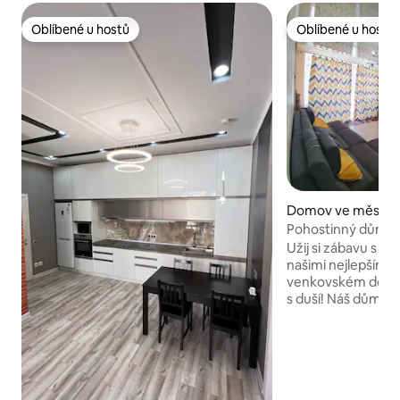
Oblíbené u hostů
Oblíbené u hostů
Oblíbené u hostů
Oblíbené u hostů
Domov ve městě C
Pohostinný dům na
Užij si zábavu s celou 
našimi nejlepšími 
venkovském domě,
s duší! Náš dům má
se širokou 3metr
je obrovský ručně
příjemná setkání. 
plný květin a rostli
minutu od domu. I