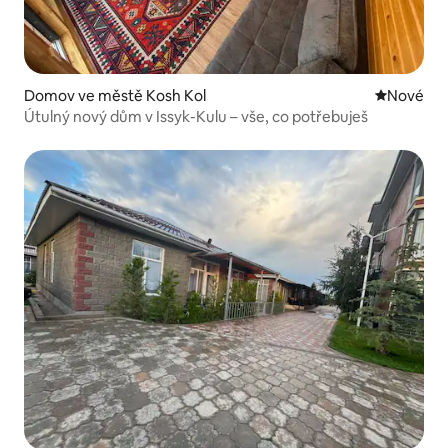
Domov ve městě Kosh Kol
Nové ubyt
Nové
Útulný nový dům v Issyk-Kulu – vše, co potřebuješ