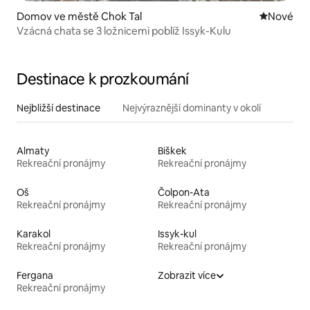
Domov ve městě Chok Tal
Nové ubyt
Nové
Vzácná chata se 3 ložnicemi poblíž Issyk-Kulu
Destinace k prozkoumání
Nejbližší destinace
Nejvýraznější dominanty v okolí
Almaty
Biškek
Rekreační pronájmy
Rekreační pronájmy
Oš
Čolpon-Ata
Rekreační pronájmy
Rekreační pronájmy
Karakol
Issyk-kul
Rekreační pronájmy
Rekreační pronájmy
Fergana
Zobrazit více
Rekreační pronájmy