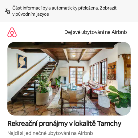
Přeskočit
Část informací byla automaticky přeložena. 
Zobrazit 
na
v původním jazyce
obsah
Dej své ubytování na Airbnb
Rekreační pronájmy v lokalitě Tamchy
Najdi si jedinečné ubytování na Airbnb