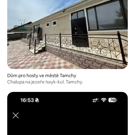
Dům pro hosty ve městě Tamchy
Chalupa na jezeře Issyk-kul. Tamchy.