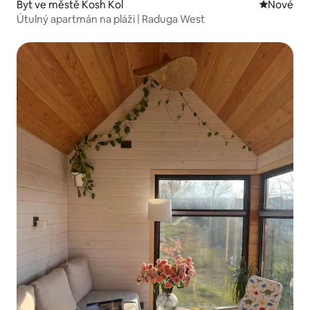
Byt ve městě Kosh Kol
Nové ubyt
Nové
Útulný apartmán na pláži | Raduga West