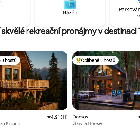
Parkován
Bazén
z
í skvělé rekreační pronájmy v destinaci 
 u hostů
Oblíbené u hostů
 u hostů
Nejlepší v kategorii Oblíbené u 
 5 z 5, 92 hodnocení
Domov
Průměrné hodnocení 4,91 z 5, 11 hodnocení
4,91 (11)
Gawra House
cza Polana