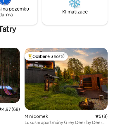
také dřevěnou chladicí terasu. Vítej na
našem kopci.
í na pozemku
Klimatizace
darma
Tatry
Oblíbené u hostů
hostů
Nejlepší v kategorii Oblíbené u hostů
Průměrné hodnocení 4,97 z 5, 68 hodnocení
4,97 (68)
Mini domek
Průměrné hodnoce
5 (8)
Luxusní apartmány Grey Deer by Deer
Hills