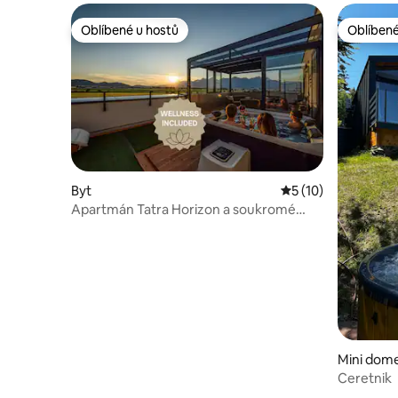
Oblíbené u hostů
Oblíbené
Oblíbené u hostů
Oblíbené
Byt
Průměrné hodnocen
5 (10)
Apartmán Tatra Horizon a soukromé
wellness
Mini dom
Ceretnik