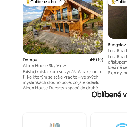
Oblíbené u hostů
Oblíb
Nejlepší v kategorii Oblíbené u hostů
Nejlepší
Bungalov
Lost Roa
Lost Road
Domov
Průměrné hodnocen
5 (10)
přístupem
Alpen House Sky View
Ideálně s
Existují místa, kam se vydáš. A pak jsou tu
Pieniny, n
ti, ke kterým se stále vracíte – ve svých
místo, kd
myšlenkách dlouho poté, co jste odešli.
s přírodo
Alpen House Dursztyn spadá do druhé
po západ 
Oblíbené v
kategorie. Nachází se mimo vyšlapané
jsou plně
cesty, je obklopen lesy a pastvinami
společné bydlení. Kaž
a nabízí ničím nerušený výhled na Pieniny
pohodlnou
a horu Žar. Poskytuje něco, co je stále
prádlem a
obtížnější zažít: ticho, prostor
nádherným 
a opravdový klid. Rána tady začínají
Mocca Maste
prosvětlením, které proudí velkými okny,
Vás zvem