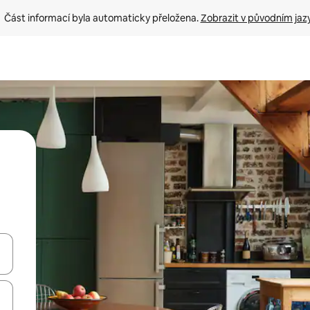
Část informací byla automaticky přeložena. 
Zobrazit v původním jaz
ázet pomocí šipek nahoru a dolů, dotykem nebo přejetím prstem.