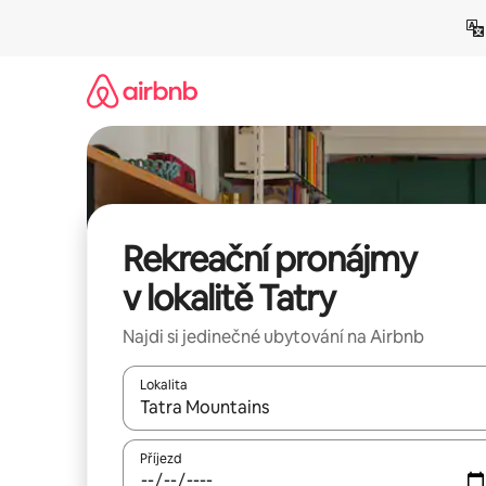
Přeskočit
na
obsah
Rekreační pronájmy
v lokalitě Tatry
Najdi si jedinečné ubytování na Airbnb
Lokalita
Až budou výsledky k dispozici, můžeš si je proch
Příjezd