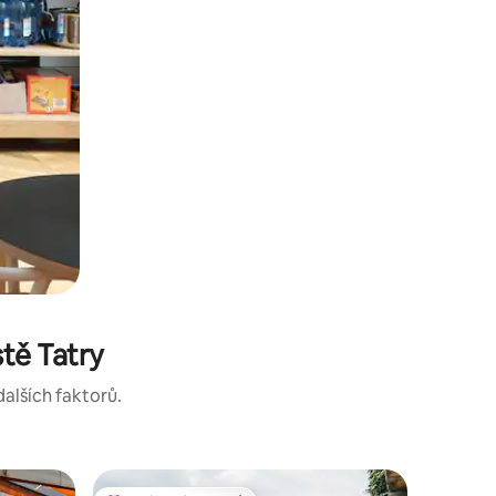
tě Tatry
dalších faktorů.
Srub