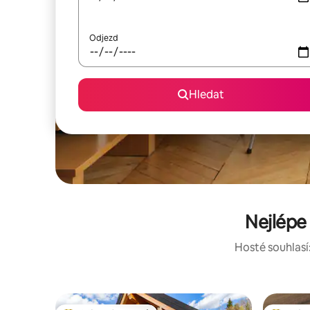
Odjezd
Hledat
Nejlépe
Hosté souhlasí: