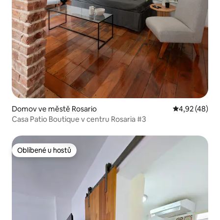
Domov ve městě Rosario
Průměrné hod
4,92 (48)
Casa Patio Boutique v centru Rosaria #3
Oblíbené u hostů
Oblíbené u hostů