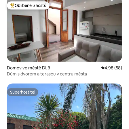
Oblíbené u hostů
Nejlepší v kategorii Oblíbené u hostů
Domov ve městě DLB
Průměrné hodn
4,98 (58)
Dům s dvorem a terasou v centru města
Superhostitel
Superhostitel