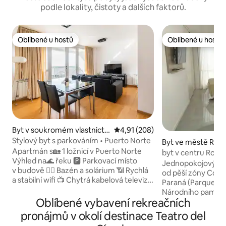
podle lokality, čistoty a dalších faktorů.
Oblíbené u hostů
Oblíbené u hostů
Oblíbené u hostů
Oblíbené u hostů
Byt v soukromém vlastnictví
Průměrné hodnocení 4,91 z 5, 
4,91 (208)
ve městě Rosario
Stylový byt s parkováním • Puerto Norte
Byt ve městě Rosa
Apartmán s🏡 1 ložnicí v Puerto Norte
byt v centru Rosar
Výhled na🌊 řeku 🅿 Parkovací místo
Jednopokojový byt
v budově 🏊‍♂️ Bazén a solárium 📶 Rychlá
od pěší zóny Córd
a stabilní wifi 📺 Chytrá kabelová televize
Paraná (Parque Es
☕ Nespresso a plně vybavená kuchyně
Národního památníku vl
🍽 Mikrovlnná trouba, trouba, lednice,
Oblíbené vybavení rekreačních
parkování vedle bu
nádobí Polštáře z😴 paměťové pěny 🛁
v samotném bloku 
pronájmů v okolí destinace Teatro del
Plně vybavená koupelna s vanou ❄
jednotka je nová, 