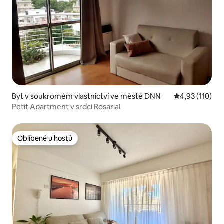
Byt v soukromém vlastnictví ve městě DNN
Průměrné hodn
4,93 (110)
Petit Apartment v srdci Rosaria!
Oblíbené u hostů
Oblíbené u hostů