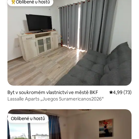
Oblíbené u hostů
Nejlepší v kategorii Oblíbené u hostů
Byt v soukromém vlastnictví ve městě BKF
Průměrné hod
4,99 (73)
Lassalle Aparts „Juegos Suramericanos2026“
Oblíbené u hostů
Oblíbené u hostů