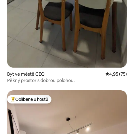
Byt ve městě CEQ
Průměrné hod
4,95 (75)
Pěkný prostor s dobrou polohou.
Oblíbené u hostů
Nejlepší v kategorii Oblíbené u hostů