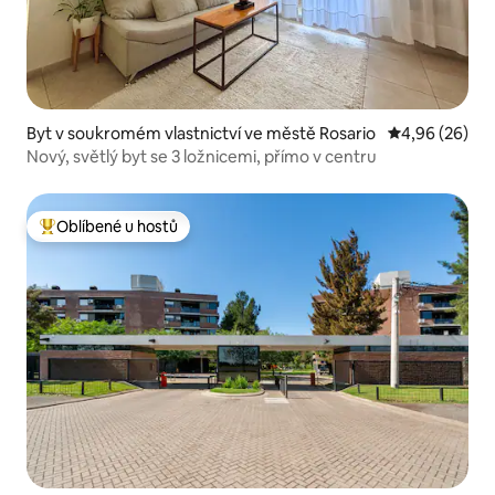
Byt v soukromém vlastnictví ve městě Rosario
Průměrné hodn
4,96 (26)
Nový, světlý byt se 3 ložnicemi, přímo v centru
Oblíbené u hostů
Nejlepší v kategorii Oblíbené u hostů