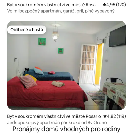
Byt v soukromém vlastnictví ve městě Rosari
Průměrné hodn
4,95 (120)
o
Velmi bezpečný apartmán, garáž, gril, plně vybavený
Oblíbené u hostů
Oblíbené u hostů
Byt v soukromém vlastnictví ve městě Rosario
Průměrné hodn
4,82 (119)
Jednopokojový apartmán pár kroků od Bv Oroño
Pronájmy domů vhodných pro rodiny