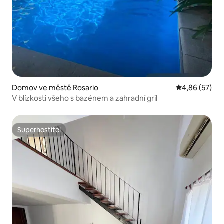
Domov ve městě Rosario
Průměrné hod
4,86 (57)
V blízkosti všeho s bazénem a zahradní gril
Superhostitel
Superhostitel