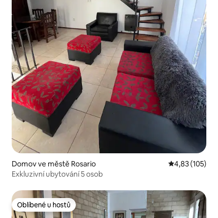
Domov ve městě Rosario
Průměrné hodn
4,83 (105)
Exkluzivní ubytování 5 osob
Oblíbené u hostů
Oblíbené u hostů