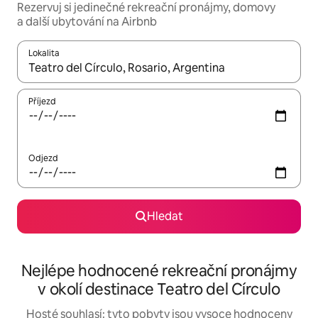
Rezervuj si jedinečné rekreační pronájmy, domovy
a další ubytování na Airbnb
Lokalita
Až budou výsledky k dispozici, můžeš si je procházet pomocí š
Příjezd
Odjezd
Hledat
Nejlépe hodnocené rekreační pronájmy
v okolí destinace Teatro del Círculo
Hosté souhlasí: tyto pobyty jsou vysoce hodnoceny