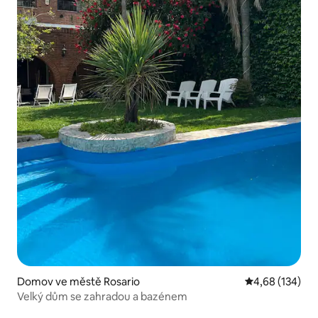
Domov ve městě Rosario
Průměrné hodn
4,68 (134)
Velký dům se zahradou a bazénem