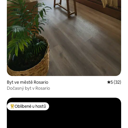
Byt ve městě Rosario
Průměrné 
5 (32)
Dočasný byt v Rosario
Oblíbené u hostů
Nejlepší v kategorii Oblíbené u hostů