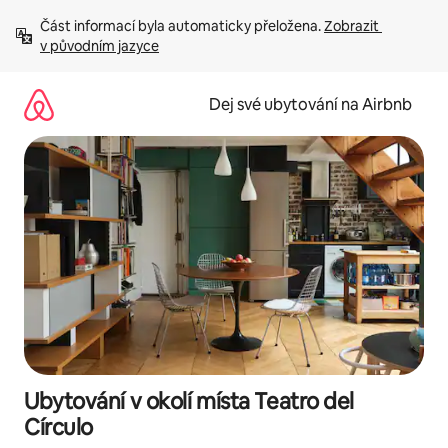
Přeskočit
Část informací byla automaticky přeložena. 
Zobrazit 
na
v původním jazyce
obsah
Dej své ubytování na Airbnb
Ubytování v okolí místa Teatro del
Círculo