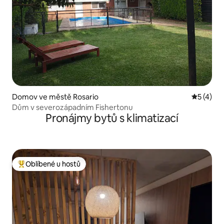
Domov ve městě Rosario
Průměrné
5 (4)
Dům v severozápadním Fishertonu
Pronájmy bytů s klimatizací
Oblíbené u hostů
Nejlepší v kategorii Oblíbené u hostů