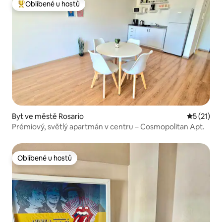
Oblíbené u hostů
Nejlepší v kategorii Oblíbené u hostů
Byt ve městě Rosario
Průměrné 
5 (21)
Prémiový, světlý apartmán v centru – Cosmopolitan Apt.
Oblíbené u hostů
Oblíbené u hostů