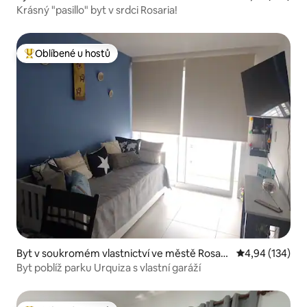
Krásný "pasillo" byt v srdci Rosaria!
Oblíbené u hostů
Nejlepší v kategorii Oblíbené u hostů
Byt v soukromém vlastnictví ve městě Rosari
Průměrné hodn
4,94 (134)
o
Byt poblíž parku Urquiza s vlastní garáží