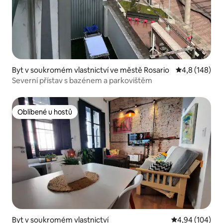
Byt v soukromém vlastnictví ve městě Rosario
Průměrné hod
4,8 (148)
Severní přístav s bazénem a parkovištěm
Oblíbené u hostů
Oblíbené u hostů
Byt v soukromém vlastnictví
Průměrné hodno
4,94 (104)