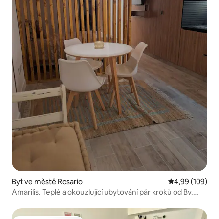
Byt ve městě Rosario
Průměrné hodno
4,99 (109)
Amarilis. Teplé a okouzlující ubytování pár kroků od Bv.
Oroño