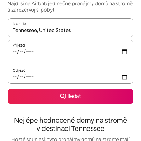
Najdi si na Airbnb jedinečné pronájmy domů na stromě
a zarezervuj si pobyt
Lokalita
Až budou výsledky k dispozici, můžeš si je procházet pomocí š
Příjezd
Odjezd
Hledat
Nejlépe hodnocené domy na stromě
v destinaci Tennessee
Hosté souhlasí: tyto pronájmy domů na stromě mají