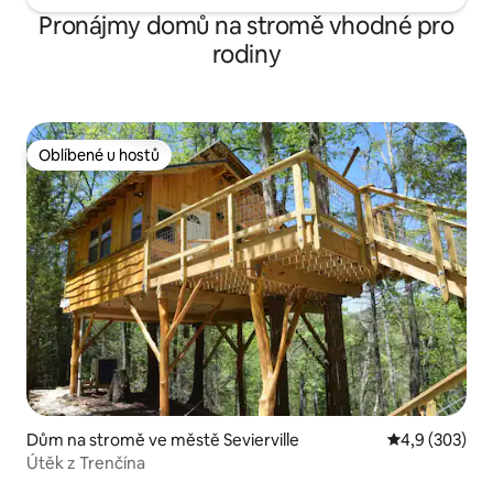
Pronájmy domů na stromě vhodné pro
rodiny
Oblíbené u hostů
Oblíbené u hostů
Dům na stromě ve městě Sevierville
Průměrné hod
4,9 (303)
Útěk z Trenčína