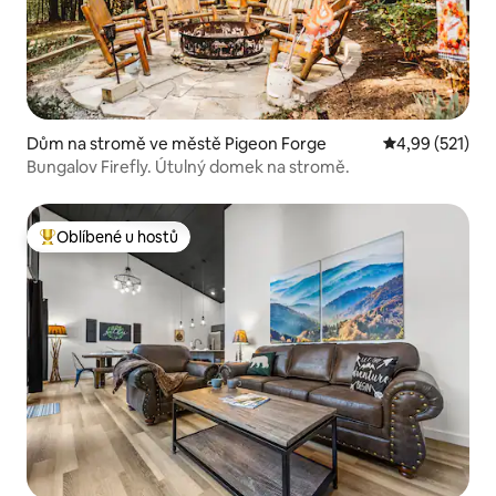
Dům na stromě ve městě Pigeon Forge
Průměrné hodn
4,99 (521)
Bungalov Firefly. Útulný domek na stromě.
Oblíbené u hostů
Nejlepší v kategorii Oblíbené u hostů