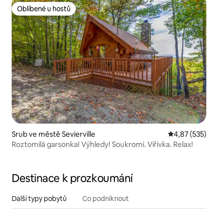
Oblíbené u hostů
Oblíbené u hostů
Srub ve městě Sevierville
Průměrné hodn
4,87 (535)
Roztomilá garsonka! Výhledy! Soukromí. Vířivka. Relax!
Destinace k prozkoumání
Další typy pobytů
Co podniknout