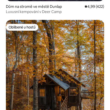
Dům na stromě ve městě Dunlap
Průměrné hodn
4,99 (422)
Luxusní kempování v Deer Camp
Oblíbené u hostů
Oblíbené u hostů