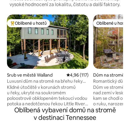
vysoké hodnocení za lokalitu, čistotu a další faktory.
Oblíbené u hostů
Oblíbené u hostů
Nejlepší v kategorii Oblíbené u hostů
Oblíbené u hostů
Srub ve městě Walland
Průměrné hodnocení 4,96 z 5, 
4,96 (117)
Dům na stromě ve
oomington Spring
Luxusní dům na stromě na břehu řeky
Romantický dům n
Great Smoky Mountain
vířivkou a ohniště
Klidné útočiště v korunách stromů
Dům ve stromě, kt
u řeky, ukryté na soukromém
nad zemí v lesích 
poloostrově obklopeném tekoucí vodou
kam se chodí oslav
potoka a nedotčenou řekou Little River,
o ruku, narozeniny
Oblíbená vybavení domů na stromě
11 mil od GSMNP. Tento luxusní dům na
že jste si konečně 
stromě je postaven na obrovských
odpočinek. Dům ru
v destinaci Tennessee
12 x 12palcových trámech a je ve výšce
řemeslníci a je v
více než 18 stop. Mezi vybavení patří
z roku 1848 a 100 