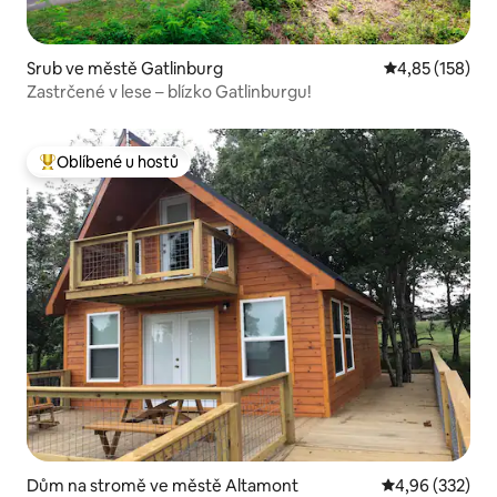
Srub ve městě Gatlinburg
Průměrné hodn
4,85 (158)
Zastrčené v lese – blízko Gatlinburgu!
Oblíbené u hostů
Nejlepší v kategorii Oblíbené u hostů
Dům na stromě ve městě Altamont
Průměrné hodno
4,96 (332)