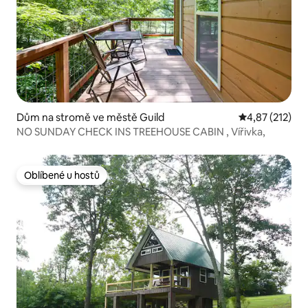
Dům na stromě ve městě Guild
Průměrné hodn
4,87 (212)
NO SUNDAY CHECK INS TREEHOUSE CABIN , Vířivka,
Oblíbené u hostů
Oblíbené u hostů