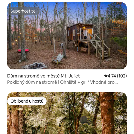
Superhostitel
Superhostitel
Dům na stromě ve městě Mt. Juliet
Průměrné hodn
4,74 (102)
Poklidný dům na stromě | Ohniště + gril* Vhodné pro
domácí mazlíčky!
Oblíbené u hostů
Oblíbené u hostů