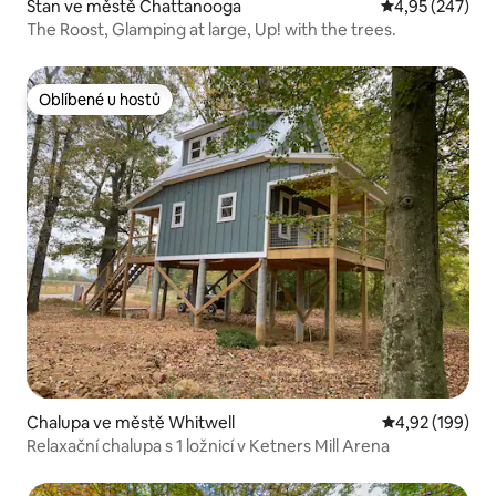
Stan ve městě Chattanooga
Průměrné hodno
4,95 (247)
The Roost, Glamping at large, Up! with the trees.
Oblíbené u hostů
Oblíbené u hostů
Chalupa ve městě Whitwell
Průměrné hodn
4,92 (199)
Relaxační chalupa s 1 ložnicí v Ketners Mill Arena