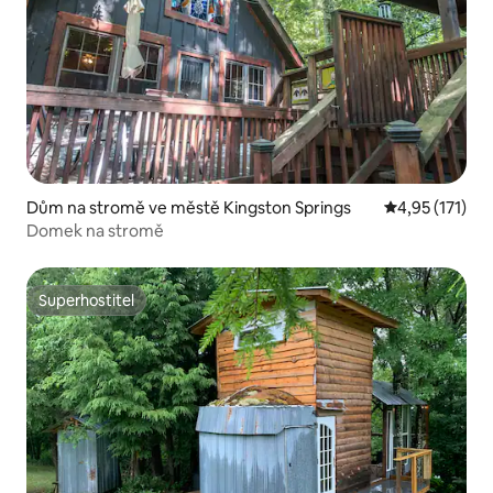
Dům na stromě ve městě Kingston Springs
Průměrné hodn
4,95 (171)
Domek na stromě
Superhostitel
Superhostitel