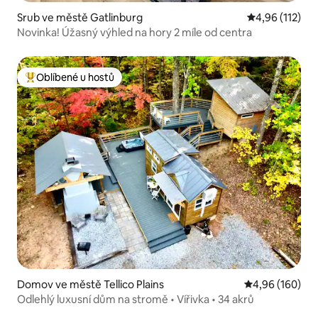
Srub ve městě Gatlinburg
Průměrné hodn
4,96 (112)
Novinka! Úžasný výhled na hory 2 míle od centra
Oblíbené u hostů
Nejlepší v kategorii Oblíbené u hostů
Domov ve městě Tellico Plains
Průměrné hodno
4,96 (160)
Odlehlý luxusní dům na stromě • Vířivka • 34 akrů