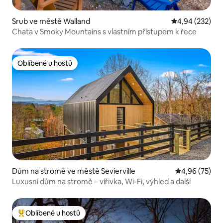
Srub ve městě Walland
Průměrné hodno
4,94 (232)
Chata v Smoky Mountains s vlastním přístupem k řece
Oblíbené u hostů
Oblíbené u hostů
Dům na stromě ve městě Sevierville
Průměrné hod
4,96 (75)
Luxusní dům na stromě – vířivka, Wi-Fi, výhled a další
Oblíbené u hostů
Nejlepší v kategorii Oblíbené u hostů