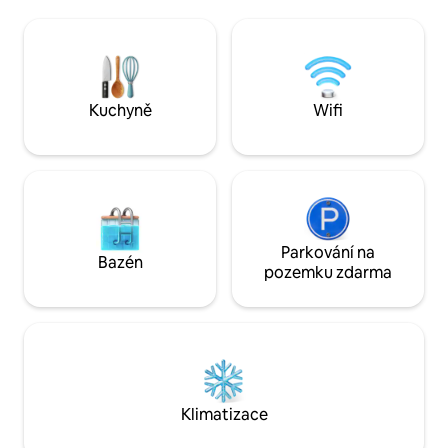
žulové pracovní plochy, elektrická
skly. Najdeš tu lit
polohovací pohovka, 55palcová chytrá
osoby na nožičkác
televize uvnitř, na míru vyrobená
manželskou poste
manželská postel, sprcha s duálním
vířivku pod hvězd
ovládáním / sprchovou hlavicí, krytá
do sauny, ledové k
veranda o rozměrech 20 x 16 stop
zařízení. 1 hodinu 
Kuchyně
Wifi
s velkou pohovkou a vířivkou pro
od Cookeville. Dos
2 osoby. Dole je kryté parkoviště pro 2
měl pocit, že jsem
auta a přístup na nábřeží. There is an
adjacent BNB
Parkování na
Bazén
pozemku zdarma
Klimatizace