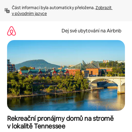
Přeskočit
Část informací byla automaticky přeložena. 
Zobrazit 
na
v původním jazyce
obsah
Dej své ubytování na Airbnb
Rekreační pronájmy domů na stromě
v lokalitě Tennessee