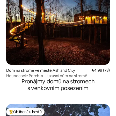
Dům na stromě ve městě Ashland City
Průměrné hod
4,99 (73)
Houndcock: Perch-a – luxusní dům na stromě
Pronájmy domů na stromech
s venkovním posezením
Oblíbené u hostů
Nejlepší v kategorii Oblíbené u hostů