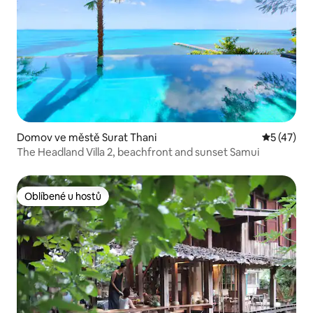
Domov ve městě Surat Thani
Průměrné 
5 (47)
The Headland Villa 2, beachfront and sunset Samui
Oblíbené u hostů
Oblíbené u hostů