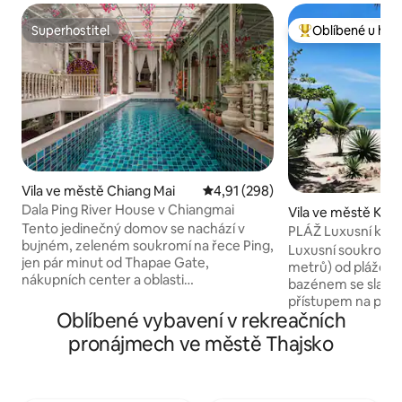
Superhostitel
Oblíbené u hos
Superhostitel
Nejlepší v kategor
Vila ve městě Chiang Mai
Průměrné hodnocení 4,91 z 5, 
4,91 (298)
Dala Ping River House v Chiangmai
Vila ve městě Ko 
Tento jedinečný domov se nachází v
PLÁŽ Luxusní klidná
bujném, zeleném soukromí na řece Ping,
bazénem
Luxusní soukromá v
jen pár minut od Thapae Gate,
metrů) od pláže 
nákupních center a oblasti
bazénem se slan
Nimmanhaemin. K dispozici jsou dvě
přístupem na pláž.
ložnice s vlastní koupelnou, kryté
Oblíbené vybavení v rekreačních
naprosté soukrom
venkovní terasy a bazén. Je to perfektní
tradiční thajský p
pronájmech ve městě Thajsko
výlet pro páry, přátele a rodinu. Všechny
moderními pohodl
ložnice mají klimatizaci, Wi-Fi a
uvnitř. Všechno v
kabelovou TV. Nabízíme bezplatnou
se zde ubytovat až 
službu vyzvednutí z letiště CNX,