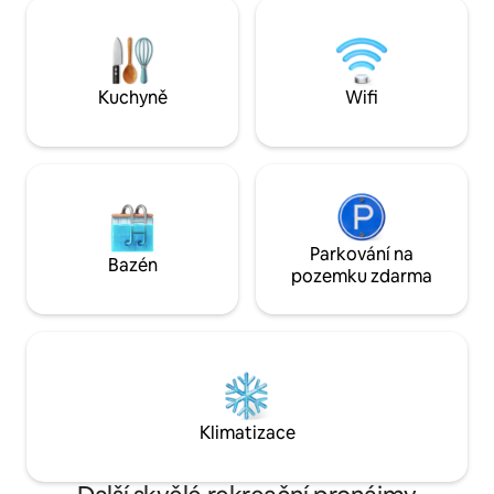
(postýlky jsou k dis
autobusového/vlakového nádraží a 5 km
přesnou představu
od centra Chiangmai Kromě toho:
všechna hodnocen
astrologické údaje jsou k dispozici na
cestovatelů zde na
požádání.
obrázky a přečíst s
Kuchyně
Wifi
Parkování na
Bazén
pozemku zdarma
Klimatizace