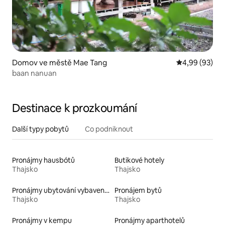
Domov ve městě Mae Tang
Průměrné hodn
4,99 (93)
baan nanuan
Destinace k prozkoumání
Další typy pobytů
Co podniknout
Pronájmy hausbótů
Butikové hotely
Thajsko
Thajsko
Pronájmy ubytování vybavených kajakem
Pronájem bytů
Thajsko
Thajsko
Pronájmy v kempu
Pronájmy aparthotelů