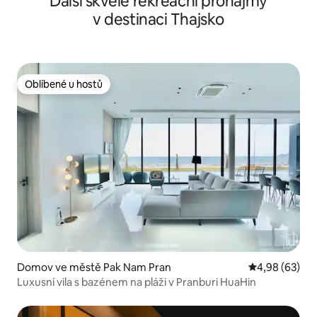
Další skvělé rekreační pronájmy
v destinaci Thajsko
Oblíbené u hostů
Oblíbené u hostů
Domov ve městě Pak Nam Pran
Průměrné hodn
4,98 (63)
Luxusní vila s bazénem na pláži v Pranburi HuaHin