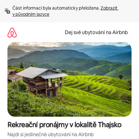
Přeskočit
Část informací byla automaticky přeložena. 
Zobrazit 
na
v původním jazyce
obsah
Dej své ubytování na Airbnb
Rekreační pronájmy v lokalitě Thajsko
Najdi si jedinečné ubytování na Airbnb