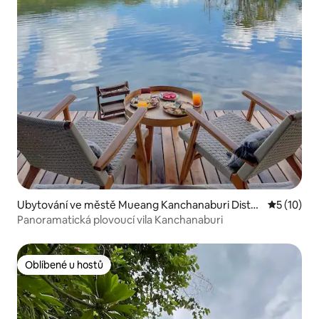
Ubytování ve městě Mueang Kanchanaburi Distri
Průměrné 
5 (10)
ct
Panoramatická plovoucí vila Kanchanaburi
Oblíbené u hostů
Oblíbené u hostů