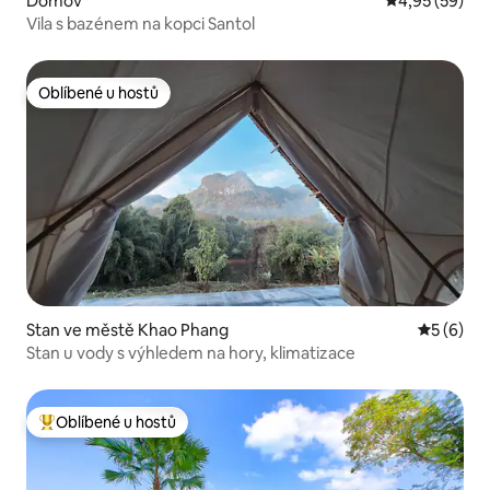
Domov
Průměrné hod
4,95 (59)
Vila s bazénem na kopci Santol
Oblíbené u hostů
Oblíbené u hostů
Stan ve městě Khao Phang
Průměrné
5 (6)
Stan u vody s výhledem na hory, klimatizace
Oblíbené u hostů
Nejlepší v kategorii Oblíbené u hostů