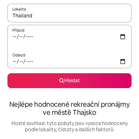
Lokalita
Až budou výsledky k dispozici, můžeš si je procházet pomocí š
Příjezd
Odjezd
Hledat
Nejlépe hodnocené rekreační pronájmy
ve městě Thajsko
Hosté souhlasí: tyto pobyty jsou vysoce hodnoceny
podle lokality, čistoty a dalších faktorů.