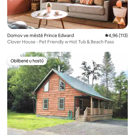
Domov ve městě Prince Edward
Průměrné hodn
4,96 (113)
Clover House - Pet Friendly w Hot Tub & Beach Pass
Oblíbené u hostů
Oblíbené u hostů