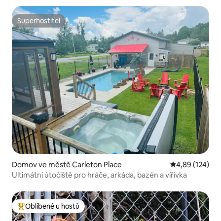
Superhostitel
Superhostitel
Domov ve městě Carleton Place
Průměrné hodn
4,89 (124)
Ultimátní útočiště pro hráče, arkáda, bazén a vířivka
Oblíbené u hostů
Nejlepší v kategorii Oblíbené u hostů