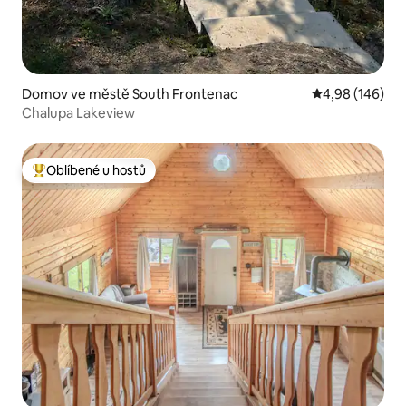
Domov ve městě South Frontenac
Průměrné hodno
4,98 (146)
Chalupa Lakeview
Oblíbené u hostů
Nejlepší v kategorii Oblíbené u hostů