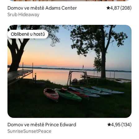
Domov ve městě Adams Center
Průměrné hodno
4,87 (208)
Srub Hideaway
Oblíbené u hostů
Oblíbené u hostů
Domov ve městě Prince Edward
Průměrné hodn
4,95 (134)
SunriseSunsetPeace