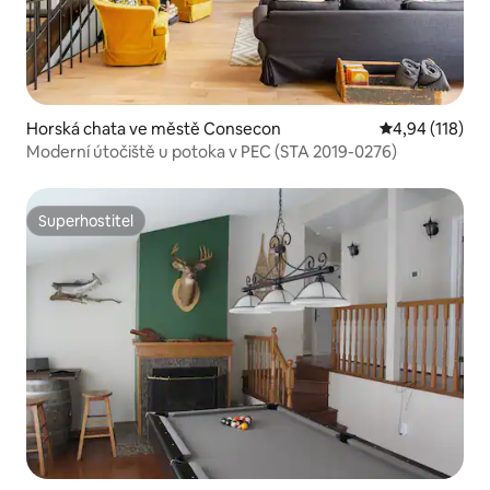
Horská chata ve městě Consecon
Průměrné hodn
4,94 (118)
Moderní útočiště u potoka v PEC (STA 2019-0276)
Superhostitel
Superhostitel