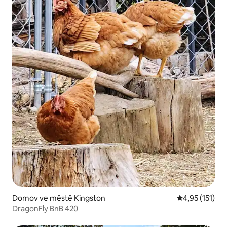
Domov ve městě Kingston
Průměrné hodn
4,95 (151)
DragonFly BnB 420