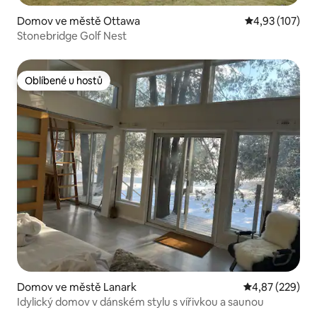
Domov ve městě Ottawa
Průměrné hodn
4,93 (107)
Stonebridge Golf Nest
Oblíbené u hostů
Oblíbené u hostů
Domov ve městě Lanark
Průměrné hodno
4,87 (229)
Idylický domov v dánském stylu s vířivkou a saunou