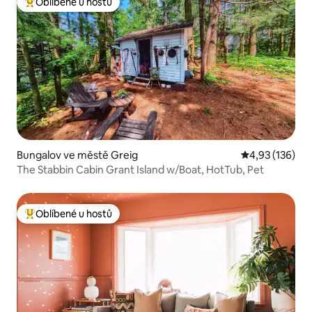
Oblíbené u hostů
Nejlepší v kategorii Oblíbené u hostů
Bungalov ve městě Greig
Průměrné hodn
4,93 (136)
The Stabbin Cabin Grant Island w/Boat, HotTub, Pet
Oblíbené u hostů
Nejlepší v kategorii Oblíbené u hostů