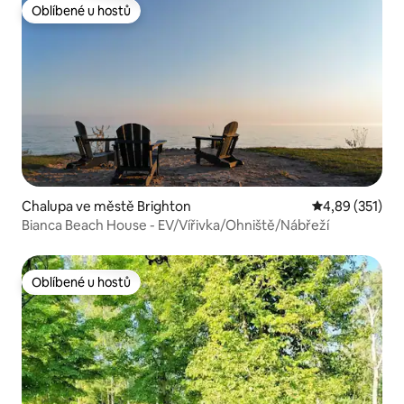
Oblíbené u hostů
Oblíbené u hostů
Chalupa ve městě Brighton
Průměrné hodn
4,89 (351)
Bianca Beach House - EV/Vířivka/Ohniště/Nábřeží
Oblíbené u hostů
Oblíbené u hostů