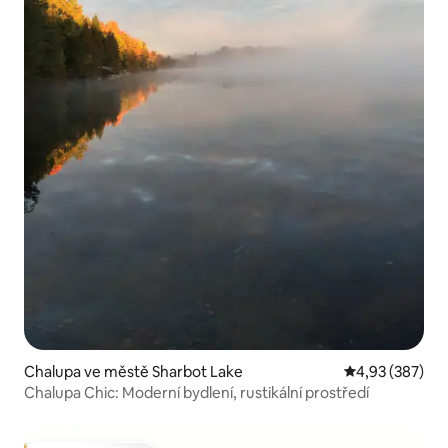
Chalupa ve městě Sharbot Lake
Průměrné hodno
4,93 (387)
Chalupa Chic: Moderní bydlení, rustikální prostředí