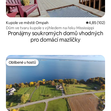
Kupole ve městě Ompah
Průměrné hodn
4,85 (102)
Dům ve tvaru kupole s výhledem na řeku Mississippi
Pronájmy soukromých domů vhodných
pro domácí mazlíčky
Oblíbené u hostů
Oblíbené u hostů