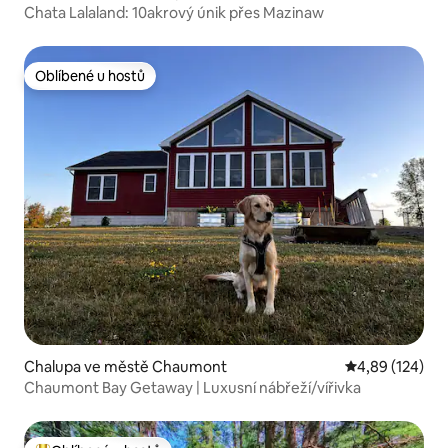
Chata Lalaland: 10akrový únik přes Mazinaw
Oblíbené u hostů
Oblíbené u hostů
Chalupa ve městě Chaumont
Průměrné hodn
4,89 (124)
Chaumont Bay Getaway | Luxusní nábřeží/vířivka