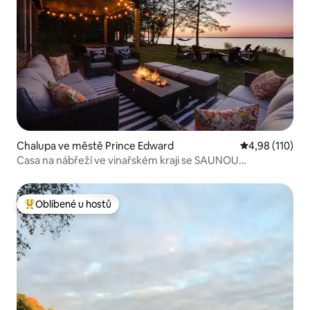
Chalupa ve městě Prince Edward
Průměrné hodn
4,98 (110)
Casa na nábřeží ve vinařském kraji se SAUNOU
a VÍŘIVKOU
Oblíbené u hostů
Nejlepší v kategorii Oblíbené u hostů