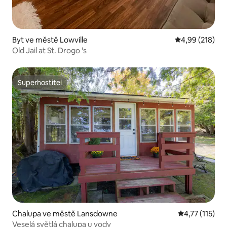
Byt ve městě Lowville
Průměrné hodn
4,99 (218)
Old Jail at St. Drogo 's
Superhostitel
Superhostitel
Chalupa ve městě Lansdowne
Průměrné hodn
4,77 (115)
Veselá světlá chalupa u vody