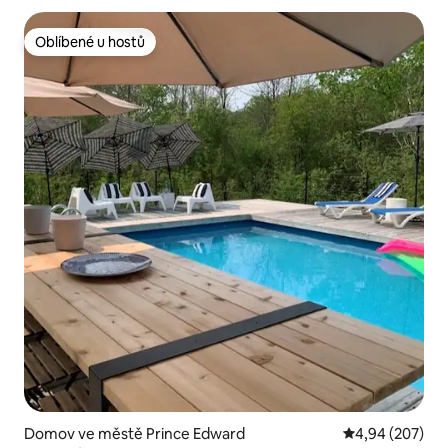
Oblíbené u hostů
Oblíbené u hostů
Domov ve městě Prince Edward
Průměrné hodno
4,94 (207)