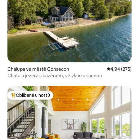
Chalupa ve městě Consecon
Průměrné hodno
4,94 (275)
Chata u jezera s bazénem, vířivkou a saunou
Oblíbené u hostů
Nejlepší v kategorii Oblíbené u hostů