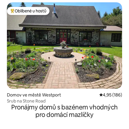
Oblíbené u hostů
Nejlepší v kategorii Oblíbené u hostů
Domov ve městě Westport
Průměrné hodn
4,95 (186)
Srub na Stone Road
Pronájmy domů s bazénem vhodných
pro domácí mazlíčky