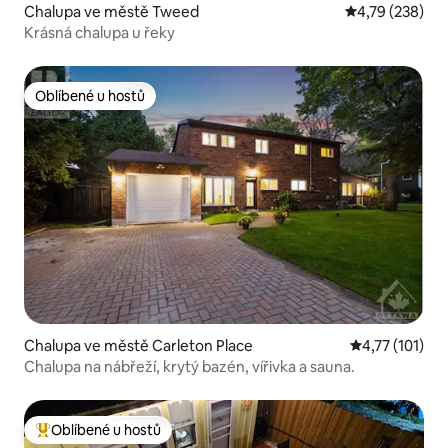
Chalupa ve městě Tweed
Průměrné hodn
4,79 (238)
Krásná chalupa u řeky
Oblíbené u hostů
Oblíbené u hostů
Chalupa ve městě Carleton Place
Průměrné hodn
4,77 (101)
Chalupa na nábřeží, krytý bazén, vířivka a sauna.
Oblíbené u hostů
Nejlepší v kategorii Oblíbené u hostů