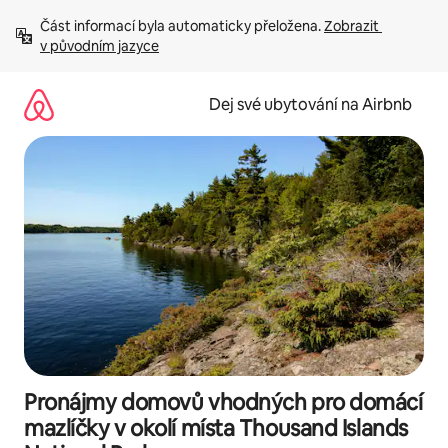
Přeskočit
Část informací byla automaticky přeložena. 
Zobrazit 
na
v původním jazyce
obsah
Dej své ubytování na Airbnb
Pronájmy domovů vhodných pro domácí
mazlíčky v okolí místa Thousand Islands