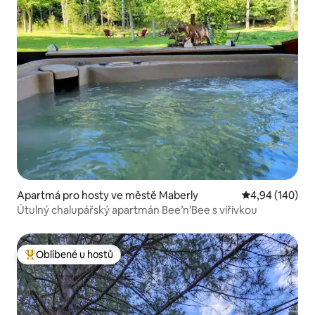
Apartmá pro hosty ve městě Maberly
Průměrné hodno
4,94 (140)
Útulný chalupářský apartmán Bee’n’Bee s vířivkou
Oblíbené u hostů
Nejlepší v kategorii Oblíbené u hostů