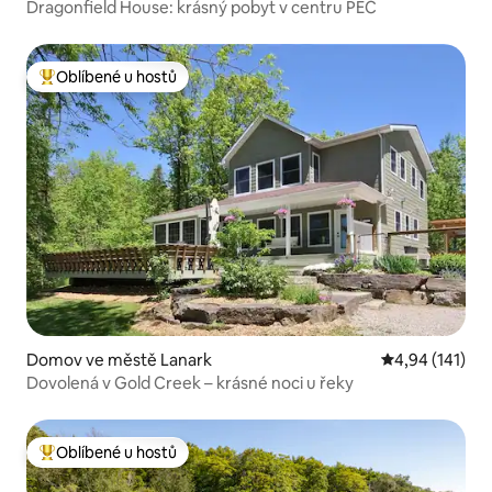
Dragonfield House: krásný pobyt v centru PEC
Oblíbené u hostů
Nejlepší v kategorii Oblíbené u hostů
Domov ve městě Lanark
Průměrné hodn
4,94 (141)
Dovolená v Gold Creek – krásné noci u řeky
Oblíbené u hostů
Nejlepší v kategorii Oblíbené u hostů