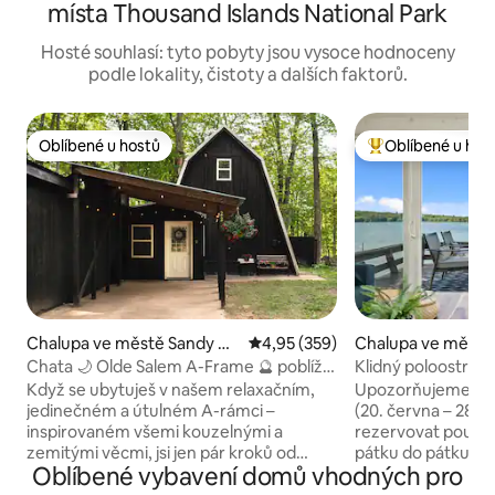
místa Thousand Islands National Park
Hosté souhlasí: tyto pobyty jsou vysoce hodnoceny
podle lokality, čistoty a dalších faktorů.
Oblíbené u hostů
Oblíbené u hos
Oblíbené u hostů
Nejlepší v kategor
Chalupa ve městě Sandy Cr
Průměrné hodnocení 4,95 z 5, 3
4,95 (359)
Chalupa ve městě 
eek
ward
Chata 🌙 Olde Salem A-Frame 🔮 poblíž
Klidný poloostrov
jezera Ontario
u vody.
Když se ubytuješ v našem relaxačním,
Upozorňujeme, že 
jedinečném a útulném A-rámci –
(20. června – 28. 
inspirovaném všemi kouzelnými a
rezervovat pouze 
zemitými věcmi, jsi jen pár kroků od
pátku do pátku. Přijeď a odpočiň si na
Oblíbené vybavení domů vhodných pro
toho, abys byl svědkem největších
soukromém poloo
západů slunce podél North Sandy Pond
vodou ze tří stran.