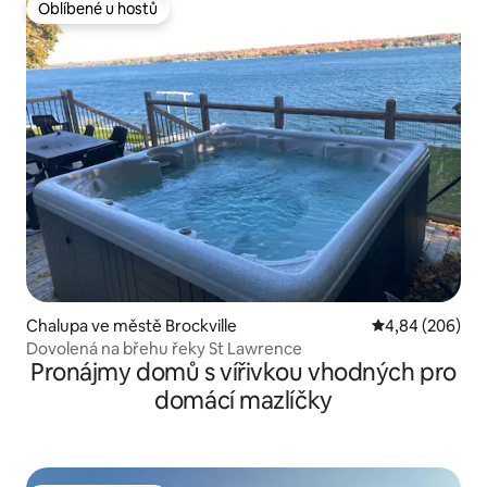
Oblíbené u hostů
Oblíbené u hostů
Chalupa ve městě Brockville
Průměrné hodno
4,84 (206)
Dovolená na břehu řeky St Lawrence
Pronájmy domů s vířivkou vhodných pro
domácí mazlíčky