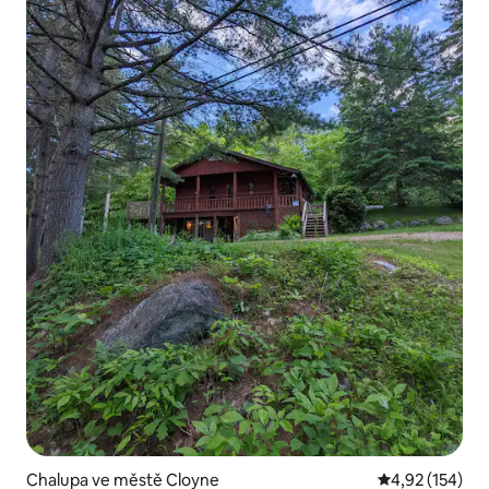
Chalupa ve městě Cloyne
Průměrné hodn
4,92 (154)