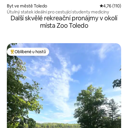
Byt ve městě Toledo
Průměrné hodn
4,76 (110)
Útulný statek ideální pro cestující studenty medicíny
Další skvělé rekreační pronájmy v okolí
místa Zoo Toledo
Oblíbené u hostů
Nejlepší v kategorii Oblíbené u hostů