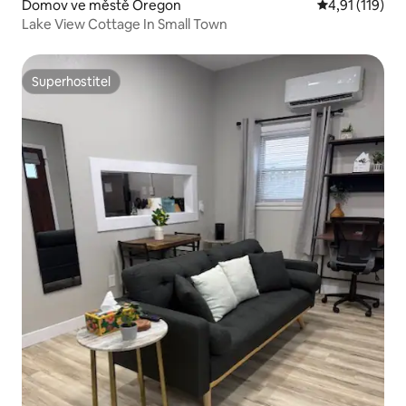
Domov ve městě Oregon
Průměrné hodn
4,91 (119)
Lake View Cottage In Small Town
Superhostitel
Superhostitel