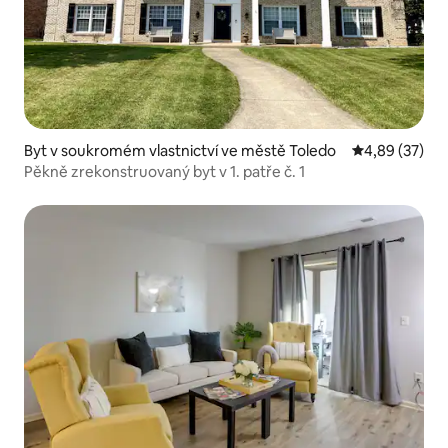
Byt v soukromém vlastnictví ve městě Toledo
Průměrné hod
4,89 (37)
Pěkně zrekonstruovaný byt v 1. patře č. 1