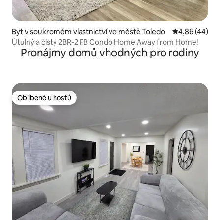
Byt v soukromém vlastnictví ve městě Toledo
Průměrné hod
4,86 (44)
Útulný a čistý 2BR-2 FB Condo Home Away from Home!
Pronájmy domů vhodných pro rodiny
Oblíbené u hostů
Oblíbené u hostů