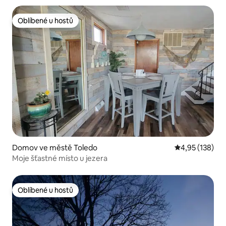
Oblíbené u hostů
Oblíbené u hostů
Domov ve městě Toledo
Průměrné hodn
4,95 (138)
Moje šťastné místo u jezera
Oblíbené u hostů
Oblíbené u hostů