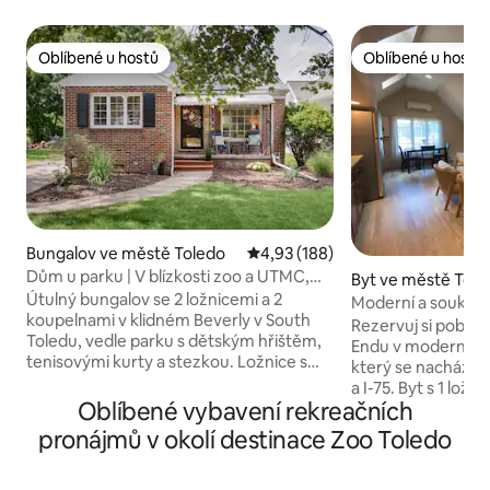
Oblíbené u hostů
Oblíbené u hostů
Oblíbené u hostů
Oblíbené u hostů
Bungalov ve městě Toledo
Průměrné hodnocení 4,93 z 5, 
4,93 (188)
Dům u parku | V blízkosti zoo a UTMC,
Byt ve městě Tole
vhodné pro psy
Útulný bungalov se 2 ložnicemi a 2
Moderní a soukrom
koupelnami v klidném Beverly v South
a bezplatným par
Rezervuj si pobyt 
Toledu, vedle parku s dětským hřištěm,
Endu v moderním a
tenisovými kurty a stezkou. Ložnice s
který se nachází n
postelí velikosti king a queen zahrnují
a I-75. Byt s 1 ložn
zatemňovací závěsy, komodu, skříň a
Oblíbené vybavení rekreačních
přístupem, vysoko
stolní ventilátor. Dva obytné prostory –
TV, kvalitním bav
pronájmů v okolí destinace Zoo Toledo
hlavní patro a dokončené suterénní
a bohatým přirozený
prostory. V suterénu je velká sprchová
vybavená kuchyně
kabina, plně vybavená koupelna, obývací