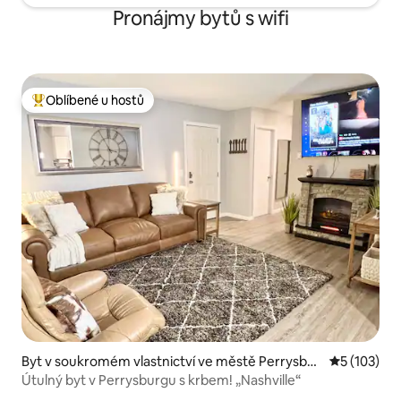
Pronájmy bytů s wifi
Oblíbené u hostů
Nejlepší v kategorii Oblíbené u hostů
Byt v soukromém vlastnictví ve městě Perrysbur
Průměrné h
5 (103)
g
Útulný byt v Perrysburgu s krbem! „Nashville“