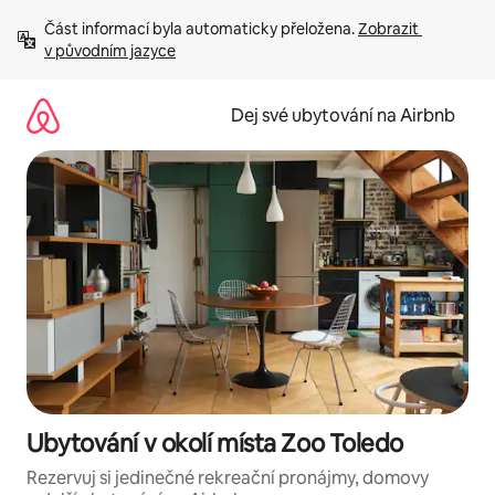
Přeskočit
Část informací byla automaticky přeložena. 
Zobrazit 
na
v původním jazyce
obsah
Dej své ubytování na Airbnb
Ubytování v okolí místa Zoo Toledo
Rezervuj si jedinečné rekreační pronájmy, domovy