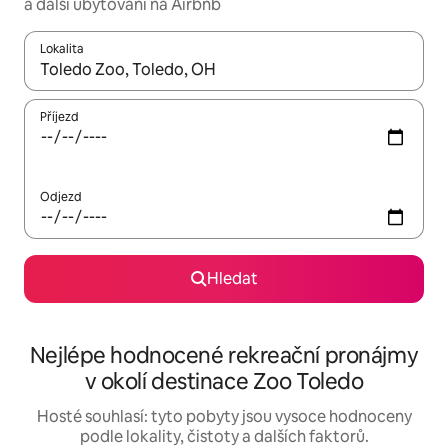
a další ubytování na Airbnb
Lokalita
Až budou výsledky k dispozici, můžeš si je procházet pomocí š
Příjezd
Odjezd
Hledat
Nejlépe hodnocené rekreační pronájmy
v okolí destinace Zoo Toledo
Hosté souhlasí: tyto pobyty jsou vysoce hodnoceny
podle lokality, čistoty a dalších faktorů.