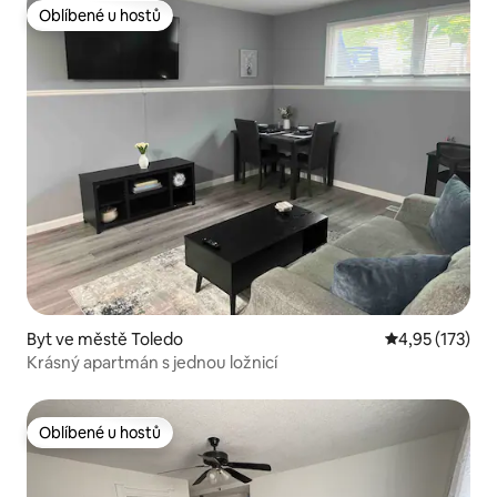
Oblíbené u hostů
Oblíbené u hostů
Byt ve městě Toledo
Průměrné hodn
4,95 (173)
Krásný apartmán s jednou ložnicí
Oblíbené u hostů
Oblíbené u hostů