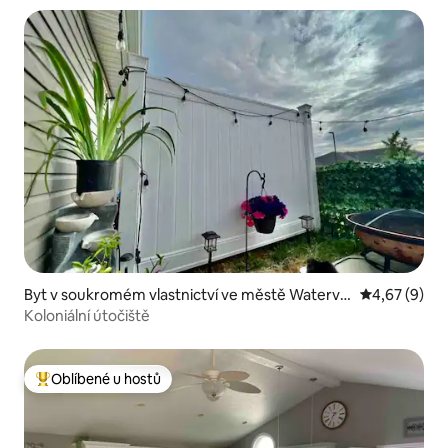
Byt v soukromém vlastnictví ve městě Watervill
Průměrné ho
4,67 (9)
e
Koloniální útočiště
Oblíbené u hostů
Nejlepší v kategorii Oblíbené u hostů