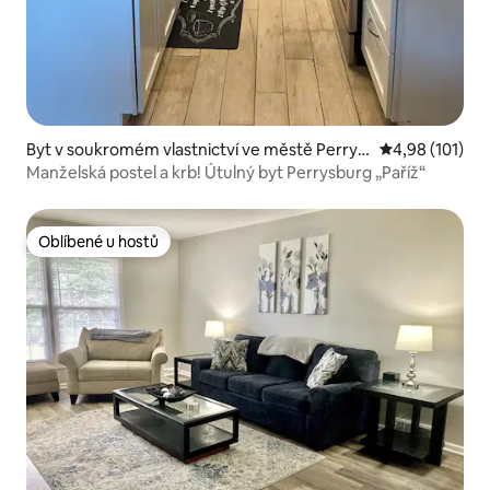
Byt v soukromém vlastnictví ve městě Perrys
Průměrné hodn
4,98 (101)
burg
Manželská postel a krb! Útulný byt Perrysburg „Paříž“
Oblíbené u hostů
Oblíbené u hostů