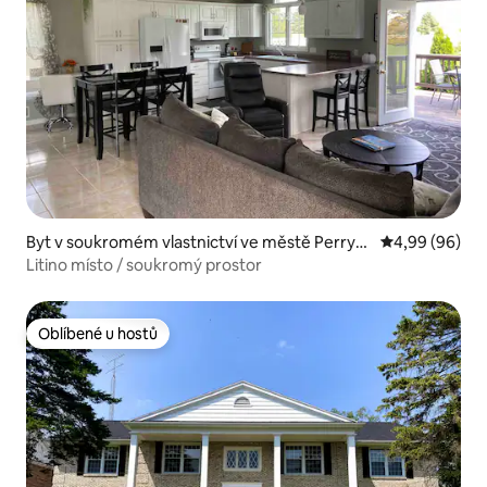
Byt v soukromém vlastnictví ve městě Perrys
Průměrné hodn
4,99 (96)
burg
Litino místo / soukromý prostor
Oblíbené u hostů
Oblíbené u hostů