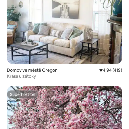
Domov ve městě Oregon
Průměrné hodn
4,94 (419)
Krása u zátoky
Superhostitel
Superhostitel