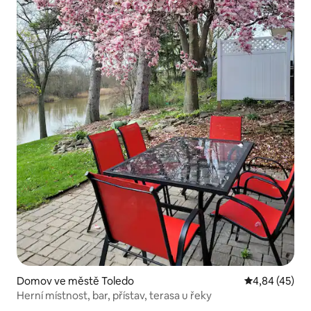
Domov ve městě Toledo
Průměrné hod
4,84 (45)
Herní místnost, bar, přístav, terasa u řeky