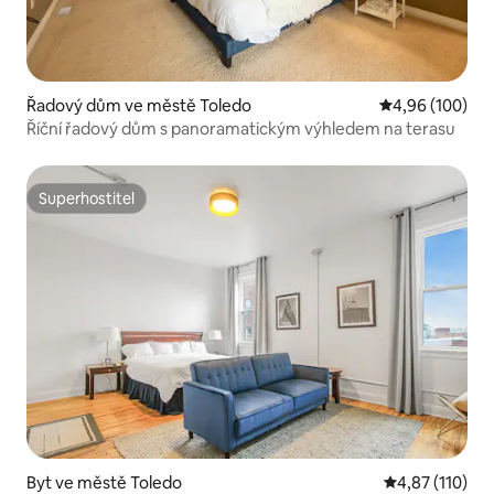
Řadový dům ve městě Toledo
Průměrné hodno
4,96 (100)
Říční řadový dům s panoramatickým výhledem na terasu
Superhostitel
Superhostitel
Byt ve městě Toledo
Průměrné hodn
4,87 (110)