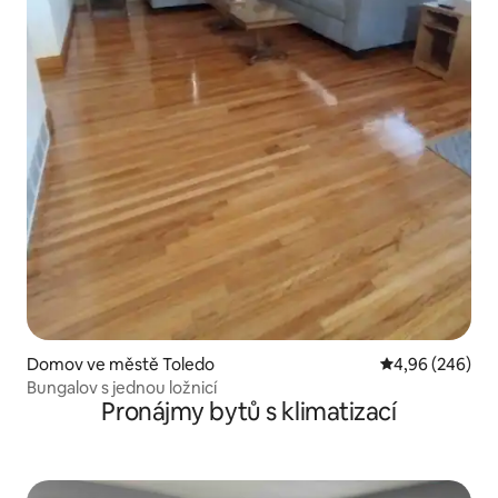
Domov ve městě Toledo
Průměrné hodno
4,96 (246)
Bungalov s jednou ložnicí
Pronájmy bytů s klimatizací