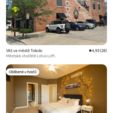
Věž ve městě Toledo
Průměrné hod
4,93 (28)
Městské útočiště Lotus Loft.
Oblíbené u hostů
Oblíbené u hostů