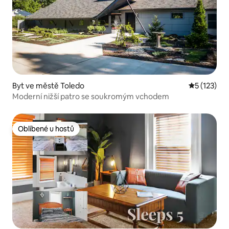
Byt ve městě Toledo
Průměrné h
5 (123)
Moderní nižší patro se soukromým vchodem
Oblíbené u hostů
Oblíbené u hostů