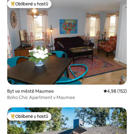
Oblíbené u hostů
Nejlepší v kategorii Oblíbené u hostů
Byt ve městě Maumee
Průměrné hodn
4,98 (152)
Boho Chic Apartment v Maumee
Oblíbené u hostů
Nejlepší v kategorii Oblíbené u hostů