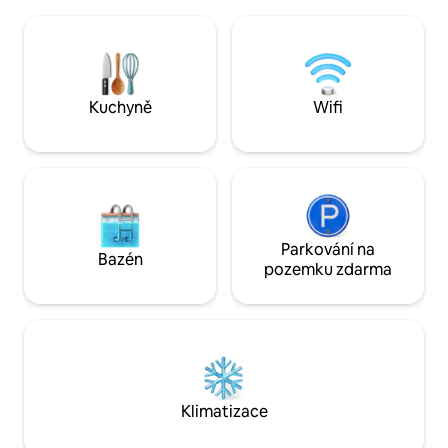
Calphalon) s bezp
prostor a prádelna. Kuchyně s jídelním
kávovaru, čajem a
koutem, jídelní židličkou a dětskou
pobytu. Bezplatné 
postýlkou Pack-n-Play pro rodiny.
Vhodné pro podniká
Příjezdová cesta s dostatkem místa na
Praní a sušení k di
parkování. V blízkosti zoologické zahrady
ubytujete na více než 6 no
Kuchyně
Wifi
Toledo Zoo a UTMC. Vhodné pro rodiny
na další vybavení
i pracovní skupiny.
kojence/batolata
Parkování na
Bazén
pozemku zdarma
Klimatizace