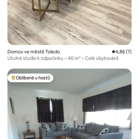
Domov ve městě Toledo
Průměrné ho
4,86 (7)
Útulné studio k odpočinku ~ 40 m² ~ Celé ubytování!
Oblíbené u hostů
Nejlepší v kategorii Oblíbené u hostů