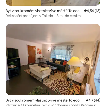
Byt v soukromém vlastnictví ve městě Toledo
Průměrné hod
4,54 (13)
Rekreační pronájem v Toledo ~ 8 mil do centra!
Byt v soukromém vlastnictví ve městě Toledo
Průměrné ho
4,7 (44)
2 ložnice / 1 koupelna, byt v kondominiu poblíž Promedica,