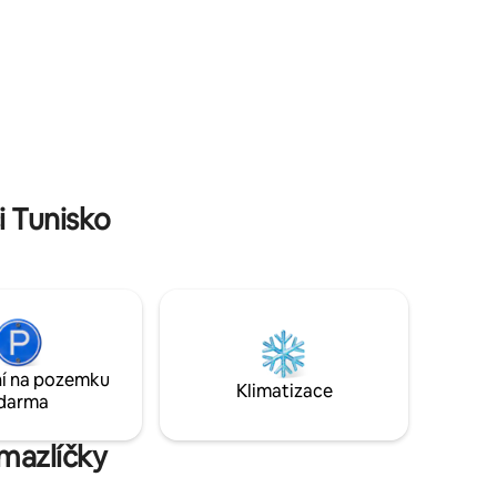
 ovocnou
tohoto místa a zažijte autentický zážitek
ron,
v srdci Sidi Bou Saidu
ovním
na pro
páry nebo
chutnat La
 pěšky.
i Tunisko
í na pozemku
Klimatizace
darma
mazlíčky