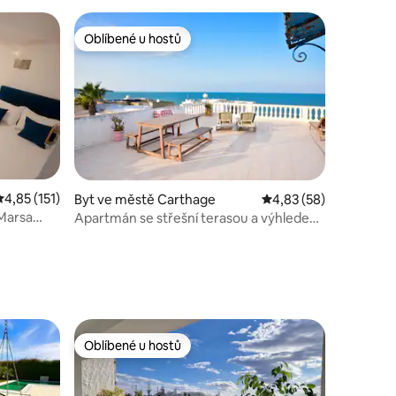
Oblíbené u hostů
Oblíbené u hostů
Průměrné hodnocení 4,85 z 5, 151 hodnocení
4,85 (151)
Byt ve městě Carthage
Průměrné hodnocení 4
4,83 (58)
 Marsa
Apartmán se střešní terasou a výhledem
na moře – 2 minuty od pláže
Oblíbené u hostů
Oblíbené u hostů