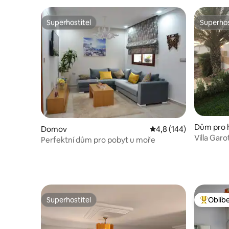
Superhostitel
Superhos
Superhostitel
Superhos
Dům pro h
Domov
Průměrné hodnocení 4
4,8 (144)
uwariyah
Villa Garo
Perfektní dům pro pobyt u moře
Superhostitel
Oblíb
Superhostitel
Nejlepší