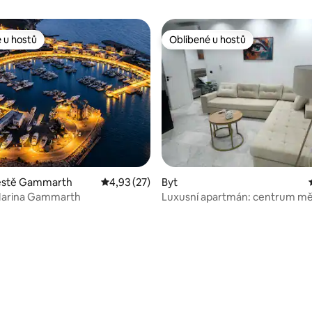
 u hostů
Oblíbené u hostů
 u hostů
Oblíbené u hostů
městě Gammarth
Průměrné hodnocení 4,93 z 5, 27 hodnocení
4,93 (27)
Byt
Marina Gammarth
Luxusní apartmán: centrum měs
88 z 5, 33 hodnocení