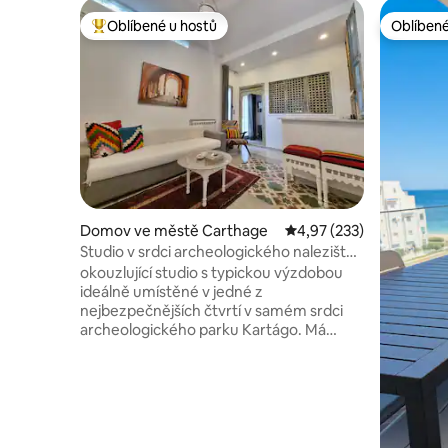
Oblíbené u hostů
Oblíbené
Nejlepší v kategorii Oblíbené u hostů
Oblíbené
Domov ve městě Carthage
Průměrné hodnocení 4,9
4,97 (233)
Studio v srdci archeologického naleziště
Kartágo
okouzlující studio s typickou výzdobou
ideálně umístěné v jedné z
nejbezpečnějších čtvrtí v samém srdci
archeologického parku Kartágo. Má
samostatný vchod, sestává z obývacího
pokoje, malého kuchyňského koutu,
ložnice, koupelny s vanou, nachází se v
blízkosti všech potřebných zařízení,
kaváren, restaurací, obchodů s
potravinami, supermarketů, vlaku, ... pláž