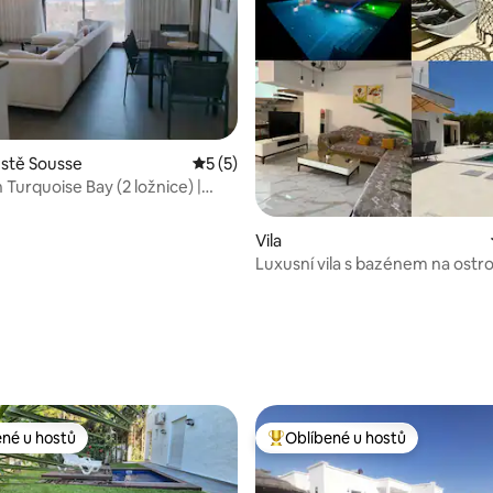
stě Sousse
Průměrné hodnocení 5 z 5, 5 hodnocení
5 (5)
Turquoise Bay (2 ložnice) |
ýhled na moře
Vila
Luxusní vila s bazénem na ostr
s výhledem na moře
,72 z 5, 32 hodnocení
ené u hostů
Oblíbené u hostů
 v kategorii Oblíbené u hostů
Nejlepší v kategorii Oblíbené u 