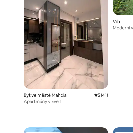
Vila
Moderní v
Jinen
Byt ve městě Mahdia
Průměrné hodnocen
5 (41)
Apartmány v Eve 1