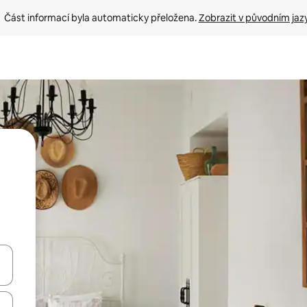
Část informací byla automaticky přeložena. 
Zobrazit v původním jaz
ázet pomocí šipek nahoru a dolů, dotykem nebo přejetím prstem.