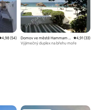
Průměrné hodnocení 4,98 z 5, 54 hodnocení
4,98 (54)
Domov ve městě Hammam S
Průměrné hodnocení 4
4,91 (33)
ousse
Výjimečný duplex na břehu moře