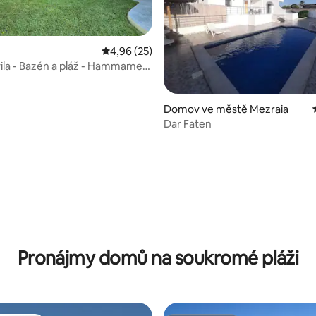
Průměrné hodnocení 4,96 z 5, 25 hodnocení
4,96 (25)
ila - Bazén a pláž - Hammamet
Domov ve městě Mezraia
Dar Faten
í 5 z 5, 41 hodnocení
Pronájmy domů na soukromé pláži