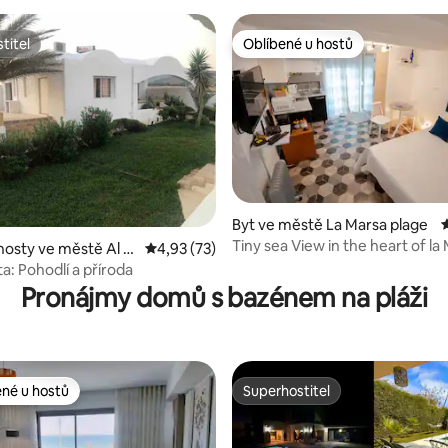
titel
Oblíbené u hostů
titel
Oblíbené u hostů
Byt ve městě La Marsa plage
Tiny sea View in the heart of la
osty ve městě Al H
Průměrné hodnocení 4,93 z 5, 73 hodnocení
4,93 (73)
,8 z 5, 144 hodnocení
beach!
ta: Pohodlí a příroda
Pronájmy domů s bazénem na pláži
ené u hostů
Superhostitel
 v kategorii Oblíbené u hostů
Superhostitel