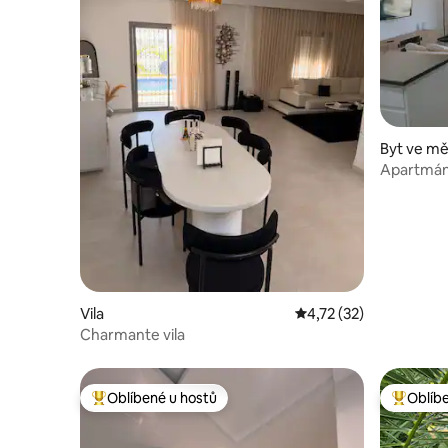
Byt ve mě
Apartmán 
Bazén a v
Vila
Průměrné hodnocení 4
4,72 (32)
Charmante vila
Oblíbené u hostů
Oblíb
Nejlepší v kategorii Oblíbené u hostů
Nejlepší