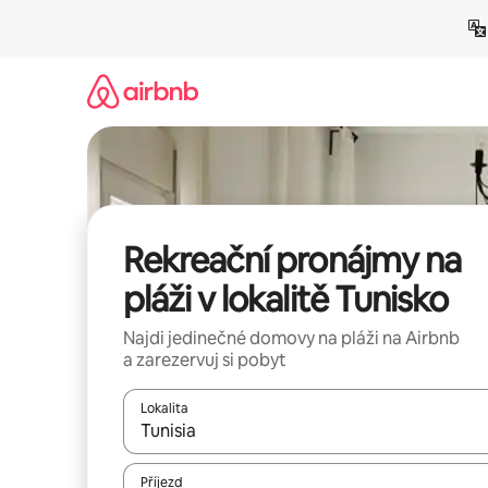
Přeskočit
na
obsah
Rekreační pronájmy na
pláži v lokalitě Tunisko
Najdi jedinečné domovy na pláži na Airbnb
a zarezervuj si pobyt
Lokalita
Až budou výsledky k dispozici, můžeš si je proch
Příjezd