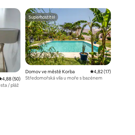
Superhostitel
Superhostitel
Domov ve městě Korba
Průměrné hodnocení 4
4,82 (17)
Středomořská vila u moře s bazénem
Průměrné hodnocení 4,88 z 5, 50 hodnocení
4,88 (50)
ta / pláž