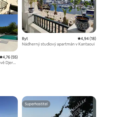
Byt
Průměrné hodnocení 4
4,94 (18)
Nádherný studiový apartmán v Kantaoui
Průměrné hodnocení 4,76 z 5, 55 hodnocení
4,76 (55)
ově Djerba
Superhostitel
hostů
Superhostitel