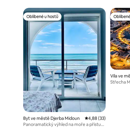
Oblíbené u hostů
Oblíbené
Oblíbené u hostů
Oblíbené
Vila ve 
Střecha 
Byt ve městě Djerba Midoun
Průměrné hodnocení 4,
4,88 (33)
Panoramatický výhled na moře a přístup
na pláž – Dar Naima