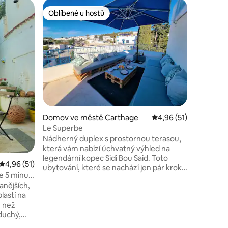
Vila
Oblíbené u hostů
Oblíb
hostů
Oblíbené u hostů
Nejlepší
- Ve vile
Na nábřež
minut ch
blízkosti
S 1 Komp
2021), sk
ložnice 
koutem a
vybaveno
terasu. 
Domov ve městě Carthage
Průměrné hodnocení 4
4,96 (51)
pokoji a 
moře, be
Le Superbe
přivézt d
Nádherný duplex s prostornou terasou,
možný)
která vám nabízí úchvatný výhled na
legendární kopec Sidi Bou Said. Toto
Průměrné hodnocení 4,96 z 5, 51 hodnocení
4,96 (51)
ubytování, které se nachází jen pár kroků
e 5 minut
od pěší zóny vesnice, je ideální pro vaši
anějších,
dovolenou. Přímo před ubytováním je k
lastí na
dispozici bezplatné parkovací místo. V
ě než
okolí se nacházejí kavárny, restaurace,
duchý,
supermarket, lékárna a tržiště. Nechte
z schodů)
se okouzlit jedinečným charakterem