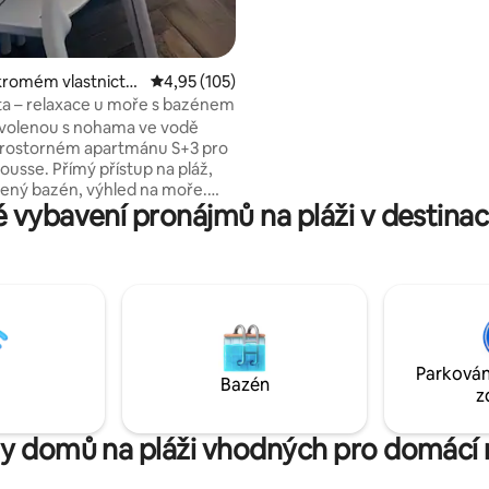
s 100 Mbps Wi-Fi a soukromou
zahradou (granátové jablko, cit
bergamot), houpací sítí a venk
jídelním koutem. Ideální základ
kromém vlastnictví
Průměrné hodnocení 4,95 z 5, 105 hodnocení
4,95 (105)
služební cesty, práci na dálku, 
ě Hammam Sousse
a – relaxace u moře s bazénem
malou rodinu, která si může vy
ovolenou s nohama ve vodě
Marsu, Kartágo a Sidi Bou Saida
prostorném apartmánu S+3 pro
ousse. Přímý přístup na pláž,
ený bazén, výhled na moře.
 vybavení pronájmů na pláži v destinac
o rodiny nebo skupiny, se 3
i ložnicemi, terasou a vším, co
š pro relaxační pobyt. Nachází
osti nákupního centra Mall of
ard Rock Cafe a Port El
 ✅ Bazén ✅ Pláž jen pár kroků
Terasa ✅ Klimatizace ✅
 kuchyně Zabezpečené
Parkován
✅ místo v suterénu
Bazén
z
y domů na pláži vhodných pro domácí 