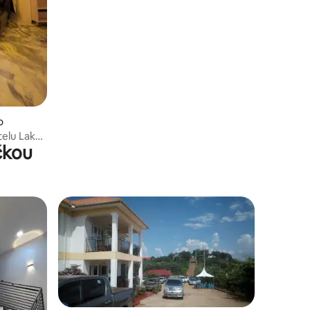
o
telu Lake
čkou