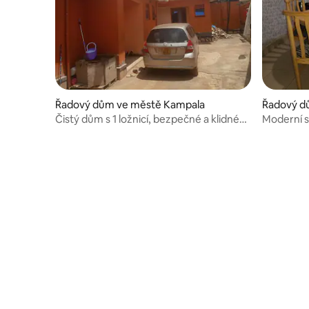
Řadový dům ve městě Kampala
Řadový d
Čistý dům s 1 ložnicí, bezpečné a klidné
Moderní s
místo.