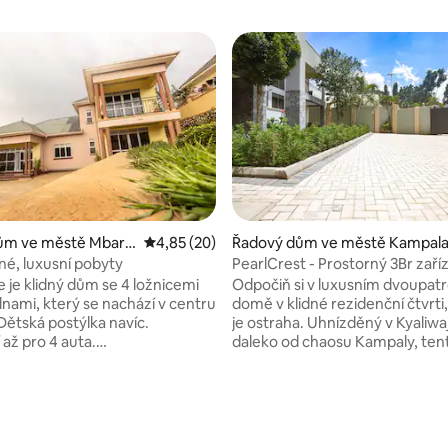
ní 5 z 5, 3 hodnocení
ům ve městě Mbara
Průměrné hodnocení 4,85 z 5, 20 hodnocení
4,85 (20)
Řadový dům ve městě Kampal
dné, luxusní pobyty
PearlCrest - Prostorný 3Br zaří
městský dům
e je klidný dům se 4 ložnicemi
Odpočiň si v luxusním dvoupa
lnami, který se nachází v centru
domě v klidné rezidenční čtvrti
Dětská postýlka navíc.
je ostraha. Uhnízděný v Kyaliwaj
 až pro 4 auta.
daleko od chaosu Kampaly, ten
hlostní internet. Kuchyně
dům má 3 pokoje a 3 koupelny s
plynovým sporákem, lednicí
samostatnými B/pokoji v patře 
nnou troubou pro vaření.
přízemí. Walk in closet in maste
koj s televizí připojenou
private balcony to chill quietly 
račka. Velmi bezpečné. Pouhé
watching the stars. Kuchyně s