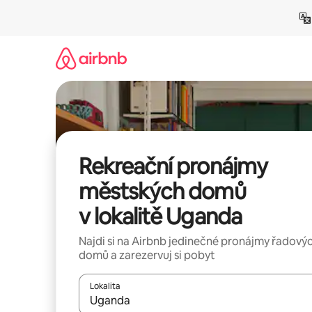
Přeskočit
na
obsah
Rekreační pronájmy
městských domů
v lokalitě Uganda
Najdi si na Airbnb jedinečné pronájmy řadový
domů a zarezervuj si pobyt
Lokalita
Až budou výsledky k dispozici, můžeš si je proch