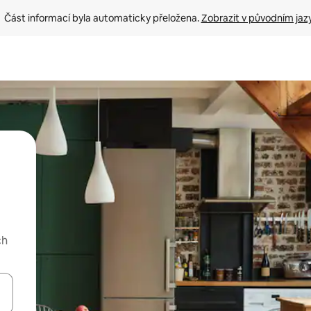
Část informací byla automaticky přeložena. 
Zobrazit v původním jaz
ch
ázet pomocí šipek nahoru a dolů, dotykem nebo přejetím prstem.