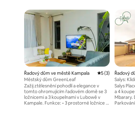
Řadový dům ve městě Kampala
Průměrné hodnoce
5 (3)
Řadový d
ra
Městský dům GreenLeaf
Salys: Kli
Zažij ztělesnění pohodlí a elegance v
Salys Plac
tomto ohromujícím řadovém domě se 3
a 4 koupe
ložnicemi a 3 koupelnami v Lubowě v
Mbarary. 
Kampale. Funkce: • 3 prostorné ložnice s
Parkování
dostatkem úložného prostoru a
Vysokoryc
přirozeným světlem • 3 moderní
vybavená 
koupelny s čistými ručníky a toaletními
a mikrovl
potřebami • Plně vybavená kuchyň s
Obývací po
elektrickým/plynovým sporákem, lednicí,
k Dstv. P