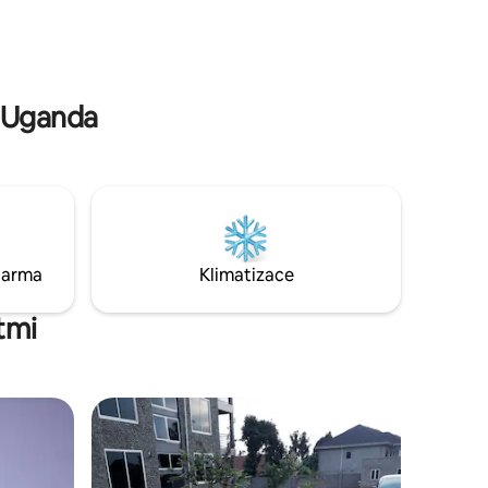
standardů čistoty, poskytuje svěží
a přívětivé prostředí a je promyšleně
cích míst.
zařízeno stylovými doplňky, které
lavních
vytvářejí hřejivou a lákavou atmosféru.
i Uganda
darma
Klimatizace
tmi