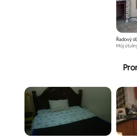
Řadový dů
Můj útuln
Pro