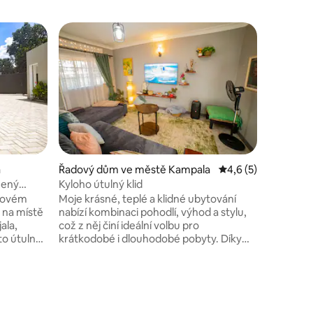
Řadový 
Luxury 4B
Wi-Fi
Escape to
perfect f
business
pool, unw
enjoy the
connecte
speed Wi-
bedrooms,
a
Řadový dům ve městě Kampala
Průměrné hodnocení
4,6 (5)
equipped 
zený
Kyloho útulný klid
air-condi
trovém
Moje krásné, teplé a klidné ubytování
it’s the i
, na místě
nabízí kombinaci pohodlí, výhod a stylu,
memorie
ala,
což z něj činí ideální volbu pro
to útulný
krátkodobé i dlouhodobé pobyty. Díky
e 2
snadnému přístupu k hlavním nákupním
a jeden v
centrům, tělocvičnám, restauracím
r BDR,
a skvělým nočním podnikům nabízí mé
while
ubytování bezpečné útočiště daleko od
e žulovými
domova. Udržuje se podle nejvyšších