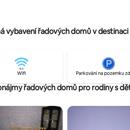
entrálního trhu Mbarara
pulty a otevřeným půdorysem.
města Mbarara) v divizi
Předzahrádka je obklopena zelenými
dpočiň si s celou rodinou
rostlinami a dostatkem parkova
lidném ubytování. K dispozici je
Blízkost obchodního centra a h
a plný úvazek, který vám
dálnic.
á vybavení řadových domů v destinac
Wifi
Parkování na pozemku z
onájmy řadových domů pro rodiny s dě