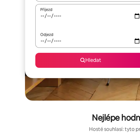
Příjezd
Odjezd
Hledat
Nejlépe hodn
Hosté souhlasí: tyto p