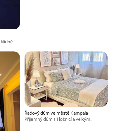
a
 klidné.
Řadový dům ve městě Kampala
Příjemný dům s 1 ložnicí a velkým
parkovištěm zdarma