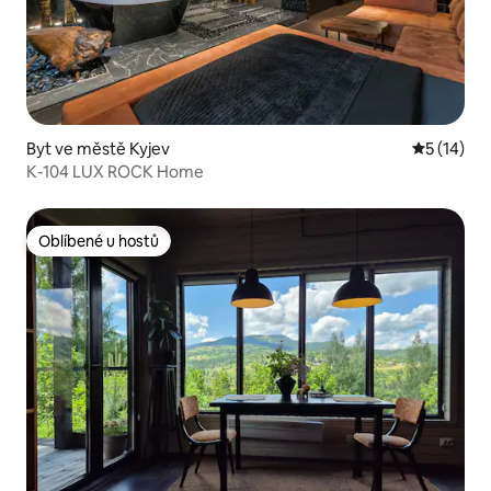
Byt ve městě Kyjev
Průměrné 
5 (14)
К-104 LUX ROCK Home
Oblíbené u hostů
Oblíbené u hostů