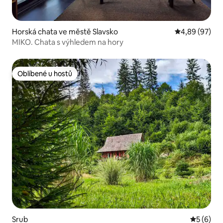
Horská chata ve městě Slavsko
Průměrné hodn
4,89 (97)
MIKO. Chata s výhledem na hory
Oblíbené u hostů
Oblíbené u hostů
Srub
Průměrné
5 (6)