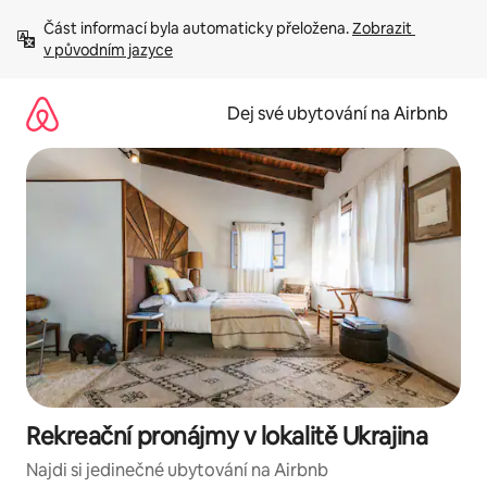
Přeskočit
Část informací byla automaticky přeložena. 
Zobrazit 
na
v původním jazyce
obsah
Dej své ubytování na Airbnb
Rekreační pronájmy v lokalitě Ukrajina
Najdi si jedinečné ubytování na Airbnb