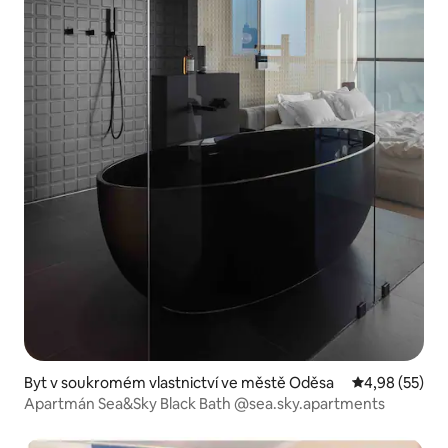
Byt v soukromém vlastnictví ve městě Oděsa
Průměrné hod
4,98 (55)
Apartmán Sea&Sky Black Bath @sea.sky.apartments