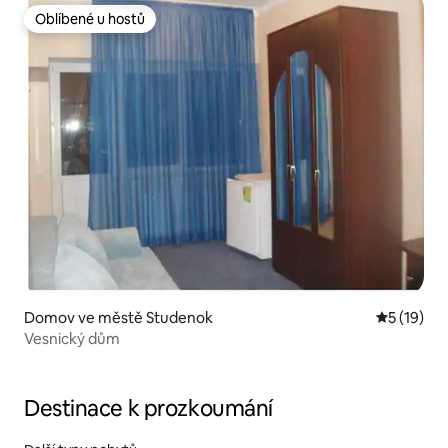
Oblíbené u hostů
Oblíbené u hostů
Domov ve městě Studenok
Průměrné 
5 (19)
Vesnický dům
Destinace k prozkoumání