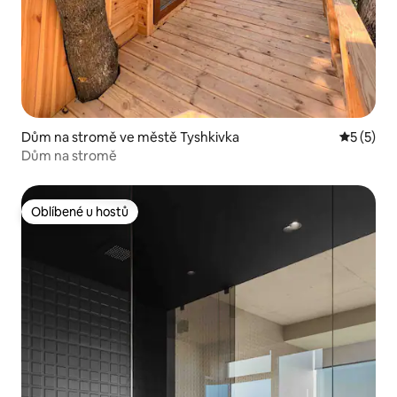
Dům na stromě ve městě Tyshkivka
Průměrné
5 (5)
Dům na stromě
Oblíbené u hostů
Oblíbené u hostů