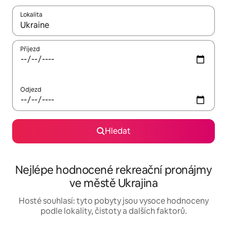
Lokalita
Až budou výsledky k dispozici, můžeš si je procházet pomocí š
Příjezd
Odjezd
Hledat
Nejlépe hodnocené rekreační pronájmy
ve městě Ukrajina
Hosté souhlasí: tyto pobyty jsou vysoce hodnoceny
podle lokality, čistoty a dalších faktorů.