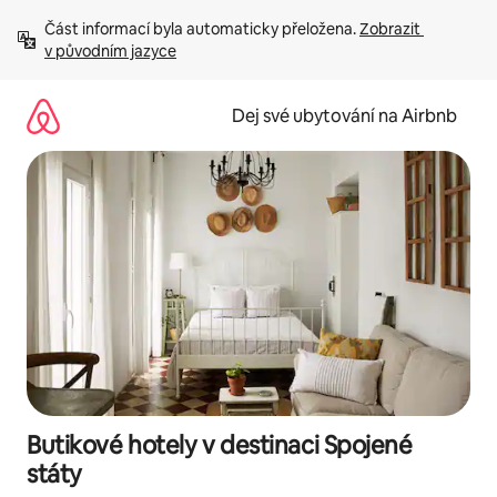
Přeskočit
Část informací byla automaticky přeložena. 
Zobrazit 
na
v původním jazyce
obsah
Dej své ubytování na Airbnb
Butikové hotely v destinaci Spojené
státy