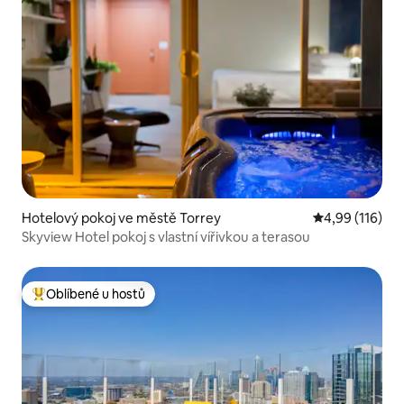
Hotelový pokoj ve městě Torrey
Průměrné hodn
4,99 (116)
Skyview Hotel pokoj s vlastní vířivkou a terasou
Oblíbené u hostů
Nejlepší v kategorii Oblíbené u hostů