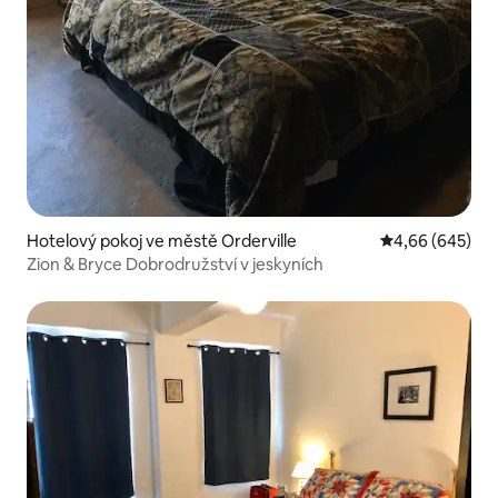
Hotelový pokoj ve městě Orderville
Průměrné hodno
4,66 (645)
Zion & Bryce Dobrodružství v jeskyních