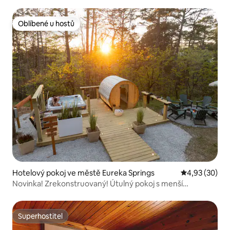
Oblíbené u hostů
Oblíbené u hostů
Hotelový pokoj ve městě Eureka Springs
Průměrné hod
4,93 (30)
Novinka! Zrekonstruovaný! Útulný pokoj s menší
manželskou postelí
Superhostitel
Superhostitel