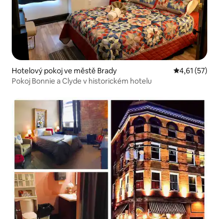
Hotelový pokoj ve městě Brady
Průměrné hod
4,61 (57)
Pokoj Bonnie a Clyde v historickém hotelu