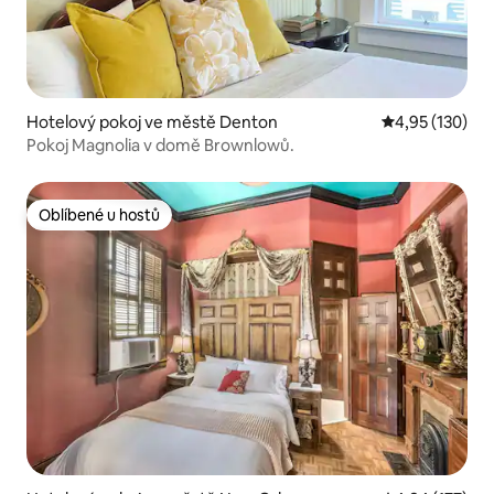
Hotelový pokoj ve městě Denton
Průměrné hodn
4,95 (130)
Pokoj Magnolia v domě Brownlowů.
Oblíbené u hostů
Oblíbené u hostů