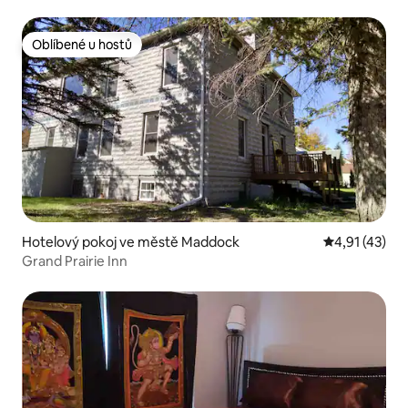
Oblíbené u hostů
Oblíbené u hostů
Hotelový pokoj ve městě Maddock
Průměrné hod
4,91 (43)
Grand Prairie Inn