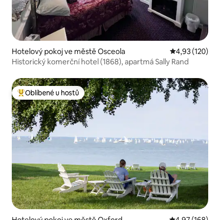
Hotelový pokoj ve městě Osceola
Průměrné hodn
4,93 (120)
Historický komerční hotel (1868), apartmá Sally Rand
Oblíbené u hostů
Nejlepší v kategorii Oblíbené u hostů
Hotelový pokoj ve městě Oxford
Průměrné hodn
4,97 (168)