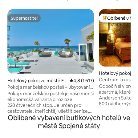
Superhostitel
Oblíbené u hos
Superhostitel
Nejlepší v kategor
Hotelový pokoj ve
reka Springs
Centrum luxusní a
Hotelový pokoj ve městě Fo
Průměrné hodnocení 4,8 z 5, 1 
4,8 (1 617)
pohodlí!
Odpočiň si v pro
rt Lauderdale
Pokoj s manželskou postelí – ubytování
apartmá, které ti
na pobřeží oceánu
Pokoj s manželskou postelí je naše menší
Anderson Suite at 
ekonomická varianta o rozloze
800 nádherných čtv
220 čtverečních stop. Je určen pro
jako doma díky s
cestovatele, kteří chtějí ušetřit peníze,
umění a řemesel,
Oblíbené vybavení butikových hotelů ve
a není orientován směrem k oceánu.
lednicí a mikrovlnn
Máme také studia o rozloze 450
městě Spojené státy
kabelové televizi 
čtverečních stop a apartmá s výhledem
V koupelně se můž
na oceán za trochu vyšší cenu. Jsme