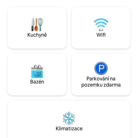
pro 2 osoby a dlá
malý historický butikový hotel ve Fort
osoby. Starožitné akcenty s moderním
Lauderdale Beach, 60 stop od oceánu.
vybavením ti pos
Máme střešní terasu a terasu ve 2. patře.
luxusní základnu, 
Máme bezplatné plážové vybavení,
Eureka Springs! Přidej PARKOVÁNÍ MIMO
bezplatnou WiFi a parkování za 10 USD +
ULICI a jsi připrav
daň/den pro malé nebo střední auto.
Kuchyně
Wifi
Hlavní host MUSÍ být starší 25 let, takže
rodiny se nemusí obávat večírků.
Parkování na
Bazén
pozemku zdarma
Klimatizace