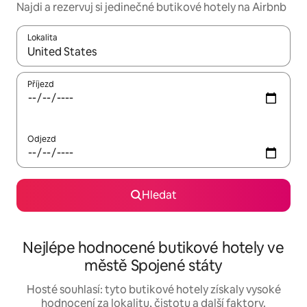
Najdi a rezervuj si jedinečné butikové hotely na Airbnb
Lokalita
Až budou výsledky k dispozici, můžeš si je procházet pomocí š
Příjezd
Odjezd
Hledat
Nejlépe hodnocené butikové hotely ve
městě Spojené státy
Hosté souhlasí: tyto butikové hotely získaly vysoké
hodnocení za lokalitu, čistotu a další faktory.