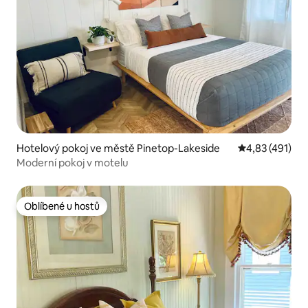
Hotelový pokoj ve městě Pinetop-Lakeside
Průměrné hodn
4,83 (491)
Moderní pokoj v motelu
Oblíbené u hostů
Oblíbené u hostů