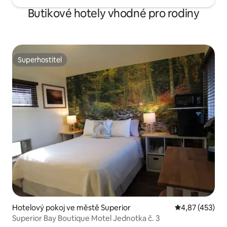
Butikové hotely vhodné pro rodiny
Superhostitel
Superhostitel
Hotelový pokoj ve městě Superior
Průměrné hodn
4,87 (453)
Superior Bay Boutique Motel Jednotka č. 3