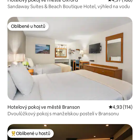
Sandaway Suites & Beach Boutique Hotel, výhled na vodu
Oblíbené u hostů
Oblíbené u hostů
Hotelový pokoj ve městě Branson
Průměrné hodn
4,93 (114)
Dvoulůžkový pokoj s manželskou postelí v Bransonu
Oblíbené u hostů
Nejlepší v kategorii Oblíbené u hostů