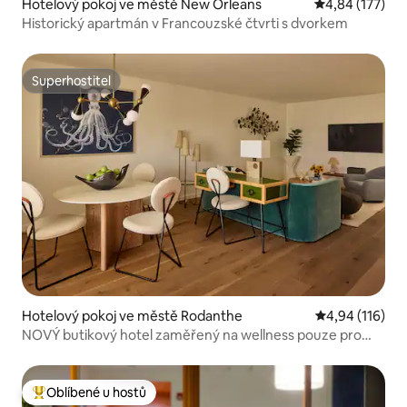
Hotelový pokoj ve městě New Orleans
Průměrné hodn
4,84 (177)
Historický apartmán v Francouzské čtvrti s dvorkem
Superhostitel
Superhostitel
Hotelový pokoj ve městě Rodanthe
Průměrné hodn
4,94 (116)
NOVÝ butikový hotel zaměřený na wellness pouze pro
dospělé
Oblíbené u hostů
Nejlepší v kategorii Oblíbené u hostů