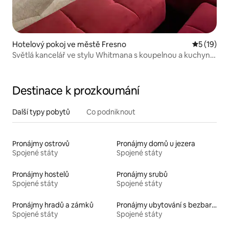
Hotelový pokoj ve městě Fresno
Průměrné 
5 (19)
Světlá kancelář ve stylu Whitmana s koupelnou a kuchyní
pro hosty
Destinace k prozkoumání
Další typy pobytů
Co podniknout
Pronájmy ostrovů
Pronájmy domů u jezera
Spojené státy
Spojené státy
Pronájmy hostelů
Pronájmy srubů
Spojené státy
Spojené státy
Pronájmy hradů a zámků
Pronájmy ubytování s bezbariérovou postelí
Spojené státy
Spojené státy