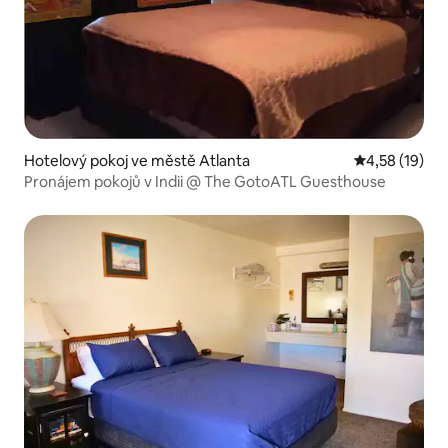
Hotelový pokoj ve městě Atlanta
Průměrné hod
4,58 (19)
Pronájem pokojů v Indii @ The GotoATL Guesthouse