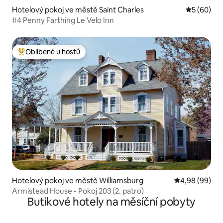
Hotelový pokoj ve městě Saint Charles
Průměrné h
5 (60)
#4 Penny Farthing Le Velo Inn
Oblíbené u hostů
Nejlepší v kategorii Oblíbené u hostů
Hotelový pokoj ve městě Williamsburg
Průměrné hodn
4,98 (99)
Armistead House - Pokoj 203 (2. patro)
Butikové hotely na měsíční pobyty