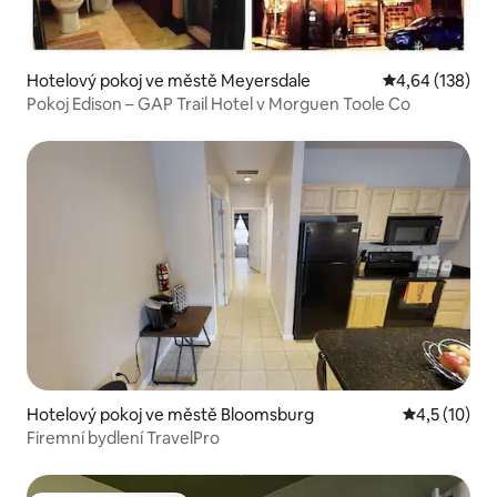
Hotelový pokoj ve městě Meyersdale
Průměrné hodn
4,64 (138)
Pokoj Edison – GAP Trail Hotel v Morguen Toole Co
Hotelový pokoj ve městě Bloomsburg
Průměrné ho
4,5 (10)
Firemní bydlení TravelPro