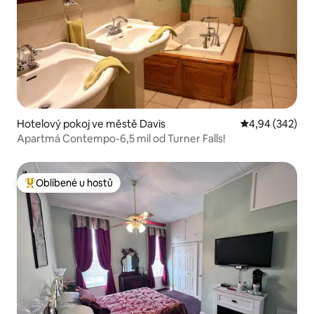
Hotelový pokoj ve městě Davis
Průměrné hodno
4,94 (342)
Apartmá Contempo-6,5 mil od Turner Falls!
Oblíbené u hostů
Nejlepší v kategorii Oblíbené u hostů