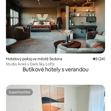
Hotelový pokoj ve městě Sedona
Průměrné 
5 (24)
Studio Aries v Dark Sky Lofts
Butikové hotely s verandou
Superhostitel
Superhostitel