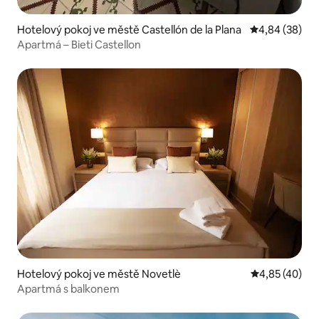
Hotelový pokoj ve městě Castellón de la Plana
Průměrné hodn
4,84 (38)
Apartmá – Bieti Castellon
Hotelový pokoj ve městě Novetlè
Průměrné hod
4,85 (40)
Apartmá s balkonem