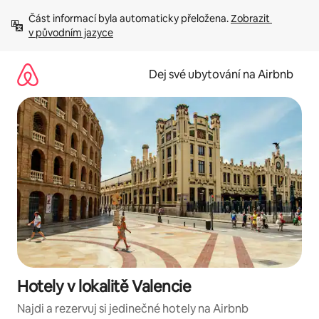
Přeskočit
Část informací byla automaticky přeložena. 
Zobrazit 
na
v původním jazyce
obsah
Dej své ubytování na Airbnb
Hotely v lokalitě Valencie
Najdi a rezervuj si jedinečné hotely na Airbnb