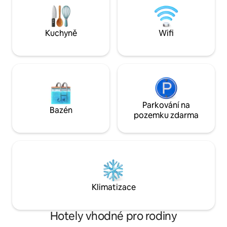
a tělo pro snadné osvěžení. Díky
local treasures f
zatemňovacím žaluziím a účinné
accommodation.
klimatizaci se můžeš odpojit od města
Kuchyně
Wifi
a upadnout do hlubokého spánku.
Parkování na
Bazén
pozemku zdarma
Klimatizace
Hotely vhodné pro rodiny