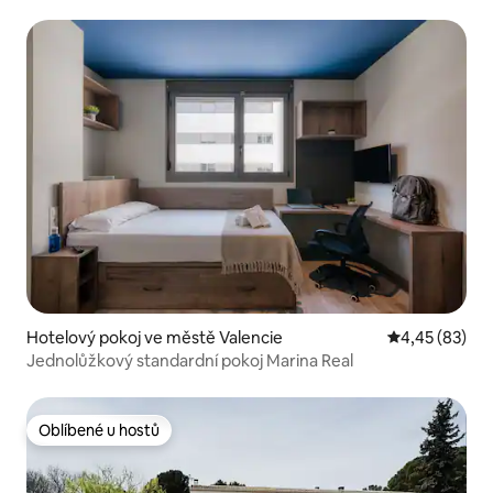
Hotelový pokoj ve městě Valencie
Průměrné hod
4,45 (83)
Jednolůžkový standardní pokoj Marina Real
Oblíbené u hostů
Oblíbené u hostů