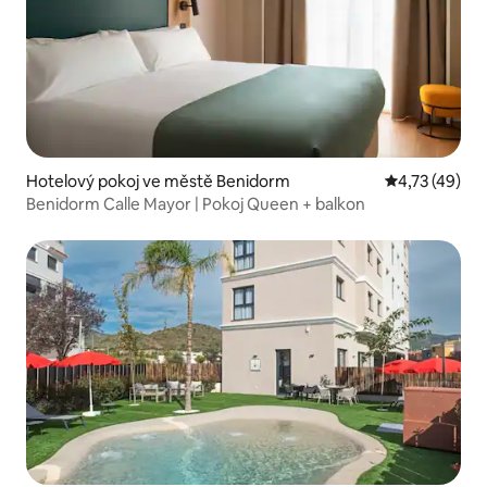
Hotelový pokoj ve městě Benidorm
Průměrné hod
4,73 (49)
Benidorm Calle Mayor | Pokoj Queen + balkon