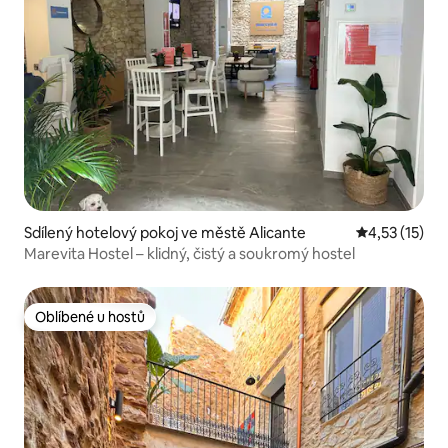
Sdílený hotelový pokoj ve městě Alicante
Průměrné hod
4,53 (15)
Marevita Hostel – klidný, čistý a soukromý hostel
Oblíbené u hostů
Oblíbené u hostů