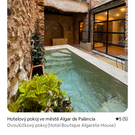
Hotelový pokoj ve městě Algar de Palància
Průměrné
5 (5)
Dvoulůžkový pokoj (Hotel Boutique Algarete House)