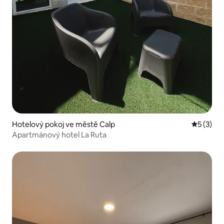
Hotelový pokoj ve městě Calp
Průměrné
5 (3)
Apartmánový hotel La Ruta