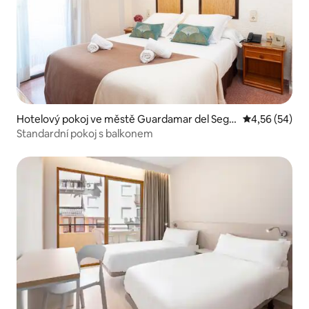
Hotelový pokoj ve městě Guardamar del Segu
Průměrné hod
4,56 (54)
ra
Standardní pokoj s balkonem