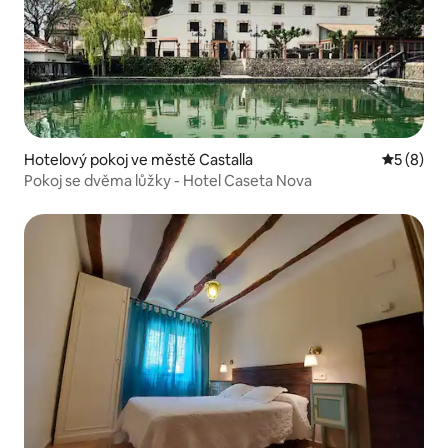
Hotelový pokoj ve městě Castalla
Průměrné
5 (8)
Pokoj se dvěma lůžky - Hotel Caseta Nova