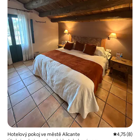
Hotelový pokoj ve městě Alicante
Průměrné ho
4,75 (8)