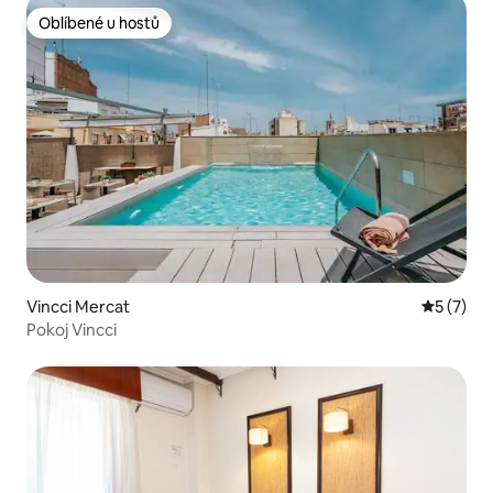
Oblíbené u hostů
Oblíbené u hostů
Vincci Mercat
Průměrné
5 (7)
Pokoj Vincci