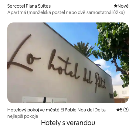
Sercotel Plana Suites
Nové ubyt
Nové
Apartmá (manželská postel nebo dvě samostatná lůžka)
Hotelový pokoj ve městě El Poble Nou del Delta
Průměrné
5 (3)
nejlepší pokoje
Hotely s verandou