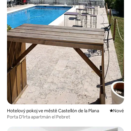
Hotelový pokoj ve městě Castellón de la Plana
Nové ubyt
Nové
Porta D'Irta apartmán el Pebret