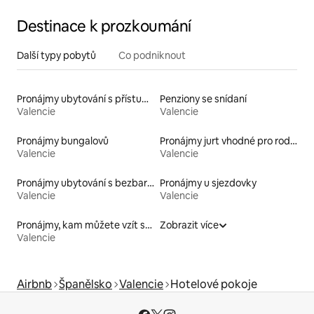
Destinace k prozkoumání
Další typy pobytů
Co podniknout
Pronájmy ubytování s přístupem na pláž
Penziony se snídaní
Valencie
Valencie
Pronájmy bungalovů
Pronájmy jurt vhodné pro rodiny s dětmi
Valencie
Valencie
Pronájmy ubytování s bezbariérovou toaletou
Pronájmy u sjezdovky
Valencie
Valencie
Pronájmy, kam můžete vzít své domácí mazlíčky
Zobrazit více
Valencie
Airbnb
Španělsko
Valencie
Hotelové pokoje