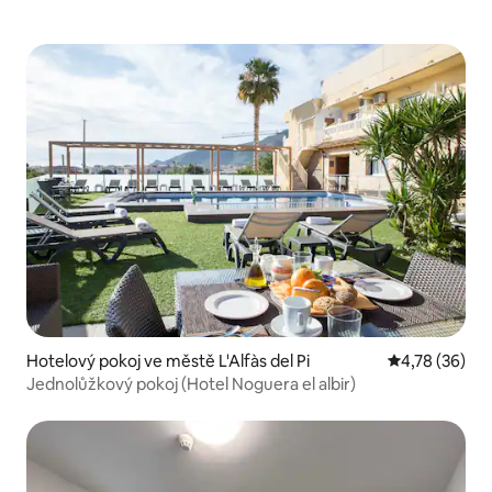
Hotelový pokoj ve městě L'Alfàs del Pi
Průměrné hod
4,78 (36)
Jednolůžkový pokoj (Hotel Noguera el albir)