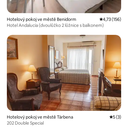
Hotelový pokoj ve městě Benidorm
Průměrné hodn
4,73 (156)
Hotel Andalucía (dvoulůžko 2 lůžnice s balkonem)
Hotelový pokoj ve městě Tàrbena
Průměrné
5 (3)
202 Double Special