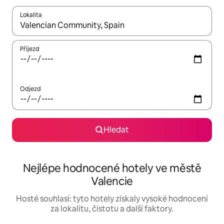
Lokalita
Až budou výsledky k dispozici, můžeš si je procházet pomocí š
Příjezd
Odjezd
Hledat
Nejlépe hodnocené hotely ve městě
Valencie
Hosté souhlasí: tyto hotely získaly vysoké hodnocení
za lokalitu, čistotu a další faktory.